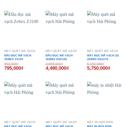
gốc
hiện
gốc
hiện
là:
tại
là:
tại
1,450,000₫.
là:
6,000,000₫.
là:
1,205,000₫.
5,090,00
- 16%
- 8%
- 7%
MÁY QUÉT MÃ VẠCH
MÁY QUÉT MÃ VẠCH
MÁY QUÉT MÃ VẠCH
ĐẦU ĐỌC MÃ VẠCH
ĐẦU ĐỌC MÃ VẠCH
MÁY ĐỌC MÃ VẠCH 2D
ZEBEX Z3100
ZEBRA DS8108
ZEBRA DS2278
950,000
₫
4,890,000
₫
6,150,000
₫
Giá
Giá
Giá
Giá
Giá
Giá
795,000
₫
4,490,000
₫
5,750,000
₫
gốc
hiện
gốc
hiện
gốc
hiện
là:
tại
là:
tại
là:
tại
950,000₫.
là:
4,890,000₫.
là:
6,150,000₫.
là:
795,000₫.
4,490,000₫.
5,750,00
- 8%
MÁY QUÉT MÃ VẠCH
MÁY QUÉT MÃ VẠCH
MÁY IN HÓA ĐƠN
MÁY ĐỌC MÃ VẠCH
MÁY ĐỌC MÃ VẠCH
MÁY IN HÓA ĐƠN