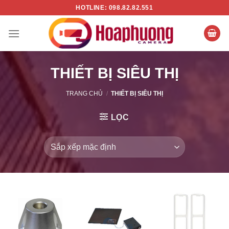
Chuyển
HOTLINE: 098.82.82.551
đến
nội
dung
THIẾT BỊ SIÊU THỊ
TRANG CHỦ
/
THIẾT BỊ SIÊU THỊ
LỌC