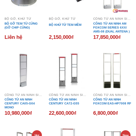
BỘ GỠ, KHỬ TỪ
BỘ GỠ, KHỬ TỪ
CỔNG TỪ AN NINH SIÊU THỊ
BỘ GỠ TEM TỪ CỨNG
CỔNG TỪ AN NINH AM
BỘ KHỬ TỪ TEM MỀM
(GỠ CHIP CỨNG)
FOXCOM SERIES 6XX/
AMS-08 (DUAL ANTENA )
Liên hệ
2,150,000
₫
17,850,000
₫
CỔNG TỪ AN NINH SIÊU THỊ
CỔNG TỪ AN NINH SIÊU THỊ
CỔNG TỪ AN NINH SIÊU THỊ
CỔNG TỪ AN NINH
CỔNG TỪ AN NINH
CỔNG TỪ AN NINH
CENTURY CA05-G04
CENTURY CA72-G55
FOXCOM EAS-HP7008 RF
MONO
10,980,000
₫
22,600,000
₫
6,800,000
₫
Hot
New