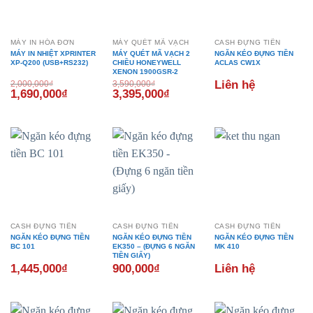
MÁY IN HÓA ĐƠN
MÁY QUÉT MÃ VẠCH
CASH ĐỰNG TIỀN
MÁY IN NHIỆT XPRINTER
MÁY QUÉT MÃ VẠCH 2
NGĂN KÉO ĐỰNG TIỀN
XP-Q200 (USB+RS232)
CHIỀU HONEYWELL
ACLAS CW1X
XENON 1900GSR-2
Liên hệ
2,000,000
₫
3,590,000
₫
Giá
Giá
Giá
Giá
1,690,000
₫
3,395,000
₫
gốc
hiện
gốc
hiện
là:
tại
là:
tại
2,000,000₫.
là:
3,590,000₫.
là:
1,690,000₫.
3,395,000₫.
CASH ĐỰNG TIỀN
CASH ĐỰNG TIỀN
CASH ĐỰNG TIỀN
NGĂN KÉO ĐỰNG TIỀN
NGĂN KÉO ĐỰNG TIỀN
NGĂN KÉO ĐỰNG TIỀN
BC 101
EK350 – (ĐỰNG 6 NGĂN
MK 410
TIỀN GIẤY)
1,445,000
₫
900,000
₫
Liên hệ