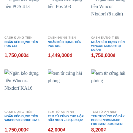
CASH ĐỰNG TIỀN
CASH ĐỰNG TIỀN
CASH ĐỰNG TIỀN
NGĂN KÉO ĐỰNG TIỀN
NGĂN KÉO ĐỰNG TIỀN
NGĂN KÉO ĐỰNG TIỀN
POS 413
POS 503
WINCOR NIXDORF (8
NGĂN)
1,750,000
₫
1,449,000
₫
1,750,000
₫
CASH ĐỰNG TIỀN
TEM TỪ AN NINH
TEM TỪ AN NINH
NGĂN KÉO ĐỰNG TIỀN
TEM TỪ CỨNG CHO HỘP
TEM TỪ CỨNG CÓ DÂY
WINCOR-NIXDORF KA16
SỮA 900G – LOẠI CHỤP
ĐEO SENSORMATIC
FR8.2MHZ, AM5.8MHZ
1,750,000
₫
42,000
₫
8,200
₫