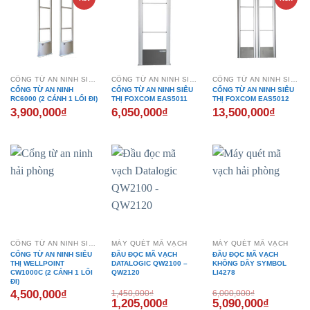
CỔNG TỪ AN NINH SIÊU THỊ
CỔNG TỪ AN NINH SIÊU THỊ
CỔNG TỪ AN NINH SIÊU THỊ
CỔNG TỪ AN NINH
CỔNG TỪ AN NINH SIÊU
CỔNG TỪ AN NINH SIÊU
RC6000 (2 CÁNH 1 LỐI ĐI)
THỊ FOXCOM EAS5011
THỊ FOXCOM EAS5012
3,900,000
₫
6,050,000
₫
13,500,000
₫
- 17%
- 15%
CỔNG TỪ AN NINH SIÊU THỊ
MÁY QUÉT MÃ VẠCH
MÁY QUÉT MÃ VẠCH
CỔNG TỪ AN NINH SIÊU
ĐẦU ĐỌC MÃ VẠCH
ĐẦU ĐỌC MÃ VẠCH
THỊ WELLPOINT
DATALOGIC QW2100 –
KHÔNG DÂY SYMBOL
CW1000C (2 CÁNH 1 LỐI
QW2120
LI4278
ĐI)
4,500,000
₫
1,450,000
₫
6,000,000
₫
Giá
Giá
Giá
Giá
1,205,000
₫
5,090,000
₫