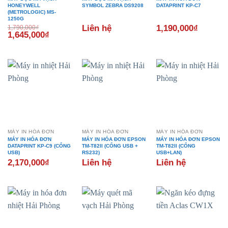
HONEYWELL
SYMBOL ZEBRA DS9208
DATAPRINT KP-C7
(METROLOGIC) MS-
1250G
Liên hệ
1,190,000
₫
1,790,000
₫
Giá
Giá
1,645,000
₫
gốc
hiện
là:
tại
1,790,000₫.
là:
1,645,000₫.
MÁY IN HÓA ĐƠN
MÁY IN HÓA ĐƠN
MÁY IN HÓA ĐƠN
MÁY IN HÓA ĐƠN
MÁY IN HÓA ĐƠN EPSON
MÁY IN HÓA ĐƠN EPSON
DATAPRINT KP-C9 (CỔNG
TM-T82II (CỔNG USB +
TM-T82II (CỔNG
USB)
RS232)
USB+LAN)
2,170,000
₫
Liên hệ
Liên hệ
- 16%
- 5%