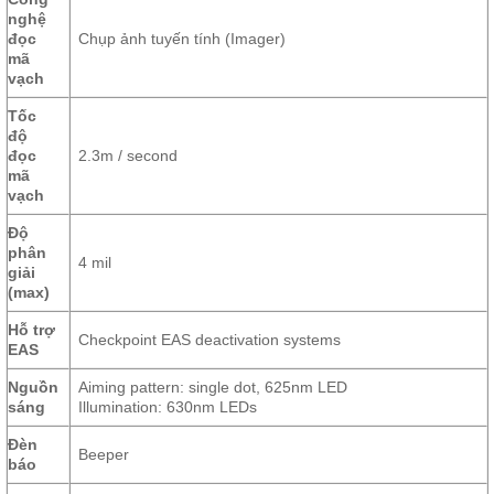
nghệ
đọc
Chụp ảnh tuyến tính (Imager)
mã
vạch
Tốc
độ
đọc
2.3m / second
mã
vạch
Độ
phân
4 mil
giải
(max)
Hỗ trợ
Checkpoint EAS deactivation systems
EAS
Nguồn
Aiming pattern: single dot, 625nm LED
sáng
Illumination: 630nm LEDs
Đèn
Beeper
báo