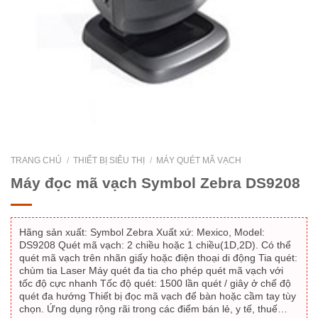
TRANG CHỦ
/
THIẾT BỊ SIÊU THỊ
/
MÁY QUÉT MÃ VẠCH
Máy đọc mã vạch Symbol Zebra DS9208
Hãng sản xuất: Symbol Zebra Xuất xứ: Mexico, Model:
DS9208 Quét mã vạch: 2 chiều hoặc 1 chiều(1D,2D). Có thể
quét mã vạch trên nhãn giấy hoặc điện thoại di động Tia quét:
chùm tia Laser Máy quét đa tia cho phép quét mã vạch với
tốc độ cực nhanh Tốc độ quét: 1500 lần quét / giây ở chế độ
quét đa hướng Thiết bị đọc mã vạch để bàn hoặc cầm tay tùy
chọn. Ứng dụng rộng rãi trong các điểm bán lẻ, y tế, thuế…