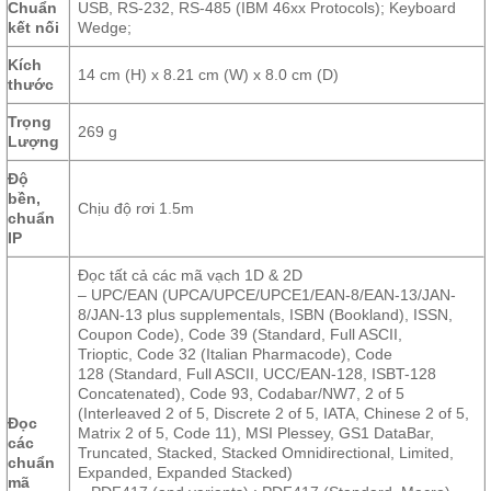
Chuẩn
USB, RS-232, RS-485 (IBM 46xx Protocols); Keyboard
kết nối
Wedge;
Kích
14 cm (H) x 8.21 cm (W) x 8.0 cm (D)
thước
Trọng
269 g
Lượng
Độ
bền,
Chịu độ rơi 1.5m
chuẩn
IP
Đọc tất cả các mã vạch 1D & 2D
– UPC/EAN (UPCA/UPCE/UPCE1/EAN-8/EAN-13/JAN-
8/JAN-13 plus supplementals, ISBN (Bookland), ISSN,
Coupon Code), Code 39 (Standard, Full ASCII,
Trioptic, Code 32 (Italian Pharmacode), Code
128 (Standard, Full ASCII, UCC/EAN-128, ISBT-128
Concatenated), Code 93, Codabar/NW7, 2 of 5
(Interleaved 2 of 5, Discrete 2 of 5, IATA, Chinese 2 of 5,
Đọc
Matrix 2 of 5, Code 11), MSI Plessey, GS1 DataBar,
các
Truncated, Stacked, Stacked Omnidirectional, Limited,
chuẩn
Expanded, Expanded Stacked)
mã