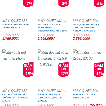
- 7%
- 8%
- 5%
MÁY QUÉT MÃ VẠCH
MÁY QUÉT MÃ VẠCH
MÁY QUÉT MÃ VẠCH
MÁY ĐỌC MÃ VẠCH 2D
MÁY ĐỌC MÃ VẠCH
MÁY QUÉT MÃ VẠCH 2
ZEBRA DS2278
HONEYWELL
CHIỀU HONEYWELL
(METROLOGIC) MS-1250G
XENON 1900GSR-2
6,150,000
₫
1,790,000
₫
3,590,000
₫
Giá
Giá
Giá
Giá
Giá
Giá
5,750,000
₫
1,645,000
₫
3,395,000
₫
gốc
hiện
gốc
hiện
gốc
hiện
là:
tại
là:
tại
là:
tại
6,150,000₫.
là:
1,790,000₫.
là:
3,590,000₫.
là:
5,750,000₫.
1,645,000₫.
3,395,000₫
- 15%
- 17%
- 16%
MÁY QUÉT MÃ VẠCH
MÁY QUÉT MÃ VẠCH
MÁY QUÉT MÃ VẠCH
ĐẦU ĐỌC MÃ VẠCH
ĐẦU ĐỌC MÃ VẠCH
ĐẦU ĐỌC MÃ VẠCH
KHÔNG DÂY SYMBOL
DATALOGIC QW2100 –
ZEBEX Z3100
LI4278
QW2120
Giá
G
6,000,000
₫
1,450,000
₫
950,000
₫
795,000
₫