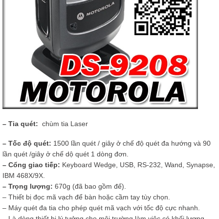
– Tia quét:
chùm tia Laser
– Tốc độ quét:
1500 lần quét / giây ở chế độ quét đa hướng và 90
lần quét /giây ở chế dộ quét 1 dòng đơn.
– Cổng giao tiếp:
Keyboard Wedge, USB, RS-232, Wand, Synapse,
IBM 468X/9X.
– Trọng lượng:
670g (đã bao gồm đế).
– Thiết bị đọc mã vạch để bàn hoặc cầm tay tùy chọn.
– Máy quét đa tia cho phép quét mã vạch với tốc độ cực nhanh.
– Là dòng thiết bị lý tưởng cho môi trường làm việc có khối lượng