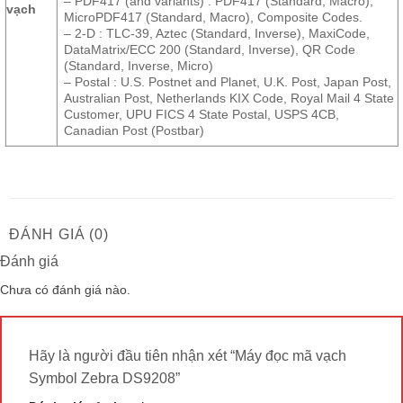
– PDF417 (and variants) : PDF417 (Standard, Macro),
vạch
MicroPDF417 (Standard, Macro), Composite Codes.
– 2-D : TLC-39, Aztec (Standard, Inverse), MaxiCode,
DataMatrix/ECC 200 (Standard, Inverse), QR Code
(Standard, Inverse, Micro)
– Postal : U.S. Postnet and Planet, U.K. Post, Japan Post,
Australian Post, Netherlands KIX Code, Royal Mail 4 State
Customer, UPU FICS 4 State Postal, USPS 4CB,
Canadian Post (Postbar)
ĐÁNH GIÁ (0)
Đánh giá
Chưa có đánh giá nào.
Hãy là người đầu tiên nhận xét “Máy đọc mã vạch
Symbol Zebra DS9208”