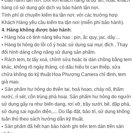
• Bảo hành tận nơi: Đối với khách hàng là dự án, hoặc khách
hàng có sử dụng gói dịch vụ bảo hành tận nơi.
Tính phí di chuyển kiểm tra tận nơi: với các trường hợp
Khách Hàng yêu cầu kiểm tra tận nơi (miễn phí bảo hành).
4. Hàng không được bảo hành
:
• Hàng hóa có tính năng tiêu hao : pin, ắc quy, jac, dây…
• Hàng bị hỏng do lỗi cố ý hoặc sử dụng sai mục đích , Thay
đổi hình dáng công năng sử dụng sản phẩm.
• Rách tem, bị tẩy xoá, chỉnh sửa hoặc bị dán chồng bằng tem
khác, không rõ ngày tháng, có dấu hiệu bị can thiệp, sửa
chữa không do kỹ thuật Hoa Phượng Camera chỉ định, tem
giả mạo.
• Sản phẩm hư hỏng do thiên tai, hoả hoạn, cháy nổ, thấm
nước, rỉ sét, côn trùng phá hoại. Sản phẩm hư hỏng do người
sử dụng gây ra như biến dạng, rơi vỡ, trầy sướt, bể, đập phá,
sử dụng sai nguồn điện,.... Do lắp đặt, bảo trì, sử dụng không
tuân thủ theo sách hướng dẫn kỹ thuật.
• Sản phẩm đã hết hạn bảo hành ghi trên tem dán trên sản