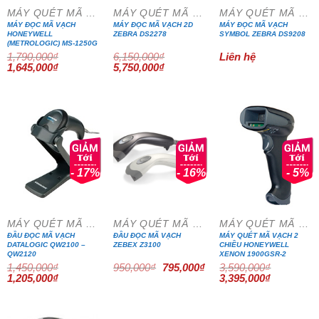
MÁY QUÉT MÃ VẠCH
MÁY QUÉT MÃ VẠCH
MÁY QUÉT MÃ VẠCH
MÁY ĐỌC MÃ VẠCH
MÁY ĐỌC MÃ VẠCH 2D
MÁY ĐỌC MÃ VẠCH
HONEYWELL
ZEBRA DS2278
SYMBOL ZEBRA DS9208
(METROLOGIC) MS-1250G
1,790,000
₫
6,150,000
₫
Liên hệ
Giá
Giá
Giá
Giá
1,645,000
₫
5,750,000
₫
gốc
hiện
gốc
hiện
là:
tại
là:
tại
1,790,000₫.
là:
6,150,000₫.
là:
1,645,000₫.
5,750,000₫.
- 17%
- 16%
- 5%
MÁY QUÉT MÃ VẠCH
MÁY QUÉT MÃ VẠCH
MÁY QUÉT MÃ VẠCH
ĐẦU ĐỌC MÃ VẠCH
ĐẦU ĐỌC MÃ VẠCH
MÁY QUÉT MÃ VẠCH 2
DATALOGIC QW2100 –
ZEBEX Z3100
CHIỀU HONEYWELL
QW2120
XENON 1900GSR-2
Giá
Giá
1,450,000
₫
950,000
₫
795,000
₫
3,590,000
₫
gốc
hiện
Giá
Giá
Giá
Giá
1,205,000
₫
3,395,000
₫
là:
tại
gốc
hiện
gốc
hiện
950,000₫.
là:
là:
tại
là:
tại
795,000₫.
1,450,000₫.
là:
3,590,000₫.
là:
1,205,000₫.
3,395,000₫