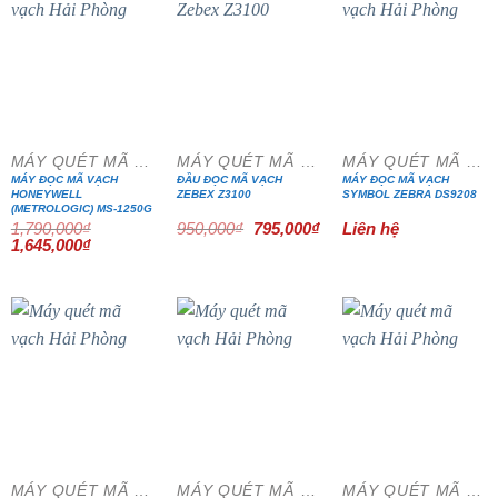
- 8%
- 16%
MÁY QUÉT MÃ VẠCH
MÁY QUÉT MÃ VẠCH
MÁY QUÉT MÃ VẠCH
MÁY ĐỌC MÃ VẠCH
ĐẦU ĐỌC MÃ VẠCH
MÁY ĐỌC MÃ VẠCH
HONEYWELL
ZEBEX Z3100
SYMBOL ZEBRA DS9208
(METROLOGIC) MS-1250G
Giá
Giá
1,790,000
₫
950,000
₫
795,000
₫
Liên hệ
gốc
hiện
Giá
Giá
1,645,000
₫
là:
tại
gốc
hiện
950,000₫.
là:
là:
tại
795,000₫.
1,790,000₫.
là:
1,645,000₫.
- 7%
- 8%
- 5%
MÁY QUÉT MÃ VẠCH
MÁY QUÉT MÃ VẠCH
MÁY QUÉT MÃ VẠCH