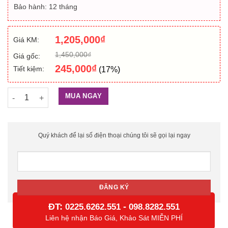
Bảo hành: 12 tháng
1,205,000
₫
Giá KM:
1,450,000
₫
Giá gốc:
245,000
₫
Tiết kiệm:
(17%)
Đầu đọc mã vạch Datalogic QW2100 - QW2120 số lượng
MUA NGAY
Quý khách để lại số điện thoại chúng tôi sẽ gọi lại ngay
ĐT:
-
0225.6262.551
098.8282.551
Liên hệ nhận Báo Giá, Khảo Sát MIỄN PHÍ