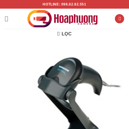
Chuyển
HOTLINE: 098.82.82.551
đến
nội
dung
LỌC
- 17%