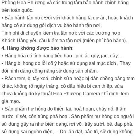
Phòng Hoa Phượng và các trung tâm bảo hành chính hãng
trên toàn quốc.
• Bảo hành tận nơi: Đối với khách hàng là dự án, hoặc khách
hàng có sử dụng gói dịch vụ bảo hành tận nơi.
Tính phí di chuyển kiểm tra tận nơi: với các trường hợp
Khách Hàng yêu cầu kiểm tra tận nơi (miễn phí bảo hành).
4. Hàng không được bảo hành
:
• Hàng hóa có tính năng tiêu hao : pin, ắc quy, jac, dây…
• Hàng bị hỏng do lỗi cố ý hoặc sử dụng sai mục đích , Thay
đổi hình dáng công năng sử dụng sản phẩm.
• Rách tem, bị tẩy xoá, chỉnh sửa hoặc bị dán chồng bằng tem
khác, không rõ ngày tháng, có dấu hiệu bị can thiệp, sửa
chữa không do kỹ thuật Hoa Phượng Camera chỉ định, tem
giả mạo.
• Sản phẩm hư hỏng do thiên tai, hoả hoạn, cháy nổ, thấm
nước, rỉ sét, côn trùng phá hoại. Sản phẩm hư hỏng do người
sử dụng gây ra như biến dạng, rơi vỡ, trầy sướt, bể, đập phá,
sử dụng sai nguồn điện,.... Do lắp đặt, bảo trì, sử dụng không