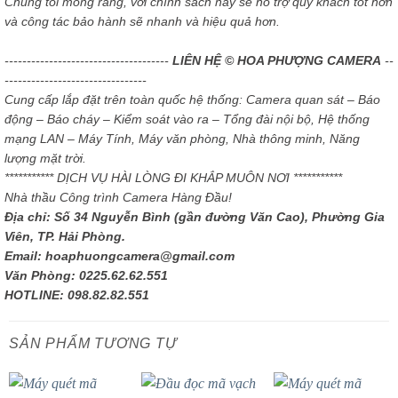
Chúng tôi mong rằng, với chính sách này sẽ hỗ trợ quý khách tốt hơn
và công tác bảo hành sẽ nhanh và hiệu quả hơn.
-------------------------------------
LIÊN HỆ © HOA PHƯỢNG CAMERA
--
--------------------------------
Cung cấp lắp đặt trên toàn quốc hệ thống: Camera quan sát – Báo
động – Báo cháy – Kiểm soát vào ra – Tổng đài nội bộ, Hệ thống
mạng LAN – Máy Tính, Máy văn phòng, Nhà thông minh, Năng
lượng mặt trời.
*********** DỊCH VỤ HÀI LÒNG ĐI KHẮP MUÔN NƠI ***********
Nhà thầu Công trình Camera Hàng Đầu!
Địa chỉ: Số 34 Nguyễn Bình (gần đường Văn Cao), Phường Gia
Viên, TP. Hải Phòng.
Email: hoaphuongcamera@gmail.com
Văn Phòng: 0225.62.62.551
HOTLINE: 098.82.82.551
SẢN PHẨM TƯƠNG TỰ