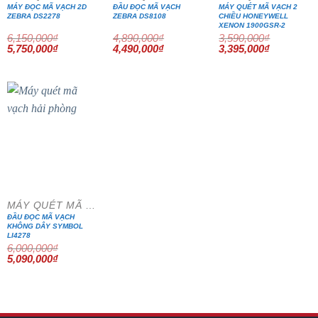
MÁY ĐỌC MÃ VẠCH 2D
ĐẦU ĐỌC MÃ VẠCH
MÁY QUÉT MÃ VẠCH 2
ZEBRA DS2278
ZEBRA DS8108
CHIỀU HONEYWELL
XENON 1900GSR-2
6,150,000
₫
4,890,000
₫
3,590,000
₫
Giá
Giá
Giá
Giá
Giá
Giá
5,750,000
₫
4,490,000
₫
3,395,000
₫
gốc
hiện
gốc
hiện
gốc
hiện
là:
tại
là:
tại
là:
tại
6,150,000₫.
là:
4,890,000₫.
là:
3,590,000₫.
là:
5,750,000₫.
4,490,000₫.
3,395,000₫
- 15%
MÁY QUÉT MÃ VẠCH
ĐẦU ĐỌC MÃ VẠCH
KHÔNG DÂY SYMBOL
LI4278
6,000,000
₫
Giá
Giá
5,090,000
₫
gốc
hiện
là:
tại
6,000,000₫.
là:
5,090,000₫.