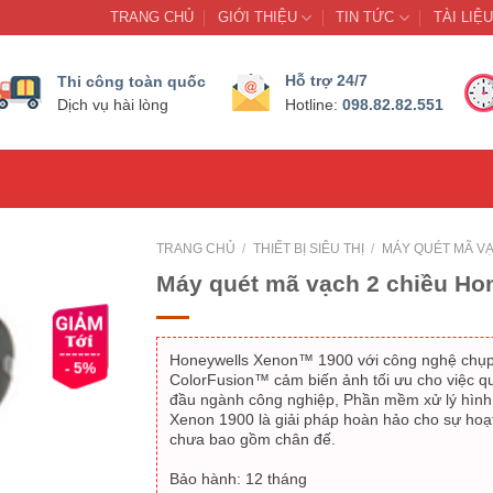
TRANG CHỦ
GIỚI THIỆU
TIN TỨC
TÀI LIỆ
Hỗ trợ 24/7
Thi công toàn quốc
098.82.82.551
Dịch vụ hài lòng
Hotline:
TRANG CHỦ
/
THIẾT BỊ SIÊU THỊ
/
MÁY QUÉT MÃ V
Máy quét mã vạch 2 chiều Ho
Honeywells Xenon™ 1900 với công nghệ chụp
- 5%
ColorFusion™ cảm biến ảnh tối ưu cho việc q
đầu ngành công nghiệp, Phần mềm xử lý hình
Xenon 1900 là giải pháp hoàn hảo cho sự hoạ
chưa bao gồm chân đế.
Bảo hành: 12 tháng