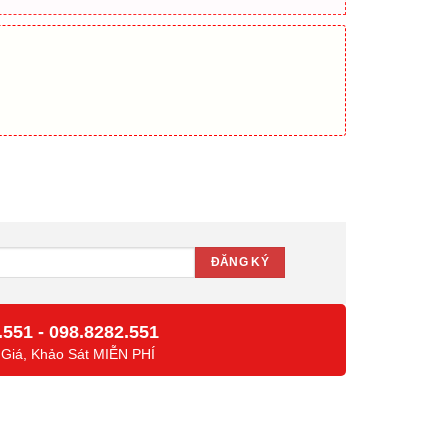
 1900GSR-2 số lượng
.551
-
098.8282.551
 Giá, Khảo Sát MIỄN PHÍ