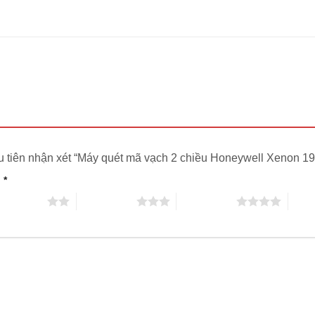
u tiên nhận xét “Máy quét mã vạch 2 chiều Honeywell Xenon 
n
*
trên 5 sao
3 trên 5 sao
4 trên 5 sao
5 trê