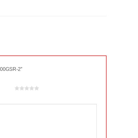
1900GSR-2”
n 5 sao