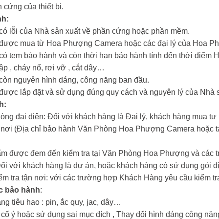
 cứng của thiết bị.
nh:
m có lỗi của Nhà sản xuất về phần cứng hoặc phần mềm.
ẩm được mua từ Hoa Phượng Camera hoặc các đại lý của Hoa 
m có tem bảo hành và còn thời hạn bảo hành tính đến thời đi
hập , cháy nổ, rơi vỡ , cắt dây…
m còn nguyên hình dáng, công năng ban đầu.
m được lắp đặt và sử dụng đúng quy cách và nguyên lý của Nhà 
h:
hòng đại diện: Đối với khách hàng là Đại lý, khách hàng mua tự
n nơi (Địa chỉ bảo hành Văn Phòng Hoa Phượng Camera hoặc tại
ẩm được đem đến kiểm tra tại Văn Phòng Hoa Phượng và các tr
Đối với khách hàng là dự án, hoặc khách hàng có sử dụng gói dị
iểm tra tận nơi: với các trường hợp Khách Hàng yêu cầu kiểm tra
c bảo hành
:
ng tiêu hao : pin, ắc quy, jac, dây…
i cố ý hoặc sử dụng sai mục đích , Thay đổi hình dáng công nă