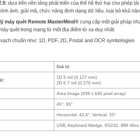
.0:
dựa trên nền tảng phát triển của thế hệ thứ hai cho phép tả
hình ảnh, giải mã, chức năng định dạng dữ liệu, loại bỏ khả nă
lý máy quét Remote MasterMind®
cung cấp một giải pháp nhan
 máy quét trong mạng từ một địa điểm từ xa duy nhất
vạch chuẩn như: 1D, PDF, 2D, Postal and OCR symbologies
Giá trị
1D 5 mil (0.127 mm)
t:
2D 6.7 mil (0.170 mm)
Area Image (838 x 640 pixel array)
45°, 65°
Horizontal: 42.4°; Vertical: 33°
USB, Keyboard Wedge, RS232, IBM 46xx