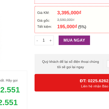
3,395,000
₫
Giá KM:
3,590,000
₫
Giá gốc:
195,000
₫
Tiết kiệm:
(5%)
Máy quét mã vạch 2 chiều Honeywell Xenon
MUA NGAY
Quý khách để lại số điện thoại chúng
tôi sẽ gọi lại ngay
ĐT:
0225.6262
hất. Hãy gọi
Liên hệ nhận Báo
62.551
2.551