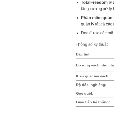
TotalFreedom ® 2
tăng cường xử lý 
Phần mềm quản 
quản lý tất cả các
Đọc được các mã 
Thông số kỹ thuật
Đặc tính
Độ rộng vạch nhỏ nhấ
Kiểu quét mã vạch:
Độ dốc, nghiêng:
Góc quét:
Giao tiếp hệ thống: