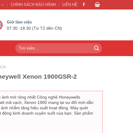
U
CHÍNH SÁCH BẢO HÀNH
LIÊN HỆ
Giờ làm việc
07:30 -18:30 (Từ T2 đến CN)
Tìm
kiếm:
ẠCH
neywell Xenon 1900GSR-2
 ảnh mở rộng nhất Công nghệ Honeywells
uét mã vạch, Xenon 1900 mang lại sự đổi mới dẫn
 ảnh nhằm tăng hiệu suất hoạt động. Máy quét
t động kinh doanh xuyên suốt của bạn. Sản phẩm