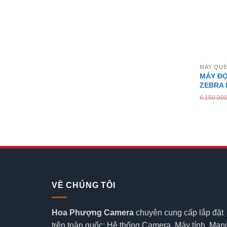
MÁY QUÉ
MÁY ĐỌ
ZEBRA 
6,150,00
VỀ CHÚNG TÔI
Hoa Phượng Camera
chuyên cung cấp lắp đặt
trên toàn quốc: Hệ thống Camera, Máy tính, Mạn