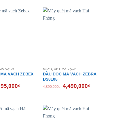
- 16%
- 8%
MÃ VẠCH
MÁY QUÉT MÃ VẠCH
 MÃ VẠCH ZEBEX
ĐẦU ĐỌC MÃ VẠCH ZEBRA
DS8108
iá
Giá
Giá
Giá
795,000
₫
4,490,000
₫
4,890,000
₫
ốc
hiện
gốc
hiện
:
tại
là:
tại
50,000₫.
là:
4,890,000₫.
là:
795,000₫.
4,490,000₫.
- 5%