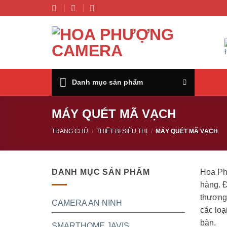
Chuyển
đến
nội
dung
Danh mục sản phẩm
MÁY QUÉT MÃ VẠCH
TRANG CHỦ
/
THIẾT BỊ SIÊU THỊ
/
MÁY QUÉT MÃ VẠCH
DANH MỤC SẢN PHẨM
Hoa Ph
hàng. 
thương 
CAMERA AN NINH
các loạ
bàn.
SMARTHOME JAVIS