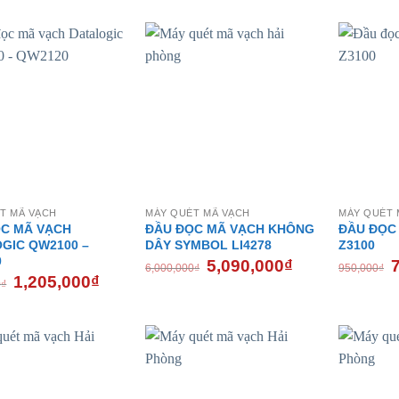
- 17%
- 15%
T MÃ VẠCH
MÁY QUÉT MÃ VẠCH
MÁY QUÉT 
C MÃ VẠCH
ĐẦU ĐỌC MÃ VẠCH KHÔNG
ĐẦU ĐỌC
GIC QW2100 –
DÂY SYMBOL LI4278
Z3100
0
Giá
Giá
G
5,090,000
₫
6,000,000
₫
950,000
₫
gốc
hiện
g
Giá
Giá
1,205,000
₫
0
₫
là:
tại
là
gốc
hiện
6,000,000₫.
là:
9
là:
tại
5,090,000₫.
1,450,000₫.
là:
1,205,000₫.
- 7%
- 8%