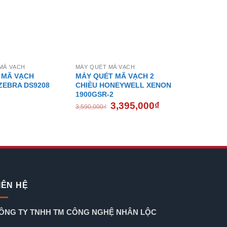
MÃ VẠCH
MÁY QUÉT MÃ VẠCH
 MÃ VẠCH
MÁY QUÉT MÃ VẠCH 2
ZEBRA DS9208
CHIỀU HONEYWELL XENON
1900GSR-2
ệ
Giá
Giá
3,395,000
₫
3,590,000
₫
gốc
hiện
là:
tại
3,590,000₫.
là:
3,395,000₫.
IÊN HỆ
ÔNG TY TNHH TM CÔNG NGHỆ NHÂN LỘC