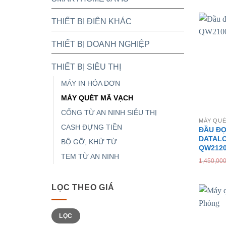
THIẾT BỊ ĐIỆN KHÁC
THIẾT BỊ DOANH NGHIỆP
THIẾT BỊ SIÊU THỊ
MÁY IN HÓA ĐƠN
MÁY QUÉT MÃ VẠCH
CỔNG TỪ AN NINH SIÊU THỊ
MÁY QUÉ
CASH ĐỰNG TIỀN
ĐẦU ĐỌ
DATALO
BỘ GỠ, KHỬ TỪ
QW212
TEM TỪ AN NINH
1,450,00
LỌC THEO GIÁ
Giá
Giá
LỌC
tối
tối
thiểu
đa