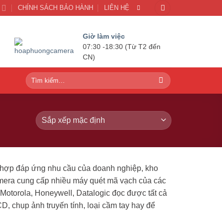
U
CHÍNH SÁCH BẢO HÀNH
LIÊN HỆ
Giờ làm việc
07:30 -18:30 (Từ T2 đến
CN)
Tìm
kiếm:
hợp đáp ứng nhu cầu của doanh nghiệp, kho
mera cung cấp nhiều máy quét mã vạch của các
 Motorola, Honeywell, Datalogic đọc được tất cả
, chụp ảnh truyến tính, loại cầm tay hay để