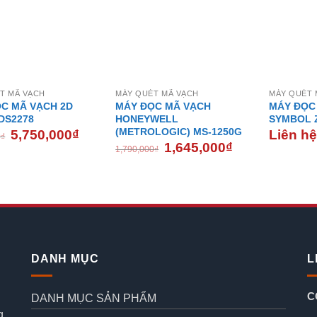
T MÃ VẠCH
MÁY QUÉT MÃ VẠCH
MÁY QUÉT 
C MÃ VẠCH 2D
MÁY ĐỌC MÃ VẠCH
MÁY ĐỌC
DS2278
HONEYWELL
SYMBOL 
(METROLOGIC) MS-1250G
Giá
Giá
5,750,000
₫
Liên h
0
₫
gốc
hiện
Giá
Giá
1,645,000
₫
1,790,000
₫
là:
tại
gốc
hiện
6,150,000₫.
là:
là:
tại
5,750,000₫.
1,790,000₫.
là:
1,645,000₫.
DANH MỤC
L
C
DANH MỤC SẢN PHẨM
g