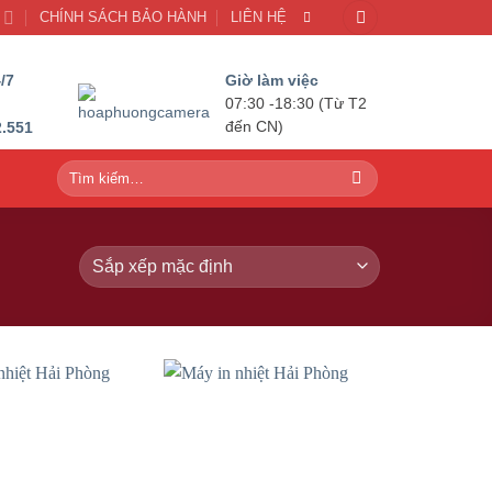
U
CHÍNH SÁCH BẢO HÀNH
LIÊN HỆ
/7
Giờ làm việc
07:30 -18:30 (Từ T2
2.551
đến CN)
Tìm
kiếm: