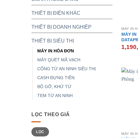
THIẾT BỊ ĐIỆN KHÁC
THIẾT BỊ DOANH NGHIỆP
MÁY IN 
MÁY IN
DATAPR
THIẾT BỊ SIÊU THỊ
1,190
MÁY IN HÓA ĐƠN
MÁY QUÉT MÃ VẠCH
CỔNG TỪ AN NINH SIÊU THỊ
CASH ĐỰNG TIỀN
BỘ GỠ, KHỬ TỪ
TEM TỪ AN NINH
LỌC THEO GIÁ
Giá
Giá
LỌC
tối
tối
MÁY IN 
thiểu
đa