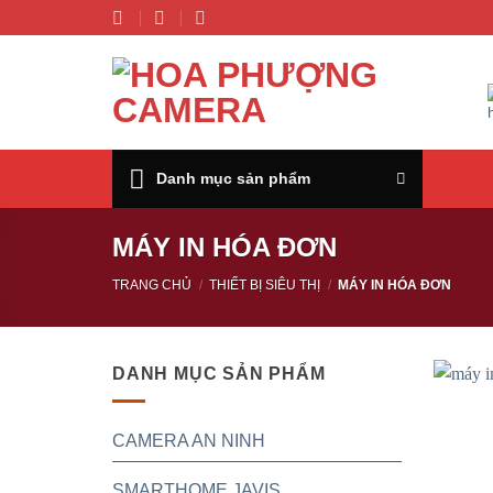
Chuyển
đến
nội
dung
Danh mục sản phẩm
MÁY IN HÓA ĐƠN
TRANG CHỦ
/
THIẾT BỊ SIÊU THỊ
/
MÁY IN HÓA ĐƠN
DANH MỤC SẢN PHẨM
CAMERA AN NINH
SMARTHOME JAVIS