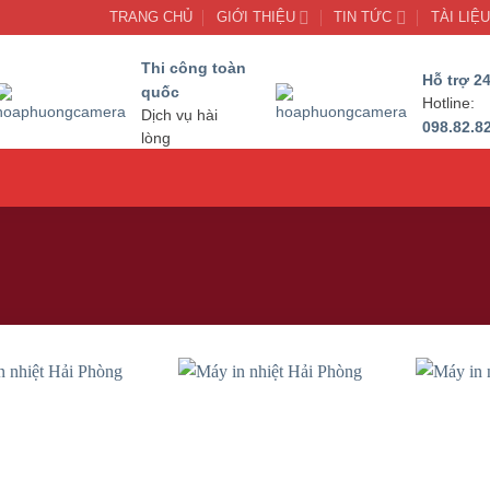
TRANG CHỦ
GIỚI THIỆU
TIN TỨC
TÀI LIỆ
Thi công toàn
Hỗ trợ 24
quốc
Hotline:
Dịch vụ hài
098.82.8
lòng