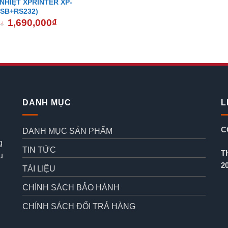
 NHIỆT XPRINTER XP-
USB+RS232)
Giá
Giá
1,690,000
₫
0
₫
gốc
hiện
là:
tại
2,000,000₫.
là:
1,690,000₫.
DANH MỤC
L
C
DANH MỤC SẢN PHẨM
g
TIN TỨC
T
u
2
TÀI LIỆU
CHÍNH SÁCH BẢO HÀNH
CHÍNH SÁCH ĐỔI TRẢ HÀNG