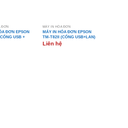
A ĐƠN
MÁY IN HÓA ĐƠN
HÓA ĐƠN EPSON
MÁY IN HÓA ĐƠN EPSON
 (CỔNG USB +
TM-T82II (CỔNG USB+LAN)
Liên hệ
ệ