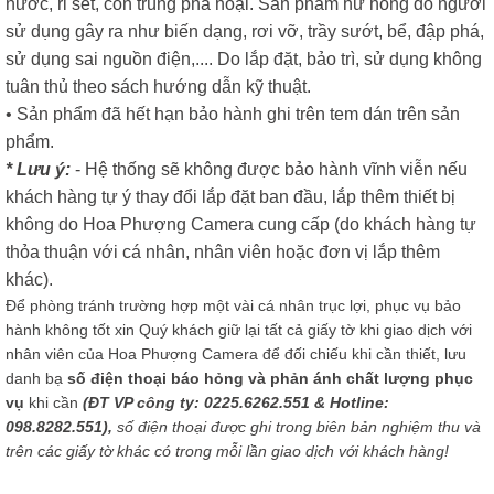
nước, rỉ sét, côn trùng phá hoại. Sản phẩm hư hỏng do người
sử dụng gây ra như biến dạng, rơi vỡ, trầy sướt, bể, đập phá,
sử dụng sai nguồn điện,.... Do lắp đặt, bảo trì, sử dụng không
tuân thủ theo sách hướng dẫn kỹ thuật.
• Sản phẩm đã hết hạn bảo hành ghi trên tem dán trên sản
phẩm.
* Lưu ý:
- Hệ thống sẽ không được bảo hành vĩnh viễn nếu
khách hàng tự ý thay đổi lắp đặt ban đầu, lắp thêm thiết bị
không do Hoa Phượng Camera cung cấp (do khách hàng tự
thỏa thuận với cá nhân, nhân viên hoặc đơn vị lắp thêm
khác).
Để phòng tránh trường hợp một vài cá nhân trục lợi, phục vụ bảo
hành không tốt xin Quý khách giữ lại tất cả giấy tờ khi giao dịch với
nhân viên của Hoa Phượng Camera để đối chiếu khi cần thiết, lưu
danh bạ
số điện thoại báo hỏng và phản ánh chất lượng phục
vụ
khi cần
(ĐT VP công ty: 0225.6262.551 & Hotline:
098.8282.551),
số điện thoại được ghi trong biên bản nghiệm thu và
trên các giấy tờ khác có trong mỗi lần giao dịch với khách hàng!