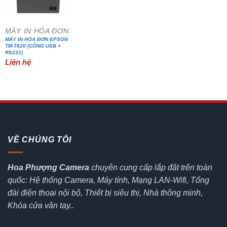
MÁY IN HÓA ĐƠN
MÁY IN HÓA ĐƠN EPSON
TM-T82II (CỔNG USB +
RS232)
Liên hệ
VỀ CHÚNG TÔI
Hoa Phượng Camera
chuyên cung cấp lắp đặt trên toàn
quốc: Hệ thống Camera, Máy tính, Mạng LAN-Wifi, Tổng
đài điện thoại nội bộ, Thiết bị siêu thị, Nhà thông minh,
Khóa cửa vân tay..