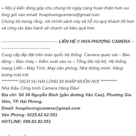
» Mọi ý kiến đóng góp cho chúng tôi ngày càng hoàn thiện hơn vui
lòng gửi vào email: hoaphuongcamera@gmail.com
Chúng tôi mong rằng, với chính sách này sẽ hỗ trợ quý khách tốt hơn
và công tác bảo hành sẽ nhanh và hiệu quả hơn.
-------------------------------------
LIÊN HỆ © HOA PHƯỢNG CAMERA
--
--------------------------------
Cung cấp lắp đặt trên toàn quốc hệ thống: Camera quan sát – Báo
động – Báo cháy – Kiểm soát vào ra – Tổng đài nội bộ, Hệ thống
mạng LAN – Máy Tính, Máy văn phòng, Nhà thông minh, Năng
lượng mặt trời.
*********** DỊCH VỤ HÀI LÒNG ĐI KHẮP MUÔN NƠI ***********
Nhà thầu Công trình Camera Hàng Đầu!
Địa chỉ: Số 34 Nguyễn Bình (gần đường Văn Cao), Phường Gia
Viên, TP. Hải Phòng.
Email: hoaphuongcamera@gmail.com
Văn Phòng: 0225.62.62.551
HOTLINE: 098.82.82.551