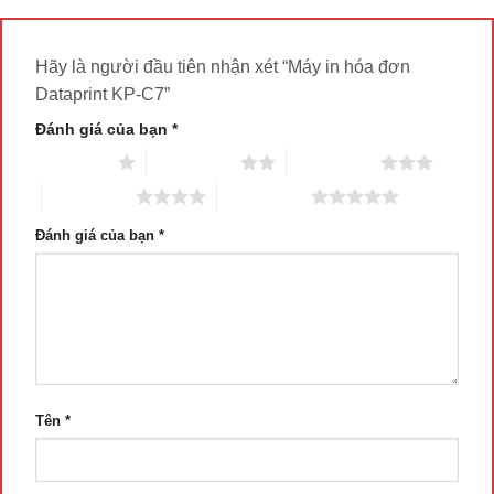
Hãy là người đầu tiên nhận xét “Máy in hóa đơn
Dataprint KP-C7”
Đánh giá của bạn
*
1 trên 5 sao
2 trên 5 sao
3 trên 5 sao
4 trên 5 sao
5 trên 5 sao
Đánh giá của bạn
*
Tên
*