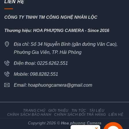
LIÊN HỆ
CÔNG TY TNHH TM CÔNG NGHỆ NHÂN LỘC
Thương hiệu: HOA PHƯỢNG CAMERA - Since 2016
Địa chỉ: Số 34 Nguyễn Bình (gần đường Văn Cao),
Phường Gia Viên, TP. Hải Phòng
Điện thoại: 0225.6262.551
Mobile: 098.8282.551
Email: hoaphuongcamera@gmail.com
TRANG CHỦ
GIỚI THIỆU
TIN TỨC
TÀI LIỆU
CHÍNH SÁCH BẢO HÀNH
CHÍNH SÁCH ĐỔI TRẢ HÀNG
LIÊN HỆ
Copyright 2026 ©
Hoa phuong Camera