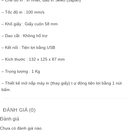
– Chế độ in : in nhiệt, đầu in Seiko (Japan)
– Tốc độ in : 100 mm/s
– Khổ giấy : Giấy cuộn 58 mm
– Dao cắt : Không hổ trợ
– Kết nối : Tiện lợi bằng USB
– Kích thước : 132 x 125 x 87 mm
– Trọng lượng : 1 Kg
– Thiết kế mở nắp máy in (thay giấy) t ự động tiện lợi bằng 1 nút
bấm.
ĐÁNH GIÁ (0)
Đánh giá
Chưa có đánh giá nào.