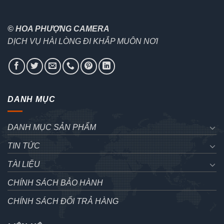
© HOA PHƯỢNG CAMERA
DỊCH VỤ HÀI LÒNG ĐI KHẮP MUÔN NƠI
DANH MỤC
DANH MỤC SẢN PHẨM
TIN TỨC
TÀI LIỆU
CHÍNH SÁCH BẢO HÀNH
CHÍNH SÁCH ĐỔI TRẢ HÀNG