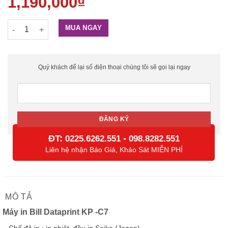
1,190,000
₫
Máy in hóa đơn Dataprint KP-C7 số lượng
MUA NGAY
Quý khách để lại số điện thoại chúng tôi sẽ gọi lại ngay
ĐT:
-
0225.6262.551
098.8282.551
Liên hệ nhận Báo Giá, Khảo Sát MIỄN PHÍ
MÔ TẢ
Máy in Bill Dataprint KP -C7