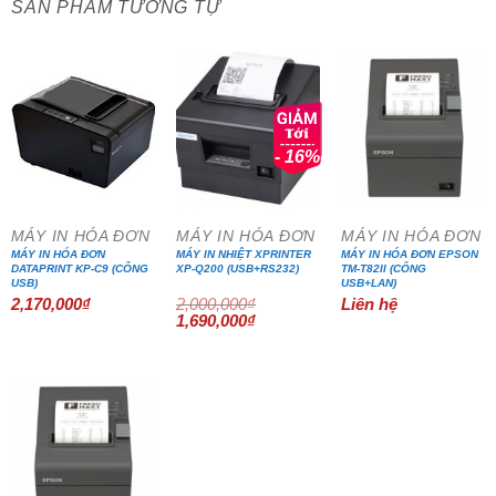
SẢN PHẨM TƯƠNG TỰ
- 16%
MÁY IN HÓA ĐƠN
MÁY IN HÓA ĐƠN
MÁY IN HÓA ĐƠN
MÁY IN HÓA ĐƠN
MÁY IN NHIỆT XPRINTER
MÁY IN HÓA ĐƠN EPSON
DATAPRINT KP-C9 (CỔNG
XP-Q200 (USB+RS232)
TM-T82II (CỔNG
USB)
USB+LAN)
2,170,000
₫
2,000,000
₫
Liên hệ
Giá
Giá
1,690,000
₫
gốc
hiện
là:
tại
2,000,000₫.
là:
1,690,000₫.