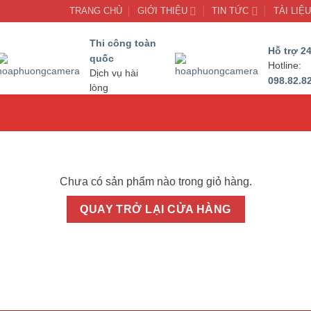
TRANG CHỦ
GIỚI THIỆU
TIN TỨC
TÀI LIỆ
Thi công toàn
Hỗ trợ 24
quốc
Hotline:
Dịch vụ hài
098.82.8
lòng
Chưa có sản phẩm nào trong giỏ hàng.
QUAY TRỞ LẠI CỬA HÀNG