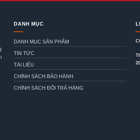
DANH MỤC
L
C
DANH MỤC SẢN PHẨM
g
TIN TỨC
T
u
2
TÀI LIỆU
CHÍNH SÁCH BẢO HÀNH
CHÍNH SÁCH ĐỔI TRẢ HÀNG