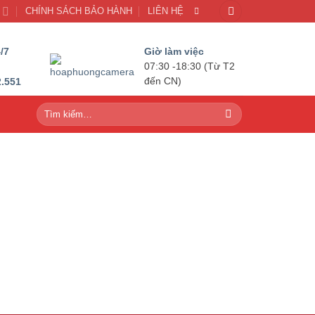
U
CHÍNH SÁCH BẢO HÀNH
LIÊN HỆ
/7
Giờ làm việc
07:30 -18:30 (Từ T2
2.551
đến CN)
Tìm
kiếm: