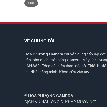
Giá
Giá
LỌC
tối
tối
thiểu
đa
VỀ CHÚNG TÔI
Hoa Phượng Camera
chuyên cung cấp lắp đặt
trên toàn quốc: Hệ thống Camera, Máy tính, Mạn
LAN-Wifi, Tổng đài điện thoại nội bộ, Thiết bị siê
thị, Nhà thông minh, Khóa cửa vân tay..
© HOA PHƯỢNG CAMERA
DỊCH VỤ HÀI LÒNG ĐI KHẮP MUÔN NƠI