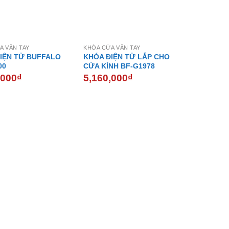
A VÂN TAY
KHÓA CỬA VÂN TAY
IỆN TỬ BUFFALO
KHÓA ĐIỆN TỬ LẮP CHO
00
CỬA KÍNH BF-G1978
,000
₫
5,160,000
₫