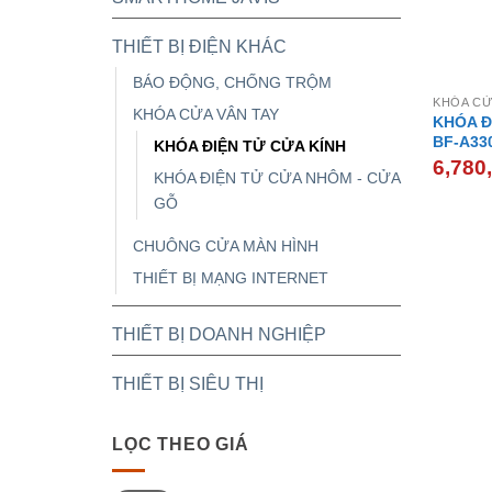
THIẾT BỊ ĐIỆN KHÁC
BÁO ĐỘNG, CHỐNG TRỘM
KHÓA CỬ
KHÓA CỬA VÂN TAY
KHÓA Đ
BF-A33
KHÓA ĐIỆN TỬ CỬA KÍNH
6,780
KHÓA ĐIỆN TỬ CỬA NHÔM - CỬA
GỖ
CHUÔNG CỬA MÀN HÌNH
THIẾT BỊ MẠNG INTERNET
THIẾT BỊ DOANH NGHIỆP
THIẾT BỊ SIÊU THỊ
LỌC THEO GIÁ