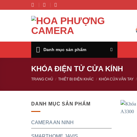
Chuyển
đến
nội
dung
Danh mục sản phẩm
KHÓA ĐIỆN TỬ CỬA KÍNH
TRANG CHỦ
/
THIẾT BỊ ĐIỆN KHÁC
/
KHÓA CỬA VÂN TAY
/
DANH MỤC SẢN PHẨM
CAMERA AN NINH
SMARTHOME JAVIS