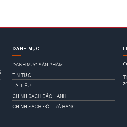
DANH MỤC
L
C
DANH MỤC SẢN PHẨM
g
TIN TỨC
T
u
2
TÀI LIỆU
CHÍNH SÁCH BẢO HÀNH
CHÍNH SÁCH ĐỔI TRẢ HÀNG