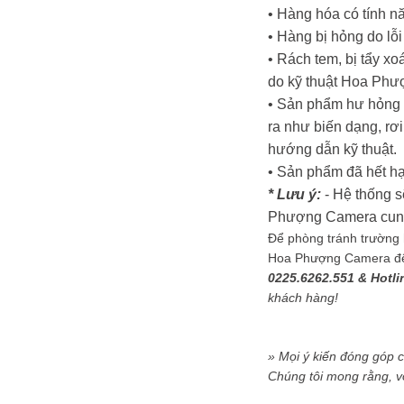
• Hàng hóa có tính nă
• Hàng bị hỏng do lỗ
• Rách tem, bị tẩy x
do kỹ thuật Hoa Phư
• Sản phẩm hư hỏng d
ra như biến dạng, rơi
hướng dẫn kỹ thuật.
• Sản phẩm đã hết hạ
* Lưu ý:
- Hệ thống s
Phượng Camera cung c
Để phòng tránh trường h
Hoa Phượng Camera để đ
0225.6262.551 & Hotli
khách hàng!
» Mọi ý kiến đóng góp 
Chúng tôi mong rằng, v