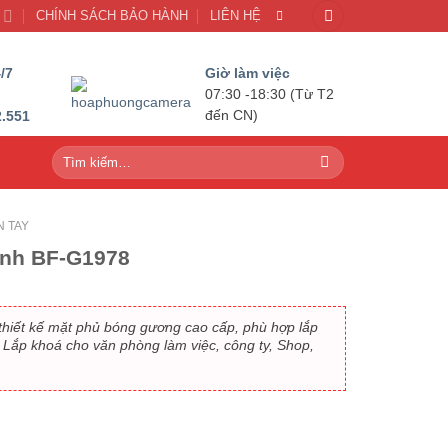
U
CHÍNH SÁCH BẢO HÀNH
LIÊN HỆ
/7
Giờ làm việc
07:30 -18:30 (Từ T2
2.551
đến CN)
Tìm
kiếm:
N TAY
ính BF-G1978
thiết kế mặt phủ bóng gương cao cấp, phù hợp lắp
 Lắp khoá cho văn phòng làm việc, công ty, Shop,