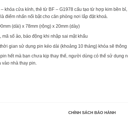
– khóa cửa kính, thẻ từ BF – G1978 cấu tạo từ hợp kim bền bỉ, 
 là điểm nhấn nổi bật cho căn phòng nơi lắp đặt khoá.
90mm (dài) x 78mm (rộng) x 20mm (dày)
 mã số ảo, báo động khi nhập sai mật khẩu
hời gian sử dụng pin kéo dài (khoảng 10 tháng) khóa sẽ thông b
pin hết mà bạn chưa kịp thay thế, người dùng có thể sử dụng n
vào nhà thay pin.
CHÍNH SÁCH BẢO HÀNH