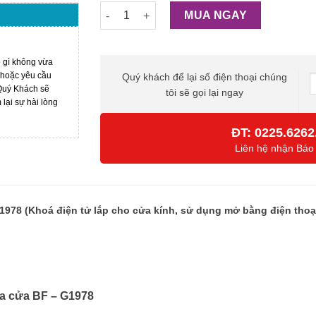
Khóa Điện Tử Lắp Cho Cửa Kính BF-G1978 
MUA NGAY
ó gì không vừa
 hoặc yêu cầu
Quý khách để lại số điện thoại chúng
 Quý Khách sẽ
tôi sẽ gọi lại ngay
ại sự hài lòng
ĐT:
0225.6262
Liên hệ nhận Báo
978 (Khoá điện tử lắp cho cửa kính, sử dụng mở bằng điện thoại, 
óa cửa
BF – G1978