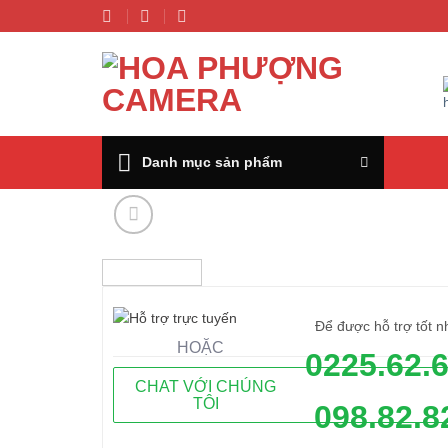
Chuyển
đến
nội
dung
Danh mục sản phẩm
Để được hỗ trợ tốt n
HOẶC
0225.62.
CHAT VỚI CHÚNG
TÔI
098.82.8