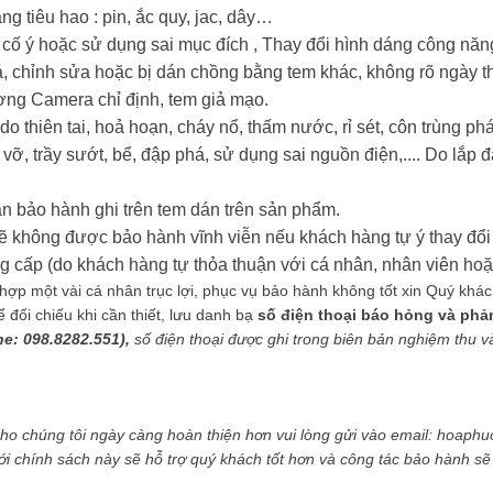
ng tiêu hao : pin, ắc quy, jac, dây…
i cố ý hoặc sử dụng sai mục đích , Thay đổi hình dáng công nă
oá, chỉnh sửa hoặc bị dán chồng bằng tem khác, không rõ ngày t
ợng Camera chỉ định, tem giả mạo.
o thiên tai, hoả hoạn, cháy nổ, thấm nước, rỉ sét, côn trùng 
 vỡ, trầy sướt, bể, đập phá, sử dụng sai nguồn điện,.... Do lắp đ
n bảo hành ghi trên tem dán trên sản phẩm.
ẽ không được bảo hành vĩnh viễn nếu khách hàng tự ý thay đổi 
ấp (do khách hàng tự thỏa thuận với cá nhân, nhân viên hoặc
ợp một vài cá nhân trục lợi, phục vụ bảo hành không tốt xin Quý khách g
ối chiếu khi cần thiết, lưu danh bạ
số điện thoại báo hỏng và phả
ne: 098.8282.551),
số điện thoại được ghi trong biên bản nghiệm thu và 
cho chúng tôi ngày càng hoàn thiện hơn vui lòng gửi vào email: hoa
ới chính sách này sẽ hỗ trợ quý khách tốt hơn và công tác bảo hành s