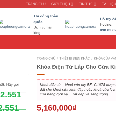
TRANG CHỦ
GIỚI THIỆU
TIN TỨC
TÀI LIỆ
Thi công toàn
Hỗ trợ 24
quốc
Hotline:
Dịch vụ hài
098.82.8
lòng
TRANG CHỦ
/
THIẾT BỊ ĐIỆN KHÁC
/
KHÓA CỬA VÂ
Khóa Điện Tử Lắp Cho Cửa K
hất. Hãy gọi
Khoá điện tử – khoá vân tay BF- G1978 được 
đặt cho khoá cửa kính đẩy hoặc khoá cửa lùa.
62.551
cửa hàng dịch vụ… rất đẹp và sang trọng
2.551
5,160,000
₫