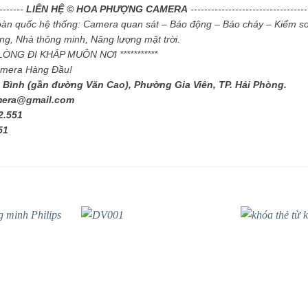
--------
LIÊN HỆ © HOA PHƯỢNG CAMERA
----------------------------------
toàn quốc hệ thống: Camera quan sát – Báo động – Báo cháy – Kiểm so
g, Nhà thông minh, Năng lượng mặt trời.
I LÒNG ĐI KHẮP MUÔN NƠI ***********
amera Hàng Đầu!
 Bình (gần đường Văn Cao), Phường Gia Viên, TP. Hải Phòng.
mera@gmail.com
2.551
51