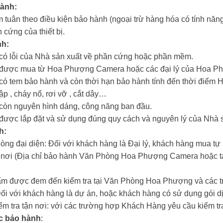
hành:
 tuân theo điều kiện bảo hành (ngoại trừ hàng hóa có tính năng 
 cứng của thiết bị.
nh:
m có lỗi của Nhà sản xuất về phần cứng hoặc phần mềm.
ẩm được mua từ Hoa Phượng Camera hoặc các đại lý của Hoa 
m có tem bảo hành và còn thời hạn bảo hành tính đến thời đi
hập , cháy nổ, rơi vỡ , cắt dây…
m còn nguyên hình dáng, công năng ban đầu.
m được lắp đặt và sử dụng đúng quy cách và nguyên lý của Nhà 
h:
hòng đại diện: Đối với khách hàng là Đại lý, khách hàng mua tự
n nơi (Địa chỉ bảo hành Văn Phòng Hoa Phượng Camera hoặc tại
ẩm được đem đến kiểm tra tại Văn Phòng Hoa Phượng và các tr
Đối với khách hàng là dự án, hoặc khách hàng có sử dụng gói dị
iểm tra tận nơi: với các trường hợp Khách Hàng yêu cầu kiểm tra
c bảo hành
: