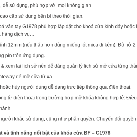
, dễ sử dụng, phù hợp với mọi không gian
cao cấp sử dụng bền bỉ theo thời gian.
oá vân tay G1978 phù hợp lắp đặt cho khoá cửa kính đẩy hoặc 
a hàng dịch vụ…
ính 12mm (nếu thấp hơn dùng miếng lót mica đi kèm). Độ hở 2 
ng pin trên ứng dụng.
& xem lại lịch sử nên dễ dàng quản lý lịch sử mở cửa từng thàn
ateway để mở cửa từ xa.
hoặc hủy người dùng dễ dàng trực tiếp thông qua điện thoại.
g từ điện thoại trong trường hợp mở khóa không hợp lệ: Điều
hành.
người khác sử dụng, cũng như phân quyền. Chuyển đổi quyền 
t và tính năng nổi bật của khóa cửa BF – G1978