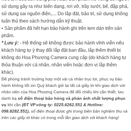
sử dụng gây ra như biến dạng, rơi vỡ, trầy sướt, bể, đập phá,
sử dụng sai nguồn điện,.... Do lắp đặt, bảo trì, sử dụng không
tuân thủ theo sách hướng dẫn kỹ thuật.
• Sản phẩm đã hết hạn bảo hành ghi trên tem dán trên sản
phẩm.
* Lưu ý:
- Hệ thống sẽ không được bảo hành vĩnh viễn nếu
khách hàng tự ý thay đổi lắp đặt ban đầu, lắp thêm thiết bị
không do Hoa Phượng Camera cung cấp (do khách hàng tự
thỏa thuận với cá nhân, nhân viên hoặc đơn vị lắp thêm
khác).
Để phòng tránh trường hợp một vài cá nhân trục lợi, phục vụ bảo
hành không tốt xin Quý khách giữ lại tất cả giấy tờ khi giao dịch với
nhân viên của Hoa Phượng Camera để đối chiếu khi cần thiết, lưu
danh bạ
số điện thoại báo hỏng và phản ánh chất lượng phục
vụ
khi cần
(ĐT VP công ty: 0225.6262.551 & Hotline:
098.8282.551),
số điện thoại được ghi trong biên bản nghiệm thu và
trên các giấy tờ khác có trong mỗi lần giao dịch với khách hàng!