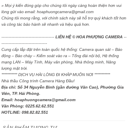
» Mọi ý kiến đóng góp cho chúng tôi ngày càng hoàn thiện hơn vui
lòng gửi vào email: hoaphuongcamera@gmail.com
Chúng tôi mong rằng, với chính sách này sẽ hỗ trợ quý khách tốt hơn
và công tác bảo hành sẽ nhanh và hiệu quả hơn.
-------------------------------------
LIÊN HỆ © HOA PHƯỢNG CAMERA
--
--------------------------------
Cung cấp lắp đặt trên toàn quốc hệ thống: Camera quan sát – Báo
động – Báo cháy – Kiểm soát vào ra – Tổng đài nội bộ, Hệ thống
mạng LAN – Máy Tính, Máy văn phòng, Nhà thông minh, Năng
lượng mặt trời.
*********** DỊCH VỤ HÀI LÒNG ĐI KHẮP MUÔN NƠI ***********
Nhà thầu Công trình Camera Hàng Đầu!
Địa chỉ: Số 34 Nguyễn Bình (gần đường Văn Cao), Phường Gia
Viên, TP. Hải Phòng.
Email: hoaphuongcamera@gmail.com
Văn Phòng: 0225.62.62.551
HOTLINE: 098.82.82.551
SẢN PHẨM TƯƠNG TỰ