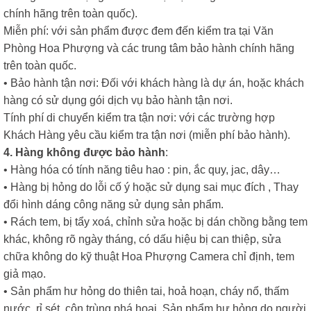
chính hãng trên toàn quốc).
Miễn phí: với sản phẩm được đem đến kiểm tra tại Văn
Phòng Hoa Phượng và các trung tâm bảo hành chính hãng
trên toàn quốc.
• Bảo hành tận nơi: Đối với khách hàng là dự án, hoặc khách
hàng có sử dụng gói dịch vụ bảo hành tận nơi.
Tính phí di chuyển kiểm tra tận nơi: với các trường hợp
Khách Hàng yêu cầu kiểm tra tận nơi (miễn phí bảo hành).
4. Hàng không được bảo hành
:
• Hàng hóa có tính năng tiêu hao : pin, ắc quy, jac, dây…
• Hàng bị hỏng do lỗi cố ý hoặc sử dụng sai mục đích , Thay
đổi hình dáng công năng sử dụng sản phẩm.
• Rách tem, bị tẩy xoá, chỉnh sửa hoặc bị dán chồng bằng tem
khác, không rõ ngày tháng, có dấu hiệu bị can thiệp, sửa
chữa không do kỹ thuật Hoa Phượng Camera chỉ định, tem
giả mạo.
• Sản phẩm hư hỏng do thiên tai, hoả hoạn, cháy nổ, thấm
nước, rỉ sét, côn trùng phá hoại. Sản phẩm hư hỏng do người