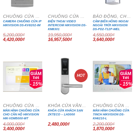
CHUÔNG CỬA MÀN HÌNH
CHUÔNG CỬA MÀN HÌNH
BÁO ĐỘNG, CHỐNG TRỘM
CAMERA CHUÔNG CỬA IP
ĐIỆN THOẠI VIDEO
CẢM BIẾN HỒNG NGOẠI
HIKVISION DS-KV8202-IM
INTERCOM HIKVISION DS-
NGOÀI TRỜI HIKVISION
KM8301
DS-PD2-T12P-WEL
5,200,000
₫
19,950,000
₫
4,550,000
₫
Giá
Giá
Giá
Giá
Giá
Giá
4,420,000
₫
16,957,500
₫
3,640,000
₫
gốc
hiện
gốc
hiện
gốc
hiện
là:
tại
là:
tại
là:
tại
5,200,000₫.
là:
19,950,000₫.
là:
4,550,000₫.
là:
4,420,000₫.
16,957,500₫.
3,640,000₫
HOT
- 15%
- 15%
CHUÔNG CỬA MÀN HÌNH
KHÓA CỬA VÂN TAY
CHUÔNG CỬA MÀN HÌNH
MÀN HÌNH CHUÔNG CỬA
KHÓA CỬA KHÁCH SẠN
MÀN HÌNH CHUÔNG CỬA
CHO CĂN HỘ HIKVISION
ZKTECO – LH3000
7INCH HIKVISION DS-
HIK-VDM5000-WT
KH6210-L
4,000,000
₫
2,480,000
₫
2,200,000
₫
Giá
Giá
Giá
Giá
3,400,000
₫
1,870,000
₫
gốc
hiện
gốc
hiện