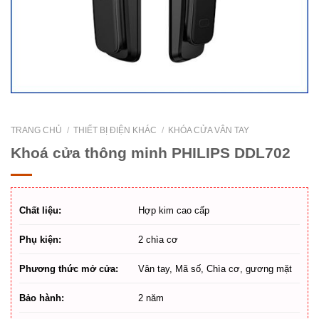
TRANG CHỦ
/
THIẾT BỊ ĐIỆN KHÁC
/
KHÓA CỬA VÂN TAY
Khoá cửa thông minh PHILIPS DDL702
Chất liệu:
Hợp kim cao cấp
Phụ kiện:
2 chìa cơ
Phương thức mở cửa:
Vân tay, Mã số, Chìa cơ, gương mặt
Bảo hành:
2 năm