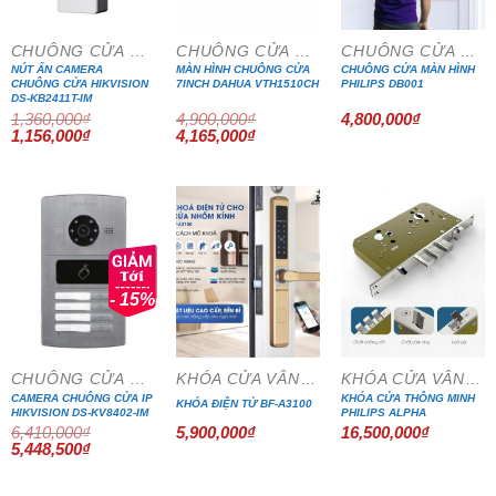
CHUÔNG CỬA MÀN HÌNH
CHUÔNG CỬA MÀN HÌNH
CHUÔNG CỬA MÀN HÌNH
NÚT ẤN CAMERA
MÀN HÌNH CHUÔNG CỬA
CHUÔNG CỬA MÀN HÌNH
CHUÔNG CỬA HIKVISION
7INCH DAHUA VTH1510CH
PHILIPS DB001
DS-KB2411T-IM
1,360,000
₫
4,900,000
₫
4,800,000
₫
Giá
Giá
Giá
Giá
1,156,000
₫
4,165,000
₫
gốc
hiện
gốc
hiện
là:
tại
là:
tại
1,360,000₫.
là:
4,900,000₫.
là:
1,156,000₫.
4,165,000₫.
- 15%
CHUÔNG CỬA MÀN HÌNH
KHÓA CỬA VÂN TAY
KHÓA CỬA VÂN TAY
CAMERA CHUÔNG CỬA IP
KHÓA CỬA THÔNG MINH
KHÓA ĐIỆN TỬ BF-A3100
HIKVISION DS-KV8402-IM
PHILIPS ALPHA
6,410,000
₫
5,900,000
₫
16,500,000
₫
Giá
Giá
5,448,500
₫
gốc
hiện
là:
tại
6,410,000₫.
là: