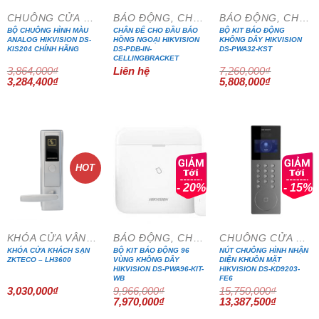
CHUÔNG CỬA MÀN HÌNH
BÁO ĐỘNG, CHỐNG TRỘM
BÁO ĐỘNG, CHỐNG TRỘM
BỘ CHUÔNG HÌNH MÀU
CHÂN ĐẾ CHO ĐẦU BÁO
BỘ KIT BÁO ĐỘNG
ANALOG HIKVISION DS-
HỒNG NGOẠI HIKVISION
KHÔNG DÂY HIKVISION
KIS204 CHÍNH HÃNG
DS-PDB-IN-
DS-PWA32-KST
CELLINGBRACKET
3,864,000
₫
Liên hệ
7,260,000
₫
Giá
Giá
Giá
Giá
3,284,400
₫
5,808,000
₫
gốc
hiện
gốc
hiện
là:
tại
là:
tại
3,864,000₫.
là:
7,260,000₫.
là:
3,284,400₫.
5,808,000₫
HOT
- 20%
- 15%
KHÓA CỬA VÂN TAY
BÁO ĐỘNG, CHỐNG TRỘM
CHUÔNG CỬA MÀN HÌNH
KHÓA CỬA KHÁCH SẠN
BỘ KIT BÁO ĐỘNG 96
NÚT CHUÔNG HÌNH NHẬN
ZKTECO – LH3600
VÙNG KHÔNG DÂY
DIỆN KHUÔN MẶT
HIKVISION DS-PWA96-KIT-
HIKVISION DS-KD9203-
WB
FE6
3,030,000
₫
9,966,000
₫
15,750,000
₫
Giá
Giá
Giá
Giá
7,970,000
₫
13,387,500
₫
gốc
hiện
gốc
hiện
là:
tại
là:
tại