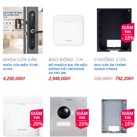
9,966,000₫.
là:
15,750,000₫.
là:
7,970,000₫.
13,387,5
- 15%
KHÓA CỬA VÂN TAY
BÁO ĐỘNG, CHỐNG TRỘM
CHUÔNG CỬA MÀN HÌNH
KHÓA CỬA ĐIỆN TỬ BF-
BỘ KHUẾCH ĐẠI TÍN HIỆU
BOX GẮN ÂM TƯỜNG
A1300
KHÔNG DÂY HIKVISION
DAHUA VTM114
DS-PR1-WB
Giá
G
4,200,000
₫
2,948,000
₫
932,000
₫
792,200
₫
gốc
h
là:
tạ
932,000₫.
là
7
- 20%
- 15%
- 15%