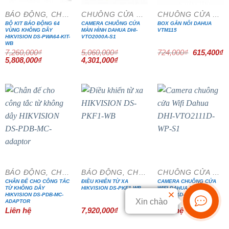
BÁO ĐỘNG, CHỐNG TRỘM
CHUÔNG CỬA MÀN HÌNH
CHUÔNG CỬA MÀN HÌNH
BỘ KIT BÁO ĐỘNG 64
CAMERA CHUÔNG CỬA
BOX GẮN NỔI DAHUA
VÙNG KHÔNG DÂY
MÀN HÌNH DAHUA DHI-
VTM115
HIKVISION DS-PWA64-KIT-
VTO2000A-S1
WB
Giá
G
7,260,000
₫
5,060,000
₫
724,000
₫
615,400
₫
gốc
h
Giá
Giá
Giá
Giá
5,808,000
₫
4,301,000
₫
là:
tạ
gốc
hiện
gốc
hiện
724,000₫.
là
là:
tại
là:
tại
6
7,260,000₫.
là:
5,060,000₫.
là:
5,808,000₫.
4,301,000₫.
BÁO ĐỘNG, CHỐNG TRỘM
BÁO ĐỘNG, CHỐNG TRỘM
CHUÔNG CỬA MÀN HÌNH
CHÂN ĐẾ CHO CÔNG TẮC
ĐIỀU KHIỂN TỪ XA
CAMERA CHUÔNG CỬA
TỪ KHÔNG DÂY
HIKVISION DS-PKF1-WB
WIFI DAHUA DHI-
HIKVISION DS-PDB-MC-
VTO2111D-WP-S1
Xin chào
ADAPTOR
Liên hệ
7,920,000
₫
Liên hệ