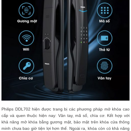
Philips DDL702 hiện được trang bị các phương pháp mở khóa cao
cấp và quen thuộc hiện nay: Vân tay, mã số, chìa cơ. Kết hợp với
khả năng mở khóa bằng gương mặt, bảo mật trên khóa cửa thông
minh chưa bao giờ tiện lợi hơn thế. Ngoài ra, khóa còn có khả năng