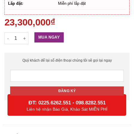
Lắp đặt:
Miễn phí lắp đặt
23,300,000
₫
Khoá cửa thông minh PHILIPS DDL702 số lượng
MUA NGAY
Quý khách để lại số điện thoại chúng tôi sẽ gọi lại ngay
ĐT:
-
0225.6262.551
098.8282.551
Liên hệ nhận Báo Giá, Khảo Sát MIỄN PHÍ