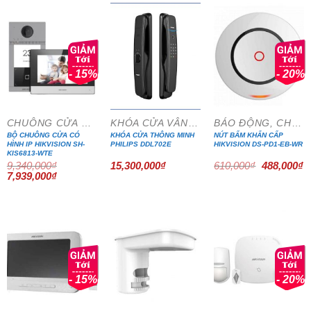
5,448,500₫.
- 15%
- 20%
CHUÔNG CỬA MÀN HÌNH
KHÓA CỬA VÂN TAY
BÁO ĐỘNG, CHỐNG TRỘM
BỘ CHUÔNG CỬA CÓ
KHÓA CỬA THÔNG MINH
NÚT BẤM KHẨN CẤP
HÌNH IP HIKVISION SH-
PHILIPS DDL702E
HIKVISION DS-PD1-EB-WR
KIS6813-WTE
Giá
G
9,340,000
₫
15,300,000
₫
610,000
₫
488,000
₫
gốc
h
Giá
Giá
7,939,000
₫
là:
tạ
gốc
hiện
610,000₫.
là
là:
tại
4
9,340,000₫.
là:
7,939,000₫.
- 15%
- 20%