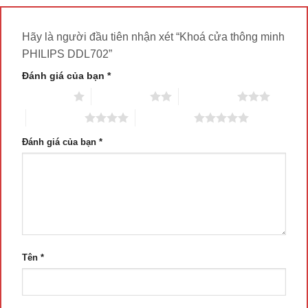
Hãy là người đầu tiên nhận xét “Khoá cửa thông minh
PHILIPS DDL702”
Đánh giá của bạn
*
1 trên 5 sao
2 trên 5 sao
3 trên 5 sao
4 trên 5 sao
5 trên 5 sao
Đánh giá của bạn
*
Tên
*