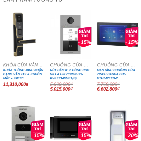
- 15%
- 15%
KHÓA CỬA VÂN TAY
CHUÔNG CỬA MÀN HÌNH
CHUÔNG CỬA MÀN HÌNH
KHÓA THÔNG MINH NHẬN
NÚT BẤM IP 2 CỔNG CHO
MÀN HÌNH CHUÔNG CỬA
DẠNG VÂN TAY & KHUÔN
VILLA HIKVISION DS-
7INCH DAHUA DHI-
MẶT – ZM100
KV8213-WME1(B)
VTH2421FB-P
11,310,000
₫
5,900,000
₫
7,768,000
₫
Giá
Giá
Giá
Giá
5,015,000
₫
6,602,800
₫
gốc
hiện
gốc
hiện
là:
tại
là:
tại
5,900,000₫.
là:
7,768,000₫.
là:
5,015,000₫.
6,602,800₫
- 15%
- 15%
- 20%