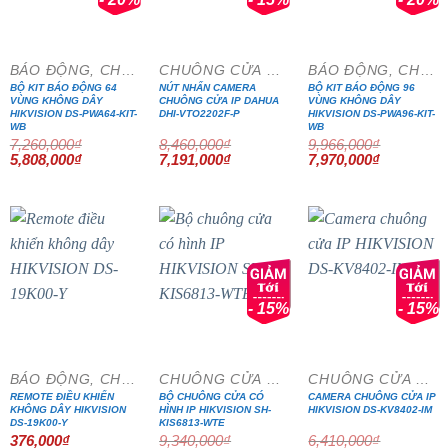
BÁO ĐỘNG, CHỐNG TRỘM
CHUÔNG CỬA MÀN HÌNH
BÁO ĐỘNG, CHỐNG TRỘM
BỘ KIT BÁO ĐỘNG 64
NÚT NHẤN CAMERA
BỘ KIT BÁO ĐỘNG 96
VÙNG KHÔNG DÂY
CHUÔNG CỬA IP DAHUA
VÙNG KHÔNG DÂY
HIKVISION DS-PWA64-KIT-
DHI-VTO2202F-P
HIKVISION DS-PWA96-KIT-
WB
WB
7,260,000
₫
8,460,000
₫
9,966,000
₫
Giá
Giá
Giá
Giá
Giá
Giá
5,808,000
₫
7,191,000
₫
7,970,000
₫
gốc
hiện
gốc
hiện
gốc
hiện
là:
tại
là:
tại
là:
tại
7,260,000₫.
là:
8,460,000₫.
là:
9,966,000₫.
là:
5,808,000₫.
7,191,000₫.
7,970,000₫
- 15%
- 15%
BÁO ĐỘNG, CHỐNG TRỘM
CHUÔNG CỬA MÀN HÌNH
CHUÔNG CỬA MÀN HÌNH
REMOTE ĐIỀU KHIỂN
BỘ CHUÔNG CỬA CÓ
CAMERA CHUÔNG CỬA IP
KHÔNG DÂY HIKVISION
HÌNH IP HIKVISION SH-
HIKVISION DS-KV8402-IM
DS-19K00-Y
KIS6813-WTE
376,000
₫
9,340,000
₫
6,410,000
₫