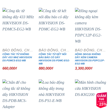
là:
tại
5,074,000₫.
là:
4,312,900₫.
BÁO ĐỘNG, CHỐNG TRỘM
BÁO ĐỘNG, CHỐNG TRỘM
BÁO ĐỘNG, CHỐNG TRỘM
CÔNG TẮC TỪ KHÔNG
CÔNG TẮC TỪ KẾT NỐI
HỒNG NGOẠI KHÔNG
DÂY 433 MHZ HIKVISION
ĐẦU BÁO CÓ DÂY
DÂY KÈM CAMERA
DS-PDMCS-EG2-WB
HIKVISION DS-PDMC-EG2-
HIKVISION DS-PDPC12P-
WB
EG2-WB
660,000
₫
880,000
₫
3,300,000
₫
- 15%