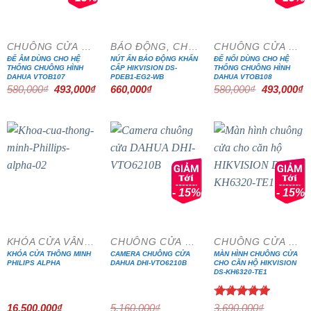
CHUÔNG CỬA MÀN HÌNH
BÁO ĐỘNG, CHỐNG TRỘM
CHUÔNG CỬA MÀN HÌNH
ĐẾ ÂM DÙNG CHO HỆ
NÚT ẤN BÁO ĐỘNG KHẨN
ĐẾ NỔI DÙNG CHO HỆ
THỐNG CHUÔNG HÌNH
CẤP HIKVISION DS-
THỐNG CHUÔNG HÌNH
DAHUA VTOB107
PDEB1-EG2-WB
DAHUA VTOB108
Giá
Giá
Giá
G
580,000
₫
493,000
₫
660,000
₫
580,000
₫
493,000
₫
gốc
hiện
gốc
h
là:
tại
là:
tạ
580,000₫.
là:
580,000₫.
là
493,000₫.
4
- 15%
- 15%
KHÓA CỬA VÂN TAY
CHUÔNG CỬA MÀN HÌNH
CHUÔNG CỬA MÀN HÌNH
KHÓA CỬA THÔNG MINH
CAMERA CHUÔNG CỬA
MÀN HÌNH CHUÔNG CỬA
PHILIPS ALPHA
DAHUA DHI-VTO6210B
CHO CĂN HỘ HIKVISION
DS-KH6320-TE1
Được xếp
16,500,000
₫
5,160,000
₫
3,690,000
₫