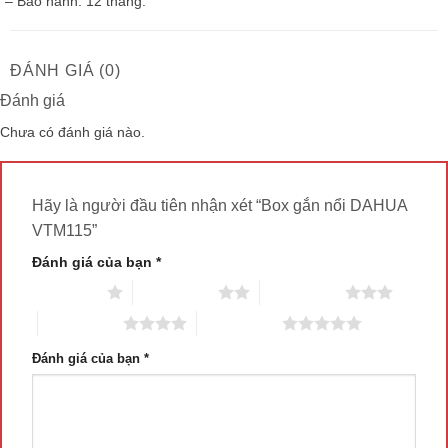
– Bảo hành: 12 tháng.
ĐÁNH GIÁ (0)
Đánh giá
Chưa có đánh giá nào.
Hãy là người đầu tiên nhận xét “Box gắn nổi DAHUA
VTM115”
Đánh giá của bạn
*
1 trên 5 sao
2 trên 5 sao
3 trên 5 sao
4 trên 5 sao
5 trên 5 sao
Đánh giá của bạn
*