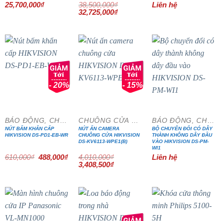
25,700,000
₫
38,500,000
₫
Liên hệ
Giá
Giá
32,725,000
₫
gốc
hiện
là:
tại
38,500,000₫.
là:
32,725,000₫.
- 20%
- 15%
BÁO ĐỘNG, CHỐNG TRỘM
CHUÔNG CỬA MÀN HÌNH
BÁO ĐỘNG, CHỐNG TRỘM
NÚT BẤM KHẨN CẤP
NÚT ẤN CAMERA
BỘ CHUYỂN ĐỔI CÓ DÂY
HIKVISION DS-PD1-EB-WR
CHUÔNG CỬA HIKVISION
THÀNH KHÔNG DÂY ĐẦU
DS-KV6113-WPE1(B)
VÀO HIKVISION DS-PM-
WI1
Giá
Giá
610,000
₫
488,000
₫
4,010,000
₫
Liên hệ
gốc
hiện
Giá
Giá
3,408,500
₫
là:
tại
gốc
hiện
610,000₫.
là:
là:
tại
488,000₫.
4,010,000₫.
là:
3,408,500₫.