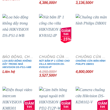
Giá
Giá
Giá
Giá
4,386,000
₫
hạng
3,136,500
5.00
₫
gốc
hiện
gốc
hiện
5 sao
là:
tại
là:
tại
5,160,000₫.
là:
3,690,000₫.
là:
4,386,000₫.
3,136,500₫
- 15%
BÁO ĐỘNG, CHỐNG TRỘM
CHUÔNG CỬA MÀN HÌNH
CHUÔNG CỬA MÀN HÌNH
LOA BÁO ĐỘNG KHÔNG
NÚT BẤM IP 1 CỔNG CHO
CHUÔNG CỬA MÀN HÌNH
DÂY TRONG NHÀ
VILLA HIKVISION DS-
PHILIPS DB001
HIKVISION DS-PS1-I-WB
KV8102-IP
Liên hệ
4,150,000
₫
4,800,000
₫
Giá
Giá
3,527,500
₫
gốc
hiện
là:
tại
4,150,000₫.
là:
3,527,500₫.