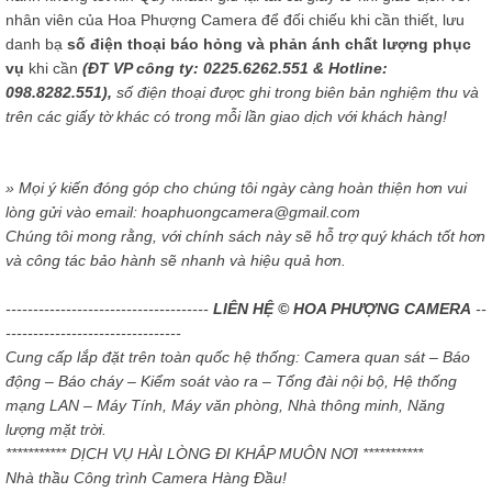
nhân viên của Hoa Phượng Camera để đối chiếu khi cần thiết, lưu
danh bạ
số điện thoại báo hỏng và phản ánh chất lượng phục
vụ
khi cần
(ĐT VP công ty: 0225.6262.551 & Hotline:
098.8282.551),
số điện thoại được ghi trong biên bản nghiệm thu và
trên các giấy tờ khác có trong mỗi lần giao dịch với khách hàng!
» Mọi ý kiến đóng góp cho chúng tôi ngày càng hoàn thiện hơn vui
lòng gửi vào email: hoaphuongcamera@gmail.com
Chúng tôi mong rằng, với chính sách này sẽ hỗ trợ quý khách tốt hơn
và công tác bảo hành sẽ nhanh và hiệu quả hơn.
-------------------------------------
LIÊN HỆ © HOA PHƯỢNG CAMERA
--
--------------------------------
Cung cấp lắp đặt trên toàn quốc hệ thống: Camera quan sát – Báo
động – Báo cháy – Kiểm soát vào ra – Tổng đài nội bộ, Hệ thống
mạng LAN – Máy Tính, Máy văn phòng, Nhà thông minh, Năng
lượng mặt trời.
*********** DỊCH VỤ HÀI LÒNG ĐI KHẮP MUÔN NƠI ***********
Nhà thầu Công trình Camera Hàng Đầu!