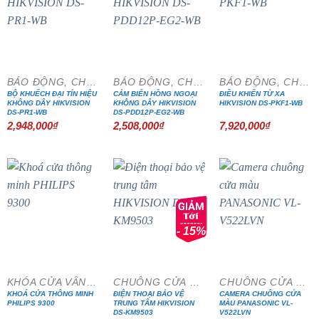
BÁO ĐỘNG, CHỐNG TRỘM
BÁO ĐỘNG, CHỐNG TRỘM
BÁO ĐỘNG, CHỐNG TRỘM
BỘ KHUẾCH ĐẠI TÍN HIỆU
CẢM BIẾN HỒNG NGOẠI
ĐIỀU KHIỂN TỪ XA
KHÔNG DÂY HIKVISION
KHÔNG DÂY HIKVISION
HIKVISION DS-PKF1-WB
DS-PR1-WB
DS-PDD12P-EG2-WB
2,948,000
₫
2,508,000
₫
7,920,000
₫
- 15%
KHÓA CỬA VÂN TAY
CHUÔNG CỬA MÀN HÌNH
CHUÔNG CỬA MÀN HÌNH
KHOÁ CỬA THÔNG MINH
ĐIỆN THOẠI BẢO VỆ
CAMERA CHUÔNG CỬA
PHILIPS 9300
TRUNG TÂM HIKVISION
MÀU PANASONIC VL-
DS-KM9503
V522LVN