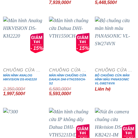
Giá
Giá
Giá
Giá
7,939,000
₫
5,448,500
₫
gốc
hiện
gốc
hiện
là:
tại
là:
tại
9,340,000₫.
là:
6,410,000₫.
là:
7,939,000₫.
5,448,500₫
- 15%
- 15%
CHUÔNG CỬA MÀN HÌNH
CHUÔNG CỬA MÀN HÌNH
CHUÔNG CỬA MÀN HÌNH
MÀN HÌNH ANALOG
MÀN HÌNH CHUÔNG CỬA
BỘ CHUÔNG CỬA MÀN
HIKVISION DS-KH2220
DAHUA DHI-VTH1550CH-
HÌNH MÀU PANASONIC
S2
VL-SW274VN
2,350,000
₫
6,580,000
₫
Liên hệ
Giá
Giá
Giá
Giá
1,997,500
₫
5,593,000
₫
gốc
hiện
gốc
hiện
là:
tại
là:
tại
2,350,000₫.
là:
6,580,000₫.
là:
1,997,500₫.
5,593,000₫.