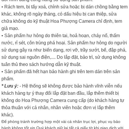
• Rách tem, bị tẩy xoá, chỉnh sửa hoặc bị dán chồng bằng tem
khác, không rõ ngày tháng, có dấu hiệu bị can thiệp, sửa
chữa không do kỹ thuật Hoa Phượng Camera chỉ định, tem
giả mạo.
• Sản phẩm hư hỏng do thiên tai, hoả hoạn, cháy nổ, thấm
nước, rỉ sét, côn trùng phá hoại. Sản phẩm hư hỏng do người
sử dụng gây ra như biến dạng, rơi vỡ, trầy sướt, bể, đập phá,
sử dụng sai nguồn điện,.... Do lắp đặt, bảo trì, sử dụng không
tuân thủ theo sách hướng dẫn kỹ thuật.
• Sản phẩm đã hết hạn bảo hành ghi trên tem dán trên sản
phẩm.
* Lưu ý:
- Hệ thống sẽ không được bảo hành vĩnh viễn nếu
khách hàng tự ý thay đổi lắp đặt ban đầu, lắp thêm thiết bị
không do Hoa Phượng Camera cung cấp (do khách hàng tự
thỏa thuận với cá nhân, nhân viên hoặc đơn vị lắp thêm
khác).
Để phòng tránh trường hợp một vài cá nhân trục lợi, phục vụ bảo
hành không tốt xin Quý khách giữ lại tất cả giấy tờ khi giao dịch với