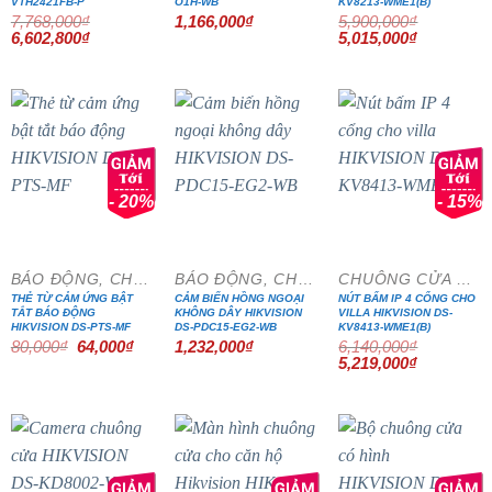
VTH2421FB-P
O1H-WB
KV8213-WME1(B)
7,768,000
₫
1,166,000
₫
5,900,000
₫
Giá
Giá
Giá
Giá
6,602,800
₫
5,015,000
₫
gốc
hiện
gốc
hiện
là:
tại
là:
tại
7,768,000₫.
là:
5,900,000₫.
là:
6,602,800₫.
5,015,000₫
- 20%
- 15%
BÁO ĐỘNG, CHỐNG TRỘM
BÁO ĐỘNG, CHỐNG TRỘM
CHUÔNG CỬA MÀN HÌNH
THẺ TỪ CẢM ỨNG BẬT
CẢM BIẾN HỒNG NGOẠI
NÚT BẤM IP 4 CỔNG CHO
TẮT BÁO ĐỘNG
KHÔNG DÂY HIKVISION
VILLA HIKVISION DS-
HIKVISION DS-PTS-MF
DS-PDC15-EG2-WB
KV8413-WME1(B)
Giá
Giá
80,000
₫
64,000
₫
1,232,000
₫
6,140,000
₫
gốc
hiện
Giá
Giá
5,219,000
₫
là:
tại
gốc
hiện
80,000₫.
là:
là:
tại
64,000₫.
6,140,000₫.
là:
5,219,000₫