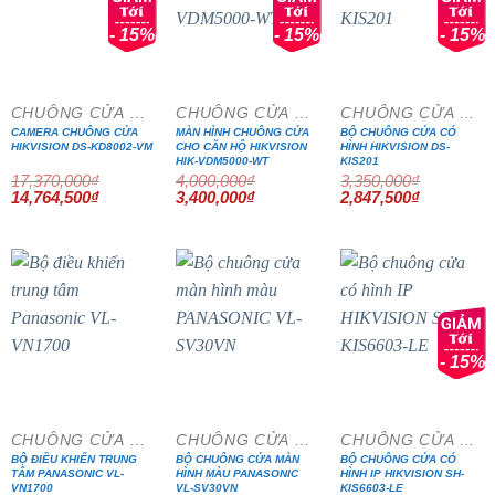
- 15%
- 15%
- 15%
CHUÔNG CỬA MÀN HÌNH
CHUÔNG CỬA MÀN HÌNH
CHUÔNG CỬA MÀN HÌNH
CAMERA CHUÔNG CỬA
MÀN HÌNH CHUÔNG CỬA
BỘ CHUÔNG CỬA CÓ
HIKVISION DS-KD8002-VM
CHO CĂN HỘ HIKVISION
HÌNH HIKVISION DS-
HIK-VDM5000-WT
KIS201
17,370,000
₫
4,000,000
₫
3,350,000
₫
Giá
Giá
Giá
Giá
Giá
Giá
14,764,500
₫
3,400,000
₫
2,847,500
₫
gốc
hiện
gốc
hiện
gốc
hiện
là:
tại
là:
tại
là:
tại
17,370,000₫.
là:
4,000,000₫.
là:
3,350,000₫.
là:
14,764,500₫.
3,400,000₫.
2,847,500₫
- 15%
CHUÔNG CỬA MÀN HÌNH
CHUÔNG CỬA MÀN HÌNH
CHUÔNG CỬA MÀN HÌNH
BỘ ĐIỀU KHIỂN TRUNG
BỘ CHUÔNG CỬA MÀN
BỘ CHUÔNG CỬA CÓ
TÂM PANASONIC VL-
HÌNH MÀU PANASONIC
HÌNH IP HIKVISION SH-
VN1700
VL-SV30VN
KIS6603-LE