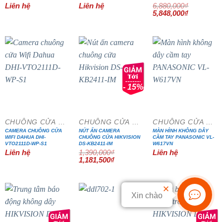
Liên hệ
Liên hệ
6,880,000
₫
Giá
Giá
5,848,000
₫
gốc
hiện
là:
tại
6,880,000₫.
là:
5,848,000₫
- 15%
CHUÔNG CỬA MÀN HÌNH
CHUÔNG CỬA MÀN HÌNH
CHUÔNG CỬA MÀN HÌNH
CAMERA CHUÔNG CỬA
NÚT ẤN CAMERA
MÀN HÌNH KHÔNG DÂY
WIFI DAHUA DHI-
CHUÔNG CỬA HIKVISION
CẦM TAY PANASONIC VL-
VTO2111D-WP-S1
DS-KB2411-IM
W617VN
Liên hệ
1,390,000
₫
Liên hệ
Giá
Giá
1,181,500
₫
gốc
hiện
là:
tại
1,390,000₫.
là:
1,181,500₫.
Xin chào