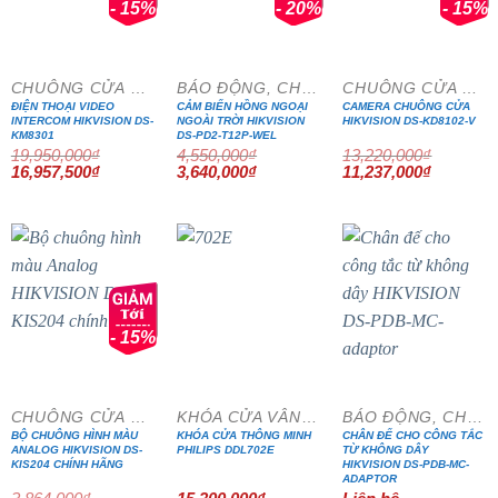
- 15%
- 20%
- 15%
CHUÔNG CỬA MÀN HÌNH
BÁO ĐỘNG, CHỐNG TRỘM
CHUÔNG CỬA MÀN HÌNH
ĐIỆN THOẠI VIDEO
CẢM BIẾN HỒNG NGOẠI
CAMERA CHUÔNG CỬA
INTERCOM HIKVISION DS-
NGOÀI TRỜI HIKVISION
HIKVISION DS-KD8102-V
KM8301
DS-PD2-T12P-WEL
19,950,000
₫
4,550,000
₫
13,220,000
₫
Giá
Giá
Giá
Giá
Giá
Giá
16,957,500
₫
3,640,000
₫
11,237,000
₫
gốc
hiện
gốc
hiện
gốc
hiện
là:
tại
là:
tại
là:
tại
19,950,000₫.
là:
4,550,000₫.
là:
13,220,000₫.
là:
16,957,500₫.
3,640,000₫.
11,237,0
- 15%
CHUÔNG CỬA MÀN HÌNH
KHÓA CỬA VÂN TAY
BÁO ĐỘNG, CHỐNG TRỘM
BỘ CHUÔNG HÌNH MÀU
KHÓA CỬA THÔNG MINH
CHÂN ĐẾ CHO CÔNG TẮC
ANALOG HIKVISION DS-
PHILIPS DDL702E
TỪ KHÔNG DÂY
KIS204 CHÍNH HÃNG
HIKVISION DS-PDB-MC-
ADAPTOR