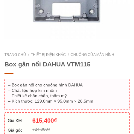
TRANG CHỦ
/
THIẾT BỊ ĐIỆN KHÁC
/
CHUÔNG CỬA MÀN HÌNH
Box gắn nổi DAHUA VTM115
– Box gắn nổi cho chuông hình DAHUA
– Chất liệu hợp kim nhôm
– Thiết kế chắn chắn, thẩm mỹ
– Kích thước: 129.0mm × 95.0mm × 28.5mm
615,400
₫
Giá KM:
724,000
₫
Giá gốc: