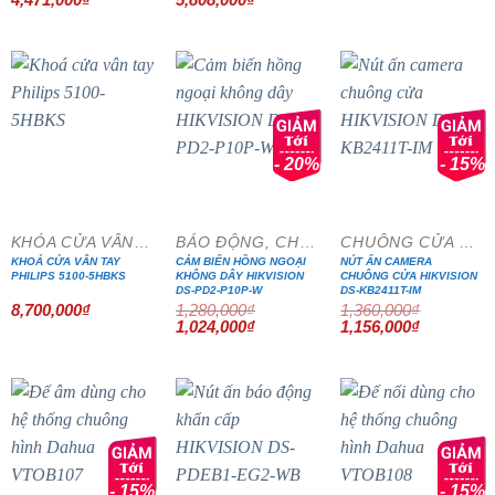
gốc
hiện
gốc
hiện
là:
tại
là:
tại
5,260,000₫.
là:
7,260,000₫.
là:
4,471,000₫.
5,808,000₫.
- 20%
- 15%
KHÓA CỬA VÂN TAY
BÁO ĐỘNG, CHỐNG TRỘM
CHUÔNG CỬA MÀN HÌNH
KHOÁ CỬA VÂN TAY
CẢM BIẾN HỒNG NGOẠI
NÚT ẤN CAMERA
PHILIPS 5100-5HBKS
KHÔNG DÂY HIKVISION
CHUÔNG CỬA HIKVISION
DS-PD2-P10P-W
DS-KB2411T-IM
8,700,000
₫
1,280,000
₫
1,360,000
₫
Giá
Giá
Giá
Giá
1,024,000
₫
1,156,000
₫
gốc
hiện
gốc
hiện
là:
tại
là:
tại
1,280,000₫.
là:
1,360,000₫.
là:
1,024,000₫.
1,156,000₫
- 15%
- 15%