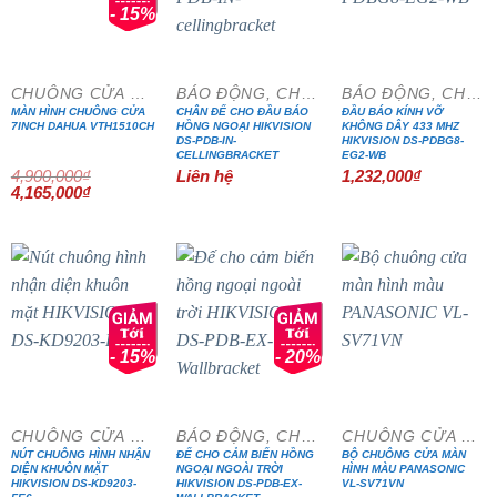
- 15%
CHUÔNG CỬA MÀN HÌNH
BÁO ĐỘNG, CHỐNG TRỘM
BÁO ĐỘNG, CHỐNG TRỘM
MÀN HÌNH CHUÔNG CỬA
CHÂN ĐẾ CHO ĐẦU BÁO
ĐẦU BÁO KÍNH VỠ
7INCH DAHUA VTH1510CH
HỒNG NGOẠI HIKVISION
KHÔNG DÂY 433 MHZ
DS-PDB-IN-
HIKVISION DS-PDBG8-
CELLINGBRACKET
EG2-WB
4,900,000
₫
Liên hệ
1,232,000
₫
Giá
Giá
4,165,000
₫
gốc
hiện
là:
tại
4,900,000₫.
là:
4,165,000₫.
- 15%
- 20%
CHUÔNG CỬA MÀN HÌNH
BÁO ĐỘNG, CHỐNG TRỘM
CHUÔNG CỬA MÀN HÌNH
NÚT CHUÔNG HÌNH NHẬN
ĐẾ CHO CẢM BIẾN HỒNG
BỘ CHUÔNG CỬA MÀN
DIỆN KHUÔN MẶT
NGOẠI NGOÀI TRỜI
HÌNH MÀU PANASONIC
HIKVISION DS-KD9203-
HIKVISION DS-PDB-EX-
VL-SV71VN