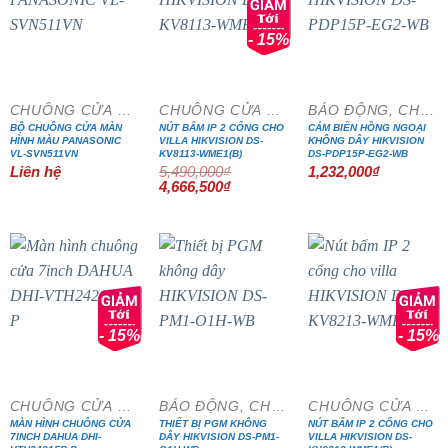
- 15%
CHUÔNG CỬA MÀN HÌNH
CHUÔNG CỬA MÀN HÌNH
BÁO ĐỘNG, CHỐNG TRỘM
BỘ CHUÔNG CỬA MÀN
NÚT BẤM IP 2 CỔNG CHO
CẢM BIẾN HỒNG NGOẠI
HÌNH MÀU PANASONIC
VILLA HIKVISION DS-
KHÔNG DÂY HIKVISION
VL-SVN511VN
KV8113-WME1(B)
DS-PDP15P-EG2-WB
Liên hệ
5,490,000
₫
1,232,000
₫
Giá
Giá
4,666,500
₫
gốc
hiện
là:
tại
5,490,000₫.
là:
4,666,500₫.
- 15%
- 15%
CHUÔNG CỬA MÀN HÌNH
BÁO ĐỘNG, CHỐNG TRỘM
CHUÔNG CỬA MÀN HÌNH
MÀN HÌNH CHUÔNG CỬA
THIẾT BỊ PGM KHÔNG
NÚT BẤM IP 2 CỔNG CHO
7INCH DAHUA DHI-
DÂY HIKVISION DS-PM1-
VILLA HIKVISION DS-