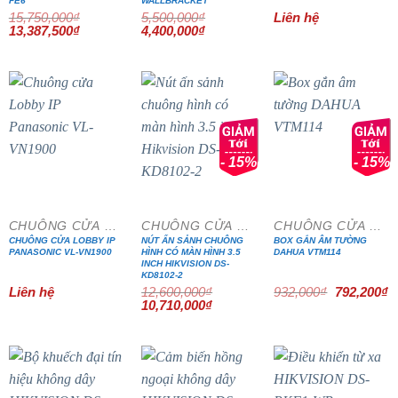
FE6
WALLBRACKET
15,750,000
₫
5,500,000
₫
Liên hệ
Giá
Giá
Giá
Giá
13,387,500
₫
4,400,000
₫
gốc
hiện
gốc
hiện
là:
tại
là:
tại
15,750,000₫.
là:
5,500,000₫.
là:
13,387,500₫.
4,400,000₫.
- 15%
- 15%
CHUÔNG CỬA MÀN HÌNH
CHUÔNG CỬA MÀN HÌNH
CHUÔNG CỬA MÀN HÌNH
CHUÔNG CỬA LOBBY IP
NÚT ẤN SẢNH CHUÔNG
BOX GẮN ÂM TƯỜNG
PANASONIC VL-VN1900
HÌNH CÓ MÀN HÌNH 3.5
DAHUA VTM114
INCH HIKVISION DS-
KD8102-2
Giá
G
Liên hệ
12,600,000
₫
932,000
₫
792,200
₫
gốc
h
Giá
Giá
10,710,000
₫
là:
tạ
gốc
hiện
932,000₫.
là
là:
tại
7
12,600,000₫.
là:
10,710,000₫.