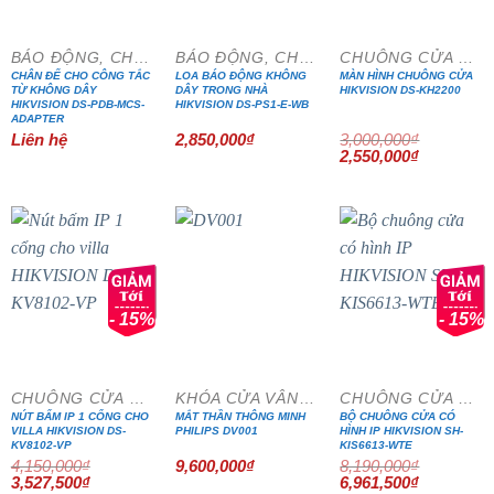
BÁO ĐỘNG, CHỐNG TRỘM
BÁO ĐỘNG, CHỐNG TRỘM
CHUÔNG CỬA MÀN HÌNH
CHÂN ĐẾ CHO CÔNG TẮC
LOA BÁO ĐỘNG KHÔNG
MÀN HÌNH CHUÔNG CỬA
TỪ KHÔNG DÂY
DÂY TRONG NHÀ
HIKVISION DS-KH2200
HIKVISION DS-PDB-MCS-
HIKVISION DS-PS1-E-WB
ADAPTER
Liên hệ
2,850,000
₫
3,000,000
₫
Giá
Giá
2,550,000
₫
gốc
hiện
là:
tại
3,000,000₫.
là:
2,550,000₫
- 15%
- 15%
CHUÔNG CỬA MÀN HÌNH
KHÓA CỬA VÂN TAY
CHUÔNG CỬA MÀN HÌNH
NÚT BẤM IP 1 CỔNG CHO
MẮT THẦN THÔNG MINH
BỘ CHUÔNG CỬA CÓ
VILLA HIKVISION DS-
PHILIPS DV001
HÌNH IP HIKVISION SH-
KV8102-VP
KIS6613-WTE
4,150,000
₫
9,600,000
₫
8,190,000
₫
Giá
Giá
Giá
Giá
3,527,500
₫
6,961,500
₫