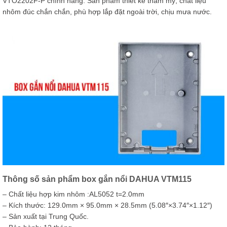
VTO2202F-P chính hãng. Sản phẩm thiết kế thẩm mỹ, chất liệu
nhôm đúc chắn chắn, phù hợp lắp đặt ngoài trời, chịu mưa nước.
Thông số sản phẩm box gắn nổi DAHUA VTM115
– Chất liệu hợp kim nhôm :AL5052 t=2.0mm
– Kích thước: 129.0mm × 95.0mm × 28.5mm (5.08″×3.74″×1.12″)
– Sản xuất tại Trung Quốc.