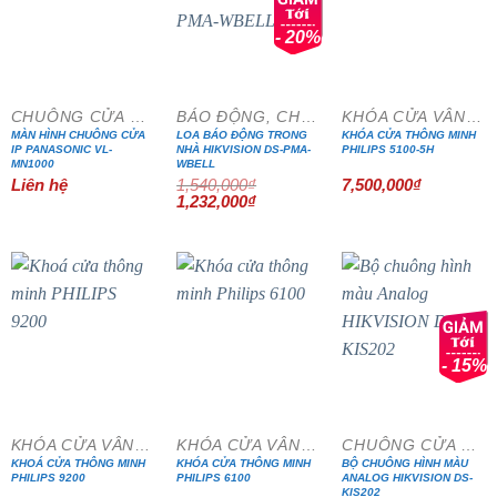
- 20%
CHUÔNG CỬA MÀN HÌNH
BÁO ĐỘNG, CHỐNG TRỘM
KHÓA CỬA VÂN TAY
MÀN HÌNH CHUÔNG CỬA
LOA BÁO ĐỘNG TRONG
KHÓA CỬA THÔNG MINH
IP PANASONIC VL-
NHÀ HIKVISION DS-PMA-
PHILIPS 5100-5H
MN1000
WBELL
Liên hệ
1,540,000
₫
7,500,000
₫
Giá
Giá
1,232,000
₫
gốc
hiện
là:
tại
1,540,000₫.
là:
1,232,000₫.
- 15%
KHÓA CỬA VÂN TAY
KHÓA CỬA VÂN TAY
CHUÔNG CỬA MÀN HÌNH
KHOÁ CỬA THÔNG MINH
KHÓA CỬA THÔNG MINH
BỘ CHUÔNG HÌNH MÀU
PHILIPS 9200
PHILIPS 6100
ANALOG HIKVISION DS-
KIS202