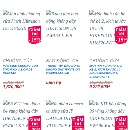
gốc
hiện
gốc
hiện
là:
tại
là:
tại
4,150,000₫.
là:
8,190,000₫.
là:
3,527,500₫.
6,961,500₫
- 15%
- 15%
CHUÔNG CỬA MÀN HÌNH
BÁO ĐỘNG, CHỐNG TRỘM
CHUÔNG CỬA MÀN HÌNH
MÀN HÌNH CHUÔNG CỬA
TRUNG TÂM BÁO ĐỘNG
MÀN HÌNH CĂN HỘ THẾ
7INCH HIKVISION DS-
KHÔNG DÂY HIKVISION
HỆ 2, KÍCH THƯỚC 10
KH6210-L
DS-PWA64-L-WB
INCH HIKVISION DS-
KH8520-WTE1
2,200,000
₫
Liên hệ
10,850,000
₫
Giá
Giá
Giá
Giá
1,870,000
₫
9,222,500
₫
gốc
hiện
gốc
hiện
là:
tại
là:
tại
2,200,000₫.
là:
10,850,000₫.
là:
1,870,000₫.
9,222,500₫
- 20%
- 15%
- 20%