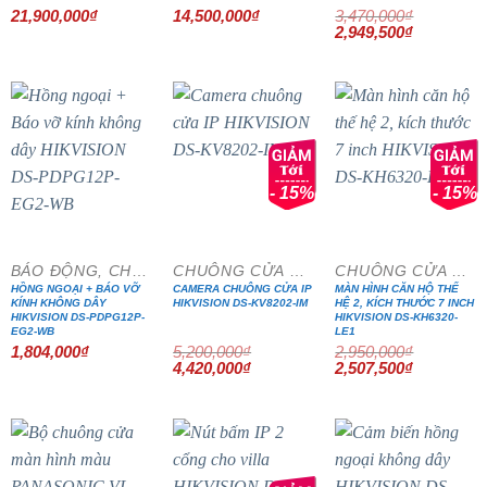
21,900,000
₫
14,500,000
₫
3,470,000
₫
Giá
Giá
2,949,500
₫
gốc
hiện
là:
tại
3,470,000₫.
là:
2,949,500₫
- 15%
- 15%
BÁO ĐỘNG, CHỐNG TRỘM
CHUÔNG CỬA MÀN HÌNH
CHUÔNG CỬA MÀN HÌNH
HỒNG NGOẠI + BÁO VỠ
CAMERA CHUÔNG CỬA IP
MÀN HÌNH CĂN HỘ THẾ
KÍNH KHÔNG DÂY
HIKVISION DS-KV8202-IM
HỆ 2, KÍCH THƯỚC 7 INCH
HIKVISION DS-PDPG12P-
HIKVISION DS-KH6320-
EG2-WB
LE1
1,804,000
₫
5,200,000
₫
2,950,000
₫
Giá
Giá
Giá
Giá
4,420,000
₫
2,507,500
₫
gốc
hiện
gốc
hiện
là:
tại
là:
tại
5,200,000₫.
là:
2,950,000₫.
là:
4,420,000₫.
2,507,500₫