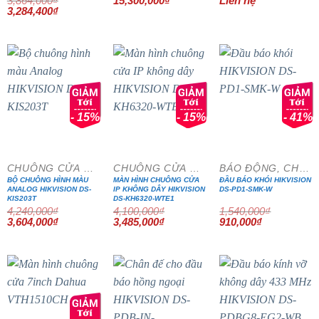
3,864,000
₫
15,300,000
₫
Liên hệ
Giá
Giá
3,284,400
₫
gốc
hiện
là:
tại
3,864,000₫.
là:
3,284,400₫.
- 15%
- 15%
- 41%
CHUÔNG CỬA MÀN HÌNH
CHUÔNG CỬA MÀN HÌNH
BÁO ĐỘNG, CHỐNG TRỘM
BỘ CHUÔNG HÌNH MÀU
MÀN HÌNH CHUÔNG CỬA
ĐẦU BÁO KHÓI HIKVISION
ANALOG HIKVISION DS-
IP KHÔNG DÂY HIKVISION
DS-PD1-SMK-W
KIS203T
DS-KH6320-WTE1
4,240,000
₫
4,100,000
₫
1,540,000
₫
Giá
Giá
Giá
Giá
Giá
Giá
3,604,000
₫
3,485,000
₫
910,000
₫
gốc
hiện
gốc
hiện
gốc
hiện
là:
tại
là:
tại
là:
tại
4,240,000₫.
là:
4,100,000₫.
là:
1,540,000₫.
là:
3,604,000₫.
3,485,000₫.
910,000₫.