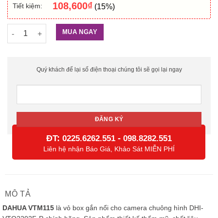
108,600
₫
Tiết kiệm:
(15%)
Box gắn nổi DAHUA VTM115 số lượng
MUA NGAY
Quý khách để lại số điện thoại chúng tôi sẽ gọi lại ngay
ĐT:
-
0225.6262.551
098.8282.551
Liên hệ nhận Báo Giá, Khảo Sát MIỄN PHÍ
MÔ TẢ
DAHUA VTM115
là vỏ box gắn nổi cho camera chuông hình DHI-