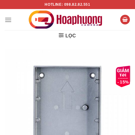
Chuyển
HOTLINE: 098.82.82.551
đến
nội
dung
LỌC
- 15%