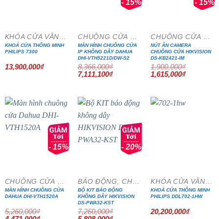
- 15%
- 15%
KHÓA CỬA VÂN TAY
CHUÔNG CỬA MÀN HÌNH
CHUÔNG CỬA MÀN HÌNH
KHOÁ CỬA THÔNG MINH
MÀN HÌNH CHUÔNG CỬA
NÚT ẤN CAMERA
PHILIPS 7300
IP KHÔNG DÂY DAHUA
CHUÔNG CỬA HIKVISION
DHI-VTH5221D/DW-S2
DS-KB2421-IM
13,900,000
₫
8,366,000
₫
1,900,000
₫
Giá
Giá
Giá
Giá
7,111,100
₫
1,615,000
₫
gốc
hiện
gốc
hiện
là:
tại
là:
tại
8,366,000₫.
là:
1,900,000₫.
là:
7,111,100₫.
1,615,000₫
- 15%
- 20%
CHUÔNG CỬA MÀN HÌNH
BÁO ĐỘNG, CHỐNG TRỘM
KHÓA CỬA VÂN TAY
MÀN HÌNH CHUÔNG CỬA
BỘ KIT BÁO ĐỘNG
KHOÁ CỬA THÔNG MINH
DAHUA DHI-VTH1520A
KHÔNG DÂY HIKVISION
PHILIPS DDL702-1HW
DS-PWA32-KST
5,260,000
₫
7,260,000
₫
20,200,000
₫
Giá
Giá
Giá
Giá
4,471,000
₫
5,808,000
₫