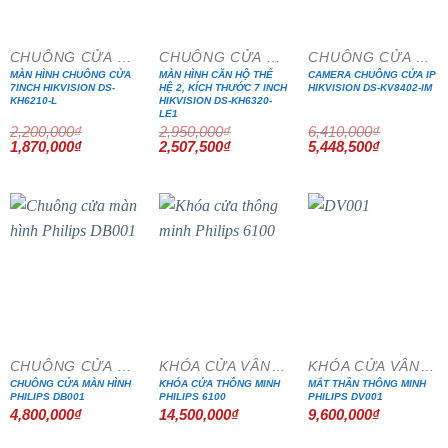
CHUÔNG CỬA MÀN HÌNH
CHUÔNG CỬA MÀN HÌNH
CHUÔNG CỬA MÀN HÌNH
MÀN HÌNH CHUÔNG CỬA
MÀN HÌNH CĂN HỘ THẾ
CAMERA CHUÔNG CỬA IP
7INCH HIKVISION DS-
HỆ 2, KÍCH THƯỚC 7 INCH
HIKVISION DS-KV8402-IM
KH6210-L
HIKVISION DS-KH6320-
LE1
2,200,000
₫
2,950,000
₫
6,410,000
₫
Giá
Giá
Giá
Giá
Giá
Giá
1,870,000
₫
2,507,500
₫
5,448,500
₫
gốc
hiện
gốc
hiện
gốc
hiện
là:
tại
là:
tại
là:
tại
2,200,000₫.
là:
2,950,000₫.
là:
6,410,000₫.
là:
1,870,000₫.
2,507,500₫.
5,448,500₫
CHUÔNG CỬA MÀN HÌNH
KHÓA CỬA VÂN TAY
KHÓA CỬA VÂN TAY
CHUÔNG CỬA MÀN HÌNH
KHÓA CỬA THÔNG MINH
MẮT THẦN THÔNG MINH
PHILIPS DB001
PHILIPS 6100
PHILIPS DV001
4,800,000
₫
14,500,000
₫
9,600,000
₫