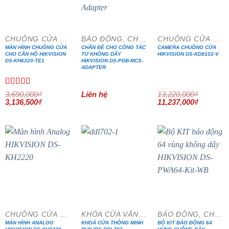
- 15%
- 15%
CHUÔNG CỬA MÀN HÌNH
BÁO ĐỘNG, CHỐNG TRỘM
CHUÔNG CỬA MÀN HÌNH
MÀN HÌNH CHUÔNG CỬA
CHÂN ĐẾ CHO CÔNG TẮC
CAMERA CHUÔNG CỬA
CHO CĂN HỘ HIKVISION
TỪ KHÔNG DÂY
HIKVISION DS-KD8102-V
DS-KH6320-TE1
HIKVISION DS-PDB-MCS-
ADAPTER
Được xếp
3,690,000
₫
Liên hệ
13,220,000
₫
Giá
hạng
5.00
5
Giá
Giá
Giá
3,136,500
₫
11,237,000
₫
gốc
hiện
gốc
hiện
sao
là:
tại
là:
tại
3,690,000₫.
là:
13,220,000₫.
là:
3,136,500₫.
11,237,0
- 15%
- 20%
CHUÔNG CỬA MÀN HÌNH
KHÓA CỬA VÂN TAY
BÁO ĐỘNG, CHỐNG TRỘM
MÀN HÌNH ANALOG
KHOÁ CỬA THÔNG MINH
BỘ KIT BÁO ĐỘNG 64