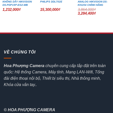
KHÔNG DÂY HIKVISION
PHILIPS DDL702E
ANALOG HIKVISION DS-
DS-PDP15P-EG2-WB
KIS204 CHÍNH HÃNG
1,232,000
₫
15,300,000
₫
3,864,000
₫
Giá
Giá
3,284,400
₫
gốc
hiện
là:
tại
3,864,000₫.
là:
3,284,400₫
VỀ CHÚNG TÔI
Hoa Phượng Camera
chuyên cung cấp lắp đặt trên toàn
quốc: Hệ thống Camera, Máy tính, Mạng LAN-Wifi, Tổng
đài điện thoại nội bộ, Thiết bị siêu thị, Nhà thông minh,
Khóa cửa vân tay..
© HOA PHƯỢNG CAMERA