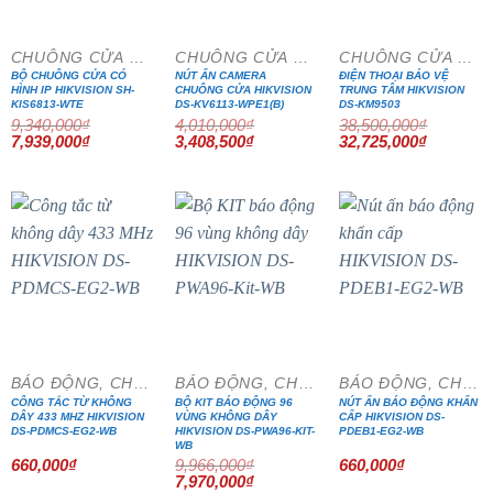
CHUÔNG CỬA MÀN HÌNH
CHUÔNG CỬA MÀN HÌNH
CHUÔNG CỬA MÀN HÌNH
BỘ CHUÔNG CỬA CÓ
NÚT ẤN CAMERA
ĐIỆN THOẠI BẢO VỆ
HÌNH IP HIKVISION SH-
CHUÔNG CỬA HIKVISION
TRUNG TÂM HIKVISION
KIS6813-WTE
DS-KV6113-WPE1(B)
DS-KM9503
9,340,000
₫
4,010,000
₫
38,500,000
₫
Giá
Giá
Giá
Giá
Giá
Giá
7,939,000
₫
3,408,500
₫
32,725,000
₫
gốc
hiện
gốc
hiện
gốc
hiện
là:
tại
là:
tại
là:
tại
9,340,000₫.
là:
4,010,000₫.
là:
38,500,000₫.
là:
7,939,000₫.
3,408,500₫.
32,725,0
- 20%
BÁO ĐỘNG, CHỐNG TRỘM
BÁO ĐỘNG, CHỐNG TRỘM
BÁO ĐỘNG, CHỐNG TRỘM
CÔNG TẮC TỪ KHÔNG
BỘ KIT BÁO ĐỘNG 96
NÚT ẤN BÁO ĐỘNG KHẨN
DÂY 433 MHZ HIKVISION
VÙNG KHÔNG DÂY
CẤP HIKVISION DS-
DS-PDMCS-EG2-WB
HIKVISION DS-PWA96-KIT-
PDEB1-EG2-WB
WB
660,000
₫
9,966,000
₫
660,000
₫
Giá
Giá
7,970,000
₫