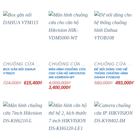
gốc
hiện
là:
tại
9,966,000₫.
là:
7,970,000₫.
- 15%
- 15%
- 15%
CHUÔNG CỬA MÀN HÌNH
CHUÔNG CỬA MÀN HÌNH
CHUÔNG CỬA MÀN HÌNH
BOX GẮN NỔI DAHUA
MÀN HÌNH CHUÔNG CỬA
ĐẾ NỔI DÙNG CHO HỆ
VTM115
CHO CĂN HỘ HIKVISION
THỐNG CHUÔNG HÌNH
HIK-VDM5000-WT
DAHUA VTOB108
Giá
Giá
Giá
G
724,000
₫
615,400
₫
4,000,000
₫
580,000
₫
493,000
₫
gốc
hiện
gốc
h
Giá
Giá
3,400,000
₫
là:
tại
là:
tạ
gốc
hiện
724,000₫.
là:
580,000₫.
là
là:
tại
615,400₫.
4
4,000,000₫.
là:
3,400,000₫.
- 15%
- 15%
- 15%