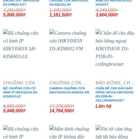
KHÔNG DÂY HIKVISION
CHUÔNG CỬA HIKVISION
ANALOG HIKVISION DS-
DS-PWA32-KST
DS-KB2411-IM
KIS203T
7,260,000
₫
1,390,000
₫
4,240,000
₫
Giá
Giá
Giá
Giá
Giá
Giá
5,808,000
₫
1,181,500
₫
3,604,000
₫
gốc
hiện
gốc
hiện
gốc
hiện
là:
tại
là:
tại
là:
tại
7,260,000₫.
là:
1,390,000₫.
là:
4,240,000₫.
là:
5,808,000₫.
1,181,500₫.
3,604,000₫
- 15%
- 15%
CHUÔNG CỬA MÀN HÌNH
CHUÔNG CỬA MÀN HÌNH
BÁO ĐỘNG, CHỐNG TRỘM
BỘ CHUÔNG CỬA CÓ
CAMERA CHUÔNG CỬA
CHÂN ĐẾ CHO ĐẦU BÁO
HÌNH IP HIKVISION SH-
HIKVISION DS-KD8002-VM
HỒNG NGOẠI HIKVISION
KIS6603-LE
DS-PDB-IN-
CELLINGBRACKET
6,880,000
₫
17,370,000
₫
Liên hệ
Giá
Giá
Giá
Giá
5,848,000
₫
14,764,500
₫
gốc
hiện
gốc
hiện
là:
tại
là:
tại
6,880,000₫.
là:
17,370,000₫.
là:
5,848,000₫.
14,764,500₫.