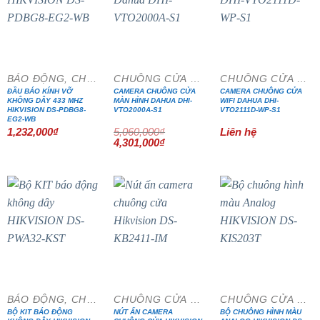
- 15%
BÁO ĐỘNG, CHỐNG TRỘM
CHUÔNG CỬA MÀN HÌNH
CHUÔNG CỬA MÀN HÌNH
ĐẦU BÁO KÍNH VỠ
CAMERA CHUÔNG CỬA
CAMERA CHUÔNG CỬA
KHÔNG DÂY 433 MHZ
MÀN HÌNH DAHUA DHI-
WIFI DAHUA DHI-
HIKVISION DS-PDBG8-
VTO2000A-S1
VTO2111D-WP-S1
EG2-WB
1,232,000
₫
5,060,000
₫
Liên hệ
Giá
Giá
4,301,000
₫
gốc
hiện
là:
tại
5,060,000₫.
là:
4,301,000₫.
- 20%
- 15%
- 15%
BÁO ĐỘNG, CHỐNG TRỘM
CHUÔNG CỬA MÀN HÌNH
CHUÔNG CỬA MÀN HÌNH
BỘ KIT BÁO ĐỘNG
NÚT ẤN CAMERA
BỘ CHUÔNG HÌNH MÀU