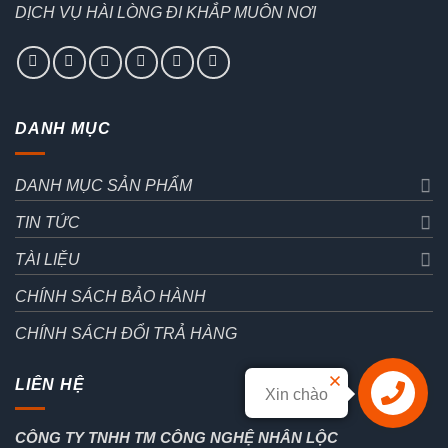
DỊCH VỤ HÀI LÒNG ĐI KHẮP MUÔN NƠI
DANH MỤC
DANH MỤC SẢN PHẨM
TIN TỨC
TÀI LIỆU
CHÍNH SÁCH BẢO HÀNH
CHÍNH SÁCH ĐỔI TRẢ HÀNG
LIÊN HỆ
Xin chào
Liên hệ
CÔNG TY TNHH TM CÔNG NGHỆ NHÂN LỘC