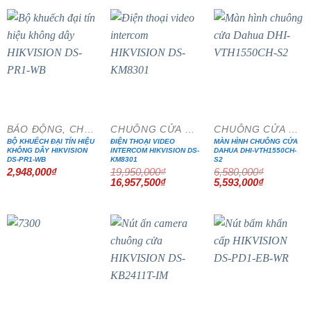
- 15%
- 15%
BÁO ĐỘNG, CHỐNG TRỘM
CHUÔNG CỬA MÀN HÌNH
CHUÔNG CỬA MÀN HÌNH
BỘ KHUẾCH ĐẠI TÍN HIỆU
ĐIỆN THOẠI VIDEO
MÀN HÌNH CHUÔNG CỬA
KHÔNG DÂY HIKVISION
INTERCOM HIKVISION DS-
DAHUA DHI-VTH1550CH-
DS-PR1-WB
KM8301
S2
2,948,000
₫
19,950,000
₫
6,580,000
₫
Giá
Giá
Giá
Giá
16,957,500
₫
5,593,000
₫
gốc
hiện
gốc
hiện
là:
tại
là:
tại
19,950,000₫.
là:
6,580,000₫.
là:
16,957,500₫.
5,593,000₫
- 15%
- 20%