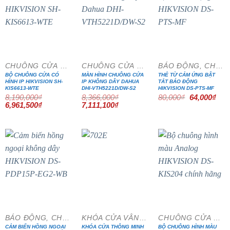
- 15%
- 15%
- 20%
CHUÔNG CỬA MÀN HÌNH
CHUÔNG CỬA MÀN HÌNH
BÁO ĐỘNG, CHỐNG TRỘM
BỘ CHUÔNG CỬA CÓ
MÀN HÌNH CHUÔNG CỬA
THẺ TỪ CẢM ỨNG BẬT
HÌNH IP HIKVISION SH-
IP KHÔNG DÂY DAHUA
TẮT BÁO ĐỘNG
KIS6613-WTE
DHI-VTH5221D/DW-S2
HIKVISION DS-PTS-MF
Giá
Giá
8,190,000
₫
8,366,000
₫
80,000
₫
64,000
₫
gốc
hiện
Giá
Giá
Giá
Giá
6,961,500
₫
7,111,100
₫
là:
tại
gốc
hiện
gốc
hiện
80,000₫.
là:
là:
tại
là:
tại
64,0
8,190,000₫.
là:
8,366,000₫.
là:
6,961,500₫.
7,111,100₫.
- 15%
BÁO ĐỘNG, CHỐNG TRỘM
KHÓA CỬA VÂN TAY
CHUÔNG CỬA MÀN HÌNH
CẢM BIẾN HỒNG NGOẠI
KHÓA CỬA THÔNG MINH
BỘ CHUÔNG HÌNH MÀU