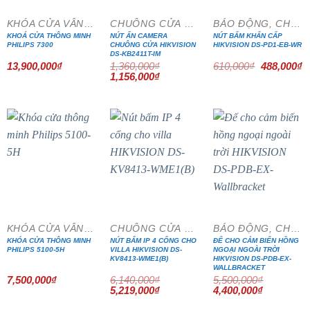
KHÓA CỬA VÂN TAY
CHUÔNG CỬA MÀN HÌNH
BÁO ĐỘNG, CHỐNG TRỘM
KHOÁ CỬA THÔNG MINH
NÚT ẤN CAMERA
NÚT BẤM KHẨN CẤP
PHILIPS 7300
CHUÔNG CỬA HIKVISION
HIKVISION DS-PD1-EB-WR
DS-KB2411T-IM
Giá
G
13,900,000
₫
1,360,000
₫
610,000
₫
488,000
₫
gốc
h
Giá
Giá
1,156,000
₫
là:
tạ
gốc
hiện
610,000₫.
là
là:
tại
4
1,360,000₫.
là:
1,156,000₫.
- 15%
- 20%
KHÓA CỬA VÂN TAY
CHUÔNG CỬA MÀN HÌNH
BÁO ĐỘNG, CHỐNG TRỘM
KHÓA CỬA THÔNG MINH
NÚT BẤM IP 4 CỔNG CHO
ĐẾ CHO CẢM BIẾN HỒNG
PHILIPS 5100-5H
VILLA HIKVISION DS-
NGOẠI NGOÀI TRỜI
KV8413-WME1(B)
HIKVISION DS-PDB-EX-
WALLBRACKET
7,500,000
₫
6,140,000
₫
5,500,000
₫
Giá
Giá
Giá
Giá
5,219,000
₫
4,400,000
₫
gốc
hiện
gốc
hiện
là:
tại
là:
tại