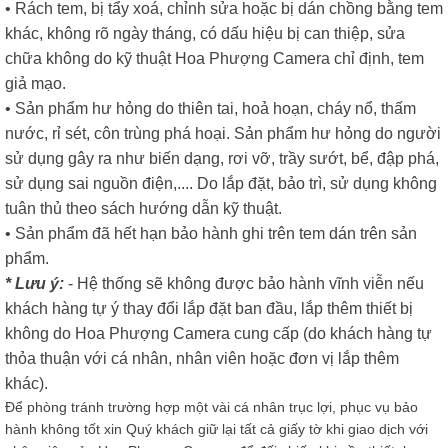
• Rách tem, bị tẩy xoá, chỉnh sửa hoặc bị dán chồng bằng tem
khác, không rõ ngày tháng, có dấu hiệu bị can thiệp, sửa
chữa không do kỹ thuật Hoa Phượng Camera chỉ định, tem
giả mạo.
• Sản phẩm hư hỏng do thiên tai, hoả hoạn, cháy nổ, thấm
nước, rỉ sét, côn trùng phá hoại. Sản phẩm hư hỏng do người
sử dụng gây ra như biến dạng, rơi vỡ, trầy sướt, bể, đập phá,
sử dụng sai nguồn điện,.... Do lắp đặt, bảo trì, sử dụng không
tuân thủ theo sách hướng dẫn kỹ thuật.
• Sản phẩm đã hết hạn bảo hành ghi trên tem dán trên sản
phẩm.
* Lưu ý:
- Hệ thống sẽ không được bảo hành vĩnh viễn nếu
khách hàng tự ý thay đổi lắp đặt ban đầu, lắp thêm thiết bị
không do Hoa Phượng Camera cung cấp (do khách hàng tự
thỏa thuận với cá nhân, nhân viên hoặc đơn vị lắp thêm
khác).
Để phòng tránh trường hợp một vài cá nhân trục lợi, phục vụ bảo
hành không tốt xin Quý khách giữ lại tất cả giấy tờ khi giao dịch với