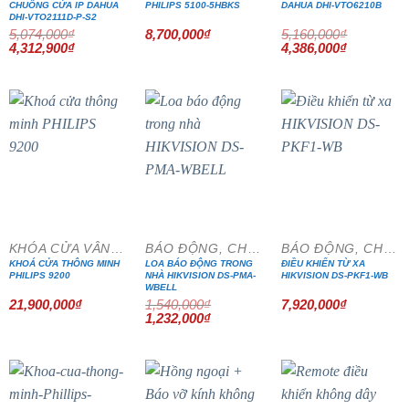
CHUÔNG CỬA IP DAHUA
PHILIPS 5100-5HBKS
DAHUA DHI-VTO6210B
DHI-VTO2111D-P-S2
5,074,000
₫
8,700,000
₫
5,160,000
₫
Giá
Giá
Giá
Giá
4,312,900
₫
4,386,000
₫
gốc
hiện
gốc
hiện
là:
tại
là:
tại
5,074,000₫.
là:
5,160,000₫.
là:
4,312,900₫.
4,386,000₫
- 20%
KHÓA CỬA VÂN TAY
BÁO ĐỘNG, CHỐNG TRỘM
BÁO ĐỘNG, CHỐNG TRỘM
KHOÁ CỬA THÔNG MINH
LOA BÁO ĐỘNG TRONG
ĐIỀU KHIỂN TỪ XA
PHILIPS 9200
NHÀ HIKVISION DS-PMA-
HIKVISION DS-PKF1-WB
WBELL
21,900,000
₫
1,540,000
₫
7,920,000
₫
Giá
Giá
1,232,000
₫
gốc
hiện
là:
tại
1,540,000₫.
là:
1,232,000₫.