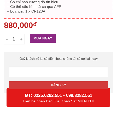
– Có chỉ báo cường độ tín hiệu.
– Có thể cấu hình từ xa qua APP.
– Loại pin: 1 x CR123A
880,000
₫
Công tắc từ kết nối đầu báo có dây HIKVISION DS-PDMC-EG2-
MUA NGAY
Quý khách để lại số điện thoại chúng tôi sẽ gọi lại ngay
ĐT:
-
0225.6262.551
098.8282.551
Liên hệ nhận Báo Giá, Khảo Sát MIỄN PHÍ