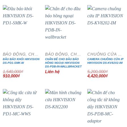
6,140,000₫.
là:
5,500,000₫.
là:
5,219,000₫.
4,400,000₫
- 41%
- 15%
BÁO ĐỘNG, CHỐNG TRỘM
BÁO ĐỘNG, CHỐNG TRỘM
CHUÔNG CỬA MÀN HÌNH
ĐẦU BÁO KHÓI HIKVISION
CHÂN ĐẾ CHO ĐẦU BÁO
CAMERA CHUÔNG CỬA IP
DS-PD1-SMK-W
HỒNG NGOẠI HIKVISION
HIKVISION DS-KV8202-IM
DS-PDB-IN-WALLBRACKET
1,540,000
₫
Liên hệ
5,200,000
₫
Giá
Giá
Giá
Giá
910,000
₫
4,420,000
₫
gốc
hiện
gốc
hiện
là:
tại
là:
tại
1,540,000₫.
là:
5,200,000₫.
là:
910,000₫.
4,420,000₫
- 15%