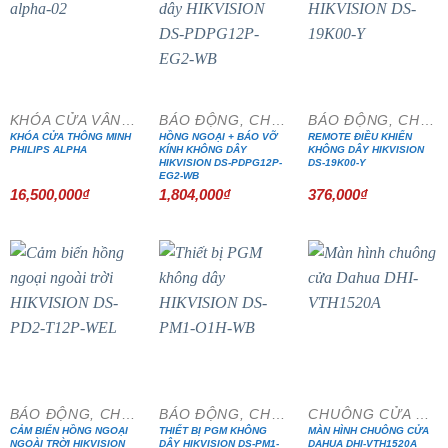
KHÓA CỬA VÂN TAY
BÁO ĐỘNG, CHỐNG TRỘM
BÁO ĐỘNG, CHỐNG TRỘM
KHÓA CỬA THÔNG MINH
HỒNG NGOẠI + BÁO VỠ
REMOTE ĐIỀU KHIỂN
PHILIPS ALPHA
KÍNH KHÔNG DÂY
KHÔNG DÂY HIKVISION
HIKVISION DS-PDPG12P-
DS-19K00-Y
EG2-WB
16,500,000
₫
1,804,000
₫
376,000
₫
- 20%
- 15%
BÁO ĐỘNG, CHỐNG TRỘM
BÁO ĐỘNG, CHỐNG TRỘM
CHUÔNG CỬA MÀN HÌNH
CẢM BIẾN HỒNG NGOẠI
THIẾT BỊ PGM KHÔNG
MÀN HÌNH CHUÔNG CỬA
NGOÀI TRỜI HIKVISION
DÂY HIKVISION DS-PM1-
DAHUA DHI-VTH1520A