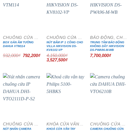
- 15%
- 15%
CHUÔNG CỬA MÀN HÌNH
CHUÔNG CỬA MÀN HÌNH
BÁO ĐỘNG, CHỐNG TRỘM
BOX GẮN ÂM TƯỜNG
NÚT BẤM IP 1 CỔNG CHO
TRUNG TÂM BÁO ĐỘNG
DAHUA VTM114
VILLA HIKVISION DS-
KHÔNG DÂY HIKVISION
KV8102-VP
DS-PWA96-M-WB
Giá
Giá
932,000
₫
792,200
₫
4,150,000
₫
7,700,000
₫
gốc
hiện
Giá
Giá
3,527,500
₫
là:
tại
gốc
hiện
932,000₫.
là:
là:
tại
792,200₫.
4,150,000₫.
là:
3,527,500₫.
- 15%
- 15%
CHUÔNG CỬA MÀN HÌNH
KHÓA CỬA VÂN TAY
CHUÔNG CỬA MÀN HÌNH
NÚT NHẤN CAMERA
KHOÁ CỬA VÂN TAY
CAMERA CHUÔNG CỬA