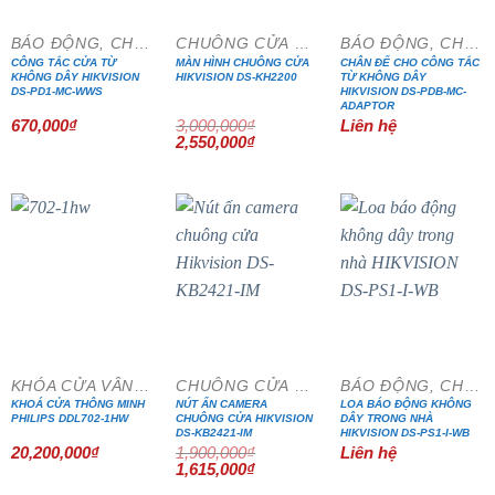
BÁO ĐỘNG, CHỐNG TRỘM
CHUÔNG CỬA MÀN HÌNH
BÁO ĐỘNG, CHỐNG TRỘM
CÔNG TẮC CỬA TỪ
MÀN HÌNH CHUÔNG CỬA
CHÂN ĐẾ CHO CÔNG TẮC
KHÔNG DÂY HIKVISION
HIKVISION DS-KH2200
TỪ KHÔNG DÂY
DS-PD1-MC-WWS
HIKVISION DS-PDB-MC-
ADAPTOR
670,000
₫
3,000,000
₫
Liên hệ
Giá
Giá
2,550,000
₫
gốc
hiện
là:
tại
3,000,000₫.
là:
2,550,000₫.
- 15%
KHÓA CỬA VÂN TAY
CHUÔNG CỬA MÀN HÌNH
BÁO ĐỘNG, CHỐNG TRỘM
KHOÁ CỬA THÔNG MINH
NÚT ẤN CAMERA
LOA BÁO ĐỘNG KHÔNG
PHILIPS DDL702-1HW
CHUÔNG CỬA HIKVISION
DÂY TRONG NHÀ
DS-KB2421-IM
HIKVISION DS-PS1-I-WB
20,200,000
₫
1,900,000
₫
Liên hệ
Giá
Giá
1,615,000
₫
gốc
hiện