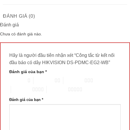
ĐÁNH GIÁ (0)
Đánh giá
Chưa có đánh giá nào.
Hãy là người đầu tiên nhận xét “Công tắc từ kết nối
đầu báo có dây HIKVISION DS-PDMC-EG2-WB”
Đánh giá của bạn
*
1 trên 5 sao
2 trên 5 sao
3 trên 5 sao
4 trên 5 sao
5 trên 5 sao
Đánh giá của bạn
*