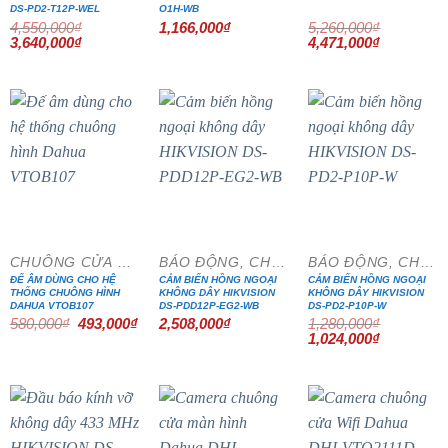
DS-PD2-T12P-WEL
O1H-WB
4,550,000
₫
1,166,000
₫
5,260,000
₫
Giá
Giá
Giá
Giá
3,640,000
₫
4,471,000
₫
gốc
hiện
gốc
hiện
là:
tại
là:
tại
4,550,000₫.
là:
5,260,000₫.
là:
3,640,000₫.
4,471,000₫
- 15%
- 20%
CHUÔNG CỬA MÀN HÌNH
BÁO ĐỘNG, CHỐNG TRỘM
BÁO ĐỘNG, CHỐNG TRỘM
ĐẾ ÂM DÙNG CHO HỆ
CẢM BIẾN HỒNG NGOẠI
CẢM BIẾN HỒNG NGOẠI
THỐNG CHUÔNG HÌNH
KHÔNG DÂY HIKVISION
KHÔNG DÂY HIKVISION
DAHUA VTOB107
DS-PDD12P-EG2-WB
DS-PD2-P10P-W
Giá
Giá
580,000
₫
493,000
₫
2,508,000
₫
1,280,000
₫
gốc
hiện
Giá
Giá
1,024,000
₫
là:
tại
gốc
hiện
580,000₫.
là:
là:
tại
493,000₫.
1,280,000₫.
là:
1,024,000₫