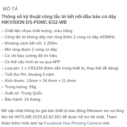
MÔ TẢ
Thông số kỹ thuật công tắc từ kết nối đầu báo có dây
HIKVISION DS-PDMC-EG2-WB
– Chất liệu nhựa chất lượng, màu trắng.
– Công tắc từ không dây mở rộng thêm 2 vùng có dây 433MHz.
– Khoảng cách kết nối: 1.200m.
– Mở rộng được 2 vùng có dây.
– Có chỉ báo cường độ tín hiệu.
– Có thể cấu hình từ xa qua APP.
– Loại pin: 1 x CR123A (Kèm sẵn trong thiết bị, thay thế dễ dàng).
– Tuổi thọ Pin: khoảng 5 năm.
– Kích thước: 13mm × 34.4mm × 11.4mm
– Trọng lượng: 59g
– Xuất xứ: Trung Quốc.
– Bảo hành: 24 tháng.
Để cập nhật thông tin giá bán thiết bị báo động Hikvision xin vui lòng
liên hệ HOTLINE 0225.62.62.551 để được hỗ trợ tốt nhất. Tham
khảo thêm hình ảnh tại
Facebook Hoa Phượng Camera
nhé.