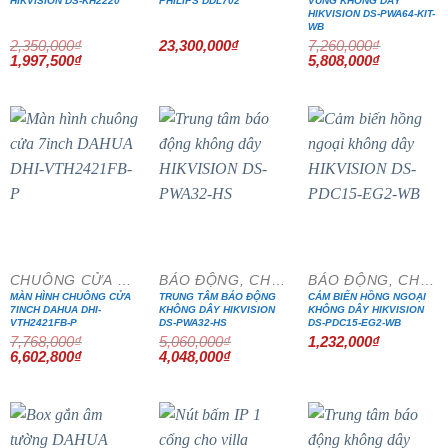
HIKVISION DS-KH2220
PHILIPS DDL702
VÙNG KHÔNG DÂY
HIKVISION DS-PWA64-KIT-
WB
2,350,000
₫
23,300,000
₫
7,260,000
₫
Giá
Giá
Giá
Giá
1,997,500
₫
5,808,000
₫
gốc
hiện
gốc
hiện
là:
tại
là:
tại
2,350,000₫.
là:
7,260,000₫.
là:
1,997,500₫.
5,808,000₫
- 15%
- 20%
CHUÔNG CỬA MÀN HÌNH
BÁO ĐỘNG, CHỐNG TRỘM
BÁO ĐỘNG, CHỐNG TRỘM
MÀN HÌNH CHUÔNG CỬA
TRUNG TÂM BÁO ĐỘNG
CẢM BIẾN HỒNG NGOẠI
7INCH DAHUA DHI-
KHÔNG DÂY HIKVISION
KHÔNG DÂY HIKVISION
VTH2421FB-P
DS-PWA32-HS
DS-PDC15-EG2-WB
7,768,000
₫
5,060,000
₫
1,232,000
₫
Giá
Giá
Giá
Giá
6,602,800
₫
4,048,000
₫
gốc
hiện
gốc
hiện
là:
tại
là:
tại
7,768,000₫.
là:
5,060,000₫.
là:
6,602,800₫.
4,048,000₫.