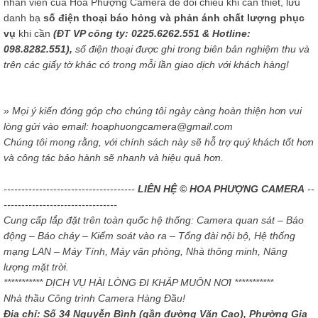
nhân viên của Hoa Phượng Camera để đối chiếu khi cần thiết, lưu
danh bạ
số điện thoại báo hỏng và phản ánh chất lượng phục
vụ
khi cần
(ĐT VP công ty: 0225.6262.551 & Hotline:
098.8282.551),
số điện thoại được ghi trong biên bản nghiệm thu và
trên các giấy tờ khác có trong mỗi lần giao dịch với khách hàng!
» Mọi ý kiến đóng góp cho chúng tôi ngày càng hoàn thiện hơn vui
lòng gửi vào email: hoaphuongcamera@gmail.com
Chúng tôi mong rằng, với chính sách này sẽ hỗ trợ quý khách tốt hơn
và công tác bảo hành sẽ nhanh và hiệu quả hơn.
-------------------------------------
LIÊN HỆ © HOA PHƯỢNG CAMERA
--
--------------------------------
Cung cấp lắp đặt trên toàn quốc hệ thống: Camera quan sát – Báo
động – Báo cháy – Kiểm soát vào ra – Tổng đài nội bộ, Hệ thống
mạng LAN – Máy Tính, Máy văn phòng, Nhà thông minh, Năng
lượng mặt trời.
*********** DỊCH VỤ HÀI LÒNG ĐI KHẮP MUÔN NƠI ***********
Nhà thầu Công trình Camera Hàng Đầu!
Địa chỉ: Số 34 Nguyễn Bình (gần đường Văn Cao), Phường Gia