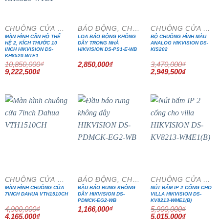
CHUÔNG CỬA MÀN HÌNH
BÁO ĐỘNG, CHỐNG TRỘM
CHUÔNG CỬA MÀN HÌNH
MÀN HÌNH CĂN HỘ THẾ
LOA BÁO ĐỘNG KHÔNG
BỘ CHUÔNG HÌNH MÀU
HỆ 2, KÍCH THƯỚC 10
DÂY TRONG NHÀ
ANALOG HIKVISION DS-
INCH HIKVISION DS-
HIKVISION DS-PS1-E-WB
KIS202
KH8520-WTE1
10,850,000
₫
2,850,000
₫
3,470,000
₫
Giá
Giá
Giá
Giá
9,222,500
₫
2,949,500
₫
gốc
hiện
gốc
hiện
là:
tại
là:
tại
10,850,000₫.
là:
3,470,000₫.
là:
9,222,500₫.
2,949,500₫
- 15%
- 15%
CHUÔNG CỬA MÀN HÌNH
BÁO ĐỘNG, CHỐNG TRỘM
CHUÔNG CỬA MÀN HÌNH
MÀN HÌNH CHUÔNG CỬA
ĐẦU BÁO RUNG KHÔNG
NÚT BẤM IP 2 CỔNG CHO
7INCH DAHUA VTH1510CH
DÂY HIKVISION DS-
VILLA HIKVISION DS-
PDMCK-EG2-WB
KV8213-WME1(B)
4,900,000
₫
1,166,000
₫
5,900,000
₫
Giá
Giá
Giá
Giá
4,165,000
₫
5,015,000
₫