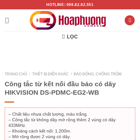
Chuyển
HOTLINE: 098.82.82.551
đến
nội
dung
LỌC
TRANG CHỦ
/
THIẾT BỊ ĐIỆN KHÁC
/
BÁO ĐỘNG, CHỐNG TRỘM
Công tắc từ kết nối đầu báo có dây
HIKVISION DS-PDMC-EG2-WB
– Chất liệu nhựa chất lượng, màu trắng.
– Công tắc từ không dây mở rộng thêm 2 vùng có dây
433MHz.
– Khoảng cách kết nối: 1.200m.
– Mở rộng được 2 vùng có dây.