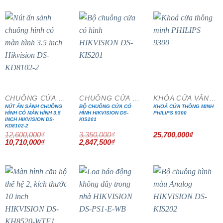
là:
tại
1,900,000₫.
là:
1,615,000₫.
- 15%
- 15%
CHUÔNG CỬA MÀN HÌNH
CHUÔNG CỬA MÀN HÌNH
KHÓA CỬA VÂN TAY
NÚT ẤN SẢNH CHUÔNG
BỘ CHUÔNG CỬA CÓ
KHOÁ CỬA THÔNG MINH
HÌNH CÓ MÀN HÌNH 3.5
HÌNH HIKVISION DS-
PHILIPS 9300
INCH HIKVISION DS-
KIS201
KD8102-2
12,600,000
₫
3,350,000
₫
25,700,000
₫
Giá
Giá
Giá
Giá
10,710,000
₫
2,847,500
₫
gốc
hiện
gốc
hiện
là:
tại
là:
tại
12,600,000₫.
là:
3,350,000₫.
là:
10,710,000₫.
2,847,500₫.
- 15%
- 15%