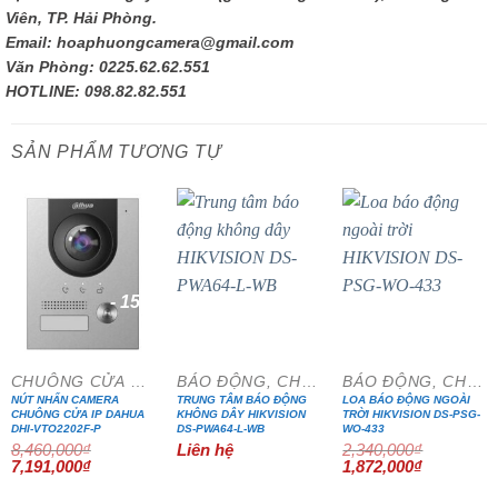
Viên, TP. Hải Phòng.
Email: hoaphuongcamera@gmail.com
Văn Phòng: 0225.62.62.551
HOTLINE: 098.82.82.551
SẢN PHẨM TƯƠNG TỰ
- 15%
- 20%
CHUÔNG CỬA MÀN HÌNH
BÁO ĐỘNG, CHỐNG TRỘM
BÁO ĐỘNG, CHỐNG TRỘM
NÚT NHẤN CAMERA
TRUNG TÂM BÁO ĐỘNG
LOA BÁO ĐỘNG NGOÀI
CHUÔNG CỬA IP DAHUA
KHÔNG DÂY HIKVISION
TRỜI HIKVISION DS-PSG-
DHI-VTO2202F-P
DS-PWA64-L-WB
WO-433
8,460,000
₫
Liên hệ
2,340,000
₫
Giá
Giá
Giá
Giá
7,191,000
₫
1,872,000
₫
gốc
hiện
gốc
hiện
là:
tại
là:
tại