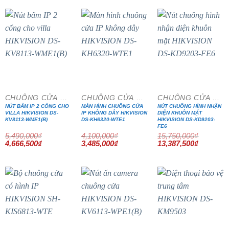
8,460,000₫.
là:
2,340,000₫.
là:
7,191,000₫.
1,872,000₫
- 15%
- 15%
- 15%
CHUÔNG CỬA MÀN HÌNH
CHUÔNG CỬA MÀN HÌNH
CHUÔNG CỬA MÀN HÌNH
NÚT BẤM IP 2 CỔNG CHO
MÀN HÌNH CHUÔNG CỬA
NÚT CHUÔNG HÌNH NHẬN
VILLA HIKVISION DS-
IP KHÔNG DÂY HIKVISION
DIỆN KHUÔN MẶT
KV8113-WME1(B)
DS-KH6320-WTE1
HIKVISION DS-KD9203-
FE6
5,490,000
₫
4,100,000
₫
15,750,000
₫
Giá
Giá
Giá
Giá
Giá
Giá
4,666,500
₫
3,485,000
₫
13,387,500
₫
gốc
hiện
gốc
hiện
gốc
hiện
là:
tại
là:
tại
là:
tại
5,490,000₫.
là:
4,100,000₫.
là:
15,750,000₫.
là:
4,666,500₫.
3,485,000₫.
13,387,5
- 15%
- 15%
- 15%