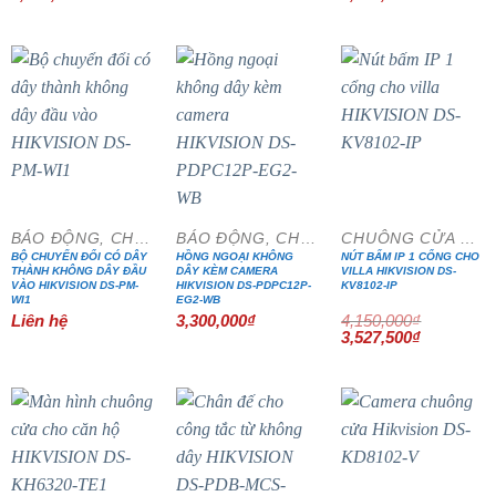
gốc
hiện
gốc
hiện
là:
tại
là:
tại
4,900,000₫.
là:
5,900,000₫.
là:
4,165,000₫.
5,015,000₫
- 15%
BÁO ĐỘNG, CHỐNG TRỘM
BÁO ĐỘNG, CHỐNG TRỘM
CHUÔNG CỬA MÀN HÌNH
BỘ CHUYỂN ĐỔI CÓ DÂY
HỒNG NGOẠI KHÔNG
NÚT BẤM IP 1 CỔNG CHO
THÀNH KHÔNG DÂY ĐẦU
DÂY KÈM CAMERA
VILLA HIKVISION DS-
VÀO HIKVISION DS-PM-
HIKVISION DS-PDPC12P-
KV8102-IP
WI1
EG2-WB
Liên hệ
3,300,000
₫
4,150,000
₫
Giá
Giá
3,527,500
₫
gốc
hiện
là:
tại
4,150,000₫.
là:
3,527,500₫