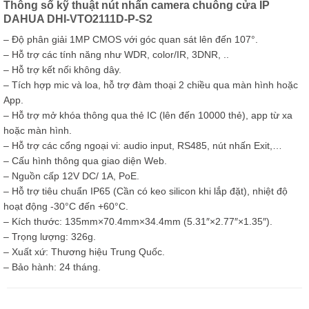
Thông số kỹ thuật nút nhấn camera chuông cửa IP
DAHUA DHI-VTO2111D-P-S2
– Độ phân giải 1MP CMOS với góc quan sát lên đến 107°.
– Hỗ trợ các tính năng như WDR, color/IR, 3DNR, ..
– Hỗ trợ kết nối không dây.
– Tích hợp mic và loa, hỗ trợ đàm thoại 2 chiều qua màn hình hoặc
App.
– Hỗ trợ mở khóa thông qua thẻ IC (lên đến 10000 thẻ), app từ xa
hoặc màn hình.
– Hỗ trợ các cổng ngoại vi: audio input, RS485, nút nhấn Exit,…
– Cấu hình thông qua giao diện Web.
– Nguồn cấp 12V DC/ 1A, PoE.
– Hỗ trợ tiêu chuẩn IP65 (Cần có keo silicon khi lắp đặt), nhiệt độ
hoạt động -30°C đến +60°C.
– Kích thước: 135mm×70.4mm×34.4mm (5.31″×2.77″×1.35″).
– Trọng lượng: 326g.
– Xuất xứ: Thương hiệu Trung Quốc.
– Bảo hành: 24 tháng.