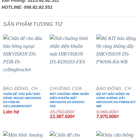
Văn Phòng: 0225.62.62.551
HOTLINE: 098.82.82.551
SẢN PHẨM TƯƠNG TỰ
- 15%
- 20%
BÁO ĐỘNG, CHỐNG TRỘM
CHUÔNG CỬA MÀN HÌNH
BÁO ĐỘNG, CHỐNG TRỘM
CHÂN ĐẾ CHO ĐẦU BÁO
NÚT CHUÔNG HÌNH NHẬN
BỘ KIT BÁO ĐỘNG 96
HỒNG NGOẠI HIKVISION
DIỆN KHUÔN MẶT
VÙNG KHÔNG DÂY
DS-PDB-IN-
HIKVISION DS-KD9203-
HIKVISION DS-PWA96-KIT-
CELLINGBRACKET
FE6
WB
Liên hệ
15,750,000
₫
9,966,000
₫
Giá
Giá
Giá
Giá
13,387,500
₫
7,970,000
₫
gốc
hiện
gốc
hiện
là:
tại
là:
tại
15,750,000₫.
là:
9,966,000₫.
là:
13,387,500₫.
7,970,000₫