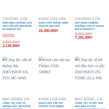
- 15%
- 15%
CHUÔNG CỬA MÀN HÌNH
KHÓA CỬA VÂN TAY
CHUÔNG CỬA MÀN HÌNH
MÀN HÌNH CHUÔNG CỬA
KHÓA CỬA THÔNG MINH
NÚT NHẤN CAMERA
CHO CĂN HỘ HIKVISION
PHILIPS DDL702E
CHUÔNG CỬA IP DAHUA
DS-KH6320-TE1
DHI-VTO2202F-P
15,300,000
₫
8,460,000
₫
Giá
Giá
7,191,000
₫
gốc
hiện
Được xếp
3,690,000
₫
là:
tại
Giá
hạng
5.00
5
Giá
3,136,500
₫
8,460,000₫.
là:
gốc
hiện
sao
7,191,000₫
là:
tại
3,690,000₫.
là:
3,136,500₫.
BÁO ĐỘNG, CHỐNG TRỘM
KHÓA CỬA VÂN TAY
BÁO ĐỘNG, CHỐNG TRỘM
CÔNG TẮC CỬA TỪ
KHOÁ CỬA VÂN TAY
CÔNG TẮC TỪ KẾT NỐI
KHÔNG DÂY HIKVISION
PHILIPS 5100-5HBKS
ĐẦU BÁO CÓ DÂY