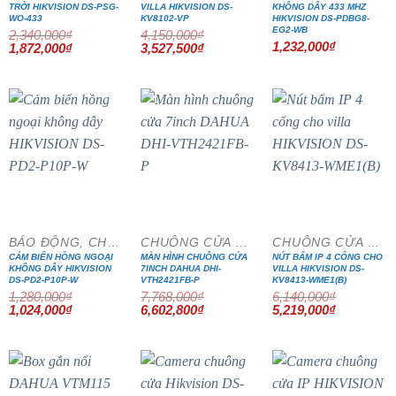
TRỜI HIKVISION DS-PSG-
VILLA HIKVISION DS-
KHÔNG DÂY 433 MHZ
WO-433
KV8102-VP
HIKVISION DS-PDBG8-
EG2-WB
2,340,000
₫
4,150,000
₫
1,232,000
₫
Giá
Giá
Giá
Giá
1,872,000
₫
3,527,500
₫
gốc
hiện
gốc
hiện
là:
tại
là:
tại
2,340,000₫.
là:
4,150,000₫.
là:
1,872,000₫.
3,527,500₫.
- 20%
- 15%
- 15%
BÁO ĐỘNG, CHỐNG TRỘM
CHUÔNG CỬA MÀN HÌNH
CHUÔNG CỬA MÀN HÌNH
CẢM BIẾN HỒNG NGOẠI
MÀN HÌNH CHUÔNG CỬA
NÚT BẤM IP 4 CỔNG CHO
KHÔNG DÂY HIKVISION
7INCH DAHUA DHI-
VILLA HIKVISION DS-
DS-PD2-P10P-W
VTH2421FB-P
KV8413-WME1(B)
1,280,000
₫
7,768,000
₫
6,140,000
₫
Giá
Giá
Giá
Giá
Giá
Giá
1,024,000
₫
6,602,800
₫
5,219,000
₫
gốc
hiện
gốc
hiện
gốc
hiện
là:
tại
là:
tại
là:
tại
1,280,000₫.
là:
7,768,000₫.
là:
6,140,000₫.
là:
1,024,000₫.
6,602,800₫.
5,219,000₫