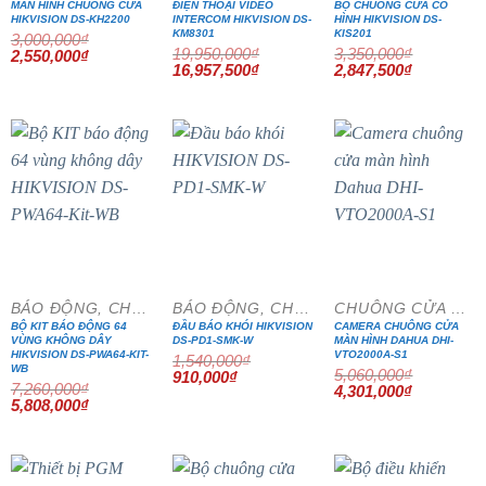
MÀN HÌNH CHUÔNG CỬA
ĐIỆN THOẠI VIDEO
BỘ CHUÔNG CỬA CÓ
HIKVISION DS-KH2200
INTERCOM HIKVISION DS-
HÌNH HIKVISION DS-
KM8301
KIS201
3,000,000
₫
19,950,000
₫
3,350,000
₫
Giá
Giá
2,550,000
₫
gốc
hiện
Giá
Giá
Giá
Giá
16,957,500
₫
2,847,500
₫
là:
tại
gốc
hiện
gốc
hiện
3,000,000₫.
là:
là:
tại
là:
tại
2,550,000₫.
19,950,000₫.
là:
3,350,000₫.
là:
16,957,500₫.
2,847,500₫
- 20%
- 41%
- 15%
BÁO ĐỘNG, CHỐNG TRỘM
BÁO ĐỘNG, CHỐNG TRỘM
CHUÔNG CỬA MÀN HÌNH
BỘ KIT BÁO ĐỘNG 64
ĐẦU BÁO KHÓI HIKVISION
CAMERA CHUÔNG CỬA
VÙNG KHÔNG DÂY
DS-PD1-SMK-W
MÀN HÌNH DAHUA DHI-
HIKVISION DS-PWA64-KIT-
VTO2000A-S1
1,540,000
₫
WB
5,060,000
₫
Giá
Giá
910,000
₫
7,260,000
₫
gốc
hiện
Giá
Giá
4,301,000
₫
Giá
Giá
là:
tại
gốc
hiện
5,808,000
₫
gốc
hiện
1,540,000₫.
là:
là:
tại
là:
tại
910,000₫.
5,060,000₫.
là:
7,260,000₫.
là:
4,301,000₫
5,808,000₫.