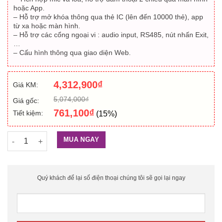
hoặc App.
– Hỗ trợ mở khóa thông qua thẻ IC (lên đến 10000 thẻ), app
từ xa hoặc màn hình.
– Hỗ trợ các cổng ngoại vi : audio input, RS485, nút nhấn Exit,
…
– Cấu hình thông qua giao diện Web.
4,312,900
₫
Giá KM:
5,074,000
₫
Giá gốc:
761,100
₫
Tiết kiệm:
(15%)
Nút nhấn camera chuông cửa IP DAHUA DHI-VTO2111D-P-S2 số
MUA NGAY
Quý khách để lại số điện thoại chúng tôi sẽ gọi lại ngay