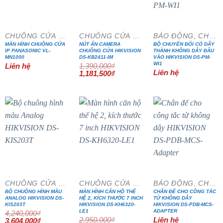
- 15%
CHUÔNG CỬA MÀN HÌNH
CHUÔNG CỬA MÀN HÌNH
BÁO ĐỘNG, CHỐNG TRỘM
MÀN HÌNH CHUÔNG CỬA
NÚT ẤN CAMERA
BỘ CHUYỂN ĐỔI CÓ DÂY
IP PANASONIC VL-
CHUÔNG CỬA HIKVISION
THÀNH KHÔNG DÂY ĐẦU
MN1000
DS-KB2411-IM
VÀO HIKVISION DS-PM-
WI1
Liên hệ
1,390,000
₫
Liên hệ
Giá
Giá
1,181,500
₫
gốc
hiện
là:
tại
1,390,000₫.
là:
1,181,500₫.
- 15%
- 15%
CHUÔNG CỬA MÀN HÌNH
CHUÔNG CỬA MÀN HÌNH
BÁO ĐỘNG, CHỐNG TRỘM
BỘ CHUÔNG HÌNH MÀU
MÀN HÌNH CĂN HỘ THẾ
CHÂN ĐẾ CHO CÔNG TẮC
ANALOG HIKVISION DS-
HỆ 2, KÍCH THƯỚC 7 INCH
TỪ KHÔNG DÂY
KIS203T
HIKVISION DS-KH6320-
HIKVISION DS-PDB-MCS-
LE1
ADAPTER
4,240,000
₫
2,950,000
₫
Liên hệ
Giá
Giá
3,604,000
₫