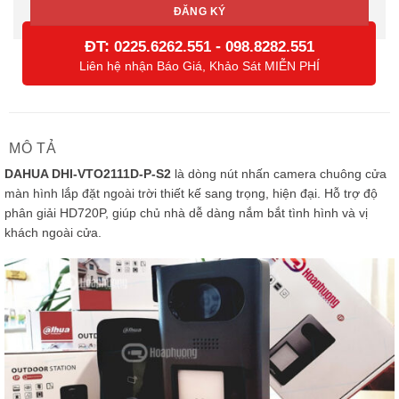
ĐT:
-
0225.6262.551
098.8282.551
Liên hệ nhận Báo Giá, Khảo Sát MIỄN PHÍ
MÔ TẢ
DAHUA DHI-VTO2111D-P-S2
là dòng nút nhấn camera chuông cửa
màn hình lắp đặt ngoài trời thiết kế sang trọng, hiện đại. Hỗ trợ độ
phân giải HD720P, giúp chủ nhà dễ dàng nắm bắt tình hình và vị
khách ngoài cửa.