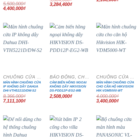
5,500,000
₫
Giá
Giá
3,284,400
₫
Giá
Giá
gốc
hiện
4,400,000
₫
gốc
hiện
là:
tại
là:
tại
3,864,000₫.
là:
5,500,000₫.
là:
3,284,400₫.
4,400,000₫.
- 15%
- 15%
CHUÔNG CỬA MÀN HÌNH
BÁO ĐỘNG, CHỐNG TRỘM
CHUÔNG CỬA MÀN HÌNH
MÀN HÌNH CHUÔNG CỬA
CẢM BIẾN HỒNG NGOẠI
MÀN HÌNH CHUÔNG CỬA
IP KHÔNG DÂY DAHUA
KHÔNG DÂY HIKVISION
CHO CĂN HỘ HIKVISION
DHI-VTH5221D/DW-S2
DS-PDD12P-EG2-WB
HIK-VDM5000-WT
8,366,000
₫
2,508,000
₫
4,000,000
₫
Giá
Giá
Giá
Giá
7,111,100
₫
3,400,000
₫
gốc
hiện
gốc
hiện
là:
tại
là:
tại
8,366,000₫.
là:
4,000,000₫.
là:
7,111,100₫.
3,400,000₫