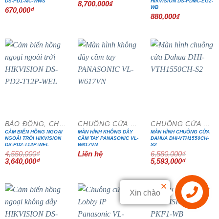
DS-PD1-MC-WWS
HIKVISION DS-PDMC-EG2-
8,700,000
₫
WB
670,000
₫
880,000
₫
- 20%
- 15%
BÁO ĐỘNG, CHỐNG TRỘM
CHUÔNG CỬA MÀN HÌNH
CHUÔNG CỬA MÀN HÌNH
CẢM BIẾN HỒNG NGOẠI
MÀN HÌNH KHÔNG DÂY
MÀN HÌNH CHUÔNG CỬA
NGOÀI TRỜI HIKVISION
CẦM TAY PANASONIC VL-
DAHUA DHI-VTH1550CH-
DS-PD2-T12P-WEL
W617VN
S2
4,550,000
₫
Liên hệ
6,580,000
₫
Giá
Giá
Giá
Giá
3,640,000
₫
5,593,000
₫
gốc
hiện
gốc
hiện
là:
tại
là:
tại
4,550,000₫.
là:
6,580,000₫.
là:
3,640,000₫.
5,593,000₫
Xin chào
Liên hệ