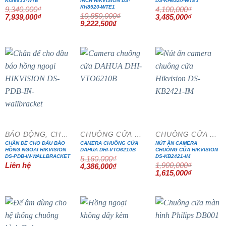
KIS6813-WTE
INCH HIKVISION DS-
DS-KH6320-WTE1
KH8520-WTE1
9,340,000
₫
4,100,000
₫
10,850,000
₫
Giá
Giá
Giá
Giá
7,939,000
₫
3,485,000
₫
gốc
hiện
Giá
Giá
gốc
hiện
9,222,500
₫
là:
tại
gốc
hiện
là:
tại
9,340,000₫.
là:
là:
tại
4,100,000₫.
là:
7,939,000₫.
10,850,000₫.
là:
3,485,000₫
9,222,500₫.
- 15%
- 15%
BÁO ĐỘNG, CHỐNG TRỘM
CHUÔNG CỬA MÀN HÌNH
CHUÔNG CỬA MÀN HÌNH
CHÂN ĐẾ CHO ĐẦU BÁO
CAMERA CHUÔNG CỬA
NÚT ẤN CAMERA
HỒNG NGOẠI HIKVISION
DAHUA DHI-VTO6210B
CHUÔNG CỬA HIKVISION
DS-PDB-IN-WALLBRACKET
DS-KB2421-IM
5,160,000
₫
Liên hệ
1,900,000
₫
Giá
Giá
4,386,000
₫
gốc
hiện
Giá
Giá
1,615,000
₫
là:
tại
gốc
hiện
5,160,000₫.
là:
là:
tại
4,386,000₫.
1,900,000₫.
là:
1,615,000₫