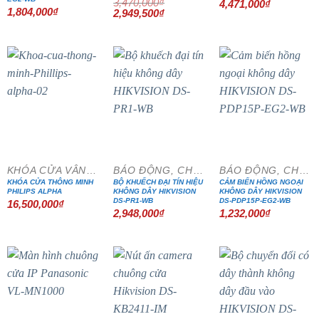
3,470,000
₫
Giá
Giá
4,471,000
₫
1,804,000
₫
Giá
Giá
gốc
hiện
2,949,500
₫
gốc
hiện
là:
tại
là:
tại
5,260,000₫.
là:
3,470,000₫.
là:
4,471,000₫
2,949,500₫.
KHÓA CỬA VÂN TAY
BÁO ĐỘNG, CHỐNG TRỘM
BÁO ĐỘNG, CHỐNG TRỘM
KHÓA CỬA THÔNG MINH
BỘ KHUẾCH ĐẠI TÍN HIỆU
CẢM BIẾN HỒNG NGOẠI
PHILIPS ALPHA
KHÔNG DÂY HIKVISION
KHÔNG DÂY HIKVISION
DS-PR1-WB
DS-PDP15P-EG2-WB
16,500,000
₫
2,948,000
₫
1,232,000
₫