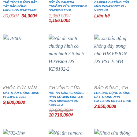
THẺ TỪ CẢM ỨNG BẬT
NÚT ẤN CAMERA
CAMERA CHUÔNG CỬA
TẮT BÁO ĐỘNG
CHUÔNG CỬA HIKVISION
MÀU PANASONIC VL-
HIKVISION DS-PTS-MF
DS-KB2411T-IM
V522LVN
Giá
Giá
80,000
₫
64,000
₫
1,360,000
₫
Liên hệ
gốc
hiện
Giá
Giá
1,156,000
₫
là:
tại
gốc
hiện
80,000₫.
là:
là:
tại
64,000₫.
1,360,000₫.
là:
1,156,000₫.
- 15%
KHÓA CỬA VÂN TAY
CHUÔNG CỬA MÀN HÌNH
BÁO ĐỘNG, CHỐNG TRỘM
MẮT THẦN THÔNG MINH
NÚT ẤN SẢNH CHUÔNG
LOA BÁO ĐỘNG KHÔNG
PHILIPS DV001
HÌNH CÓ MÀN HÌNH 3.5
DÂY TRONG NHÀ
INCH HIKVISION DS-
HIKVISION DS-PS1-E-WB
9,600,000
₫
KD8102-2
2,850,000
₫
12,600,000
₫
Giá
Giá
10,710,000
₫
gốc
hiện
là:
tại
12,600,000₫.
là:
10,710,000₫.