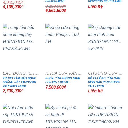
KIS6613-WTE
HIKVISION DS-PS1-I-WB
4,900,000
₫
8,190,000
₫
Liên hệ
Giá
Giá
4,165,000
₫
gốc
hiện
Giá
Giá
6,961,500
₫
là:
tại
gốc
hiện
4,900,000₫.
là:
là:
tại
4,165,000₫.
8,190,000₫.
là:
6,961,500₫.
BÁO ĐỘNG, CHỐNG TRỘM
KHÓA CỬA VÂN TAY
CHUÔNG CỬA MÀN HÌNH
TRUNG TÂM BÁO ĐỘNG
KHÓA CỬA THÔNG MINH
BỘ CHUÔNG CỬA MÀN
KHÔNG DÂY HIKVISION
PHILIPS 5100-5H
HÌNH MÀU PANASONIC
DS-PWA96-M-WB
VL-SV30VN
7,500,000
₫
7,700,000
₫
Liên hệ