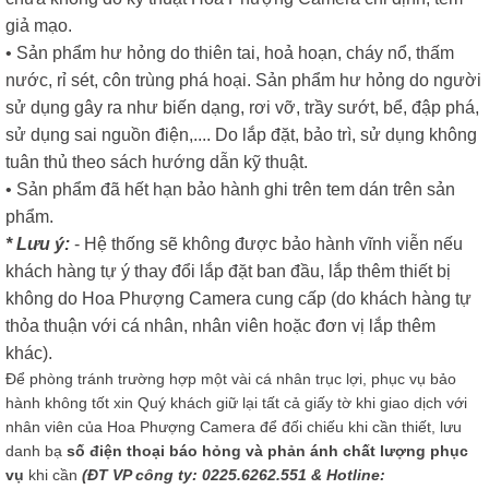
giả mạo.
• Sản phẩm hư hỏng do thiên tai, hoả hoạn, cháy nổ, thấm
nước, rỉ sét, côn trùng phá hoại. Sản phẩm hư hỏng do người
sử dụng gây ra như biến dạng, rơi vỡ, trầy sướt, bể, đập phá,
sử dụng sai nguồn điện,.... Do lắp đặt, bảo trì, sử dụng không
tuân thủ theo sách hướng dẫn kỹ thuật.
• Sản phẩm đã hết hạn bảo hành ghi trên tem dán trên sản
phẩm.
* Lưu ý:
- Hệ thống sẽ không được bảo hành vĩnh viễn nếu
khách hàng tự ý thay đổi lắp đặt ban đầu, lắp thêm thiết bị
không do Hoa Phượng Camera cung cấp (do khách hàng tự
thỏa thuận với cá nhân, nhân viên hoặc đơn vị lắp thêm
khác).
Để phòng tránh trường hợp một vài cá nhân trục lợi, phục vụ bảo
hành không tốt xin Quý khách giữ lại tất cả giấy tờ khi giao dịch với
nhân viên của Hoa Phượng Camera để đối chiếu khi cần thiết, lưu
danh bạ
số điện thoại báo hỏng và phản ánh chất lượng phục
vụ
khi cần
(ĐT VP công ty: 0225.6262.551 & Hotline: