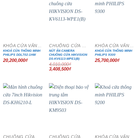
- 15%
KHÓA CỬA VÂN TAY
CHUÔNG CỬA MÀN HÌNH
KHÓA CỬA VÂN TAY
KHOÁ CỬA THÔNG MINH
NÚT ẤN CAMERA
KHOÁ CỬA THÔNG MINH
PHILIPS DDL702-1HW
CHUÔNG CỬA HIKVISION
PHILIPS 9300
DS-KV6113-WPE1(B)
20,200,000
₫
25,700,000
₫
4,010,000
₫
Giá
Giá
3,408,500
₫
gốc
hiện
là:
tại
4,010,000₫.
là:
3,408,500₫.
- 15%
- 15%
CHUÔNG CỬA MÀN HÌNH
CHUÔNG CỬA MÀN HÌNH
KHÓA CỬA VÂN TAY