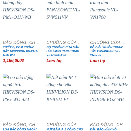
BÁO ĐỘNG, CHỐNG TRỘM
CHUÔNG CỬA MÀN HÌNH
CHUÔNG CỬA MÀN HÌNH
THIẾT BỊ PGM KHÔNG
BỘ CHUÔNG CỬA MÀN
BỘ ĐIỀU KHIỂN TRUNG
DÂY HIKVISION DS-PM1-
HÌNH MÀU PANASONIC
TÂM PANASONIC VL-
O1H-WB
VL-SVN511VN
VN1700
1,166,000
₫
Liên hệ
Liên hệ
- 20%
- 15%
BÁO ĐỘNG, CHỐNG TRỘM
CHUÔNG CỬA MÀN HÌNH
BÁO ĐỘNG, CHỐNG TRỘM
LOA BÁO ĐỘNG NGOÀI
NÚT BẤM IP 1 CỔNG CHO
ĐẦU BÁO KÍNH VỠ