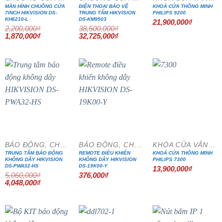
MÀN HÌNH CHUÔNG CỬA
ĐIỆN THOẠI BẢO VỆ
KHOÁ CỬA THÔNG MINH
7INCH HIKVISION DS-
TRUNG TÂM HIKVISION
PHILIPS 9200
KH6210-L
DS-KM9503
21,900,000
₫
2,200,000
₫
38,500,000
₫
Giá
Giá
Giá
Giá
1,870,000
₫
32,725,000
₫
gốc
hiện
gốc
hiện
là:
tại
là:
tại
2,200,000₫.
là:
38,500,000₫.
là:
1,870,000₫.
32,725,000₫.
- 20%
BÁO ĐỘNG, CHỐNG TRỘM
BÁO ĐỘNG, CHỐNG TRỘM
KHÓA CỬA VÂN TAY
TRUNG TÂM BÁO ĐỘNG
REMOTE ĐIỀU KHIỂN
KHOÁ CỬA THÔNG MINH
KHÔNG DÂY HIKVISION
KHÔNG DÂY HIKVISION
PHILIPS 7300
DS-PWA32-HS
DS-19K00-Y
13,900,000
₫
5,060,000
₫
376,000
₫
Giá
Giá
4,048,000
₫
gốc
hiện
là:
tại
5,060,000₫.
là:
4,048,000₫.