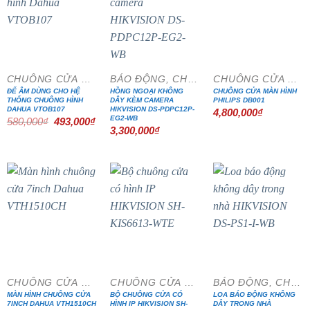
- 15%
CHUÔNG CỬA MÀN HÌNH
BÁO ĐỘNG, CHỐNG TRỘM
CHUÔNG CỬA MÀN HÌNH
ĐẾ ÂM DÙNG CHO HỆ
HỒNG NGOẠI KHÔNG
CHUÔNG CỬA MÀN HÌNH
THỐNG CHUÔNG HÌNH
DÂY KÈM CAMERA
PHILIPS DB001
DAHUA VTOB107
HIKVISION DS-PDPC12P-
4,800,000
₫
EG2-WB
Giá
Giá
580,000
₫
493,000
₫
gốc
hiện
3,300,000
₫
là:
tại
580,000₫.
là:
493,000₫.
- 15%
- 15%
CHUÔNG CỬA MÀN HÌNH
CHUÔNG CỬA MÀN HÌNH
BÁO ĐỘNG, CHỐNG TRỘM
MÀN HÌNH CHUÔNG CỬA
BỘ CHUÔNG CỬA CÓ
LOA BÁO ĐỘNG KHÔNG
7INCH DAHUA VTH1510CH
HÌNH IP HIKVISION SH-
DÂY TRONG NHÀ