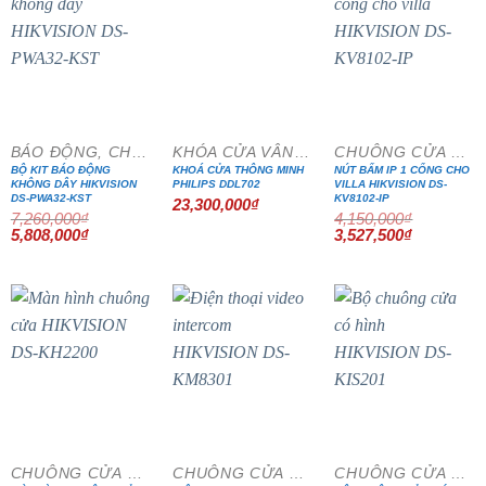
- 20%
- 15%
BÁO ĐỘNG, CHỐNG TRỘM
KHÓA CỬA VÂN TAY
CHUÔNG CỬA MÀN HÌNH
BỘ KIT BÁO ĐỘNG
KHOÁ CỬA THÔNG MINH
NÚT BẤM IP 1 CỔNG CHO
KHÔNG DÂY HIKVISION
PHILIPS DDL702
VILLA HIKVISION DS-
DS-PWA32-KST
KV8102-IP
23,300,000
₫
7,260,000
₫
4,150,000
₫
Giá
Giá
Giá
Giá
5,808,000
₫
3,527,500
₫
gốc
hiện
gốc
hiện
là:
tại
là:
tại
7,260,000₫.
là:
4,150,000₫.
là:
5,808,000₫.
3,527,500₫
- 15%
- 15%
- 15%
CHUÔNG CỬA MÀN HÌNH
CHUÔNG CỬA MÀN HÌNH
CHUÔNG CỬA MÀN HÌNH