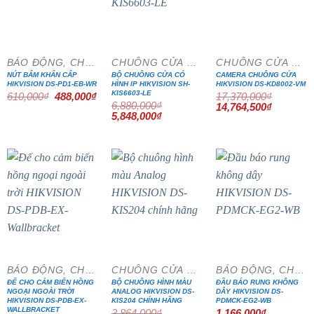
- 20%
- 15%
- 15%
BÁO ĐỘNG, CHỐNG TRỘM
CHUÔNG CỬA MÀN HÌNH
CHUÔNG CỬA MÀN HÌNH
NÚT BẤM KHẨN CẤP
BỘ CHUÔNG CỬA CÓ
CAMERA CHUÔNG CỬA
HIKVISION DS-PD1-EB-WR
HÌNH IP HIKVISION SH-
HIKVISION DS-KD8002-VM
KIS6603-LE
Giá
Giá
610,000
₫
488,000
₫
17,370,000
₫
gốc
hiện
6,880,000
₫
Giá
Giá
14,764,500
₫
là:
tại
Giá
Giá
gốc
hiện
5,848,000
₫
610,000₫.
là:
gốc
hiện
là:
tại
488,000₫.
là:
tại
17,370,000₫.
là:
6,880,000₫.
là:
14,764,5
5,848,000₫.
- 20%
- 15%
BÁO ĐỘNG, CHỐNG TRỘM
CHUÔNG CỬA MÀN HÌNH
BÁO ĐỘNG, CHỐNG TRỘM
ĐẾ CHO CẢM BIẾN HỒNG
BỘ CHUÔNG HÌNH MÀU
ĐẦU BÁO RUNG KHÔNG
NGOẠI NGOÀI TRỜI
ANALOG HIKVISION DS-
DÂY HIKVISION DS-
HIKVISION DS-PDB-EX-
KIS204 CHÍNH HÃNG
PDMCK-EG2-WB
WALLBRACKET
3,864,000
₫
1,166,000
₫