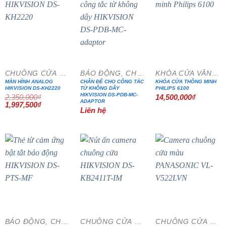
- 15%
CHUÔNG CỬA MÀN HÌNH
BÁO ĐỘNG, CHỐNG TRỘM
KHÓA CỬA VÂN TAY
MÀN HÌNH ANALOG
CHÂN ĐẾ CHO CÔNG TẮC
KHÓA CỬA THÔNG MINH
HIKVISION DS-KH2220
TỪ KHÔNG DÂY
PHILIPS 6100
HIKVISION DS-PDB-MC-
2,350,000
₫
14,500,000
₫
ADAPTOR
Giá
Giá
1,997,500
₫
Liên hệ
gốc
hiện
là:
tại
2,350,000₫.
là:
1,997,500₫.
- 20%
- 15%
BÁO ĐỘNG, CHỐNG TRỘM
CHUÔNG CỬA MÀN HÌNH
CHUÔNG CỬA MÀN HÌNH