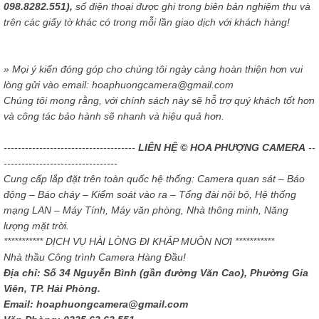
098.8282.551),
số điện thoại được ghi trong biên bản nghiệm thu và
trên các giấy tờ khác có trong mỗi lần giao dịch với khách hàng!
» Mọi ý kiến đóng góp cho chúng tôi ngày càng hoàn thiện hơn vui
lòng gửi vào email: hoaphuongcamera@gmail.com
Chúng tôi mong rằng, với chính sách này sẽ hỗ trợ quý khách tốt hơn
và công tác bảo hành sẽ nhanh và hiệu quả hơn.
-------------------------------------
LIÊN HỆ © HOA PHƯỢNG CAMERA
--
--------------------------------
Cung cấp lắp đặt trên toàn quốc hệ thống: Camera quan sát – Báo
động – Báo cháy – Kiểm soát vào ra – Tổng đài nội bộ, Hệ thống
mạng LAN – Máy Tính, Máy văn phòng, Nhà thông minh, Năng
lượng mặt trời.
*********** DỊCH VỤ HÀI LÒNG ĐI KHẮP MUÔN NƠI ***********
Nhà thầu Công trình Camera Hàng Đầu!
Địa chỉ: Số 34 Nguyễn Bình (gần đường Văn Cao), Phường Gia
Viên, TP. Hải Phòng.
Email: hoaphuongcamera@gmail.com