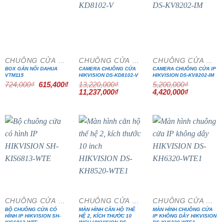
- 15%
- 15%
- 15%
CHUÔNG CỬA MÀN HÌNH
CHUÔNG CỬA MÀN HÌNH
CHUÔNG CỬA MÀN HÌNH
BOX GẮN NỔI DAHUA
CAMERA CHUÔNG CỬA
CAMERA CHUÔNG CỬA IP
VTM115
HIKVISION DS-KD8102-V
HIKVISION DS-KV8202-IM
Giá
Giá
724,000
₫
615,400
₫
13,220,000
₫
5,200,000
₫
gốc
hiện
Giá
Giá
Giá
Giá
11,237,000
₫
4,420,000
₫
là:
tại
gốc
hiện
gốc
hiện
724,000₫.
là:
là:
tại
là:
tại
615,400₫.
13,220,000₫.
là:
5,200,000₫.
là:
11,237,000₫.
4,420,000₫
- 15%
- 15%
- 15%
CHUÔNG CỬA MÀN HÌNH
CHUÔNG CỬA MÀN HÌNH
CHUÔNG CỬA MÀN HÌNH
BỘ CHUÔNG CỬA CÓ
MÀN HÌNH CĂN HỘ THẾ
MÀN HÌNH CHUÔNG CỬA
HÌNH IP HIKVISION SH-
HỆ 2, KÍCH THƯỚC 10
IP KHÔNG DÂY HIKVISION