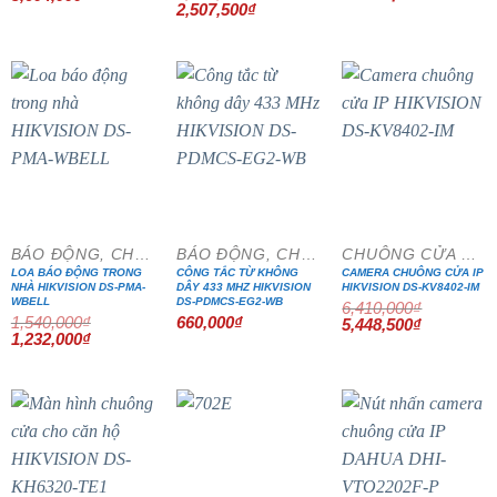
gốc
hiện
Giá
Giá
2,507,500
₫
là:
tại
gốc
hiện
4,240,000₫.
là:
là:
tại
3,604,000₫.
2,950,000₫.
là:
2,507,500₫.
- 20%
- 15%
BÁO ĐỘNG, CHỐNG TRỘM
BÁO ĐỘNG, CHỐNG TRỘM
CHUÔNG CỬA MÀN HÌNH
LOA BÁO ĐỘNG TRONG
CÔNG TẮC TỪ KHÔNG
CAMERA CHUÔNG CỬA IP
NHÀ HIKVISION DS-PMA-
DÂY 433 MHZ HIKVISION
HIKVISION DS-KV8402-IM
WBELL
DS-PDMCS-EG2-WB
6,410,000
₫
1,540,000
₫
660,000
₫
Giá
Giá
5,448,500
₫
Giá
Giá
gốc
hiện
1,232,000
₫
gốc
hiện
là:
tại
là:
tại
6,410,000₫.
là:
1,540,000₫.
là:
5,448,500₫
1,232,000₫.