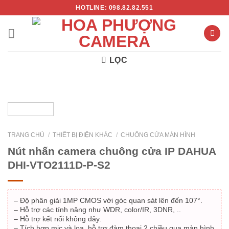
Chuyển
HOTLINE: 098.82.82.551
đến
nội
dung
LỌC
TRANG CHỦ
/
THIẾT BỊ ĐIỆN KHÁC
/
CHUÔNG CỬA MÀN HÌNH
- 15%
Nút nhấn camera chuông cửa IP DAHUA
DHI-VTO2111D-P-S2
– Độ phân giải 1MP CMOS với góc quan sát lên đến 107°.
– Hỗ trợ các tính năng như WDR, color/IR, 3DNR, ..
– Hỗ trợ kết nối không dây.
– Tích hợp mic và loa, hỗ trợ đàm thoại 2 chiều qua màn hình