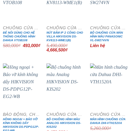
- 15%
- 15%
CHUÔNG CỬA MÀN HÌNH
CHUÔNG CỬA MÀN HÌNH
CHUÔNG CỬA MÀN HÌNH
ĐẾ NỔI DÙNG CHO HỆ
NÚT BẤM IP 2 CỔNG CHO
BỘ CHUÔNG CỬA MÀN
THỐNG CHUÔNG HÌNH
VILLA HIKVISION DS-
HÌNH MÀU PANASONIC
DAHUA VTOB108
KV8113-WME1(B)
VL-SW274VN
Giá
Giá
580,000
₫
493,000
₫
5,490,000
₫
Liên hệ
gốc
hiện
Giá
Giá
4,666,500
₫
là:
tại
gốc
hiện
580,000₫.
là:
là:
tại
493,000₫.
5,490,000₫.
là:
4,666,500₫.
- 15%
- 15%
BÁO ĐỘNG, CHỐNG TRỘM
CHUÔNG CỬA MÀN HÌNH
CHUÔNG CỬA MÀN HÌNH
HỒNG NGOẠI + BÁO VỠ
BỘ CHUÔNG HÌNH MÀU
MÀN HÌNH CHUÔNG CỬA
KÍNH KHÔNG DÂY
ANALOG HIKVISION DS-
DAHUA DHI-VTH1520A
HIKVISION DS-PDPG12P-
KIS202
5,260,000
₫
EG2-WB