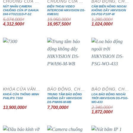
CHUÔNG CỬA MÀN HÌNH
CHUÔNG CỬA MÀN HÌNH
BÁO ĐỘNG, CHỐNG TRỘM
NÚT NHẤN CAMERA
ĐIỆN THOẠI VIDEO
CẢM BIẾN HỒNG NGOẠI
CHUÔNG CỬA IP DAHUA
INTERCOM HIKVISION DS-
KHÔNG DÂY HIKVISION
DHI-VTO2111D-P-S2
KM8301
DS-PD2-P10P-W
5,074,000
₫
19,950,000
₫
1,280,000
₫
Giá
Giá
Giá
Giá
Giá
Giá
4,312,900
₫
16,957,500
₫
1,024,000
₫
gốc
hiện
gốc
hiện
gốc
hiện
là:
tại
là:
tại
là:
tại
5,074,000₫.
là:
19,950,000₫.
là:
1,280,000₫.
là:
4,312,900₫.
16,957,500₫.
1,024,000₫
- 20%
KHÓA CỬA VÂN TAY
BÁO ĐỘNG, CHỐNG TRỘM
BÁO ĐỘNG, CHỐNG TRỘM
KHOÁ CỬA THÔNG MINH
TRUNG TÂM BÁO ĐỘNG
LOA BÁO ĐỘNG NGOÀI
PHILIPS 7300
KHÔNG DÂY HIKVISION
TRỜI HIKVISION DS-PSG-
DS-PWA96-M-WB
WO-433
13,900,000
₫
7,700,000
₫
2,340,000
₫
Giá
Giá
1,872,000
₫
gốc
hiện
là:
tại
2,340,000₫.
là:
1,872,000₫