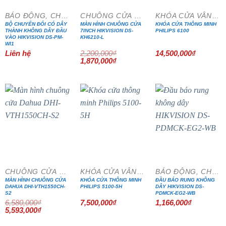
BÁO ĐỘNG, CHỐNG TRỘM
CHUÔNG CỬA MÀN HÌNH
KHÓA CỬA VÂN TAY
BỘ CHUYỂN ĐỔI CÓ DÂY
MÀN HÌNH CHUÔNG CỬA
KHÓA CỬA THÔNG MINH
THÀNH KHÔNG DÂY ĐẦU
7INCH HIKVISION DS-
PHILIPS 6100
VÀO HIKVISION DS-PM-
KH6210-L
WI1
Liên hệ
2,200,000
₫
14,500,000
₫
Giá
Giá
1,870,000
₫
gốc
hiện
là:
tại
2,200,000₫.
là:
1,870,000₫.
- 15%
CHUÔNG CỬA MÀN HÌNH
KHÓA CỬA VÂN TAY
BÁO ĐỘNG, CHỐNG TRỘM
MÀN HÌNH CHUÔNG CỬA
KHÓA CỬA THÔNG MINH
ĐẦU BÁO RUNG KHÔNG
DAHUA DHI-VTH1550CH-
PHILIPS 5100-5H
DÂY HIKVISION DS-
S2
PDMCK-EG2-WB
6,580,000
₫
7,500,000
₫
1,166,000
₫
Giá
Giá
5,593,000
₫
gốc
hiện
là:
tại