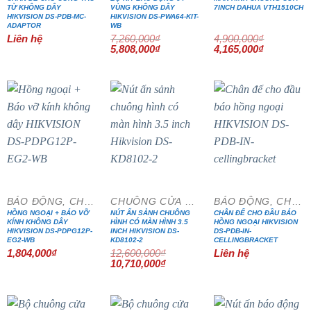
TỪ KHÔNG DÂY
VÙNG KHÔNG DÂY
7INCH DAHUA VTH1510CH
HIKVISION DS-PDB-MC-
HIKVISION DS-PWA64-KIT-
ADAPTOR
WB
Liên hệ
7,260,000
₫
4,900,000
₫
Giá
Giá
Giá
Giá
5,808,000
₫
4,165,000
₫
gốc
hiện
gốc
hiện
là:
tại
là:
tại
7,260,000₫.
là:
4,900,000₫.
là:
5,808,000₫.
4,165,000₫
- 15%
BÁO ĐỘNG, CHỐNG TRỘM
CHUÔNG CỬA MÀN HÌNH
BÁO ĐỘNG, CHỐNG TRỘM
HỒNG NGOẠI + BÁO VỠ
NÚT ẤN SẢNH CHUÔNG
CHÂN ĐẾ CHO ĐẦU BÁO
KÍNH KHÔNG DÂY
HÌNH CÓ MÀN HÌNH 3.5
HỒNG NGOẠI HIKVISION
HIKVISION DS-PDPG12P-
INCH HIKVISION DS-
DS-PDB-IN-
EG2-WB
KD8102-2
CELLINGBRACKET
1,804,000
₫
12,600,000
₫
Liên hệ
Giá
Giá
10,710,000
₫
gốc
hiện
là:
tại
12,600,000₫.
là:
10,710,000₫.