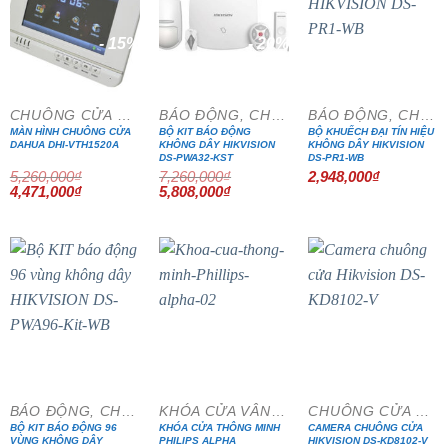
- 15%
- 20%
CHUÔNG CỬA MÀN HÌNH
BÁO ĐỘNG, CHỐNG TRỘM
BÁO ĐỘNG, CHỐNG TRỘM
MÀN HÌNH CHUÔNG CỬA
BỘ KIT BÁO ĐỘNG
BỘ KHUẾCH ĐẠI TÍN HIỆU
DAHUA DHI-VTH1520A
KHÔNG DÂY HIKVISION
KHÔNG DÂY HIKVISION
DS-PWA32-KST
DS-PR1-WB
5,260,000
₫
7,260,000
₫
2,948,000
₫
Giá
Giá
Giá
Giá
4,471,000
₫
5,808,000
₫
gốc
hiện
gốc
hiện
là:
tại
là:
tại
5,260,000₫.
là:
7,260,000₫.
là:
4,471,000₫.
5,808,000₫.
- 20%
- 15%
BÁO ĐỘNG, CHỐNG TRỘM
KHÓA CỬA VÂN TAY
CHUÔNG CỬA MÀN HÌNH
BỘ KIT BÁO ĐỘNG 96
KHÓA CỬA THÔNG MINH
CAMERA CHUÔNG CỬA
VÙNG KHÔNG DÂY
PHILIPS ALPHA
HIKVISION DS-KD8102-V