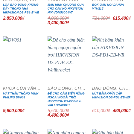
LOA BÁO ĐỘNG KHÔNG
MÀN HÌNH CHUÔNG CỬA
BOX GẮN NỔI DAHUA
DÂY TRONG NHÀ
CHO CĂN HỘ HIKVISION
VTM115
HIKVISION DS-PS1-E-WB
HIK-VDM5000-WT
Giá
G
2,850,000
₫
4,000,000
₫
724,000
₫
615,400
₫
gốc
h
Giá
Giá
3,400,000
₫
là:
tạ
gốc
hiện
724,000₫.
là
là:
tại
6
4,000,000₫.
là:
3,400,000₫.
- 20%
- 20%
KHÓA CỬA VÂN TAY
BÁO ĐỘNG, CHỐNG TRỘM
BÁO ĐỘNG, CHỐNG TRỘM
MẮT THẦN THÔNG MINH
ĐẾ CHO CẢM BIẾN HỒNG
NÚT BẤM KHẨN CẤP
PHILIPS DV001
NGOẠI NGOÀI TRỜI
HIKVISION DS-PD1-EB-WR
HIKVISION DS-PDB-EX-
WALLBRACKET
Giá
G
9,600,000
₫
5,500,000
₫
610,000
₫
488,000
₫
gốc
h
Giá
Giá
4,400,000
₫
là:
tạ
gốc
hiện
610,000₫.
là
là:
tại
4
5,500,000₫.
là:
4,400,000₫.