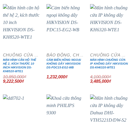
6,580,000₫.
là:
5,593,000₫.
- 15%
- 15%
CHUÔNG CỬA MÀN HÌNH
BÁO ĐỘNG, CHỐNG TRỘM
CHUÔNG CỬA MÀN HÌNH
MÀN HÌNH CĂN HỘ THẾ
CẢM BIẾN HỒNG NGOẠI
MÀN HÌNH CHUÔNG CỬA
HỆ 2, KÍCH THƯỚC 10
KHÔNG DÂY HIKVISION
IP KHÔNG DÂY HIKVISION
INCH HIKVISION DS-
DS-PDC15-EG2-WB
DS-KH6320-WTE1
KH8520-WTE1
10,850,000
₫
1,232,000
₫
4,100,000
₫
Giá
Giá
Giá
Giá
9,222,500
₫
3,485,000
₫
gốc
hiện
gốc
hiện
là:
tại
là:
tại
10,850,000₫.
là:
4,100,000₫.
là:
9,222,500₫.
3,485,000₫
- 15%