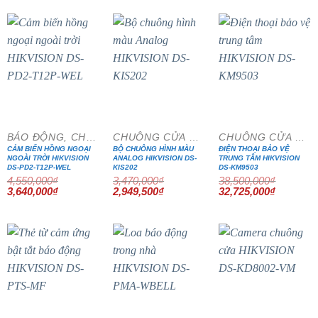
5,060,000₫.
là:
3,864,000₫.
là:
4,048,000₫.
3,284,400₫.
- 20%
- 15%
- 15%
BÁO ĐỘNG, CHỐNG TRỘM
CHUÔNG CỬA MÀN HÌNH
CHUÔNG CỬA MÀN HÌNH
CẢM BIẾN HỒNG NGOẠI
BỘ CHUÔNG HÌNH MÀU
ĐIỆN THOẠI BẢO VỆ
NGOÀI TRỜI HIKVISION
ANALOG HIKVISION DS-
TRUNG TÂM HIKVISION
DS-PD2-T12P-WEL
KIS202
DS-KM9503
4,550,000
₫
3,470,000
₫
38,500,000
₫
Giá
Giá
Giá
Giá
Giá
Giá
3,640,000
₫
2,949,500
₫
32,725,000
₫
gốc
hiện
gốc
hiện
gốc
hiện
là:
tại
là:
tại
là:
tại
4,550,000₫.
là:
3,470,000₫.
là:
38,500,000₫.
là:
3,640,000₫.
2,949,500₫.
32,725,0
- 20%
- 20%
- 15%