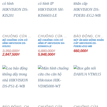
- 15%
- 15%
CHUÔNG CỬA MÀN HÌNH
CHUÔNG CỬA MÀN HÌNH
BÁO ĐỘNG, CHỐNG TRỘM
BỘ CHUÔNG CỬA CÓ
BỘ CHUÔNG CỬA CÓ
NÚT ẤN BÁO ĐỘNG KHẨN
HÌNH HIKVISION DS-
HÌNH IP HIKVISION SH-
CẤP HIKVISION DS-
KIS201
KIS6603-LE
PDEB1-EG2-WB
3,350,000
₫
6,880,000
₫
660,000
₫
Giá
Giá
Giá
Giá
2,847,500
₫
5,848,000
₫
gốc
hiện
gốc
hiện
là:
tại
là:
tại
3,350,000₫.
là:
6,880,000₫.
là:
2,847,500₫.
5,848,000₫.
- 15%
- 15%
BÁO ĐỘNG, CHỐNG TRỘM
CHUÔNG CỬA MÀN HÌNH
CHUÔNG CỬA MÀN HÌNH