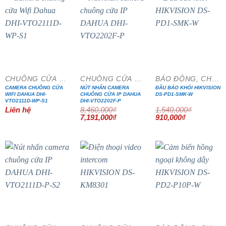
- 15%
- 41%
CHUÔNG CỬA MÀN HÌNH
CHUÔNG CỬA MÀN HÌNH
BÁO ĐỘNG, CHỐNG TRỘM
CAMERA CHUÔNG CỬA
NÚT NHẤN CAMERA
ĐẦU BÁO KHÓI HIKVISION
WIFI DAHUA DHI-
CHUÔNG CỬA IP DAHUA
DS-PD1-SMK-W
VTO2111D-WP-S1
DHI-VTO2202F-P
Liên hệ
8,460,000
₫
1,540,000
₫
Giá
Giá
Giá
Giá
7,191,000
₫
910,000
₫
gốc
hiện
gốc
hiện
là:
tại
là:
tại
8,460,000₫.
là:
1,540,000₫.
là:
7,191,000₫.
910,000₫.
- 15%
- 15%
- 20%