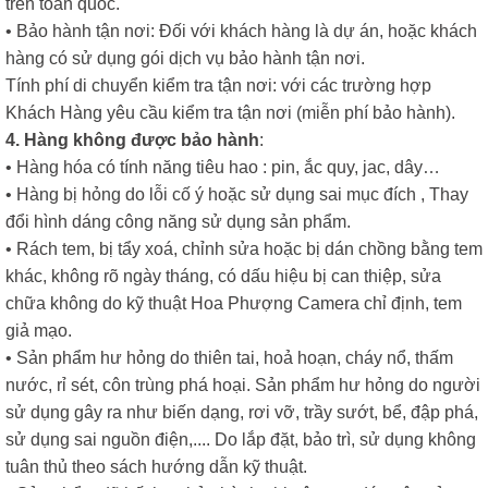
trên toàn quốc.
• Bảo hành tận nơi: Đối với khách hàng là dự án, hoặc khách
hàng có sử dụng gói dịch vụ bảo hành tận nơi.
Tính phí di chuyển kiểm tra tận nơi: với các trường hợp
Khách Hàng yêu cầu kiểm tra tận nơi (miễn phí bảo hành).
4. Hàng không được bảo hành
:
• Hàng hóa có tính năng tiêu hao : pin, ắc quy, jac, dây…
• Hàng bị hỏng do lỗi cố ý hoặc sử dụng sai mục đích , Thay
đổi hình dáng công năng sử dụng sản phẩm.
• Rách tem, bị tẩy xoá, chỉnh sửa hoặc bị dán chồng bằng tem
khác, không rõ ngày tháng, có dấu hiệu bị can thiệp, sửa
chữa không do kỹ thuật Hoa Phượng Camera chỉ định, tem
giả mạo.
• Sản phẩm hư hỏng do thiên tai, hoả hoạn, cháy nổ, thấm
nước, rỉ sét, côn trùng phá hoại. Sản phẩm hư hỏng do người
sử dụng gây ra như biến dạng, rơi vỡ, trầy sướt, bể, đập phá,
sử dụng sai nguồn điện,.... Do lắp đặt, bảo trì, sử dụng không
tuân thủ theo sách hướng dẫn kỹ thuật.