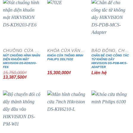
- 15%
CHUÔNG CỬA MÀN HÌNH
KHÓA CỬA VÂN TAY
BÁO ĐỘNG, CHỐNG TRỘM
NÚT CHUÔNG HÌNH NHẬN
KHÓA CỬA THÔNG MINH
CHÂN ĐẾ CHO CÔNG TẮC
DIỆN KHUÔN MẶT
PHILIPS DDL702E
TỪ KHÔNG DÂY
HIKVISION DS-KD9203-
HIKVISION DS-PDB-MCS-
FE6
ADAPTER
15,750,000
₫
15,300,000
₫
Liên hệ
Giá
Giá
13,387,500
₫
gốc
hiện
là:
tại
15,750,000₫.
là:
13,387,500₫.
- 15%