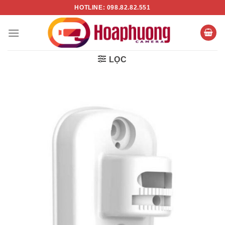
Chuyển
HOTLINE: 098.82.82.551
đến
nội
dung
LỌC