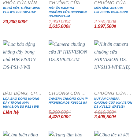
KHÓA CỬA VÂN TAY
CHUÔNG CỬA MÀN HÌNH
CHUÔNG CỬA MÀN HÌNH
KHOÁ CỬA THÔNG MINH
NÚT ẤN CAMERA
MÀN HÌNH ANALOG
PHILIPS DDL702-1HW
CHUÔNG CỬA HIKVISION
HIKVISION DS-KH2220
DS-KB2421-IM
20,200,000
₫
1,900,000
₫
2,350,000
₫
Giá
Giá
Giá
Giá
1,615,000
₫
1,997,500
₫
gốc
hiện
gốc
hiện
là:
tại
là:
tại
1,900,000₫.
là:
2,350,000₫.
là:
1,615,000₫.
1,997,500₫
- 15%
- 15%
BÁO ĐỘNG, CHỐNG TRỘM
CHUÔNG CỬA MÀN HÌNH
CHUÔNG CỬA MÀN HÌNH
LOA BÁO ĐỘNG KHÔNG
CAMERA CHUÔNG CỬA IP
NÚT ẤN CAMERA
DÂY TRONG NHÀ
HIKVISION DS-KV8202-IM
CHUÔNG CỬA HIKVISION
HIKVISION DS-PS1-I-WB
DS-KV6113-WPE1(B)
Liên hệ
5,200,000
₫
4,010,000
₫
Giá
Giá
Giá
Giá
4,420,000
₫
3,408,500
₫
gốc
hiện
gốc
hiện
là:
tại
là:
tại
5,200,000₫.
là:
4,010,000₫.
là:
4,420,000₫.
3,408,500₫