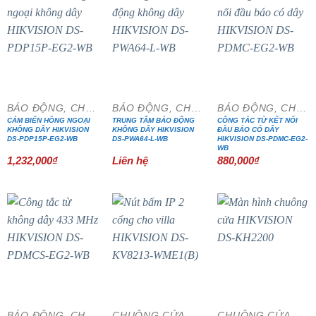
BÁO ĐỘNG, CHỐNG TRỘM
BÁO ĐỘNG, CHỐNG TRỘM
BÁO ĐỘNG, CHỐNG TRỘM
CẢM BIẾN HỒNG NGOẠI
TRUNG TÂM BÁO ĐỘNG
CÔNG TẮC TỪ KẾT NỐI
KHÔNG DÂY HIKVISION
KHÔNG DÂY HIKVISION
ĐẦU BÁO CÓ DÂY
DS-PDP15P-EG2-WB
DS-PWA64-L-WB
HIKVISION DS-PDMC-EG2-
WB
1,232,000
₫
Liên hệ
880,000
₫
- 15%
- 15%
BÁO ĐỘNG, CHỐNG TRỘM
CHUÔNG CỬA MÀN HÌNH
CHUÔNG CỬA MÀN HÌNH