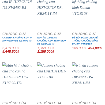
- 15%
- 15%
- 15%
CHUÔNG CỬA MÀN HÌNH
CHUÔNG CỬA MÀN HÌNH
CHUÔNG CỬA MÀN HÌNH
CAMERA CHUÔNG CỬA IP
NÚT ẤN CAMERA
ĐẾ NỔI DÙNG CHO HỆ
HIKVISION DS-KV8402-IM
CHUÔNG CỬA HIKVISION
THỐNG CHUÔNG HÌNH
DS-KB2411T-IM
DAHUA VTOB108
Giá
G
6,410,000
₫
1,360,000
₫
580,000
₫
493,000
₫
gốc
h
Giá
Giá
Giá
Giá
5,448,500
₫
1,156,000
₫
là:
tạ
gốc
hiện
gốc
hiện
580,000₫.
là
là:
tại
là:
tại
4
6,410,000₫.
là:
1,360,000₫.
là:
5,448,500₫.
1,156,000₫.
- 15%
- 15%
- 15%
CHUÔNG CỬA MÀN HÌNH
CHUÔNG CỬA MÀN HÌNH
CHUÔNG CỬA MÀN HÌNH