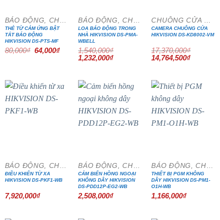
BÁO ĐỘNG, CHỐNG TRỘM
BÁO ĐỘNG, CHỐNG TRỘM
CHUÔNG CỬA MÀN HÌNH
THẺ TỪ CẢM ỨNG BẬT
LOA BÁO ĐỘNG TRONG
CAMERA CHUÔNG CỬA
TẮT BÁO ĐỘNG
NHÀ HIKVISION DS-PMA-
HIKVISION DS-KD8002-VM
HIKVISION DS-PTS-MF
WBELL
Giá
Giá
80,000
₫
64,000
₫
1,540,000
₫
17,370,000
₫
gốc
hiện
Giá
Giá
Giá
Giá
1,232,000
₫
14,764,500
₫
là:
tại
gốc
hiện
gốc
hiện
80,000₫.
là:
là:
tại
là:
tại
64,000₫.
1,540,000₫.
là:
17,370,000₫.
là:
1,232,000₫.
14,764,5
BÁO ĐỘNG, CHỐNG TRỘM
BÁO ĐỘNG, CHỐNG TRỘM
BÁO ĐỘNG, CHỐNG TRỘM
ĐIỀU KHIỂN TỪ XA
CẢM BIẾN HỒNG NGOẠI
THIẾT BỊ PGM KHÔNG
HIKVISION DS-PKF1-WB
KHÔNG DÂY HIKVISION
DÂY HIKVISION DS-PM1-
DS-PDD12P-EG2-WB
O1H-WB
7,920,000
₫
2,508,000
₫
1,166,000
₫