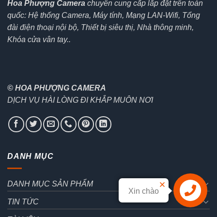
Hoa Phượng Camera
chuyên cung cấp lắp đặt trên toàn
quốc: Hệ thống Camera, Máy tính, Mạng LAN-Wifi, Tổng
đài điện thoại nội bộ, Thiết bị siêu thị, Nhà thông minh,
Khóa cửa vân tay..
© HOA PHƯỢNG CAMERA
DỊCH VỤ HÀI LÒNG ĐI KHẮP MUÔN NƠI
DANH MỤC
DANH MỤC SẢN PHẨM
Xin chào
Liên hệ
TIN TỨC