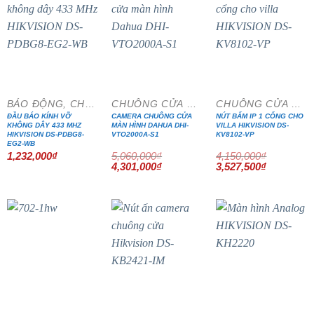
- 15%
- 15%
BÁO ĐỘNG, CHỐNG TRỘM
CHUÔNG CỬA MÀN HÌNH
CHUÔNG CỬA MÀN HÌNH
ĐẦU BÁO KÍNH VỠ
CAMERA CHUÔNG CỬA
NÚT BẤM IP 1 CỔNG CHO
KHÔNG DÂY 433 MHZ
MÀN HÌNH DAHUA DHI-
VILLA HIKVISION DS-
HIKVISION DS-PDBG8-
VTO2000A-S1
KV8102-VP
EG2-WB
1,232,000
₫
5,060,000
₫
4,150,000
₫
Giá
Giá
Giá
Giá
4,301,000
₫
3,527,500
₫
gốc
hiện
gốc
hiện
là:
tại
là:
tại
5,060,000₫.
là:
4,150,000₫.
là:
4,301,000₫.
3,527,500₫
- 15%
- 15%