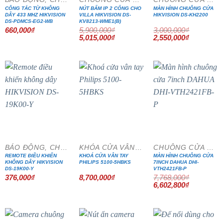
CÔNG TẮC TỪ KHÔNG
NÚT BẤM IP 2 CỔNG CHO
MÀN HÌNH CHUÔNG CỬA
DÂY 433 MHZ HIKVISION
VILLA HIKVISION DS-
HIKVISION DS-KH2200
DS-PDMCS-EG2-WB
KV8213-WME1(B)
660,000
₫
5,900,000
₫
3,000,000
₫
Giá
Giá
Giá
Giá
5,015,000
₫
2,550,000
₫
gốc
hiện
gốc
hiện
là:
tại
là:
tại
5,900,000₫.
là:
3,000,000₫.
là:
5,015,000₫.
2,550,000₫
- 15%
BÁO ĐỘNG, CHỐNG TRỘM
KHÓA CỬA VÂN TAY
CHUÔNG CỬA MÀN HÌNH
REMOTE ĐIỀU KHIỂN
KHOÁ CỬA VÂN TAY
MÀN HÌNH CHUÔNG CỬA
KHÔNG DÂY HIKVISION
PHILIPS 5100-5HBKS
7INCH DAHUA DHI-
DS-19K00-Y
VTH2421FB-P
376,000
₫
8,700,000
₫
7,768,000
₫
Giá
Giá
6,602,800
₫
gốc
hiện
là:
tại
7,768,000₫.
là:
6,602,800₫