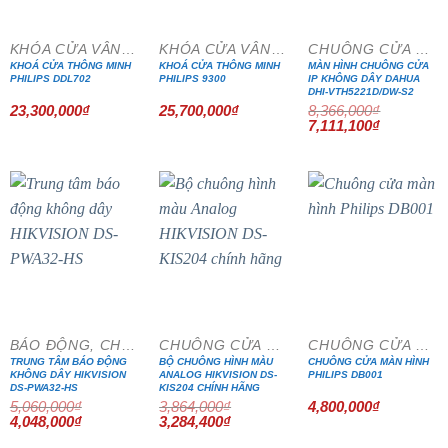
KHÓA CỬA VÂN TAY
KHÓA CỬA VÂN TAY
CHUÔNG CỬA MÀN HÌNH
KHOÁ CỬA THÔNG MINH
KHOÁ CỬA THÔNG MINH
MÀN HÌNH CHUÔNG CỬA
PHILIPS DDL702
PHILIPS 9300
IP KHÔNG DÂY DAHUA
DHI-VTH5221D/DW-S2
23,300,000
₫
25,700,000
₫
8,366,000
₫
Giá
Giá
7,111,100
₫
gốc
hiện
là:
tại
8,366,000₫.
là:
7,111,100₫
- 20%
- 15%
BÁO ĐỘNG, CHỐNG TRỘM
CHUÔNG CỬA MÀN HÌNH
CHUÔNG CỬA MÀN HÌNH
TRUNG TÂM BÁO ĐỘNG
BỘ CHUÔNG HÌNH MÀU
CHUÔNG CỬA MÀN HÌNH
KHÔNG DÂY HIKVISION
ANALOG HIKVISION DS-
PHILIPS DB001
DS-PWA32-HS
KIS204 CHÍNH HÃNG
5,060,000
₫
3,864,000
₫
4,800,000
₫
Giá
Giá
Giá
Giá
4,048,000
₫
3,284,400
₫
gốc
hiện
gốc
hiện
là:
tại
là:
tại