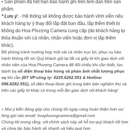
• Sản phẩm đã hết hạn bảo hành ghi trên tem dán trên sản
phẩm.
* Lưu ý:
- Hệ thống sẽ không được bảo hành vĩnh viễn nếu
khách hàng tự ý thay đổi lắp đặt ban đầu, lắp thêm thiết bị
không do Hoa Phượng Camera cung cấp (do khách hàng tự
thỏa thuận với cá nhân, nhân viên hoặc đơn vị lắp thêm
khác).
Để phòng tránh trường hợp một vài cá nhân trục lợi, phục vụ bảo
hành không tốt xin Quý khách giữ lại tất cả giấy tờ khi giao dịch với
nhân viên của Hoa Phượng Camera để đối chiếu khi cần thiết, lưu
danh bạ
số điện thoại báo hỏng và phản ánh chất lượng phục
vụ
khi cần
(ĐT VP công ty: 0225.6262.551 & Hotline:
098.8282.551),
số điện thoại được ghi trong biên bản nghiệm thu và
trên các giấy tờ khác có trong mỗi lần giao dịch với khách hàng!
» Mọi ý kiến đóng góp cho chúng tôi ngày càng hoàn thiện hơn vui
lòng gửi vào email: hoaphuongcamera@gmail.com
Chúng tôi mong rằng, với chính sách này sẽ hỗ trợ quý khách tốt hơn
và công tác bảo hành sẽ nhanh và hiệu quả hơn.