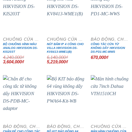
- 15%
- 15%
CHUÔNG CỬA MÀN HÌNH
CHUÔNG CỬA MÀN HÌNH
BÁO ĐỘNG, CHỐNG TRỘM
BỘ CHUÔNG HÌNH MÀU
NÚT BẤM IP 4 CỔNG CHO
CÔNG TẮC CỬA TỪ
ANALOG HIKVISION DS-
VILLA HIKVISION DS-
KHÔNG DÂY HIKVISION
KIS203T
KV8413-WME1(B)
DS-PD1-MC-WWS
4,240,000
₫
6,140,000
₫
670,000
₫
Giá
Giá
Giá
Giá
3,604,000
₫
5,219,000
₫
gốc
hiện
gốc
hiện
là:
tại
là:
tại
4,240,000₫.
là:
6,140,000₫.
là:
3,604,000₫.
5,219,000₫.
- 20%
- 15%
BÁO ĐỘNG, CHỐNG TRỘM
BÁO ĐỘNG, CHỐNG TRỘM
CHUÔNG CỬA MÀN HÌNH
CHÂN ĐẾ CHO CÔNG TẮC
BỘ KIT BÁO ĐỘNG 64
MÀN HÌNH CHUÔNG CỬA