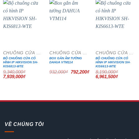
- 15%
- 15%
- 15%
CHUÔNG CỬA MÀN HÌNH
CHUÔNG CỬA MÀN HÌNH
CHUÔNG CỬA MÀN HÌNH
BỘ CHUÔNG CỬA CÓ
BOX GẮN ÂM TƯỜNG
BỘ CHUÔNG CỬA CÓ
HÌNH IP HIKVISION SH-
DAHUA VTM114
HÌNH IP HIKVISION SH-
KIS6813-WTE
KIS6613-WTE
Giá
Giá
9,340,000
₫
932,000
₫
792,200
₫
8,190,000
₫
gốc
hiện
Giá
Giá
Giá
Giá
7,939,000
₫
6,961,500
₫
là:
tại
gốc
hiện
gốc
hiện
932,000₫.
là:
là:
tại
là:
tại
792,200₫.
9,340,000₫.
là:
8,190,000₫.
là:
7,939,000₫.
6,961,500₫
VỀ CHÚNG TÔI