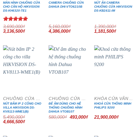
MÀN HÌNH CHUÔNG CỬA
CAMERA CHUÔNG CỬA
NÚT ẤN CAMERA
CHO CĂN HỘ HIKVISION
DAHUA DHI-VTO6210B
CHUÔNG CỬA HIKVISION
DS-KH6320-TE1
DS-KB2411-IM
Được xếp
3,690,000
₫
5,160,000
₫
1,390,000
₫
Giá
Giá
Giá
Giá
Giá
Giá
hạng
3,136,500
5.00
₫
4,386,000
₫
1,181,500
₫
gốc
hiện
gốc
hiện
gốc
hiện
5 sao
là:
tại
là:
tại
là:
tại
3,690,000₫.
là:
5,160,000₫.
là:
1,390,000₫.
là:
3,136,500₫.
4,386,000₫.
1,181,500₫
- 15%
- 15%
CHUÔNG CỬA MÀN HÌNH
CHUÔNG CỬA MÀN HÌNH
KHÓA CỬA VÂN TAY
NÚT BẤM IP 2 CỔNG CHO
ĐẾ ÂM DÙNG CHO HỆ
KHOÁ CỬA THÔNG MINH
VILLA HIKVISION DS-
THỐNG CHUÔNG HÌNH
PHILIPS 9200
KV8113-WME1(B)
DAHUA VTOB107
Giá
Giá
5,490,000
₫
580,000
₫
493,000
₫
21,900,000
₫
gốc
hiện
Giá
Giá
4,666,500
₫
là:
tại
gốc
hiện
580,000₫.
là:
là:
tại
493,000₫.
5,490,000₫.
là:
4,666,500₫.