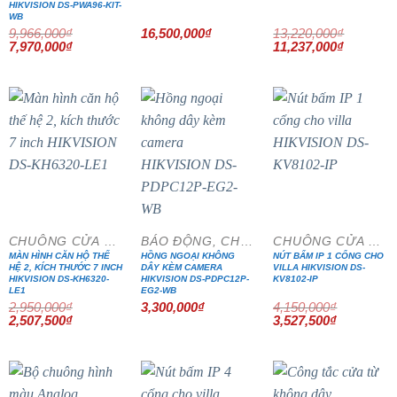
HIKVISION DS-PWA96-KIT-
WB
9,966,000
₫
16,500,000
₫
13,220,000
₫
Giá
Giá
Giá
Giá
7,970,000
₫
11,237,000
₫
gốc
hiện
gốc
hiện
là:
tại
là:
tại
9,966,000₫.
là:
13,220,000₫.
là:
7,970,000₫.
11,237,0
- 15%
- 15%
CHUÔNG CỬA MÀN HÌNH
BÁO ĐỘNG, CHỐNG TRỘM
CHUÔNG CỬA MÀN HÌNH
MÀN HÌNH CĂN HỘ THẾ
HỒNG NGOẠI KHÔNG
NÚT BẤM IP 1 CỔNG CHO
HỆ 2, KÍCH THƯỚC 7 INCH
DÂY KÈM CAMERA
VILLA HIKVISION DS-
HIKVISION DS-KH6320-
HIKVISION DS-PDPC12P-
KV8102-IP
LE1
EG2-WB
2,950,000
₫
3,300,000
₫
4,150,000
₫
Giá
Giá
Giá
Giá
2,507,500
₫
3,527,500
₫
gốc
hiện
gốc
hiện
là:
tại
là:
tại
2,950,000₫.
là:
4,150,000₫.
là:
2,507,500₫.
3,527,500₫