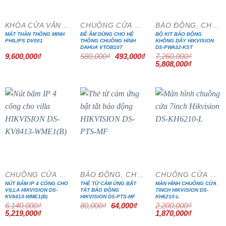
KHÓA CỬA VÂN TAY
CHUÔNG CỬA MÀN HÌNH
BÁO ĐỘNG, CHỐNG TRỘM
MẮT THẦN THÔNG MINH
ĐẾ ÂM DÙNG CHO HỆ
BỘ KIT BÁO ĐỘNG
PHILIPS DV001
THỐNG CHUÔNG HÌNH
KHÔNG DÂY HIKVISION
DAHUA VTOB107
DS-PWA32-KST
Giá
Giá
9,600,000
₫
580,000
₫
493,000
₫
7,260,000
₫
gốc
hiện
Giá
Giá
5,808,000
₫
là:
tại
gốc
hiện
580,000₫.
là:
là:
tại
493,000₫.
7,260,000₫.
là:
5,808,000₫
- 15%
- 20%
- 15%
CHUÔNG CỬA MÀN HÌNH
BÁO ĐỘNG, CHỐNG TRỘM
CHUÔNG CỬA MÀN HÌNH
NÚT BẤM IP 4 CỔNG CHO
THẺ TỪ CẢM ỨNG BẬT
MÀN HÌNH CHUÔNG CỬA
VILLA HIKVISION DS-
TẮT BÁO ĐỘNG
7INCH HIKVISION DS-
KV8413-WME1(B)
HIKVISION DS-PTS-MF
KH6210-L
Giá
Giá
6,140,000
₫
80,000
₫
64,000
₫
2,200,000
₫
gốc
hiện
Giá
Giá
Giá
Giá
5,219,000
₫
1,870,000
₫
là:
tại
gốc
hiện
gốc
hiện
80,000₫.
là:
là:
tại
là:
tại