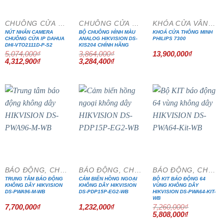
CHUÔNG CỬA MÀN HÌNH
CHUÔNG CỬA MÀN HÌNH
KHÓA CỬA VÂN TAY
NÚT NHẤN CAMERA
BỘ CHUÔNG HÌNH MÀU
KHOÁ CỬA THÔNG MINH
CHUÔNG CỬA IP DAHUA
ANALOG HIKVISION DS-
PHILIPS 7300
DHI-VTO2111D-P-S2
KIS204 CHÍNH HÃNG
5,074,000
₫
3,864,000
₫
13,900,000
₫
Giá
Giá
Giá
Giá
4,312,900
₫
3,284,400
₫
gốc
hiện
gốc
hiện
là:
tại
là:
tại
5,074,000₫.
là:
3,864,000₫.
là:
4,312,900₫.
3,284,400₫.
- 20%
BÁO ĐỘNG, CHỐNG TRỘM
BÁO ĐỘNG, CHỐNG TRỘM
BÁO ĐỘNG, CHỐNG TRỘM
TRUNG TÂM BÁO ĐỘNG
CẢM BIẾN HỒNG NGOẠI
BỘ KIT BÁO ĐỘNG 64
KHÔNG DÂY HIKVISION
KHÔNG DÂY HIKVISION
VÙNG KHÔNG DÂY
DS-PWA96-M-WB
DS-PDP15P-EG2-WB
HIKVISION DS-PWA64-KIT-
WB
7,700,000
₫
1,232,000
₫
7,260,000
₫
Giá
Giá
5,808,000
₫
gốc
hiện