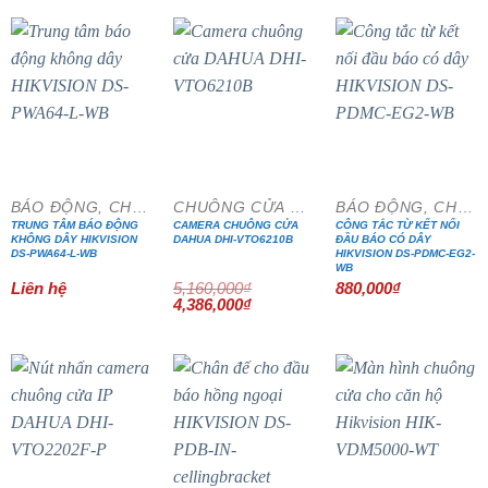
4,100,000₫.
là:
4,150,000₫.
là:
3,485,000₫.
3,527,500₫
- 15%
BÁO ĐỘNG, CHỐNG TRỘM
CHUÔNG CỬA MÀN HÌNH
BÁO ĐỘNG, CHỐNG TRỘM
TRUNG TÂM BÁO ĐỘNG
CAMERA CHUÔNG CỬA
CÔNG TẮC TỪ KẾT NỐI
KHÔNG DÂY HIKVISION
DAHUA DHI-VTO6210B
ĐẦU BÁO CÓ DÂY
DS-PWA64-L-WB
HIKVISION DS-PDMC-EG2-
WB
Liên hệ
5,160,000
₫
880,000
₫
Giá
Giá
4,386,000
₫
gốc
hiện
là:
tại
5,160,000₫.
là:
4,386,000₫.
- 15%
- 15%