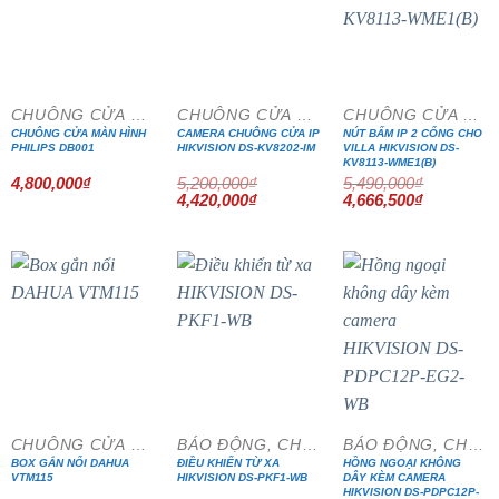
- 15%
- 15%
CHUÔNG CỬA MÀN HÌNH
CHUÔNG CỬA MÀN HÌNH
CHUÔNG CỬA MÀN HÌNH
CHUÔNG CỬA MÀN HÌNH
CAMERA CHUÔNG CỬA IP
NÚT BẤM IP 2 CỔNG CHO
PHILIPS DB001
HIKVISION DS-KV8202-IM
VILLA HIKVISION DS-
KV8113-WME1(B)
4,800,000
₫
5,200,000
₫
5,490,000
₫
Giá
Giá
Giá
Giá
4,420,000
₫
4,666,500
₫
gốc
hiện
gốc
hiện
là:
tại
là:
tại
5,200,000₫.
là:
5,490,000₫.
là:
4,420,000₫.
4,666,500₫
- 15%
CHUÔNG CỬA MÀN HÌNH
BÁO ĐỘNG, CHỐNG TRỘM
BÁO ĐỘNG, CHỐNG TRỘM
BOX GẮN NỔI DAHUA
ĐIỀU KHIỂN TỪ XA
HỒNG NGOẠI KHÔNG
VTM115
HIKVISION DS-PKF1-WB
DÂY KÈM CAMERA
HIKVISION DS-PDPC12P-