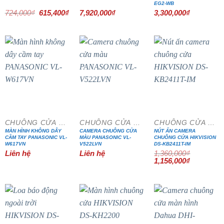
EG2-WB
Giá
Giá
724,000
₫
615,400
₫
7,920,000
₫
3,300,000
₫
gốc
hiện
là:
tại
724,000₫.
là:
615,400₫.
- 15%
CHUÔNG CỬA MÀN HÌNH
CHUÔNG CỬA MÀN HÌNH
CHUÔNG CỬA MÀN HÌNH
MÀN HÌNH KHÔNG DÂY
CAMERA CHUÔNG CỬA
NÚT ẤN CAMERA
CẦM TAY PANASONIC VL-
MÀU PANASONIC VL-
CHUÔNG CỬA HIKVISION
W617VN
V522LVN
DS-KB2411T-IM
Liên hệ
Liên hệ
1,360,000
₫
Giá
Giá
1,156,000
₫
gốc
hiện
là:
tại
1,360,000₫.
là:
1,156,000₫