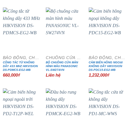
là:
tại
6,580,000₫.
là:
5,593,000₫.
BÁO ĐỘNG, CHỐNG TRỘM
CHUÔNG CỬA MÀN HÌNH
BÁO ĐỘNG, CHỐNG TRỘM
CÔNG TẮC TỪ KHÔNG
BỘ CHUÔNG CỬA MÀN
CẢM BIẾN HỒNG NGOẠI
DÂY 433 MHZ HIKVISION
HÌNH MÀU PANASONIC
KHÔNG DÂY HIKVISION
DS-PDMCS-EG2-WB
VL-SW274VN
DS-PDC15-EG2-WB
660,000
₫
Liên hệ
1,232,000
₫
- 20%