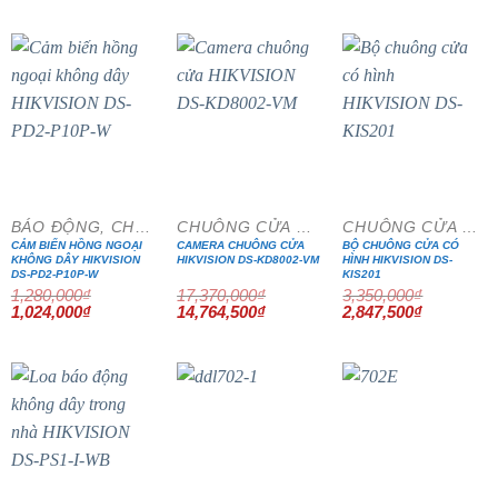
580,000₫.
là
là:
tại
4
4,900,000₫.
là:
4,165,000₫.
- 20%
- 15%
- 15%
BÁO ĐỘNG, CHỐNG TRỘM
CHUÔNG CỬA MÀN HÌNH
CHUÔNG CỬA MÀN HÌNH
CẢM BIẾN HỒNG NGOẠI
CAMERA CHUÔNG CỬA
BỘ CHUÔNG CỬA CÓ
KHÔNG DÂY HIKVISION
HIKVISION DS-KD8002-VM
HÌNH HIKVISION DS-
DS-PD2-P10P-W
KIS201
1,280,000
₫
17,370,000
₫
3,350,000
₫
Giá
Giá
Giá
Giá
Giá
Giá
1,024,000
₫
14,764,500
₫
2,847,500
₫
gốc
hiện
gốc
hiện
gốc
hiện
là:
tại
là:
tại
là:
tại
1,280,000₫.
là:
17,370,000₫.
là:
3,350,000₫.
là:
1,024,000₫.
14,764,500₫.
2,847,500₫