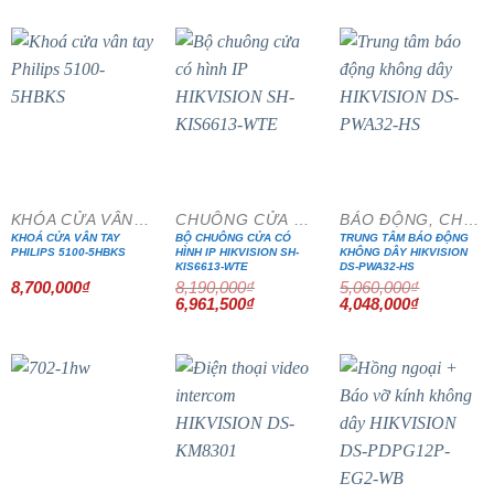
là:
tại
là:
tại
2,950,000₫.
là:
4,010,000₫.
là:
2,507,500₫.
3,408,500₫.
- 15%
- 20%
KHÓA CỬA VÂN TAY
CHUÔNG CỬA MÀN HÌNH
BÁO ĐỘNG, CHỐNG TRỘM
KHOÁ CỬA VÂN TAY
BỘ CHUÔNG CỬA CÓ
TRUNG TÂM BÁO ĐỘNG
PHILIPS 5100-5HBKS
HÌNH IP HIKVISION SH-
KHÔNG DÂY HIKVISION
KIS6613-WTE
DS-PWA32-HS
8,700,000
₫
8,190,000
₫
5,060,000
₫
Giá
Giá
Giá
Giá
6,961,500
₫
4,048,000
₫
gốc
hiện
gốc
hiện
là:
tại
là:
tại
8,190,000₫.
là:
5,060,000₫.
là:
6,961,500₫.
4,048,000₫
- 15%