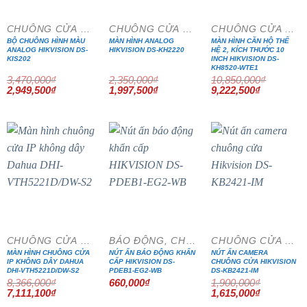
CHUÔNG CỬA MÀN HÌNH
CHUÔNG CỬA MÀN HÌNH
CHUÔNG CỬA MÀN HÌNH
BỘ CHUÔNG HÌNH MÀU
MÀN HÌNH ANALOG
MÀN HÌNH CĂN HỘ THẾ
ANALOG HIKVISION DS-
HIKVISION DS-KH2220
HỆ 2, KÍCH THƯỚC 10
KIS202
INCH HIKVISION DS-
KH8520-WTE1
3,470,000
₫
2,350,000
₫
10,850,000
₫
Giá
Giá
Giá
Giá
Giá
Giá
2,949,500
₫
1,997,500
₫
9,222,500
₫
gốc
hiện
gốc
hiện
gốc
hiện
là:
tại
là:
tại
là:
tại
3,470,000₫.
là:
2,350,000₫.
là:
10,850,000₫.
là:
2,949,500₫.
1,997,500₫.
9,222,500₫
- 15%
- 15%
CHUÔNG CỬA MÀN HÌNH
BÁO ĐỘNG, CHỐNG TRỘM
CHUÔNG CỬA MÀN HÌNH
MÀN HÌNH CHUÔNG CỬA
NÚT ẤN BÁO ĐỘNG KHẨN
NÚT ẤN CAMERA
IP KHÔNG DÂY DAHUA
CẤP HIKVISION DS-
CHUÔNG CỬA HIKVISION
DHI-VTH5221D/DW-S2
PDEB1-EG2-WB
DS-KB2421-IM
8,366,000
₫
660,000
₫
1,900,000
₫
Giá
Giá
Giá
Giá
7,111,100
₫
1,615,000
₫
gốc
hiện
gốc
hiện