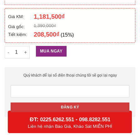
1,181,500
₫
Giá KM:
1,390,000
₫
Giá gốc:
208,500
₫
Tiết kiệm:
(15%)
Nút ấn camera chuông cửa Hikvision DS-KB2411-IM số lượng
MUA NGAY
Quý khách để lại số điện thoại chúng tôi sẽ gọi lại ngay
ĐT:
-
0225.6262.551
098.8282.551
Liên hệ nhận Báo Giá, Khảo Sát MIỄN PHÍ