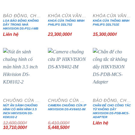
BÁO ĐỘNG, CHỐNG TRỘM
KHÓA CỬA VÂN TAY
KHÓA CỬA VÂN TAY
LOA BÁO ĐỘNG KHÔNG
KHOÁ CỬA THÔNG MINH
KHÓA CỬA THÔNG MINH
DÂY TRONG NHÀ
PHILIPS DDL702
PHILIPS DDL702E
HIKVISION DS-PS1-I-WB
Liên hệ
23,300,000
₫
15,300,000
₫
- 15%
- 15%
CHUÔNG CỬA MÀN HÌNH
CHUÔNG CỬA MÀN HÌNH
BÁO ĐỘNG, CHỐNG TRỘM
NÚT ẤN SẢNH CHUÔNG
CAMERA CHUÔNG CỬA IP
CHÂN ĐẾ CHO CÔNG TẮC
HÌNH CÓ MÀN HÌNH 3.5
HIKVISION DS-KV8402-IM
TỪ KHÔNG DÂY
INCH HIKVISION DS-
HIKVISION DS-PDB-MCS-
KD8102-2
ADAPTER
12,600,000
₫
6,410,000
₫
Liên hệ
Giá
Giá
Giá
Giá
10,710,000
₫
5,448,500
₫
gốc
hiện
gốc
hiện
là:
tại
là:
tại