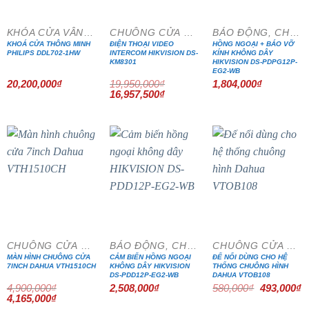
KHÓA CỬA VÂN TAY
CHUÔNG CỬA MÀN HÌNH
BÁO ĐỘNG, CHỐNG TRỘM
KHOÁ CỬA THÔNG MINH
ĐIỆN THOẠI VIDEO
HỒNG NGOẠI + BÁO VỠ
PHILIPS DDL702-1HW
INTERCOM HIKVISION DS-
KÍNH KHÔNG DÂY
KM8301
HIKVISION DS-PDPG12P-
EG2-WB
20,200,000
₫
19,950,000
₫
1,804,000
₫
Giá
Giá
16,957,500
₫
gốc
hiện
là:
tại
19,950,000₫.
là:
16,957,500₫.
- 15%
- 15%
CHUÔNG CỬA MÀN HÌNH
BÁO ĐỘNG, CHỐNG TRỘM
CHUÔNG CỬA MÀN HÌNH
MÀN HÌNH CHUÔNG CỬA
CẢM BIẾN HỒNG NGOẠI
ĐẾ NỔI DÙNG CHO HỆ
7INCH DAHUA VTH1510CH
KHÔNG DÂY HIKVISION
THỐNG CHUÔNG HÌNH
DS-PDD12P-EG2-WB
DAHUA VTOB108
Giá
G
4,900,000
₫
2,508,000
₫
580,000
₫
493,000
₫
gốc
h
Giá
Giá
4,165,000
₫
là:
tạ
gốc
hiện