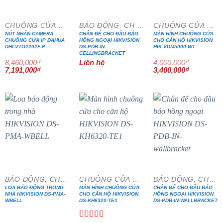
CHUÔNG CỬA MÀN HÌNH
BÁO ĐỘNG, CHỐNG TRỘM
CHUÔNG CỬA MÀN HÌNH
NÚT NHẤN CAMERA
CHÂN ĐẾ CHO ĐẦU BÁO
MÀN HÌNH CHUÔNG CỬA
CHUÔNG CỬA IP DAHUA
HỒNG NGOẠI HIKVISION
CHO CĂN HỘ HIKVISION
DHI-VTO2202F-P
DS-PDB-IN-
HIK-VDM5000-WT
CELLINGBRACKET
8,460,000
₫
Liên hệ
4,000,000
₫
Giá
Giá
Giá
Giá
7,191,000
₫
3,400,000
₫
gốc
hiện
gốc
hiện
là:
tại
là:
tại
8,460,000₫.
là:
4,000,000₫.
là:
7,191,000₫.
3,400,000₫
- 20%
- 15%
BÁO ĐỘNG, CHỐNG TRỘM
CHUÔNG CỬA MÀN HÌNH
BÁO ĐỘNG, CHỐNG TRỘM
LOA BÁO ĐỘNG TRONG
MÀN HÌNH CHUÔNG CỬA
CHÂN ĐẾ CHO ĐẦU BÁO
NHÀ HIKVISION DS-PMA-
CHO CĂN HỘ HIKVISION
HỒNG NGOẠI HIKVISION
WBELL
DS-KH6320-TE1
DS-PDB-IN-WALLBRACKET