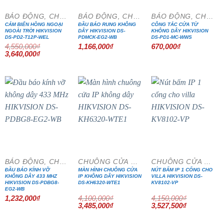
BÁO ĐỘNG, CHỐNG TRỘM
BÁO ĐỘNG, CHỐNG TRỘM
BÁO ĐỘNG, CHỐNG TRỘM
CẢM BIẾN HỒNG NGOẠI
ĐẦU BÁO RUNG KHÔNG
CÔNG TẮC CỬA TỪ
NGOÀI TRỜI HIKVISION
DÂY HIKVISION DS-
KHÔNG DÂY HIKVISION
DS-PD2-T12P-WEL
PDMCK-EG2-WB
DS-PD1-MC-WWS
4,550,000
₫
1,166,000
₫
670,000
₫
Giá
Giá
3,640,000
₫
gốc
hiện
là:
tại
4,550,000₫.
là:
3,640,000₫.
- 15%
- 15%
BÁO ĐỘNG, CHỐNG TRỘM
CHUÔNG CỬA MÀN HÌNH
CHUÔNG CỬA MÀN HÌNH
ĐẦU BÁO KÍNH VỠ
MÀN HÌNH CHUÔNG CỬA
NÚT BẤM IP 1 CỔNG CHO
KHÔNG DÂY 433 MHZ
IP KHÔNG DÂY HIKVISION
VILLA HIKVISION DS-
HIKVISION DS-PDBG8-
DS-KH6320-WTE1
KV8102-VP
EG2-WB
1,232,000
₫
4,100,000
₫
4,150,000
₫
Giá
Giá
Giá
Giá
3,485,000
₫
3,527,500
₫
gốc
hiện
gốc
hiện
là:
tại
là:
tại