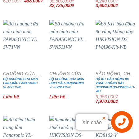
Giá
Giá
610,000
₫
488,000
₫
38,500,000
₫
4,240,000
₫
gốc
hiện
Giá
Giá
Giá
Giá
32,725,000
₫
3,604,000
₫
là:
tại
gốc
hiện
gốc
hiện
610,000₫.
là:
là:
tại
là:
tại
488,000₫.
38,500,000₫.
là:
4,240,000₫.
là:
32,725,000₫.
3,604,000₫
- 20%
CHUÔNG CỬA MÀN HÌNH
CHUÔNG CỬA MÀN HÌNH
BÁO ĐỘNG, CHỐNG TRỘM
BỘ CHUÔNG CỬA MÀN
BỘ CHUÔNG CỬA MÀN
BỘ KIT BÁO ĐỘNG 96
HÌNH MÀU PANASONIC
HÌNH MÀU PANASONIC
VÙNG KHÔNG DÂY
VL-SV71VN
VL-SVN511VN
HIKVISION DS-PWA96-KIT-
WB
Liên hệ
Liên hệ
9,966,000
₫
Giá
Giá
7,970,000
₫
gốc
hiện
là:
tại
9,966,000₫.
là:
7,970,000₫
Xin chào
Liên hệ