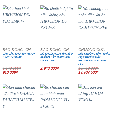
64,000₫.
6,140,000₫.
là:
2,200,000₫.
là:
5,219,000₫.
1,870,000₫
- 41%
- 15%
BÁO ĐỘNG, CHỐNG TRỘM
BÁO ĐỘNG, CHỐNG TRỘM
CHUÔNG CỬA MÀN HÌNH
ĐẦU BÁO KHÓI HIKVISION
BỘ KHUẾCH ĐẠI TÍN HIỆU
NÚT CHUÔNG HÌNH NHẬN
DS-PD1-SMK-W
KHÔNG DÂY HIKVISION
DIỆN KHUÔN MẶT
DS-PR1-WB
HIKVISION DS-KD9203-
FE6
1,540,000
₫
2,948,000
₫
15,750,000
₫
Giá
Giá
Giá
Giá
910,000
₫
13,387,500
₫
gốc
hiện
gốc
hiện
là:
tại
là:
tại
1,540,000₫.
là:
15,750,000₫.
là:
910,000₫.
13,387,5
- 15%
- 15%