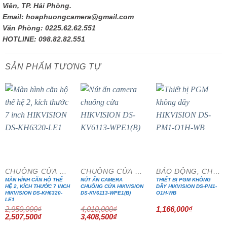
Viên, TP. Hải Phòng.
Email: hoaphuongcamera@gmail.com
Văn Phòng: 0225.62.62.551
HOTLINE: 098.82.82.551
SẢN PHẨM TƯƠNG TỰ
- 15%
- 15%
CHUÔNG CỬA MÀN HÌNH
CHUÔNG CỬA MÀN HÌNH
BÁO ĐỘNG, CHỐNG TRỘM
MÀN HÌNH CĂN HỘ THẾ
NÚT ẤN CAMERA
THIẾT BỊ PGM KHÔNG
HỆ 2, KÍCH THƯỚC 7 INCH
CHUÔNG CỬA HIKVISION
DÂY HIKVISION DS-PM1-
HIKVISION DS-KH6320-
DS-KV6113-WPE1(B)
O1H-WB
LE1
2,950,000
₫
4,010,000
₫
1,166,000
₫
Giá
Giá
Giá
Giá
2,507,500
₫
3,408,500
₫
gốc
hiện
gốc
hiện