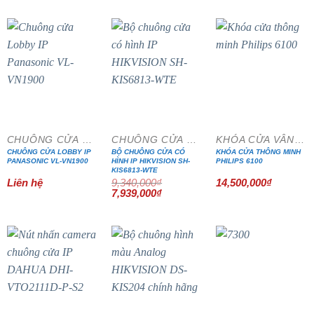
là:
tại
là:
tại
8,366,000₫.
là:
1,900,000₫.
là:
7,111,100₫.
1,615,000₫
- 15%
CHUÔNG CỬA MÀN HÌNH
CHUÔNG CỬA MÀN HÌNH
KHÓA CỬA VÂN TAY
CHUÔNG CỬA LOBBY IP
BỘ CHUÔNG CỬA CÓ
KHÓA CỬA THÔNG MINH
PANASONIC VL-VN1900
HÌNH IP HIKVISION SH-
PHILIPS 6100
KIS6813-WTE
Liên hệ
9,340,000
₫
14,500,000
₫
Giá
Giá
7,939,000
₫
gốc
hiện
là:
tại
9,340,000₫.
là:
7,939,000₫.
- 15%
- 15%