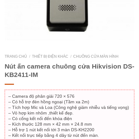
TRANG CHỦ
/
THIẾT BỊ ĐIỆN KHÁC
/
CHUÔNG CỬA MÀN HÌNH
Nút ấn camera chuông cửa Hikvision DS-
KB2411-IM
– Camera độ phân giải 720 × 576
– Có hỗ trợ đèn hồng ngoại (Tầm xa 2m)
– Tích hợp Mic và Loa (Công nghệ giảm nhiễu và tiếng vọng)
– Vỏ hợp kim nhôm ,thiết kế đẹp.
– Có cổng kết nối đến khóa điện
– Kích thước 128 mm × 42 mm × 24.8 mm
– Hỗ trợ 1 nút kết nối tới 3 màn DS-KH2200
– Kết nối trực tiếp bằng 4 dây từ nút đến màn.