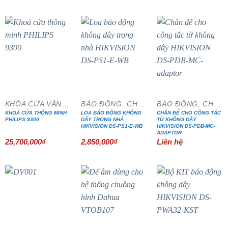
là:
tại
7,260,000₫.
là:
5,808,000₫
KHÓA CỬA VÂN TAY
BÁO ĐỘNG, CHỐNG TRỘM
BÁO ĐỘNG, CHỐNG TRỘM
KHOÁ CỬA THÔNG MINH
LOA BÁO ĐỘNG KHÔNG
CHÂN ĐẾ CHO CÔNG TẮC
PHILIPS 9300
DÂY TRONG NHÀ
TỪ KHÔNG DÂY
HIKVISION DS-PS1-E-WB
HIKVISION DS-PDB-MC-
ADAPTOR
25,700,000
₫
2,850,000
₫
Liên hệ
- 15%
- 20%