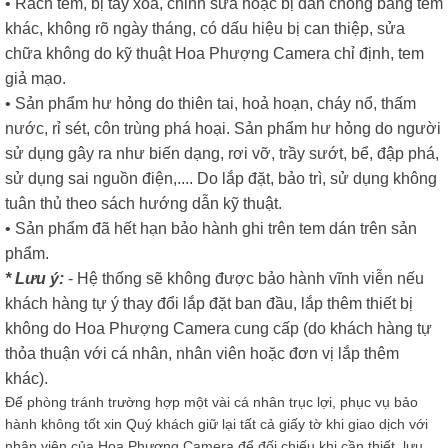
• Rách tem, bị tẩy xoá, chỉnh sửa hoặc bị dán chồng bằng tem
khác, không rõ ngày tháng, có dấu hiệu bị can thiệp, sửa
chữa không do kỹ thuật Hoa Phượng Camera chỉ định, tem
giả mạo.
• Sản phẩm hư hỏng do thiên tai, hoả hoạn, cháy nổ, thấm
nước, rỉ sét, côn trùng phá hoại. Sản phẩm hư hỏng do người
sử dụng gây ra như biến dạng, rơi vỡ, trầy sướt, bể, đập phá,
sử dụng sai nguồn điện,.... Do lắp đặt, bảo trì, sử dụng không
tuân thủ theo sách hướng dẫn kỹ thuật.
• Sản phẩm đã hết hạn bảo hành ghi trên tem dán trên sản
phẩm.
* Lưu ý:
- Hệ thống sẽ không được bảo hành vĩnh viễn nếu
khách hàng tự ý thay đổi lắp đặt ban đầu, lắp thêm thiết bị
không do Hoa Phượng Camera cung cấp (do khách hàng tự
thỏa thuận với cá nhân, nhân viên hoặc đơn vị lắp thêm
khác).
Để phòng tránh trường hợp một vài cá nhân trục lợi, phục vụ bảo
hành không tốt xin Quý khách giữ lại tất cả giấy tờ khi giao dịch với
nhân viên của Hoa Phượng Camera để đối chiếu khi cần thiết, lưu