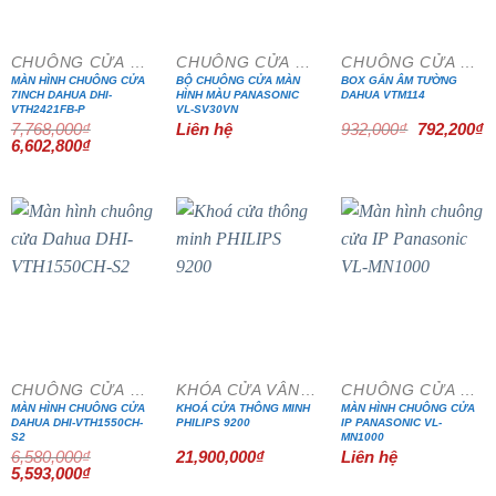
CHUÔNG CỬA MÀN HÌNH
CHUÔNG CỬA MÀN HÌNH
CHUÔNG CỬA MÀN HÌNH
MÀN HÌNH CHUÔNG CỬA
BỘ CHUÔNG CỬA MÀN
BOX GẮN ÂM TƯỜNG
7INCH DAHUA DHI-
HÌNH MÀU PANASONIC
DAHUA VTM114
VTH2421FB-P
VL-SV30VN
Giá
G
7,768,000
₫
Liên hệ
932,000
₫
792,200
₫
gốc
h
Giá
Giá
6,602,800
₫
là:
tạ
gốc
hiện
932,000₫.
là
là:
tại
7
7,768,000₫.
là:
6,602,800₫.
- 15%
CHUÔNG CỬA MÀN HÌNH
KHÓA CỬA VÂN TAY
CHUÔNG CỬA MÀN HÌNH
MÀN HÌNH CHUÔNG CỬA
KHOÁ CỬA THÔNG MINH
MÀN HÌNH CHUÔNG CỬA
DAHUA DHI-VTH1550CH-
PHILIPS 9200
IP PANASONIC VL-
S2
MN1000
6,580,000
₫
21,900,000
₫
Liên hệ
Giá
Giá
5,593,000
₫
gốc
hiện