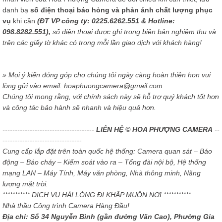
danh bạ
số điện thoại báo hỏng và phản ánh chất lượng phục
vụ
khi cần
(ĐT VP công ty: 0225.6262.551 & Hotline:
098.8282.551),
số điện thoại được ghi trong biên bản nghiệm thu và
trên các giấy tờ khác có trong mỗi lần giao dịch với khách hàng!
» Mọi ý kiến đóng góp cho chúng tôi ngày càng hoàn thiện hơn vui
lòng gửi vào email: hoaphuongcamera@gmail.com
Chúng tôi mong rằng, với chính sách này sẽ hỗ trợ quý khách tốt hơn
và công tác bảo hành sẽ nhanh và hiệu quả hơn.
-------------------------------------
LIÊN HỆ © HOA PHƯỢNG CAMERA
--
--------------------------------
Cung cấp lắp đặt trên toàn quốc hệ thống: Camera quan sát – Báo
động – Báo cháy – Kiểm soát vào ra – Tổng đài nội bộ, Hệ thống
mạng LAN – Máy Tính, Máy văn phòng, Nhà thông minh, Năng
lượng mặt trời.
*********** DỊCH VỤ HÀI LÒNG ĐI KHẮP MUÔN NƠI ***********
Nhà thầu Công trình Camera Hàng Đầu!
Địa chỉ: Số 34 Nguyễn Bình (gần đường Văn Cao), Phường Gia