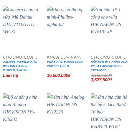
12,600,000₫.
là:
6,410,000₫.
là:
10,710,000₫.
5,448,500₫.
- 15%
CHUÔNG CỬA MÀN HÌNH
KHÓA CỬA VÂN TAY
CHUÔNG CỬA MÀN HÌNH
CAMERA CHUÔNG CỬA
KHÓA CỬA THÔNG MINH
NÚT BẤM IP 1 CỔNG CHO
WIFI DAHUA DHI-
PHILIPS ALPHA
VILLA HIKVISION DS-
VTO2111D-WP-S1
KV8102-IP
Liên hệ
16,500,000
₫
4,150,000
₫
Giá
Giá
3,527,500
₫
gốc
hiện
là:
tại
4,150,000₫.
là:
3,527,500₫
- 15%
- 15%
- 15%