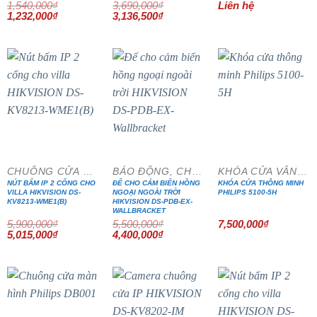
Được xếp
1,540,000
₫
3,690,000
₫
Liên hệ
Giá
Giá
Giá
hạng
5.00
5
Giá
1,232,000
₫
3,136,500
₫
gốc
hiện
gốc
hiện
sao
là:
tại
là:
tại
1,540,000₫.
là:
3,690,000₫.
là:
1,232,000₫.
3,136,500₫.
- 15%
- 20%
CHUÔNG CỬA MÀN HÌNH
BÁO ĐỘNG, CHỐNG TRỘM
KHÓA CỬA VÂN TAY
NÚT BẤM IP 2 CỔNG CHO
ĐẾ CHO CẢM BIẾN HỒNG
KHÓA CỬA THÔNG MINH
VILLA HIKVISION DS-
NGOẠI NGOÀI TRỜI
PHILIPS 5100-5H
KV8213-WME1(B)
HIKVISION DS-PDB-EX-
WALLBRACKET
5,900,000
₫
5,500,000
₫
7,500,000
₫
Giá
Giá
Giá
Giá
5,015,000
₫
4,400,000
₫
gốc
hiện
gốc
hiện
là:
tại
là:
tại
5,900,000₫.
là:
5,500,000₫.
là:
5,015,000₫.
4,400,000₫.