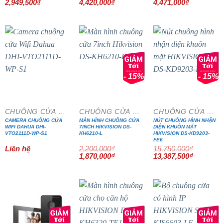
Giá
Giá
Giá
Giá
Giá
Giá
2,949,500
₫
4,420,000
₫
4,471,000
₫
gốc
hiện
gốc
hiện
gốc
hiện
là:
tại
là:
tại
là:
tại
3,470,000₫.
là:
5,200,000₫.
là:
5,260,000₫.
là:
2,949,500₫.
4,420,000₫.
4,471,000₫
- 15%
- 15%
CHUÔNG CỬA MÀN HÌNH
CHUÔNG CỬA MÀN HÌNH
CHUÔNG CỬA MÀN HÌNH
CAMERA CHUÔNG CỬA
MÀN HÌNH CHUÔNG CỬA
NÚT CHUÔNG HÌNH NHẬN
WIFI DAHUA DHI-
7INCH HIKVISION DS-
DIỆN KHUÔN MẶT
VTO2111D-WP-S1
KH6210-L
HIKVISION DS-KD9203-
FE6
Liên hệ
2,200,000
₫
15,750,000
₫
Giá
Giá
Giá
Giá
1,870,000
₫
13,387,500
₫
gốc
hiện
gốc
hiện
là:
tại
là:
tại
2,200,000₫.
là:
15,750,000₫.
là:
1,870,000₫.
13,387,5