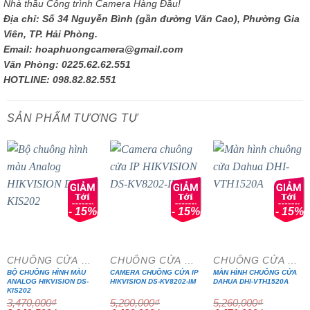
Nhà thầu Công trình Camera Hàng Đầu!
Địa chỉ: Số 34 Nguyễn Bình (gần đường Văn Cao), Phường Gia
Viên, TP. Hải Phòng.
Email: hoaphuongcamera@gmail.com
Văn Phòng: 0225.62.62.551
HOTLINE: 098.82.82.551
SẢN PHẨM TƯƠNG TỰ
- 15%
- 15%
- 15%
CHUÔNG CỬA MÀN HÌNH
CHUÔNG CỬA MÀN HÌNH
CHUÔNG CỬA MÀN HÌNH
BỘ CHUÔNG HÌNH MÀU
CAMERA CHUÔNG CỬA IP
MÀN HÌNH CHUÔNG CỬA
ANALOG HIKVISION DS-
HIKVISION DS-KV8202-IM
DAHUA DHI-VTH1520A
KIS202
3,470,000
₫
5,200,000
₫
5,260,000
₫