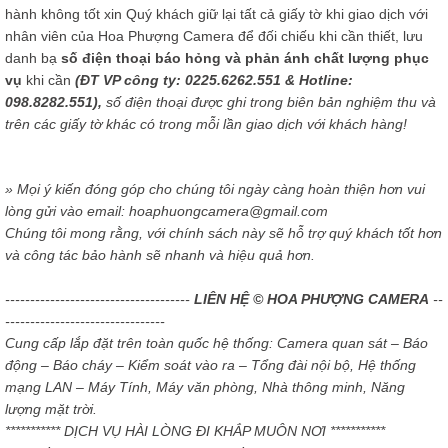
hành không tốt xin Quý khách giữ lại tất cả giấy tờ khi giao dịch với
nhân viên của Hoa Phượng Camera để đối chiếu khi cần thiết, lưu
danh bạ
số điện thoại báo hỏng và phản ánh chất lượng phục
vụ
khi cần
(ĐT VP công ty: 0225.6262.551 & Hotline:
098.8282.551),
số điện thoại được ghi trong biên bản nghiệm thu và
trên các giấy tờ khác có trong mỗi lần giao dịch với khách hàng!
» Mọi ý kiến đóng góp cho chúng tôi ngày càng hoàn thiện hơn vui
lòng gửi vào email: hoaphuongcamera@gmail.com
Chúng tôi mong rằng, với chính sách này sẽ hỗ trợ quý khách tốt hơn
và công tác bảo hành sẽ nhanh và hiệu quả hơn.
-------------------------------------
LIÊN HỆ © HOA PHƯỢNG CAMERA
--
--------------------------------
Cung cấp lắp đặt trên toàn quốc hệ thống: Camera quan sát – Báo
động – Báo cháy – Kiểm soát vào ra – Tổng đài nội bộ, Hệ thống
mạng LAN – Máy Tính, Máy văn phòng, Nhà thông minh, Năng
lượng mặt trời.
*********** DỊCH VỤ HÀI LÒNG ĐI KHẮP MUÔN NƠI ***********