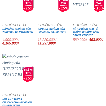
- 15%
- 15%
- 15%
CHUÔNG CỬA MÀN HÌNH
CHUÔNG CỬA MÀN HÌNH
CHUÔNG CỬA MÀN HÌNH
MÀN HÌNH CHUÔNG CỬA
CAMERA CHUÔNG CỬA
ĐẾ ÂM DÙNG CHO HỆ
7INCH DAHUA VTH1510CH
HIKVISION DS-KD8102-V
THỐNG CHUÔNG HÌNH
DAHUA VTOB107
Giá
G
4,900,000
₫
13,220,000
₫
580,000
₫
493,000
₫
gốc
h
Giá
Giá
Giá
Giá
4,165,000
₫
11,237,000
₫
là:
tạ
gốc
hiện
gốc
hiện
580,000₫.
là
là:
tại
là:
tại
4
4,900,000₫.
là:
13,220,000₫.
là:
4,165,000₫.
11,237,000₫.
- 15%
CHUÔNG CỬA MÀN HÌNH
NÚT ẤN CAMERA
CHUÔNG CỬA HIKVISION
DS-KB2411T-IM