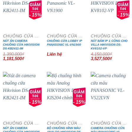
- 15%
- 15%
CHUÔNG CỬA MÀN HÌNH
CHUÔNG CỬA MÀN HÌNH
CHUÔNG CỬA MÀN HÌNH
NÚT ẤN CAMERA
CHUÔNG CỬA LOBBY IP
NÚT BẤM IP 1 CỔNG CHO
CHUÔNG CỬA HIKVISION
PANASONIC VL-VN1900
VILLA HIKVISION DS-
DS-KB2411-IM
KV8102-VP
1,390,000
₫
Liên hệ
4,150,000
₫
Giá
Giá
Giá
Giá
1,181,500
₫
3,527,500
₫
gốc
hiện
gốc
hiện
là:
tại
là:
tại
1,390,000₫.
là:
4,150,000₫.
là:
1,181,500₫.
3,527,500₫
- 15%
- 15%
CHUÔNG CỬA MÀN HÌNH
CHUÔNG CỬA MÀN HÌNH
CHUÔNG CỬA MÀN HÌNH
NÚT ẤN CAMERA
BỘ CHUÔNG HÌNH MÀU
CAMERA CHUÔNG CỬA
CHUÔNG CỬA HIKVISION
ANALOG HIKVISION DS-
MÀU PANASONIC VL-