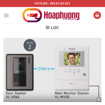
Chuyển
HOTLINE: 098.82.82.551
đến
nội
dung
LỌC