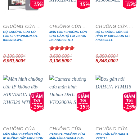
- 15%
- 15%
- 15%
CHUÔNG CỬA MÀN HÌNH
CHUÔNG CỬA MÀN HÌNH
CHUÔNG CỬA MÀN HÌNH
BỘ CHUÔNG CỬA CÓ
MÀN HÌNH CHUÔNG CỬA
BỘ CHUÔNG CỬA CÓ
HÌNH IP HIKVISION SH-
CHO CĂN HỘ HIKVISION
HÌNH IP HIKVISION SH-
KIS6613-WTE
DS-KH6320-TE1
KIS6603-LE
Được xếp
8,190,000
₫
3,690,000
₫
6,880,000
₫
Giá
Giá
Giá
Giá
Giá
Giá
6,961,500
₫
hạng
3,136,500
5.00
₫
5,848,000
₫
gốc
hiện
gốc
hiện
gốc
hiện
5 sao
là:
tại
là:
tại
là:
tại
8,190,000₫.
là:
3,690,000₫.
là:
6,880,000₫.
là:
6,961,500₫.
3,136,500₫.
5,848,000₫
- 15%
- 15%
- 15%
CHUÔNG CỬA MÀN HÌNH
CHUÔNG CỬA MÀN HÌNH
CHUÔNG CỬA MÀN HÌNH
MÀN HÌNH CHUÔNG CỬA
CAMERA CHUÔNG CỬA
BOX GẮN NỔI DAHUA
IP KHÔNG DÂY HIKVISION
MÀN HÌNH DAHUA DHI-
VTM115