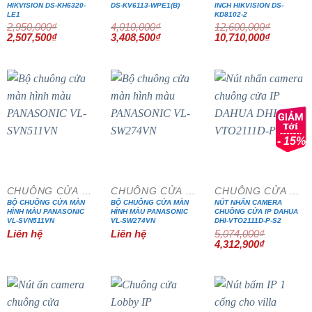
HIKVISION DS-KH6320-
DS-KV6113-WPE1(B)
INCH HIKVISION DS-
LE1
KD8102-2
2,950,000
₫
4,010,000
₫
12,600,000
₫
Giá
Giá
Giá
Giá
Giá
Giá
2,507,500
₫
3,408,500
₫
10,710,000
₫
gốc
hiện
gốc
hiện
gốc
hiện
là:
tại
là:
tại
là:
tại
2,950,000₫.
là:
4,010,000₫.
là:
12,600,000₫.
là:
2,507,500₫.
3,408,500₫.
10,710,0
- 15%
CHUÔNG CỬA MÀN HÌNH
CHUÔNG CỬA MÀN HÌNH
CHUÔNG CỬA MÀN HÌNH
BỘ CHUÔNG CỬA MÀN
BỘ CHUÔNG CỬA MÀN
NÚT NHẤN CAMERA
HÌNH MÀU PANASONIC
HÌNH MÀU PANASONIC
CHUÔNG CỬA IP DAHUA
VL-SVN511VN
VL-SW274VN
DHI-VTO2111D-P-S2
Liên hệ
Liên hệ
5,074,000
₫
Giá
Giá
4,312,900
₫
gốc
hiện
là:
tại
5,074,000₫.
là:
4,312,900₫