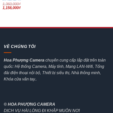
1,360,000
₫
Giá
Giá
1,156,000
₫
gốc
hiện
là:
tại
1,360,000₫.
là:
1,156,000₫.
VỀ CHÚNG TÔI
Hoa Phượng Camera
chuyên cung cấp lắp đặt trên toàn
quốc: Hệ thống Camera, Máy tính, Mạng LAN-Wifi, Tổng
đài điện thoại nội bộ, Thiết bị siêu thị, Nhà thông minh,
Khóa cửa vân tay..
© HOA PHƯỢNG CAMERA
DỊCH VỤ HÀI LÒNG ĐI KHẮP MUÔN NƠI