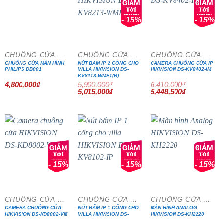
- 15%
- 15%
CHUÔNG CỬA MÀN HÌNH
CHUÔNG CỬA MÀN HÌNH
CHUÔNG CỬA MÀN HÌNH
CHUÔNG CỬA MÀN HÌNH
NÚT BẤM IP 2 CỔNG CHO
CAMERA CHUÔNG CỬA IP
PHILIPS DB001
VILLA HIKVISION DS-
HIKVISION DS-KV8402-IM
KV8213-WME1(B)
4,800,000
₫
5,900,000
₫
6,410,000
₫
Giá
Giá
Giá
Giá
5,015,000
₫
5,448,500
₫
gốc
hiện
gốc
hiện
là:
tại
là:
tại
5,900,000₫.
là:
6,410,000₫.
là:
5,015,000₫.
5,448,500₫
- 15%
- 15%
- 15%
CHUÔNG CỬA MÀN HÌNH
CHUÔNG CỬA MÀN HÌNH
CHUÔNG CỬA MÀN HÌNH
CAMERA CHUÔNG CỬA
NÚT BẤM IP 1 CỔNG CHO
MÀN HÌNH ANALOG
HIKVISION DS-KD8002-VM
VILLA HIKVISION DS-
HIKVISION DS-KH2220