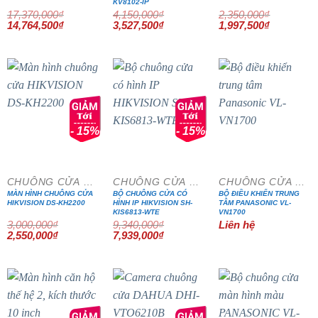
KV8102-IP
17,370,000
₫
4,150,000
₫
2,350,000
₫
Giá
Giá
Giá
Giá
Giá
Giá
14,764,500
₫
3,527,500
₫
1,997,500
₫
gốc
hiện
gốc
hiện
gốc
hiện
là:
tại
là:
tại
là:
tại
17,370,000₫.
là:
4,150,000₫.
là:
2,350,000₫.
là:
14,764,500₫.
3,527,500₫.
1,997,500₫
- 15%
- 15%
CHUÔNG CỬA MÀN HÌNH
CHUÔNG CỬA MÀN HÌNH
CHUÔNG CỬA MÀN HÌNH
MÀN HÌNH CHUÔNG CỬA
BỘ CHUÔNG CỬA CÓ
BỘ ĐIỀU KHIỂN TRUNG
HIKVISION DS-KH2200
HÌNH IP HIKVISION SH-
TÂM PANASONIC VL-
KIS6813-WTE
VN1700
3,000,000
₫
9,340,000
₫
Liên hệ
Giá
Giá
Giá
Giá
2,550,000
₫
7,939,000
₫
gốc
hiện
gốc
hiện
là:
tại
là:
tại
3,000,000₫.
là:
9,340,000₫.
là:
2,550,000₫.
7,939,000₫.