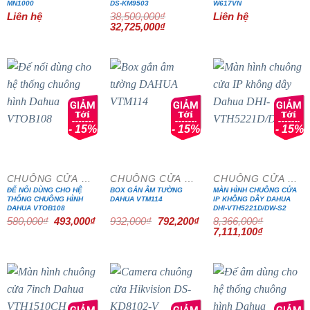
MN1000
DS-KM9503
W617VN
Liên hệ
38,500,000
₫
Liên hệ
Giá
Giá
32,725,000
₫
gốc
hiện
là:
tại
38,500,000₫.
là:
32,725,000₫.
- 15%
- 15%
- 15%
CHUÔNG CỬA MÀN HÌNH
CHUÔNG CỬA MÀN HÌNH
CHUÔNG CỬA MÀN HÌNH
ĐẾ NỔI DÙNG CHO HỆ
BOX GẮN ÂM TƯỜNG
MÀN HÌNH CHUÔNG CỬA
THỐNG CHUÔNG HÌNH
DAHUA VTM114
IP KHÔNG DÂY DAHUA
DAHUA VTOB108
DHI-VTH5221D/DW-S2
Giá
Giá
Giá
Giá
580,000
₫
493,000
₫
932,000
₫
792,200
₫
8,366,000
₫
gốc
hiện
gốc
hiện
Giá
Giá
7,111,100
₫
là:
tại
là:
tại
gốc
hiện
580,000₫.
là:
932,000₫.
là:
là:
tại
493,000₫.
792,200₫.
8,366,000₫.
là:
7,111,100₫