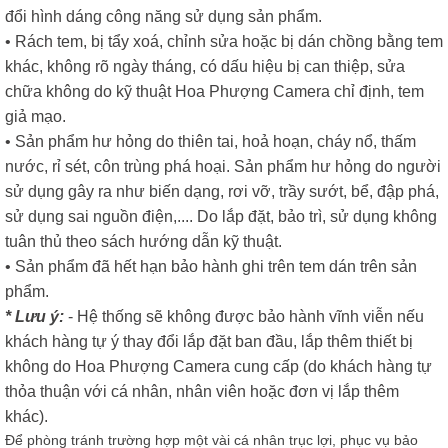
đổi hình dáng công năng sử dụng sản phẩm.
• Rách tem, bị tẩy xoá, chỉnh sửa hoặc bị dán chồng bằng tem
khác, không rõ ngày tháng, có dấu hiệu bị can thiệp, sửa
chữa không do kỹ thuật Hoa Phượng Camera chỉ định, tem
giả mạo.
• Sản phẩm hư hỏng do thiên tai, hoả hoạn, cháy nổ, thấm
nước, rỉ sét, côn trùng phá hoại. Sản phẩm hư hỏng do người
sử dụng gây ra như biến dạng, rơi vỡ, trầy sướt, bể, đập phá,
sử dụng sai nguồn điện,.... Do lắp đặt, bảo trì, sử dụng không
tuân thủ theo sách hướng dẫn kỹ thuật.
• Sản phẩm đã hết hạn bảo hành ghi trên tem dán trên sản
phẩm.
* Lưu ý:
- Hệ thống sẽ không được bảo hành vĩnh viễn nếu
khách hàng tự ý thay đổi lắp đặt ban đầu, lắp thêm thiết bị
không do Hoa Phượng Camera cung cấp (do khách hàng tự
thỏa thuận với cá nhân, nhân viên hoặc đơn vị lắp thêm
khác).
Để phòng tránh trường hợp một vài cá nhân trục lợi, phục vụ bảo