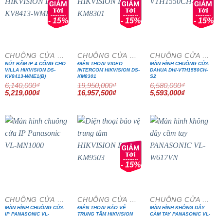
- 15%
- 15%
- 15%
CHUÔNG CỬA MÀN HÌNH
CHUÔNG CỬA MÀN HÌNH
CHUÔNG CỬA MÀN HÌNH
NÚT BẤM IP 4 CỔNG CHO
ĐIỆN THOẠI VIDEO
MÀN HÌNH CHUÔNG CỬA
VILLA HIKVISION DS-
INTERCOM HIKVISION DS-
DAHUA DHI-VTH1550CH-
KV8413-WME1(B)
KM8301
S2
6,140,000
₫
19,950,000
₫
6,580,000
₫
Giá
Giá
Giá
Giá
Giá
Giá
5,219,000
₫
16,957,500
₫
5,593,000
₫
gốc
hiện
gốc
hiện
gốc
hiện
là:
tại
là:
tại
là:
tại
6,140,000₫.
là:
19,950,000₫.
là:
6,580,000₫.
là:
5,219,000₫.
16,957,500₫.
5,593,000₫
- 15%
CHUÔNG CỬA MÀN HÌNH
CHUÔNG CỬA MÀN HÌNH
CHUÔNG CỬA MÀN HÌNH
MÀN HÌNH CHUÔNG CỬA
ĐIỆN THOẠI BẢO VỆ
MÀN HÌNH KHÔNG DÂY
IP PANASONIC VL-
TRUNG TÂM HIKVISION
CẦM TAY PANASONIC VL-