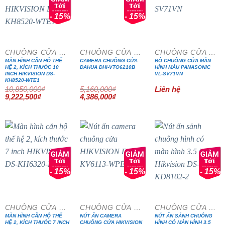
- 15%
- 15%
CHUÔNG CỬA MÀN HÌNH
CHUÔNG CỬA MÀN HÌNH
CHUÔNG CỬA MÀN HÌNH
MÀN HÌNH CĂN HỘ THẾ
CAMERA CHUÔNG CỬA
BỘ CHUÔNG CỬA MÀN
HỆ 2, KÍCH THƯỚC 10
DAHUA DHI-VTO6210B
HÌNH MÀU PANASONIC
INCH HIKVISION DS-
VL-SV71VN
KH8520-WTE1
10,850,000
₫
5,160,000
₫
Liên hệ
Giá
Giá
Giá
Giá
9,222,500
₫
4,386,000
₫
gốc
hiện
gốc
hiện
là:
tại
là:
tại
10,850,000₫.
là:
5,160,000₫.
là:
9,222,500₫.
4,386,000₫.
- 15%
- 15%
- 15%
CHUÔNG CỬA MÀN HÌNH
CHUÔNG CỬA MÀN HÌNH
CHUÔNG CỬA MÀN HÌNH
MÀN HÌNH CĂN HỘ THẾ
NÚT ẤN CAMERA
NÚT ẤN SẢNH CHUÔNG
HỆ 2, KÍCH THƯỚC 7 INCH
CHUÔNG CỬA HIKVISION
HÌNH CÓ MÀN HÌNH 3.5