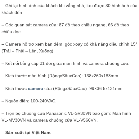
– Ghi lại hình ảnh của khách khi vắng nhà, lưu được 30 hình ảnh của
khách đến.
– Góc quan sát camera cửa: 87 độ theo chiều ngang, 66 độ theo
chiều dọc.
– Camera hỗ trợ xem ban đêm, góc xoay có khả năng điều chỉnh 15°
(Trái – Phải – Lên, Xuống).
– Kết nối bằng cáp 01 đôi giữa màn hình và camera chuông cửa.
– Kích thước màn hình (RộngxSâuxCao): 138x260x183mm.
– Kích thước
camera
cửa (RộngxSâuxCao): 99×36.5x131mm
– Nguồn điện: 100-240VAC.
– Trọn bộ chuông cửa Panasonic VL-SV30VN bao gồm: Màn hình
VL-MV30VN và camera chuông cửa VL-V566VN.
–
Sản xuất tại Việt Nam.