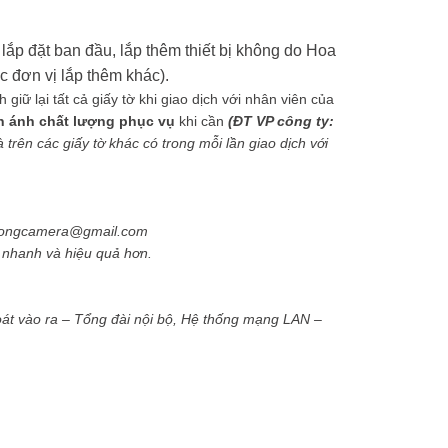
lắp đặt ban đầu, lắp thêm thiết bị không do Hoa
 đơn vị lắp thêm khác).
iữ lại tất cả giấy tờ khi giao dịch với nhân viên của
n ánh chất lượng phục vụ
khi cần
(ĐT VP công ty:
trên các giấy tờ khác có trong mỗi lần giao dịch với
phuongcamera@gmail.com
ẽ nhanh và hiệu quả hơn.
át vào ra – Tổng đài nội bộ, Hệ thống mạng LAN –