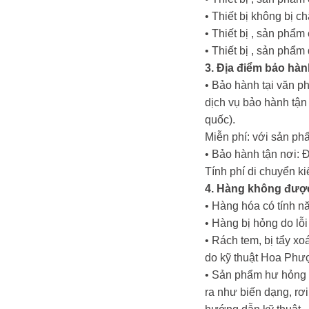
• Thiết bị không bị c
• Thiết bị , sản phẩ
• Thiết bị , sản phẩ
3. Địa điểm bảo hàn
• Bảo hành tại văn p
dịch vụ bảo hành tậ
quốc).
Miễn phí: với sản ph
• Bảo hành tận nơi: 
Tính phí di chuyển k
4. Hàng không đượ
• Hàng hóa có tính nă
• Hàng bị hỏng do lỗ
• Rách tem, bị tẩy x
do kỹ thuật Hoa Phư
• Sản phẩm hư hỏng d
ra như biến dạng, rơi