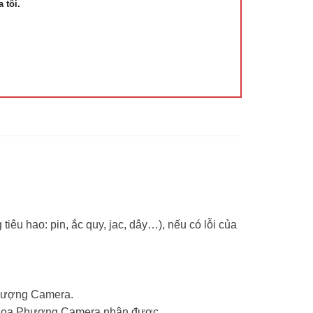
 tôi.
tiêu hao: pin, ắc quy, jac, dây…), nếu có lỗi của
Phượng Camera.
ểm Hoa Phượng Camera nhận được.