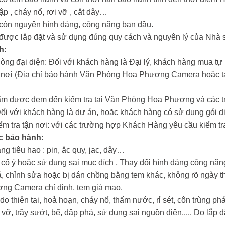
hập , cháy nổ, rơi vỡ , cắt dây…
m còn nguyên hình dáng, công năng ban đầu.
m được lắp đặt và sử dụng đúng quy cách và nguyên lý của Nhà 
h:
hòng đại diện: Đối với khách hàng là Đại lý, khách hàng mua tự
n nơi (Địa chỉ bảo hành Văn Phòng Hoa Phượng Camera hoặc tại
ẩm được đem đến kiểm tra tại Văn Phòng Hoa Phượng và các tr
Đối với khách hàng là dự án, hoặc khách hàng có sử dụng gói dị
iểm tra tận nơi: với các trường hợp Khách Hàng yêu cầu kiểm tra
c bảo hành
:
ng tiêu hao : pin, ắc quy, jac, dây…
i cố ý hoặc sử dụng sai mục đích , Thay đổi hình dáng công nă
oá, chỉnh sửa hoặc bị dán chồng bằng tem khác, không rõ ngày t
ợng Camera chỉ định, tem giả mạo.
o thiên tai, hoả hoạn, cháy nổ, thấm nước, rỉ sét, côn trùng 
 vỡ, trầy sướt, bể, đập phá, sử dụng sai nguồn điện,.... Do lắp đ