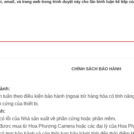
i, email, và trang web trong trình duyệt này cho lần bình luận kế tiếp của
CHÍNH SÁCH BẢO HÀNH
hành:
 tuân theo điều kiện bảo hành (ngoại trừ hàng hóa có tính năng 
 cứng của thiết bị.
nh:
m có lỗi của Nhà sản xuất về phần cứng hoặc phần mềm.
ẩm được mua từ Hoa Phượng Camera hoặc các đại lý của Hoa 
m có tem bảo hành và còn thời hạn bảo hành tính đến thời đi