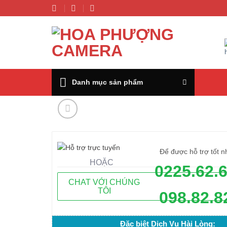
Chuyển
đến
nội
dung
Danh mục sản phẩm
Để được hỗ trợ tốt n
HOẶC
0225.62.
CHAT VỚI CHÚNG
TÔI
098.82.8
Đặc biệt Dịch Vụ Hài Lòng: