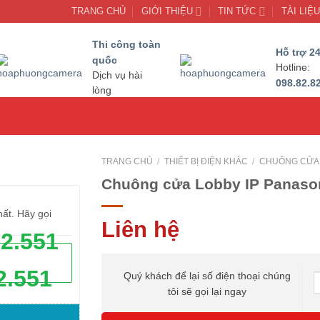
TRANG CHỦ
GIỚI THIỆU
TIN TỨC
TÀI LIỆ
Thi công toàn
Hỗ trợ 24
quốc
Hotline:
Dịch vụ hài
098.82.8
lòng
TRANG CHỦ
/
THIẾT BỊ ĐIỆN KHÁC
/
CHUÔNG CỬA 
Chuông cửa Lobby IP Panaso
hất. Hãy gọi
Liên hệ
62.551
2.551
Quý khách để lại số điện thoại chúng
tôi sẽ gọi lại ngay