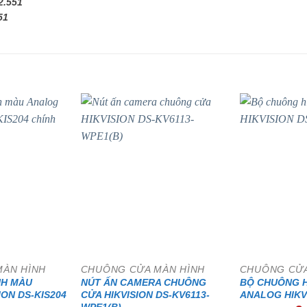
2.551
51
- 15%
- 15%
MÀN HÌNH
CHUÔNG CỬA MÀN HÌNH
CHUÔNG CỬA
NH MÀU
NÚT ẤN CAMERA CHUÔNG
BỘ CHUÔNG 
ON DS-KIS204
CỬA HIKVISION DS-KV6113-
ANALOG HIKVI