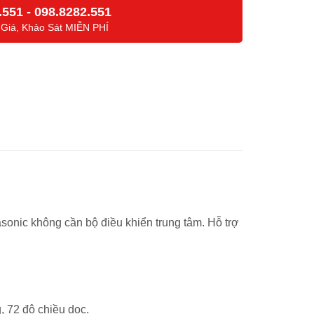
.551
-
098.8282.551
 Giá, Khảo Sát MIỄN PHÍ
onic không cần bộ điều khiển trung tâm. Hỗ trợ
72 độ chiều dọc.