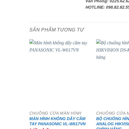
Văn Phòng: 0225.62.6
HOTLINE: 098.82.82.5
SẢN PHẨM TƯƠNG TỰ
CHUÔNG CỬA MÀN HÌNH
CHUÔNG CỬA 
MÀN HÌNH KHÔNG DÂY CẦM
BỘ CHUÔNG HÌ
TAY PANASONIC VL-W617VN
ANALOG HIKVISI