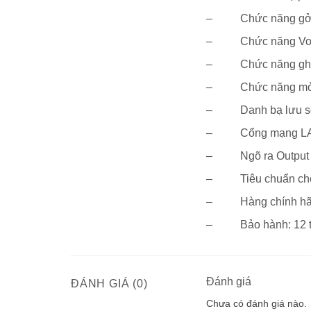
– Chức năng gởi 
– Chức năng Voic
– Chức năng ghi h
– Chức năng mở cổn
– Danh bạ lưu số 
– Cổng mạng LAN h
– Ngõ ra Output kết
– Tiêu chuẩn chốn
– Hàng chính hãn
– Bảo hành: 12 t
Đánh giá
ĐÁNH GIÁ (0)
Chưa có đánh giá nào.