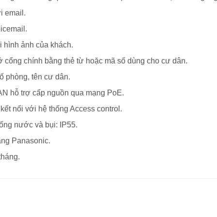
email.
email.
ình ảnh của khách.
g chính bằng thẻ từ hoặc mã số dùng cho cư dân.
phòng, tên cư dân.
ỗ trợ cấp nguồn qua mạng PoE.
 nối với hệ thống Access control.
g nước và bụi: IP55.
g Panasonic.
háng.