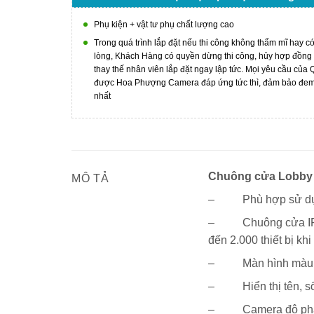
Phụ kiện + vật tư phụ chất lượng cao
Trong quá trình lắp đặt nếu thi công không thẩm mĩ hay c
lòng, Khách Hàng có quyền dừng thi công, hủy hợp đồng
thay thế nhân viên lắp đặt ngay lập tức. Mọi yêu cầu của
được Hoa Phượng Camera đáp ứng tức thì, đảm bảo đem l
nhất
Chuông cửa Lobby 
MÔ TẢ
– Phù hợp sử dụng
– Chuông cửa IP đặt 
đến 2.000 thiết bị kh
– Màn hình màu L
– Hiển thị tên, số 
– Camera độ phân g