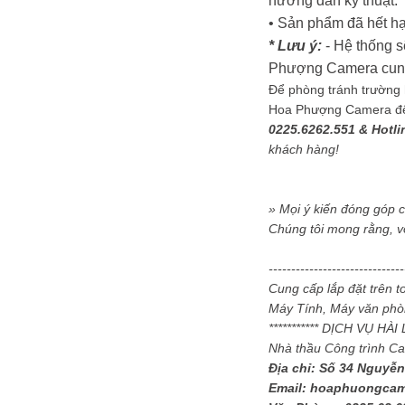
hướng dẫn kỹ thuật.
• Sản phẩm đã hết hạ
* Lưu ý:
- Hệ thống s
Phượng Camera cung c
Để phòng tránh trường h
Hoa Phượng Camera để đ
0225.6262.551 & Hotli
khách hàng!
» Mọi ý kiến đóng góp 
Chúng tôi mong rằng, v
-----------------------------
Cung cấp lắp đặt trên 
Máy Tính, Máy văn phòn
*********** DỊCH VỤ HÀ
Nhà thầu Công trình C
Địa chỉ: Số 34 Nguyễn
Email: hoaphuongca