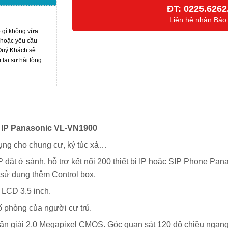
ĐT:
0225.6262
Liên hệ nhận Báo
ó gì không vừa
 hoặc yêu cầu
 Quý Khách sẽ
ại sự hài lòng
IP Panasonic VL-VN1900
 cho chung cư, ký túc xá…
ở sảnh, hỗ trợ kết nối 200 thiết bị IP hoặc SIP Phone Panas
i sử dụng thêm Control box.
CD 3.5 inch.
phòng của người cư trú.
iải 2.0 Megapixel CMOS. Góc quan sát 120 độ chiều ngang, 