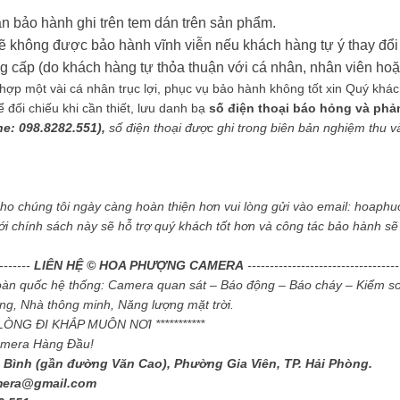
n bảo hành ghi trên tem dán trên sản phẩm.
ẽ không được bảo hành vĩnh viễn nếu khách hàng tự ý thay đổi 
ấp (do khách hàng tự thỏa thuận với cá nhân, nhân viên hoặc
ợp một vài cá nhân trục lợi, phục vụ bảo hành không tốt xin Quý khách g
ối chiếu khi cần thiết, lưu danh bạ
số điện thoại báo hỏng và phả
ne: 098.8282.551),
số điện thoại được ghi trong biên bản nghiệm thu và 
cho chúng tôi ngày càng hoàn thiện hơn vui lòng gửi vào email: hoa
ới chính sách này sẽ hỗ trợ quý khách tốt hơn và công tác bảo hành s
--------
LIÊN HỆ © HOA PHƯỢNG CAMERA
----------------------------------
toàn quốc hệ thống: Camera quan sát – Báo động – Báo cháy – Kiểm so
g, Nhà thông minh, Năng lượng mặt trời.
I LÒNG ĐI KHẮP MUÔN NƠI ***********
amera Hàng Đầu!
 Bình (gần đường Văn Cao), Phường Gia Viên, TP. Hải Phòng.
mera@gmail.com