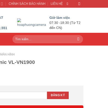
U
CHÍNH SÁCH BẢO HÀNH
LIÊN HỆ
/7
Giờ làm việc
07:30 -18:30 (Từ T2
2.551
đến CN)
Tìm
kiếm:
MÀN HÌNH
nic VL-VN1900