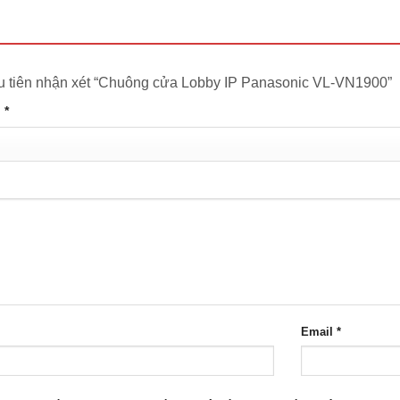
u tiên nhận xét “Chuông cửa Lobby IP Panasonic VL-VN1900”
n
*
Email
*