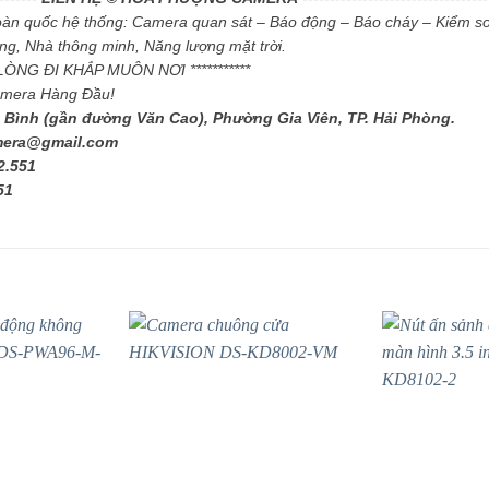
toàn quốc hệ thống: Camera quan sát – Báo động – Báo cháy – Kiểm so
g, Nhà thông minh, Năng lượng mặt trời.
I LÒNG ĐI KHẮP MUÔN NƠI ***********
amera Hàng Đầu!
 Bình (gần đường Văn Cao), Phường Gia Viên, TP. Hải Phòng.
mera@gmail.com
2.551
51
- 15%