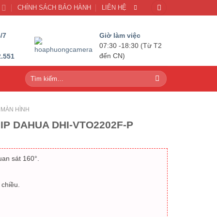
U
CHÍNH SÁCH BẢO HÀNH
LIÊN HỆ
/7
Giờ làm việc
07:30 -18:30 (Từ T2
2.551
đến CN)
Tìm
kiếm:
MÀN HÌNH
 IP DAHUA DHI-VTO2202F-P
an sát 160°.
 chiều.