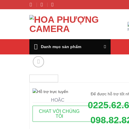
Chuyển
đến
nội
dung
Danh mục sản phẩm
Để được hỗ trợ tốt n
HOẶC
0225.62.
CHAT VỚI CHÚNG
TÔI
098.82.8