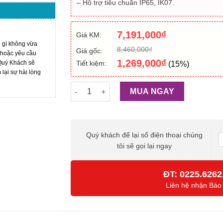
– Hỗ trợ tiêu chuẩn IP65, IK07.
7,191,000
₫
Giá KM:
ó gì không vừa
8,460,000
₫
Giá gốc:
 hoặc yêu cầu
1,269,000
₫
Tiết kiệm:
 Quý Khách sẽ
(15%)
ại sự hài lòng
Nút nhấn camera chuông cửa IP DAHUA DHI
MUA NGAY
Quý khách để lại số điện thoại chúng
tôi sẽ gọi lại ngay
ĐT:
0225.6262
Liên hệ nhận Báo