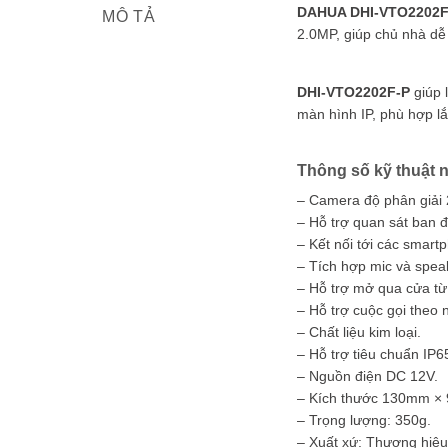
DAHUA DHI-VTO2202F
MÔ TẢ
2.0MP, giúp chủ nhà dễ
DHI-VTO2202F-P
giúp 
màn hình IP, phù hợp lắ
Thông số kỹ thuật
– Camera độ phân giải
– Hỗ trợ quan sát ban 
– Kết nối tới các smar
– Tích hợp mic và speak
– Hỗ trợ mở qua cửa từ
– Hỗ trợ cuộc gọi theo
– Chất liệu kim loại.
– Hỗ trợ tiêu chuẩn IP6
– Nguồn điện DC 12V.
– Kích thước 130mm 
– Trọng lượng: 350g.
– Xuất xứ: Thương hiệ