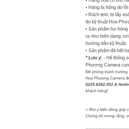
• Hàng hóa có tính nă
• Hàng bị hỏng do lỗ
• Rách tem, bị tẩy x
do kỹ thuật Hoa Phư
• Sản phẩm hư hỏng d
ra như biến dạng, rơi
hướng dẫn kỹ thuật.
• Sản phẩm đã hết hạ
* Lưu ý:
- Hệ thống s
Phượng Camera cung c
Để phòng tránh trường h
Hoa Phượng Camera để đ
0225.6262.551 & Hotli
khách hàng!
» Mọi ý kiến đóng góp 
Chúng tôi mong rằng, v
-----------------------------