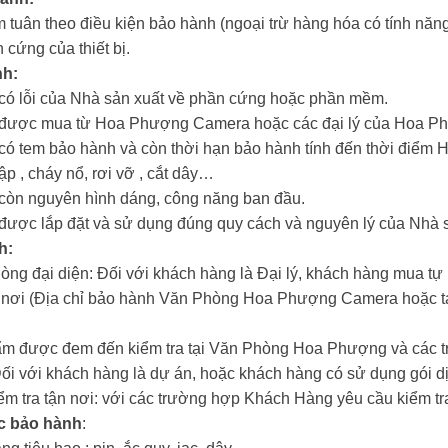
 tuân theo điều kiện bảo hành (ngoại trừ hàng hóa có tính năng 
 cứng của thiết bị.
nh:
m có lỗi của Nhà sản xuất về phần cứng hoặc phần mềm.
ẩm được mua từ Hoa Phượng Camera hoặc các đại lý của Hoa 
m có tem bảo hành và còn thời hạn bảo hành tính đến thời đi
hập , cháy nổ, rơi vỡ , cắt dây…
m còn nguyên hình dáng, công năng ban đầu.
m được lắp đặt và sử dụng đúng quy cách và nguyên lý của Nhà 
h:
hòng đại diện: Đối với khách hàng là Đại lý, khách hàng mua tự
n nơi (Địa chỉ bảo hành Văn Phòng Hoa Phượng Camera hoặc tại
ẩm được đem đến kiểm tra tại Văn Phòng Hoa Phượng và các tr
Đối với khách hàng là dự án, hoặc khách hàng có sử dụng gói dị
iểm tra tận nơi: với các trường hợp Khách Hàng yêu cầu kiểm tra
c bảo hành
: