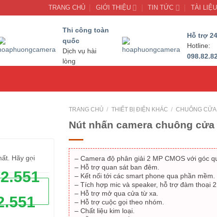
TRANG CHỦ
GIỚI THIỆU
TIN TỨC
TÀI LIỆ
Thi công toàn
Hỗ trợ 24
quốc
Hotline:
Dịch vụ hài
098.82.8
lòng
TRANG CHỦ
/
THIẾT BỊ ĐIỆN KHÁC
/
CHUÔNG CỬA 
Nút nhấn camera chuông cửa
hất. Hãy gọi
– Camera độ phân giải 2 MP CMOS với góc qu
- 15%
– Hỗ trợ quan sát ban đêm.
62.551
– Kết nối tới các smart phone qua phần mềm.
– Tích hợp mic và speaker, hỗ trợ đàm thoại 2
– Hỗ trợ mở qua cửa từ xa.
2.551
– Hỗ trợ cuộc gọi theo nhóm.
– Chất liệu kim loại.