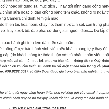
ng tiêu hao : pin, ắc quy, jac, dây…
i cố ý hoặc sử dụng sai mục đích , Thay đổi hình dáng công nă
oá, chỉnh sửa hoặc bị dán chồng bằng tem khác, không rõ ngày t
ợng Camera chỉ định, tem giả mạo.
o thiên tai, hoả hoạn, cháy nổ, thấm nước, rỉ sét, côn trùng 
 vỡ, trầy sướt, bể, đập phá, sử dụng sai nguồn điện,.... Do lắp đ
n bảo hành ghi trên tem dán trên sản phẩm.
ẽ không được bảo hành vĩnh viễn nếu khách hàng tự ý thay đổi 
ấp (do khách hàng tự thỏa thuận với cá nhân, nhân viên hoặc
ợp một vài cá nhân trục lợi, phục vụ bảo hành không tốt xin Quý khách g
ối chiếu khi cần thiết, lưu danh bạ
số điện thoại báo hỏng và phả
ne: 098.8282.551),
số điện thoại được ghi trong biên bản nghiệm thu và 
cho chúng tôi ngày càng hoàn thiện hơn vui lòng gửi vào email: hoa
ới chính sách này sẽ hỗ trợ quý khách tốt hơn và công tác bảo hành s
--------
LIÊN HỆ © HOA PHƯỢNG CAMERA
----------------------------------