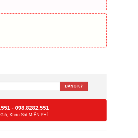
-VTO2202F-P số lượng
.551
-
098.8282.551
 Giá, Khảo Sát MIỄN PHÍ