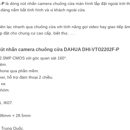
-P
là dòng nút nhấn camera chuông cửa màn hình lắp đặt ngoài trời thiế
 dàng nắm bắt tình hình và vị khách ngoài cửa.
liên lạc nhanh qua chuông cửa với tính năng gọi video hay giao tiếp â
p đặt cho chung cư cao cấp, biệt thư, ….
 nút nhấn camera chuông cửa DAHUA DHI-VTO2202F-P
 2.0MP CMOS với góc quan sát 160°.
đêm.
tphone qua phần mềm.
er, hỗ trợ đàm thoại 2 chiều.
 xa.
 nhóm.
5, IK07.
× 96mm × 28.5mm
u Trung Quốc.