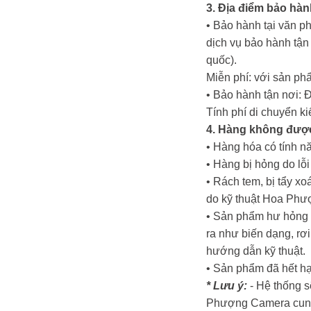
3. Địa điểm bảo hàn
• Bảo hành tại văn p
dịch vụ bảo hành tậ
quốc).
Miễn phí: với sản ph
• Bảo hành tận nơi: 
Tính phí di chuyển k
4. Hàng không đượ
• Hàng hóa có tính nă
• Hàng bị hỏng do lỗ
• Rách tem, bị tẩy x
do kỹ thuật Hoa Phư
• Sản phẩm hư hỏng d
ra như biến dạng, rơi
hướng dẫn kỹ thuật.
• Sản phẩm đã hết hạ
* Lưu ý:
- Hệ thống s
Phượng Camera cung c