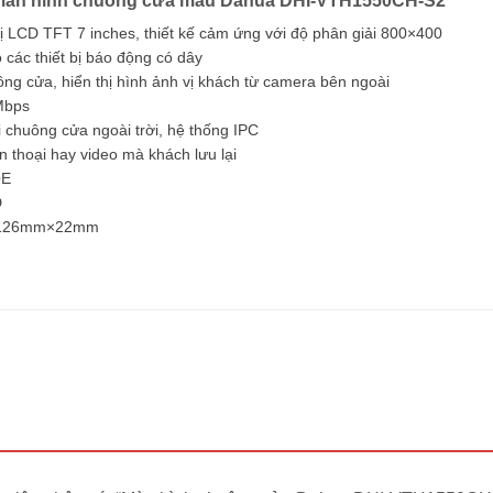
 màn hình chuông cửa màu Dahua DHI-VTH1550CH-S2
ị LCD TFT 7 inches, thiết kế cảm ứng với độ phân giải 800×400
 các thiết bị báo động có dây
ng cửa, hiển thị hình ảnh vị khách từ camera bên ngoài
Mbps
i chuông cửa ngoài trời, hệ thống IPC
n thoại hay video mà khách lưu lại
OE
D
m×126mm×22mm