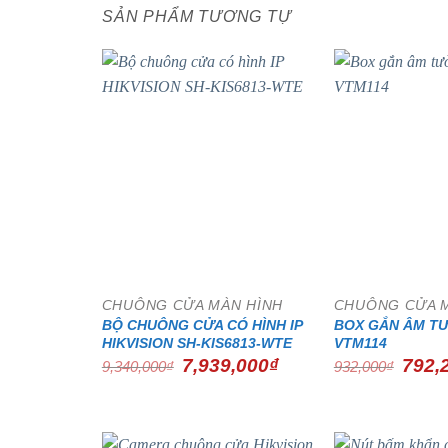
SẢN PHẨM TƯƠNG TỰ
- 15%
CHUÔNG CỬA MÀN HÌNH
CHUÔNG CỬA 
BỘ CHUÔNG CỬA CÓ HÌNH IP
BOX GẮN ÂM T
HIKVISION SH-KIS6813-WTE
VTM114
Giá
Giá
Giá
7,939,000
₫
792,
9,340,000
₫
932,000
₫
gốc
hiện
gốc
là:
tại
là:
9,340,000₫.
là:
932,00
7,939,000₫.