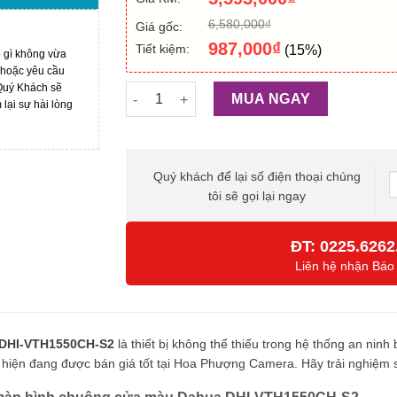
6,580,000
₫
Giá gốc:
987,000
₫
Tiết kiệm:
(15%)
ó gì không vừa
 hoặc yêu cầu
 Quý Khách sẽ
Màn hình chuông cửa Dahua DHI-VTH1550CH
MUA NGAY
ại sự hài lòng
Quý khách để lại số điện thoại chúng
tôi sẽ gọi lại ngay
ĐT:
0225.6262
Liên hệ nhận Báo
 DHI-VTH1550CH-S2
là thiết bị không thể thiếu trong hệ thống an ni
hiện đang được bán giá tốt tại Hoa Phượng Camera. Hãy trải nghiệm 