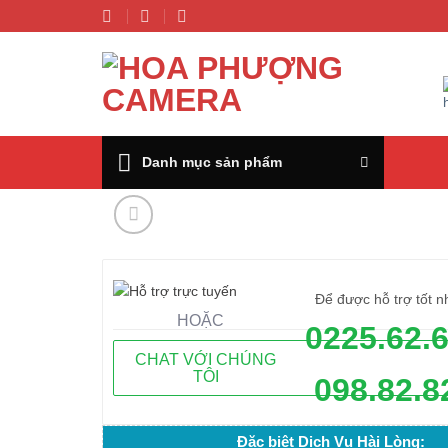
Chuyển
đến
nội
dung
Danh mục sản phẩm
Để được hỗ trợ tốt n
HOẶC
0225.62.
CHAT VỚI CHÚNG
TÔI
098.82.8
Đặc biệt Dịch Vụ Hài Lòng: