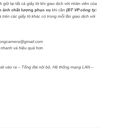
iữ lại tất cả giấy tờ khi giao dịch với nhân viên của
n ánh chất lượng phục vụ
khi cần
(ĐT VP công ty:
trên các giấy tờ khác có trong mỗi lần giao dịch với
phuongcamera@gmail.com
ẽ nhanh và hiệu quả hơn.
át vào ra – Tổng đài nội bộ, Hệ thống mạng LAN –