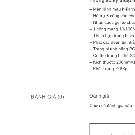
Thông số kỹ thuật
– Màn hình màu hiển th
– Hỗ trợ 6 cổng vào cho
– Nhận cuộc gọi từ chuô
– 1 cổng mạng 10/100
– Thích hợp trang bị vớ
– Phát các đoạn tin nhắ
– Trang bị tính năng P
– Có thể trang bị thẻ S
– Kích thước: 200m
– Khối lượng: 0.8Kg
Đánh giá
ĐÁNH GIÁ (0)
Chưa có đánh giá nào.