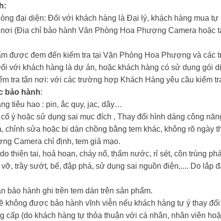
h:
hòng đại diện: Đối với khách hàng là Đại lý, khách hàng mua tự
n nơi (Địa chỉ bảo hành Văn Phòng Hoa Phượng Camera hoặc tại
ẩm được đem đến kiểm tra tại Văn Phòng Hoa Phượng và các tr
Đối với khách hàng là dự án, hoặc khách hàng có sử dụng gói dị
iểm tra tận nơi: với các trường hợp Khách Hàng yêu cầu kiểm tra
c bảo hành
:
ng tiêu hao : pin, ắc quy, jac, dây…
i cố ý hoặc sử dụng sai mục đích , Thay đổi hình dáng công nă
oá, chỉnh sửa hoặc bị dán chồng bằng tem khác, không rõ ngày t
ợng Camera chỉ định, tem giả mạo.
o thiên tai, hoả hoạn, cháy nổ, thấm nước, rỉ sét, côn trùng 
 vỡ, trầy sướt, bể, đập phá, sử dụng sai nguồn điện,.... Do lắp đ
n bảo hành ghi trên tem dán trên sản phẩm.
ẽ không được bảo hành vĩnh viễn nếu khách hàng tự ý thay đổi 
ấp (do khách hàng tự thỏa thuận với cá nhân, nhân viên hoặc