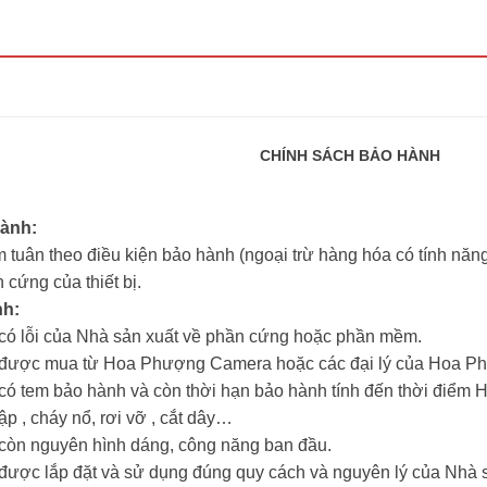
CHÍNH SÁCH BẢO HÀNH
hành:
 tuân theo điều kiện bảo hành (ngoại trừ hàng hóa có tính năng 
 cứng của thiết bị.
nh:
m có lỗi của Nhà sản xuất về phần cứng hoặc phần mềm.
ẩm được mua từ Hoa Phượng Camera hoặc các đại lý của Hoa 
m có tem bảo hành và còn thời hạn bảo hành tính đến thời đi
hập , cháy nổ, rơi vỡ , cắt dây…
m còn nguyên hình dáng, công năng ban đầu.
m được lắp đặt và sử dụng đúng quy cách và nguyên lý của Nhà 