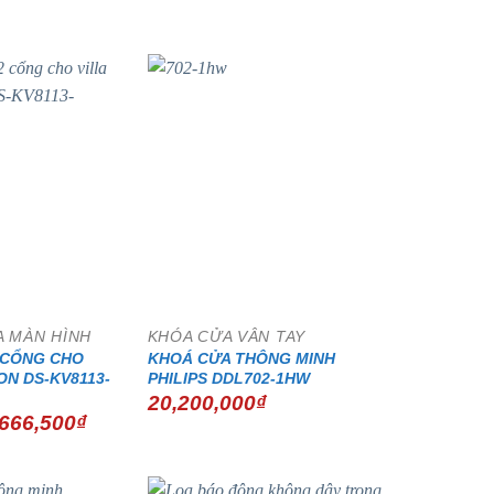
- 15%
 MÀN HÌNH
KHÓA CỬA VÂN TAY
2 CỔNG CHO
KHOÁ CỬA THÔNG MINH
ION DS-KV8113-
PHILIPS DDL702-1HW
20,200,000
₫
á
Giá
,666,500
₫
c
hiện
tại
490,000₫.
là:
4,666,500₫.