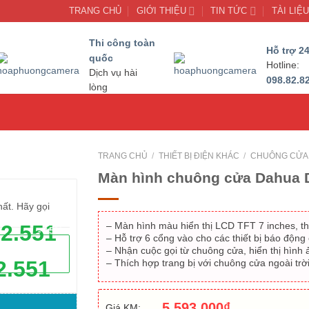
TRANG CHỦ
GIỚI THIỆU
TIN TỨC
TÀI LIỆ
Thi công toàn
Hỗ trợ 24
quốc
Hotline:
Dịch vụ hài
098.82.8
lòng
TRANG CHỦ
/
THIẾT BỊ ĐIỆN KHÁC
/
CHUÔNG CỬA 
Màn hình chuông cửa Dahua 
hất. Hãy gọi
– Màn hình màu hiển thị LCD TFT 7 inches, th
62.551
- 15%
– Hỗ trợ 6 cổng vào cho các thiết bị báo động
– Nhận cuộc gọi từ chuông cửa, hiển thị hình
2.551
– Thích hợp trang bị với chuông cửa ngoài trờ
5,593,000
₫
Giá KM: