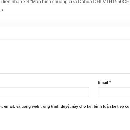
ầu tiên nhận xét “Màn hình chuông cửa Dahua DHI-VTH1550C
n
*
Email
*
i, email, và trang web trong trình duyệt này cho lần bình luận kế tiếp của