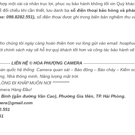
ợp một vài cá nhân trục lợi, phục vụ bảo hành không tốt xin Quý khách g
ối chiếu khi cần thiết, lưu danh bạ
số điện thoại báo hỏng và phả
ne: 098.8282.551),
số điện thoại được ghi trong biên bản nghiệm thu và 
cho chúng tôi ngày càng hoàn thiện hơn vui lòng gửi vào email: hoa
ới chính sách này sẽ hỗ trợ quý khách tốt hơn và công tác bảo hành s
--------
LIÊN HỆ © HOA PHƯỢNG CAMERA
----------------------------------
toàn quốc hệ thống: Camera quan sát – Báo động – Báo cháy – Kiểm so
g, Nhà thông minh, Năng lượng mặt trời.
I LÒNG ĐI KHẮP MUÔN NƠI ***********
amera Hàng Đầu!
 Bình (gần đường Văn Cao), Phường Gia Viên, TP. Hải Phòng.
mera@gmail.com
2.551
51