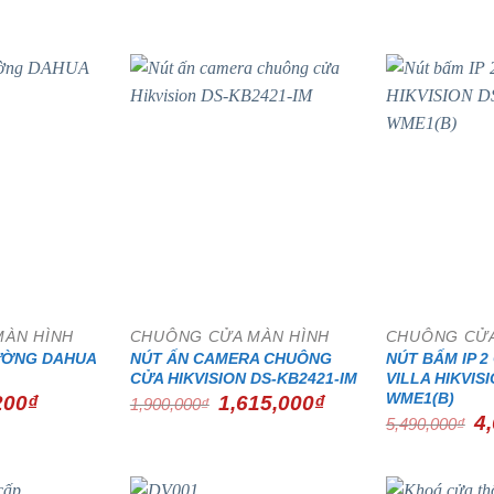
- 15%
- 15%
MÀN HÌNH
CHUÔNG CỬA MÀN HÌNH
CHUÔNG CỬA
ƯỜNG DAHUA
NÚT ẤN CAMERA CHUÔNG
NÚT BẤM IP 
CỬA HIKVISION DS-KB2421-IM
VILLA HIKVIS
WME1(B)
Giá
Giá
Giá
200
₫
1,615,000
₫
1,900,000
₫
hiện
gốc
hiện
Gi
4
5,490,000
₫
tại
là:
tại
gố
0₫.
là:
1,900,000₫.
là:
là:
792,200₫.
1,615,000₫.
5,