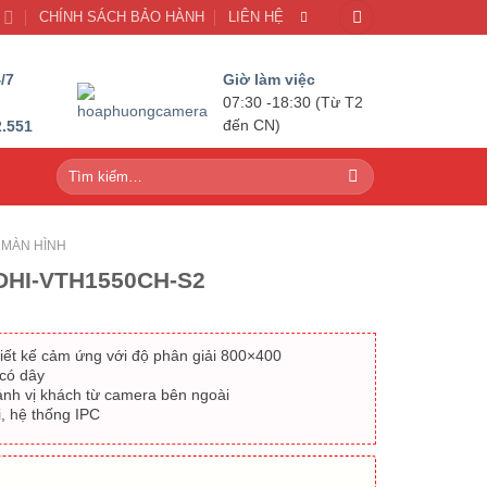
U
CHÍNH SÁCH BẢO HÀNH
LIÊN HỆ
/7
Giờ làm việc
07:30 -18:30 (Từ T2
2.551
đến CN)
Tìm
kiếm:
MÀN HÌNH
DHI-VTH1550CH-S2
iết kế cảm ứng với độ phân giải 800×400
 có dây
 ảnh vị khách từ camera bên ngoài
i, hệ thống IPC