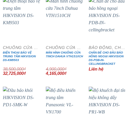
- 15%
- 15%
CHUÔNG CỬA MÀN HÌNH
CHUÔNG CỬA MÀN HÌNH
BÁO ĐỘNG, CHỐNG TRỘM
ĐIỆN THOẠI BẢO VỆ
MÀN HÌNH CHUÔNG CỬA
CHÂN ĐẾ CHO ĐẦU BÁO
TRUNG TÂM HIKVISION
7INCH DAHUA VTH1510CH
HỒNG NGOẠI HIKVISION
DS-KM9503
DS-PDB-IN-
CELLINGBRACKET
38,500,000
₫
4,900,000
₫
Liên hệ
Giá
Giá
Giá
Giá
32,725,000
₫
4,165,000
₫
gốc
hiện
gốc
hiện
là:
tại
là:
tại
38,500,000₫.
là:
4,900,000₫.
là:
32,725,000₫.
4,165,000₫.
- 41%