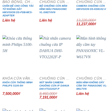
BÁO ĐỘNG, CHỐNG TRỘM
CHUÔNG CỬA MÀN HÌNH
CHUÔNG CỬA MÀN HÌNH
CHÂN ĐẾ CHO CÔNG TẮC
BỘ CHUÔNG CỬA MÀN
CAMERA CHUÔNG CỬA
TỪ KHÔNG DÂY
HÌNH MÀU PANASONIC
HIKVISION DS-KD8102-V
HIKVISION DS-PDB-MCS-
VL-SW274VN
ADAPTER
Liên hệ
Liên hệ
13,220,000
₫
Giá
Giá
11,237,000
₫
gốc
hiện
là:
tại
13,220,000₫.
là:
11,237,0
- 15%
KHÓA CỬA VÂN TAY
CHUÔNG CỬA MÀN HÌNH
CHUÔNG CỬA MÀN HÌNH
KHÓA CỬA THÔNG MINH
NÚT NHẤN CAMERA
MÀN HÌNH KHÔNG DÂY
PHILIPS 5100-5H
CHUÔNG CỬA IP DAHUA
CẦM TAY PANASONIC VL-
DHI-VTO2202F-P
W617VN
7,500,000
₫
8,460,000
₫
Liên hệ
Giá
Giá
7,191,000
₫
gốc
hiện
là:
tại
8,460,000₫.
là:
7,191,000₫.