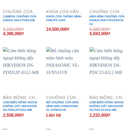
CHUÔNG CỬA MÀN HÌNH
KHÓA CỬA VÂN TAY
CHUÔNG CỬA MÀN HÌNH
CAMERA CHUÔNG CỬA
KHÓA CỬA THÔNG MINH
MÀN HÌNH CHUÔNG CỬA
DAHUA DHI-VTO6210B
PHILIPS 6100
DAHUA DHI-VTH1550CH-
S2
5,160,000
₫
14,500,000
₫
6,580,000
₫
Giá
Giá
Giá
Giá
4,386,000
₫
5,593,000
₫
gốc
hiện
gốc
hiện
là:
tại
là:
tại
5,160,000₫.
là:
6,580,000₫.
là:
4,386,000₫.
5,593,000₫
BÁO ĐỘNG, CHỐNG TRỘM
CHUÔNG CỬA MÀN HÌNH
BÁO ĐỘNG, CHỐNG TRỘM
CẢM BIẾN HỒNG NGOẠI
BỘ CHUÔNG CỬA MÀN
CẢM BIẾN HỒNG NGOẠI
KHÔNG DÂY HIKVISION
HÌNH MÀU PANASONIC
KHÔNG DÂY HIKVISION
DS-PDD12P-EG2-WB
VL-SVN511VN
DS-PDC15-EG2-WB
2,508,000
₫
Liên hệ
1,232,000
₫