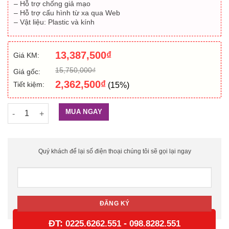
– Hỗ trợ chống giả mạo
– Hỗ trợ cấu hình từ xa qua Web
– Vật liệu: Plastic và kính
13,387,500
₫
Giá KM:
15,750,000
₫
Giá gốc:
2,362,500
₫
Tiết kiệm:
(15%)
Nút chuông hình nhận diện khuôn mặt HIKVISION DS-KD9203-
MUA NGAY
Quý khách để lại số điện thoại chúng tôi sẽ gọi lại ngay
ĐT:
-
0225.6262.551
098.8282.551