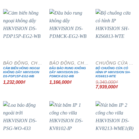
là:
tại
là:
tại
7,768,000₫.
là:
3,690,000₫.
là:
6,602,800₫.
3,136,500₫.
- 15%
BÁO ĐỘNG, CHỐNG TRỘM
BÁO ĐỘNG, CHỐNG TRỘM
CHUÔNG CỬA MÀN HÌNH
CẢM BIẾN HỒNG NGOẠI
ĐẦU BÁO RUNG KHÔNG
BỘ CHUÔNG CỬA CÓ
KHÔNG DÂY HIKVISION
DÂY HIKVISION DS-
HÌNH IP HIKVISION SH-
DS-PDP15P-EG2-WB
PDMCK-EG2-WB
KIS6813-WTE
1,232,000
₫
1,166,000
₫
9,340,000
₫
Giá
Giá
7,939,000
₫
gốc
hiện
là:
tại
9,340,000₫.
là:
7,939,000₫
- 20%
- 15%
- 15%