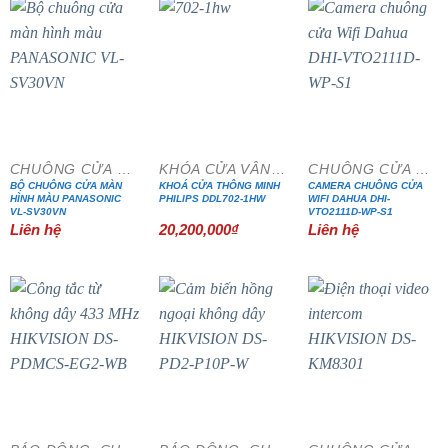
CHUÔNG CỬA MÀN HÌNH
KHÓA CỬA VÂN TAY
CHUÔNG CỬA MÀN HÌNH
BỘ CHUÔNG CỬA MÀN
KHOÁ CỬA THÔNG MINH
CAMERA CHUÔNG CỬA
HÌNH MÀU PANASONIC
PHILIPS DDL702-1HW
WIFI DAHUA DHI-
VL-SV30VN
VTO2111D-WP-S1
Liên hệ
20,200,000
₫
Liên hệ
- 20%
- 15%