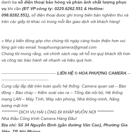
danh bạ
số điện thoại báo hỏng và phản ánh chất lượng phục
vụ
khi cần
(ĐT VP công ty: 0225.6262.551 & Hotline:
098.8282.551),
số điện thoại được ghi trong biên bản nghiệm thu và
trên các giấy tờ khác có trong mỗi lần giao dịch với khách hàng!
» Mọi ý kiến đóng góp cho chúng tôi ngày càng hoàn thiện hơn vui
lòng gửi vào email: hoaphuongcamera@gmail.com
Chúng tôi mong rằng, với chính sách này sẽ hỗ trợ quý khách tốt hơn
và công tác bảo hành sẽ nhanh và hiệu quả hơn.
-------------------------------------
LIÊN HỆ © HOA PHƯỢNG CAMERA
--
--------------------------------
Cung cấp lắp đặt trên toàn quốc hệ thống: Camera quan sát – Báo
động – Báo cháy – Kiểm soát vào ra – Tổng đài nội bộ, Hệ thống
mạng LAN – Máy Tính, Máy văn phòng, Nhà thông minh, Năng
lượng mặt trời.
*********** DỊCH VỤ HÀI LÒNG ĐI KHẮP MUÔN NƠI ***********
Nhà thầu Công trình Camera Hàng Đầu!
Địa chỉ: Số 34 Nguyễn Bình (gần đường Văn Cao), Phường Gia
Viên, TP. Hải Phòng.