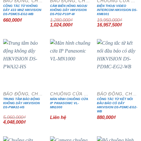
BÁO ĐỘNG, CHỐNG TRỘM
BÁO ĐỘNG, CHỐNG TRỘM
CHUÔNG CỬA MÀN HÌNH
CÔNG TẮC TỪ KHÔNG
CẢM BIẾN HỒNG NGOẠI
ĐIỆN THOẠI VIDEO
DÂY 433 MHZ HIKVISION
KHÔNG DÂY HIKVISION
INTERCOM HIKVISION DS-
DS-PDMCS-EG2-WB
DS-PD2-P10P-W
KM8301
660,000
₫
1,280,000
₫
19,950,000
₫
Giá
Giá
Giá
Giá
1,024,000
₫
16,957,500
₫
gốc
hiện
gốc
hiện
là:
tại
là:
tại
1,280,000₫.
là:
19,950,000₫.
là:
1,024,000₫.
16,957,5
- 20%
BÁO ĐỘNG, CHỐNG TRỘM
CHUÔNG CỬA MÀN HÌNH
BÁO ĐỘNG, CHỐNG TRỘM
TRUNG TÂM BÁO ĐỘNG
MÀN HÌNH CHUÔNG CỬA
CÔNG TẮC TỪ KẾT NỐI
KHÔNG DÂY HIKVISION
IP PANASONIC VL-
ĐẦU BÁO CÓ DÂY
DS-PWA32-HS
MN1000
HIKVISION DS-PDMC-EG2-
WB
5,060,000
₫
Liên hệ
880,000
₫
Giá
Giá
4,048,000
₫
gốc
hiện
là:
tại
5,060,000₫.
là:
4,048,000₫.