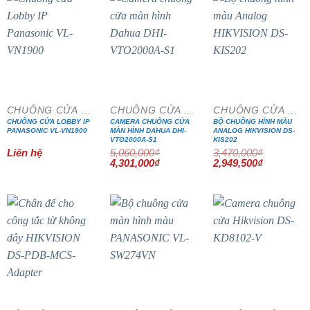
- 15%
- 15%
CHUÔNG CỬA MÀN HÌNH
CHUÔNG CỬA MÀN HÌNH
CHUÔNG CỬA MÀN HÌNH
CHUÔNG CỬA LOBBY IP
CAMERA CHUÔNG CỬA
BỘ CHUÔNG HÌNH MÀU
PANASONIC VL-VN1900
MÀN HÌNH DAHUA DHI-
ANALOG HIKVISION DS-
VTO2000A-S1
KIS202
Liên hệ
5,060,000
₫
3,470,000
₫
Giá
Giá
Giá
Giá
4,301,000
₫
2,949,500
₫
gốc
hiện
gốc
hiện
là:
tại
là:
tại
5,060,000₫.
là:
3,470,000₫.
là:
4,301,000₫.
2,949,500₫
- 15%