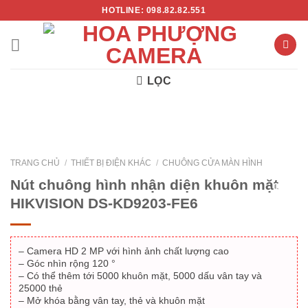
Chuyển
HOTLINE: 098.82.82.551
đến
nội
dung
LỌC
TRANG CHỦ
/
THIẾT BỊ ĐIỆN KHÁC
/
CHUÔNG CỬA MÀN HÌNH
Nút chuông hình nhận diện khuôn mặt
- 15%
HIKVISION DS-KD9203-FE6
– Camera HD 2 MP với hình ảnh chất lượng cao
– Góc nhìn rộng 120 °
– Có thể thêm tới 5000 khuôn mặt, 5000 dấu vân tay và
25000 thẻ
– Mở khóa bằng vân tay, thẻ và khuôn mặt