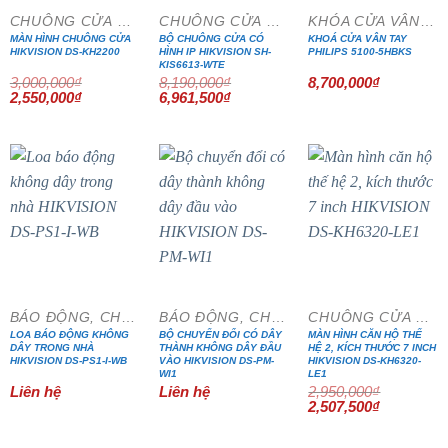
CHUÔNG CỬA MÀN HÌNH
CHUÔNG CỬA MÀN HÌNH
KHÓA CỬA VÂN TAY
MÀN HÌNH CHUÔNG CỬA
BỘ CHUÔNG CỬA CÓ
KHOÁ CỬA VÂN TAY
HIKVISION DS-KH2200
HÌNH IP HIKVISION SH-
PHILIPS 5100-5HBKS
KIS6613-WTE
3,000,000
₫
8,190,000
₫
8,700,000
₫
Giá
Giá
Giá
Giá
2,550,000
₫
6,961,500
₫
gốc
hiện
gốc
hiện
là:
tại
là:
tại
3,000,000₫.
là:
8,190,000₫.
là:
2,550,000₫.
6,961,500₫.
- 15%
BÁO ĐỘNG, CHỐNG TRỘM
BÁO ĐỘNG, CHỐNG TRỘM
CHUÔNG CỬA MÀN HÌNH
LOA BÁO ĐỘNG KHÔNG
BỘ CHUYỂN ĐỔI CÓ DÂY
MÀN HÌNH CĂN HỘ THẾ
DÂY TRONG NHÀ
THÀNH KHÔNG DÂY ĐẦU
HỆ 2, KÍCH THƯỚC 7 INCH
HIKVISION DS-PS1-I-WB
VÀO HIKVISION DS-PM-
HIKVISION DS-KH6320-
WI1
LE1
Liên hệ
Liên hệ
2,950,000
₫
Giá
Giá
2,507,500
₫
gốc
hiện
là:
tại
2,950,000₫.
là: