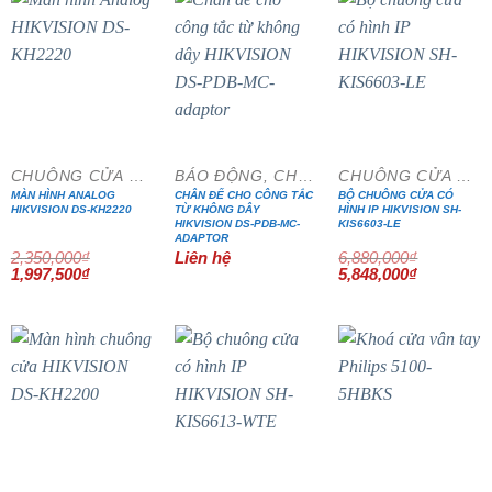
- 15%
- 15%
CHUÔNG CỬA MÀN HÌNH
BÁO ĐỘNG, CHỐNG TRỘM
CHUÔNG CỬA MÀN HÌNH
MÀN HÌNH ANALOG
CHÂN ĐẾ CHO CÔNG TẮC
BỘ CHUÔNG CỬA CÓ
HIKVISION DS-KH2220
TỪ KHÔNG DÂY
HÌNH IP HIKVISION SH-
HIKVISION DS-PDB-MC-
KIS6603-LE
ADAPTOR
2,350,000
₫
Liên hệ
6,880,000
₫
Giá
Giá
Giá
Giá
1,997,500
₫
5,848,000
₫
gốc
hiện
gốc
hiện
là:
tại
là:
tại
2,350,000₫.
là:
6,880,000₫.
là:
1,997,500₫.
5,848,000₫
- 15%
- 15%