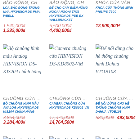
BÁO ĐỘNG, CHỐNG TRỘM
BÁO ĐỘNG, CHỐNG TRỘM
KHÓA CỬA VÂN TAY
LOA BÁO ĐỘNG TRONG
ĐẾ CHO CẢM BIẾN HỒNG
KHOÁ CỬA THÔNG MINH
NHÀ HIKVISION DS-PMA-
NGOẠI NGOÀI TRỜI
PHILIPS 7300
WBELL
HIKVISION DS-PDB-EX-
WALLBRACKET
1,540,000
₫
5,500,000
₫
13,900,000
₫
Giá
Giá
Giá
Giá
1,232,000
₫
4,400,000
₫
gốc
hiện
gốc
hiện
là:
tại
là:
tại
1,540,000₫.
là:
5,500,000₫.
là:
1,232,000₫.
4,400,000₫.
- 15%
- 15%
- 15%
CHUÔNG CỬA MÀN HÌNH
CHUÔNG CỬA MÀN HÌNH
CHUÔNG CỬA MÀN HÌNH
BỘ CHUÔNG HÌNH MÀU
CAMERA CHUÔNG CỬA
ĐẾ NỔI DÙNG CHO HỆ
ANALOG HIKVISION DS-
HIKVISION DS-KD8002-VM
THỐNG CHUÔNG HÌNH
KIS204 CHÍNH HÃNG
DAHUA VTOB108
Giá
G
3,864,000
₫
17,370,000
₫
580,000
₫
493,000
₫
gốc
h
Giá
Giá
Giá
Giá
3,284,400
₫
14,764,500
₫
là:
tạ
gốc
hiện
gốc
hiện
580,000₫.
là
là:
tại
là:
tại
4
3,864,000₫.
là:
17,370,000₫.
là:
3,284,400₫.
14,764,500₫.