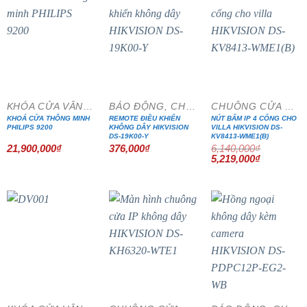
- 15%
KHÓA CỬA VÂN TAY
BÁO ĐỘNG, CHỐNG TRỘM
CHUÔNG CỬA MÀN HÌNH
KHOÁ CỬA THÔNG MINH
REMOTE ĐIỀU KHIỂN
NÚT BẤM IP 4 CỔNG CHO
PHILIPS 9200
KHÔNG DÂY HIKVISION
VILLA HIKVISION DS-
DS-19K00-Y
KV8413-WME1(B)
21,900,000
₫
376,000
₫
6,140,000
₫
Giá
Giá
5,219,000
₫
gốc
hiện
là:
tại
6,140,000₫.
là:
5,219,000₫
- 15%