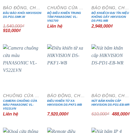
BÁO ĐỘNG, CHỐNG TRỘM
CHUÔNG CỬA MÀN HÌNH
BÁO ĐỘNG, CHỐNG TRỘM
ĐẦU BÁO KHÓI HIKVISION
BỘ ĐIỀU KHIỂN TRUNG
BỘ KHUẾCH ĐẠI TÍN HIỆU
DS-PD1-SMK-W
TÂM PANASONIC VL-
KHÔNG DÂY HIKVISION
VN1700
DS-PR1-WB
1,540,000
₫
Liên hệ
2,948,000
₫
Giá
Giá
910,000
₫
gốc
hiện
là:
tại
1,540,000₫.
là:
910,000₫.
- 20%
CHUÔNG CỬA MÀN HÌNH
BÁO ĐỘNG, CHỐNG TRỘM
BÁO ĐỘNG, CHỐNG TRỘM
CAMERA CHUÔNG CỬA
ĐIỀU KHIỂN TỪ XA
NÚT BẤM KHẨN CẤP
MÀU PANASONIC VL-
HIKVISION DS-PKF1-WB
HIKVISION DS-PD1-EB-WR
V522LVN
Giá
G
Liên hệ
7,920,000
₫
610,000
₫
488,000
₫
gốc
h
là:
tạ
610,000₫.
là
4