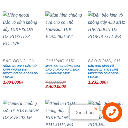
gốc
hiện
gốc
hiện
gốc
hiện
là:
tại
là:
tại
là:
tại
8,366,000₫.
là:
12,600,000₫.
là:
1,360,000₫.
là:
7,111,100₫.
10,710,000₫.
1,156,000₫
- 15%
BÁO ĐỘNG, CHỐNG TRỘM
CHUÔNG CỬA MÀN HÌNH
BÁO ĐỘNG, CHỐNG TRỘM
HỒNG NGOẠI + BÁO VỠ
MÀN HÌNH CHUÔNG CỬA
ĐẦU BÁO KÍNH VỠ
KÍNH KHÔNG DÂY
CHO CĂN HỘ HIKVISION
KHÔNG DÂY 433 MHZ
HIKVISION DS-PDPG12P-
HIK-VDM5000-WT
HIKVISION DS-PDBG8-
EG2-WB
EG2-WB
1,804,000
₫
4,000,000
₫
1,232,000
₫
Giá
Giá
3,400,000
₫
gốc
hiện
là:
tại
4,000,000₫.
là:
3,400,000₫.
Xin chào