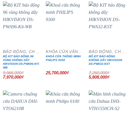
2,507,500₫
- 20%
- 20%
BÁO ĐỘNG, CHỐNG TRỘM
KHÓA CỬA VÂN TAY
BÁO ĐỘNG, CHỐNG TRỘM
BỘ KIT BÁO ĐỘNG 96
KHOÁ CỬA THÔNG MINH
BỘ KIT BÁO ĐỘNG
VÙNG KHÔNG DÂY
PHILIPS 9300
KHÔNG DÂY HIKVISION
HIKVISION DS-PWA96-KIT-
DS-PWA32-KST
WB
9,966,000
₫
25,700,000
₫
7,260,000
₫
Giá
Giá
Giá
Giá
7,970,000
₫
5,808,000
₫
gốc
hiện
gốc
hiện
là:
tại
là:
tại
9,966,000₫.
là:
7,260,000₫.
là:
7,970,000₫.
5,808,000₫
- 15%
- 15%