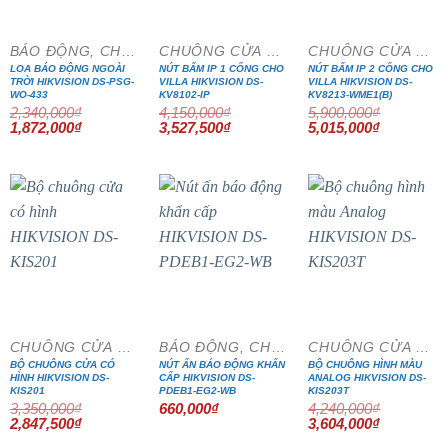
BÁO ĐỘNG, CHỐNG TRỘM
CHUÔNG CỬA MÀN HÌNH
CHUÔNG CỬA MÀN HÌNH
LOA BÁO ĐỘNG NGOÀI
NÚT BẤM IP 1 CỔNG CHO
NÚT BẤM IP 2 CỔNG CHO
TRỜI HIKVISION DS-PSG-
VILLA HIKVISION DS-
VILLA HIKVISION DS-
WO-433
KV8102-IP
KV8213-WME1(B)
2,340,000
₫
4,150,000
₫
5,900,000
₫
Giá
Giá
Giá
Giá
Giá
Giá
1,872,000
₫
3,527,500
₫
5,015,000
₫
gốc
hiện
gốc
hiện
gốc
hiện
là:
tại
là:
tại
là:
tại
2,340,000₫.
là:
4,150,000₫.
là:
5,900,000₫.
là:
1,872,000₫.
3,527,500₫.
5,015,000₫
- 15%
- 15%
CHUÔNG CỬA MÀN HÌNH
BÁO ĐỘNG, CHỐNG TRỘM
CHUÔNG CỬA MÀN HÌNH
BỘ CHUÔNG CỬA CÓ
NÚT ẤN BÁO ĐỘNG KHẨN
BỘ CHUÔNG HÌNH MÀU
HÌNH HIKVISION DS-
CẤP HIKVISION DS-
ANALOG HIKVISION DS-
KIS201
PDEB1-EG2-WB
KIS203T
3,350,000
₫
660,000
₫
4,240,000
₫
Giá
Giá
Giá
Giá
2,847,500
₫
3,604,000
₫
gốc
hiện
gốc
hiện
là:
tại
là:
tại