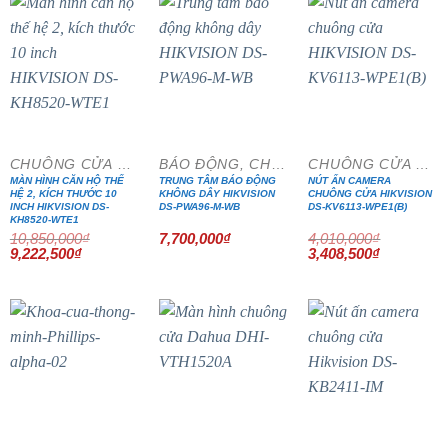
- 15%
- 15%
CHUÔNG CỬA MÀN HÌNH
BÁO ĐỘNG, CHỐNG TRỘM
CHUÔNG CỬA MÀN HÌNH
MÀN HÌNH CĂN HỘ THẾ
TRUNG TÂM BÁO ĐỘNG
NÚT ẤN CAMERA
HỆ 2, KÍCH THƯỚC 10
KHÔNG DÂY HIKVISION
CHUÔNG CỬA HIKVISION
INCH HIKVISION DS-
DS-PWA96-M-WB
DS-KV6113-WPE1(B)
KH8520-WTE1
10,850,000
₫
7,700,000
₫
4,010,000
₫
Giá
Giá
Giá
Giá
9,222,500
₫
3,408,500
₫
gốc
hiện
gốc
hiện
là:
tại
là:
tại
10,850,000₫.
là:
4,010,000₫.
là:
9,222,500₫.
3,408,500₫
- 15%
- 15%