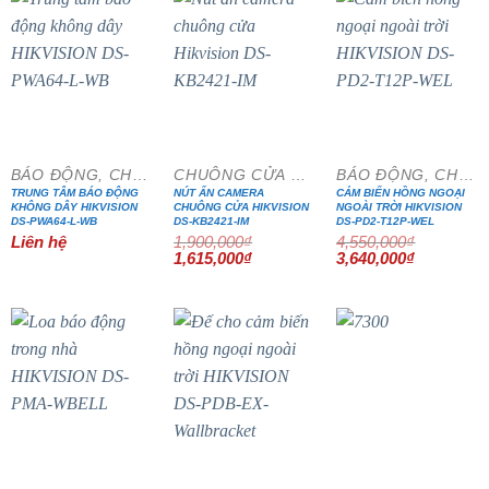
- 15%
- 20%
BÁO ĐỘNG, CHỐNG TRỘM
CHUÔNG CỬA MÀN HÌNH
BÁO ĐỘNG, CHỐNG TRỘM
TRUNG TÂM BÁO ĐỘNG
NÚT ẤN CAMERA
CẢM BIẾN HỒNG NGOẠI
KHÔNG DÂY HIKVISION
CHUÔNG CỬA HIKVISION
NGOÀI TRỜI HIKVISION
DS-PWA64-L-WB
DS-KB2421-IM
DS-PD2-T12P-WEL
Liên hệ
1,900,000
₫
4,550,000
₫
Giá
Giá
Giá
Giá
1,615,000
₫
3,640,000
₫
gốc
hiện
gốc
hiện
là:
tại
là:
tại
1,900,000₫.
là:
4,550,000₫.
là:
1,615,000₫.
3,640,000₫
- 20%
- 20%