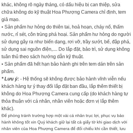
khác, không rõ ngày tháng, có dấu hiệu bị can thiệp, sửa
chữa không do kỹ thuật Hoa Phượng Camera chỉ định, tem
giả mạo.
• Sản phẩm hư hỏng do thiên tai, hoả hoạn, cháy nổ, thấm
nước, rỉ sét, côn trùng phá hoại. Sản phẩm hư hỏng do người
sử dụng gây ra như biến dạng, rơi vỡ, trầy sướt, bể, đập phá,
sử dụng sai nguồn điện,.... Do lắp đặt, bảo trì, sử dụng không
tuân thủ theo sách hướng dẫn kỹ thuật.
• Sản phẩm đã hết hạn bảo hành ghi trên tem dán trên sản
phẩm.
* Lưu ý:
- Hệ thống sẽ không được bảo hành vĩnh viễn nếu
khách hàng tự ý thay đổi lắp đặt ban đầu, lắp thêm thiết bị
không do Hoa Phượng Camera cung cấp (do khách hàng tự
thỏa thuận với cá nhân, nhân viên hoặc đơn vị lắp thêm
khác).
Để phòng tránh trường hợp một vài cá nhân trục lợi, phục vụ bảo
hành không tốt xin Quý khách giữ lại tất cả giấy tờ khi giao dịch với
nhân viên của Hoa Phượng Camera để đối chiếu khi cần thiết, lưu