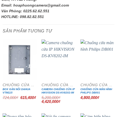
Email: hoaphuongcamera@gmail.com
Văn Phòng: 0225.62.62.551
HOTLINE: 098.82.82.551
SẢN PHẨM TƯƠNG TỰ
- 15%
- 15%
CHUÔNG CỬA MÀN HÌNH
CHUÔNG CỬA MÀN HÌNH
CHUÔNG CỬA MÀN HÌNH
BOX GẮN NỔI DAHUA
CAMERA CHUÔNG CỬA IP
CHUÔNG CỬA MÀN HÌNH
VTM115
HIKVISION DS-KV8202-IM
PHILIPS DB001
Giá
Giá
724,000
₫
615,400
₫
5,200,000
₫
4,800,000
₫
gốc
hiện
Giá
Giá
4,420,000
₫
là:
tại
gốc
hiện
724,000₫.
là:
là:
tại
615,400₫.
5,200,000₫.
là:
4,420,000₫.