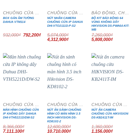
CHUÔNG CỬA MÀN HÌNH
CHUÔNG CỬA MÀN HÌNH
BÁO ĐỘNG, CHỐNG TRỘM
BOX GẮN ÂM TƯỜNG
NÚT NHẤN CAMERA
BỘ KIT BÁO ĐỘNG 64
DAHUA VTM114
CHUÔNG CỬA IP DAHUA
VÙNG KHÔNG DÂY
DHI-VTO2111D-P-S2
HIKVISION DS-PWA64-KIT-
WB
Giá
Giá
932,000
₫
792,200
₫
5,074,000
₫
7,260,000
₫
gốc
hiện
Giá
Giá
Giá
Giá
4,312,900
₫
5,808,000
₫
là:
tại
gốc
hiện
gốc
hiện
932,000₫.
là:
là:
tại
là:
tại
792,200₫.
5,074,000₫.
là:
7,260,000₫.
là:
4,312,900₫.
5,808,000₫
- 15%
- 15%
- 15%
CHUÔNG CỬA MÀN HÌNH
CHUÔNG CỬA MÀN HÌNH
CHUÔNG CỬA MÀN HÌNH
MÀN HÌNH CHUÔNG CỬA
NÚT ẤN SẢNH CHUÔNG
NÚT ẤN CAMERA
IP KHÔNG DÂY DAHUA
HÌNH CÓ MÀN HÌNH 3.5
CHUÔNG CỬA HIKVISION
DHI-VTH5221D/DW-S2
INCH HIKVISION DS-
DS-KB2411T-IM
KD8102-2
8,366,000
₫
12,600,000
₫
1,360,000
₫
Giá
Giá
Giá
Giá
Giá
Giá
7,111,100
₫
10,710,000
₫
1,156,000
₫