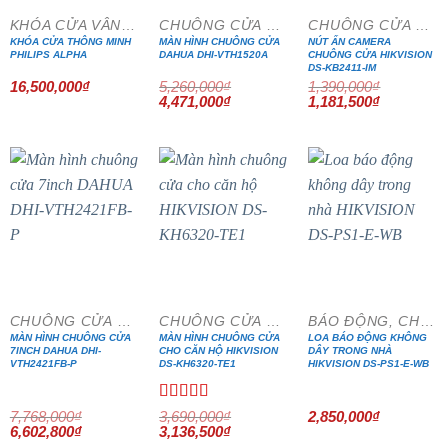
KHÓA CỬA VÂN TAY
CHUÔNG CỬA MÀN HÌNH
CHUÔNG CỬA MÀN HÌNH
KHÓA CỬA THÔNG MINH
MÀN HÌNH CHUÔNG CỬA
NÚT ẤN CAMERA
PHILIPS ALPHA
DAHUA DHI-VTH1520A
CHUÔNG CỬA HIKVISION
DS-KB2411-IM
16,500,000
₫
5,260,000
₫
1,390,000
₫
Giá
Giá
Giá
Giá
4,471,000
₫
1,181,500
₫
gốc
hiện
gốc
hiện
là:
tại
là:
tại
5,260,000₫.
là:
1,390,000₫.
là:
4,471,000₫.
1,181,500₫
- 15%
- 15%
CHUÔNG CỬA MÀN HÌNH
CHUÔNG CỬA MÀN HÌNH
BÁO ĐỘNG, CHỐNG TRỘM
MÀN HÌNH CHUÔNG CỬA
MÀN HÌNH CHUÔNG CỬA
LOA BÁO ĐỘNG KHÔNG
7INCH DAHUA DHI-
CHO CĂN HỘ HIKVISION
DÂY TRONG NHÀ
VTH2421FB-P
DS-KH6320-TE1
HIKVISION DS-PS1-E-WB
Được xếp
7,768,000
₫
3,690,000
₫
2,850,000
₫
Giá
Giá
Giá
hạng
5.00
5
Giá
6,602,800
₫
3,136,500
₫
gốc
hiện
gốc
hiện
sao