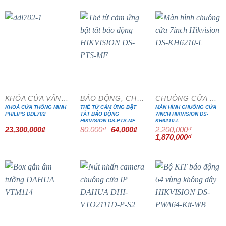
3,350,000₫.
là:
4,240,000₫.
là:
2,847,500₫.
3,604,000₫
- 20%
- 15%
KHÓA CỬA VÂN TAY
BÁO ĐỘNG, CHỐNG TRỘM
CHUÔNG CỬA MÀN HÌNH
KHOÁ CỬA THÔNG MINH
THẺ TỪ CẢM ỨNG BẬT
MÀN HÌNH CHUÔNG CỬA
PHILIPS DDL702
TẮT BÁO ĐỘNG
7INCH HIKVISION DS-
HIKVISION DS-PTS-MF
KH6210-L
Giá
Giá
23,300,000
₫
80,000
₫
64,000
₫
2,200,000
₫
gốc
hiện
Giá
Giá
1,870,000
₫
là:
tại
gốc
hiện
80,000₫.
là:
là:
tại
64,000₫.
2,200,000₫.
là:
1,870,000₫
- 15%
- 15%
- 20%