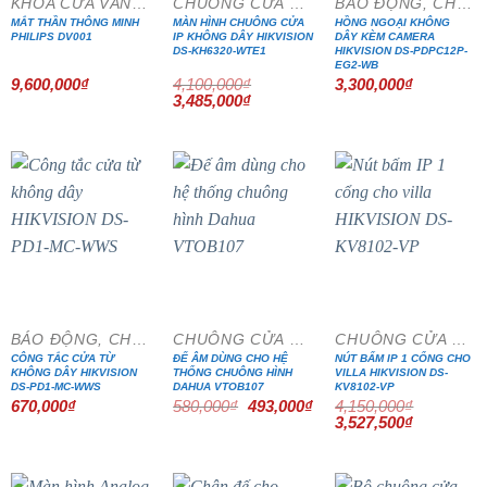
KHÓA CỬA VÂN TAY
CHUÔNG CỬA MÀN HÌNH
BÁO ĐỘNG, CHỐNG TRỘM
MẮT THẦN THÔNG MINH
MÀN HÌNH CHUÔNG CỬA
HỒNG NGOẠI KHÔNG
PHILIPS DV001
IP KHÔNG DÂY HIKVISION
DÂY KÈM CAMERA
DS-KH6320-WTE1
HIKVISION DS-PDPC12P-
EG2-WB
9,600,000
₫
4,100,000
₫
3,300,000
₫
Giá
Giá
3,485,000
₫
gốc
hiện
là:
tại
4,100,000₫.
là:
3,485,000₫.
- 15%
- 15%
BÁO ĐỘNG, CHỐNG TRỘM
CHUÔNG CỬA MÀN HÌNH
CHUÔNG CỬA MÀN HÌNH
CÔNG TẮC CỬA TỪ
ĐẾ ÂM DÙNG CHO HỆ
NÚT BẤM IP 1 CỔNG CHO
KHÔNG DÂY HIKVISION
THỐNG CHUÔNG HÌNH
VILLA HIKVISION DS-
DS-PD1-MC-WWS
DAHUA VTOB107
KV8102-VP
Giá
Giá
670,000
₫
580,000
₫
493,000
₫
4,150,000
₫
gốc
hiện
Giá
Giá
3,527,500
₫
là:
tại
gốc
hiện
580,000₫.
là:
là:
tại
493,000₫.
4,150,000₫.
là:
3,527,500₫