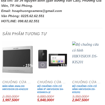
Địa chỉ: Số 34 Nguyễn Bình (gần đường Văn Cao), Phường Gia
Viên, TP. Hải Phòng.
Email: hoaphuongcamera@gmail.com
Văn Phòng: 0225.62.62.551
HOTLINE: 098.82.82.551
SẢN PHẨM TƯƠNG TỰ
- 15%
- 15%
- 15%
CHUÔNG CỬA MÀN HÌNH
CHUÔNG CỬA MÀN HÌNH
CHUÔNG CỬA MÀN HÌNH
MÀN HÌNH ANALOG
BỘ CHUÔNG CỬA CÓ
BỘ CHUÔNG CỬA CÓ
HIKVISION DS-KH2220
HÌNH IP HIKVISION SH-
HÌNH HIKVISION DS-
KIS6603-LE
KIS201
2,350,000
₫
6,880,000
₫
3,350,000
₫
Giá
Giá
Giá
Giá
Giá
Giá
1,997,500
₫
5,848,000
₫
2,847,500
₫
gốc
hiện
gốc
hiện
gốc
hiện