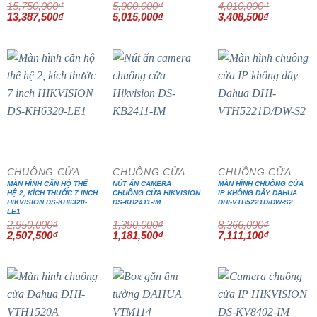
15,750,000
₫
5,900,000
₫
4,010,000
₫
Giá
Giá
Giá
Giá
Giá
Giá
13,387,500
₫
5,015,000
₫
3,408,500
₫
gốc
hiện
gốc
hiện
gốc
hiện
là:
tại
là:
tại
là:
tại
15,750,000₫.
là:
5,900,000₫.
là:
4,010,000₫.
là:
13,387,500₫.
5,015,000₫.
3,408,500₫
- 15%
- 15%
- 15%
CHUÔNG CỬA MÀN HÌNH
CHUÔNG CỬA MÀN HÌNH
CHUÔNG CỬA MÀN HÌNH
MÀN HÌNH CĂN HỘ THẾ
NÚT ẤN CAMERA
MÀN HÌNH CHUÔNG CỬA
HỆ 2, KÍCH THƯỚC 7 INCH
CHUÔNG CỬA HIKVISION
IP KHÔNG DÂY DAHUA
HIKVISION DS-KH6320-
DS-KB2411-IM
DHI-VTH5221D/DW-S2
LE1
2,950,000
₫
1,390,000
₫
8,366,000
₫
Giá
Giá
Giá
Giá
Giá
Giá
2,507,500
₫
1,181,500
₫
7,111,100
₫
gốc
hiện
gốc
hiện
gốc
hiện
là:
tại
là:
tại
là:
tại
2,950,000₫.
là:
1,390,000₫.
là:
8,366,000₫.
là:
2,507,500₫.
1,181,500₫.
7,111,100₫