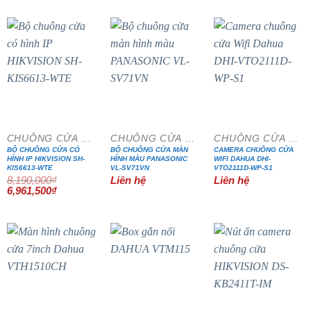
là:
tại
là:
tại
là:
tại
2,350,000₫.
là:
6,880,000₫.
là:
3,350,000₫.
là:
1,997,500₫.
5,848,000₫.
2,847,500₫
- 15%
CHUÔNG CỬA MÀN HÌNH
CHUÔNG CỬA MÀN HÌNH
CHUÔNG CỬA MÀN HÌNH
BỘ CHUÔNG CỬA CÓ
BỘ CHUÔNG CỬA MÀN
CAMERA CHUÔNG CỬA
HÌNH IP HIKVISION SH-
HÌNH MÀU PANASONIC
WIFI DAHUA DHI-
KIS6613-WTE
VL-SV71VN
VTO2111D-WP-S1
8,190,000
₫
Liên hệ
Liên hệ
Giá
Giá
6,961,500
₫
gốc
hiện
là:
tại
8,190,000₫.
là:
6,961,500₫.
- 15%
- 15%
- 15%