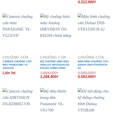
gốc
hiện
Giá
Giá
4,312,900
₫
là:
tại
gốc
hiện
580,000₫.
là:
là:
tại
493,000₫.
5,074,000₫.
là:
4,312,900₫
- 15%
- 15%
CHUÔNG CỬA MÀN HÌNH
CHUÔNG CỬA MÀN HÌNH
CHUÔNG CỬA MÀN HÌNH
CAMERA CHUÔNG CỬA
BỘ CHUÔNG HÌNH MÀU
MÀN HÌNH CHUÔNG CỬA
MÀU PANASONIC VL-
ANALOG HIKVISION DS-
DAHUA DHI-VTH1550CH-
V522LVN
KIS204 CHÍNH HÃNG
S2
Liên hệ
3,864,000
₫
6,580,000
₫
Giá
Giá
Giá
Giá
3,284,400
₫
5,593,000
₫
gốc
hiện
gốc
hiện
là:
tại
là:
tại
3,864,000₫.
là:
6,580,000₫.
là:
3,284,400₫.
5,593,000₫