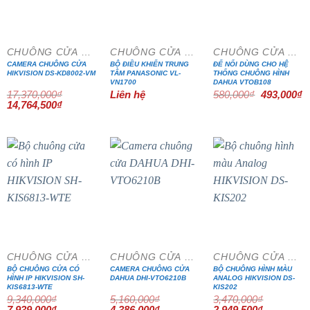
- 15%
- 15%
CHUÔNG CỬA MÀN HÌNH
CHUÔNG CỬA MÀN HÌNH
CHUÔNG CỬA MÀN HÌNH
CAMERA CHUÔNG CỬA
BỘ ĐIỀU KHIỂN TRUNG
ĐẾ NỔI DÙNG CHO HỆ
HIKVISION DS-KD8002-VM
TÂM PANASONIC VL-
THỐNG CHUÔNG HÌNH
VN1700
DAHUA VTOB108
Giá
G
17,370,000
₫
Liên hệ
580,000
₫
493,000
₫
gốc
h
Giá
Giá
14,764,500
₫
là:
tạ
gốc
hiện
580,000₫.
là
là:
tại
4
17,370,000₫.
là:
14,764,500₫.
- 15%
- 15%
- 15%
CHUÔNG CỬA MÀN HÌNH
CHUÔNG CỬA MÀN HÌNH
CHUÔNG CỬA MÀN HÌNH
BỘ CHUÔNG CỬA CÓ
CAMERA CHUÔNG CỬA
BỘ CHUÔNG HÌNH MÀU
HÌNH IP HIKVISION SH-
DAHUA DHI-VTO6210B
ANALOG HIKVISION DS-
KIS6813-WTE
KIS202
9,340,000
₫
5,160,000
₫
3,470,000
₫
Giá
Giá
Giá
Giá
Giá
Giá
7,939,000
₫
4,386,000
₫
2,949,500
₫