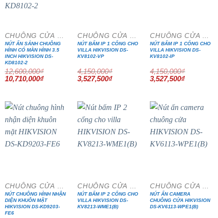
- 15%
- 15%
- 15%
CHUÔNG CỬA MÀN HÌNH
CHUÔNG CỬA MÀN HÌNH
CHUÔNG CỬA MÀN HÌNH
NÚT ẤN SẢNH CHUÔNG
NÚT BẤM IP 1 CỔNG CHO
NÚT BẤM IP 1 CỔNG CHO
HÌNH CÓ MÀN HÌNH 3.5
VILLA HIKVISION DS-
VILLA HIKVISION DS-
INCH HIKVISION DS-
KV8102-VP
KV8102-IP
KD8102-2
12,600,000
₫
4,150,000
₫
4,150,000
₫
Giá
Giá
Giá
Giá
Giá
Giá
10,710,000
₫
3,527,500
₫
3,527,500
₫
gốc
hiện
gốc
hiện
gốc
hiện
là:
tại
là:
tại
là:
tại
12,600,000₫.
là:
4,150,000₫.
là:
4,150,000₫.
là:
10,710,000₫.
3,527,500₫.
3,527,500₫
- 15%
- 15%
- 15%
CHUÔNG CỬA MÀN HÌNH
CHUÔNG CỬA MÀN HÌNH
CHUÔNG CỬA MÀN HÌNH
NÚT CHUÔNG HÌNH NHẬN
NÚT BẤM IP 2 CỔNG CHO
NÚT ẤN CAMERA
DIỆN KHUÔN MẶT
VILLA HIKVISION DS-
CHUÔNG CỬA HIKVISION
HIKVISION DS-KD9203-
KV8213-WME1(B)
DS-KV6113-WPE1(B)
FE6