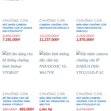
- 15%
- 15%
- 15%
CHUÔNG CỬA MÀN HÌNH
CHUÔNG CỬA MÀN HÌNH
CHUÔNG CỬA MÀN HÌNH
NÚT NHẤN CAMERA
CAMERA CHUÔNG CỬA
MÀN HÌNH CHUÔNG CỬA
CHUÔNG CỬA IP DAHUA
HIKVISION DS-KD8102-V
7INCH HIKVISION DS-
DHI-VTO2202F-P
KH6210-L
8,460,000
₫
13,220,000
₫
2,200,000
₫
Giá
Giá
Giá
Giá
Giá
Giá
7,191,000
₫
11,237,000
₫
1,870,000
₫
gốc
hiện
gốc
hiện
gốc
hiện
là:
tại
là:
tại
là:
tại
8,460,000₫.
là:
13,220,000₫.
là:
2,200,000₫.
là:
7,191,000₫.
11,237,000₫.
1,870,000₫
- 15%
- 15%
CHUÔNG CỬA MÀN HÌNH
CHUÔNG CỬA MÀN HÌNH
CHUÔNG CỬA MÀN HÌNH
ĐẾ ÂM DÙNG CHO HỆ
MÀN HÌNH KHÔNG DÂY
NÚT NHẤN CAMERA
THỐNG CHUÔNG HÌNH
CẦM TAY PANASONIC VL-
CHUÔNG CỬA IP DAHUA
DAHUA VTOB107
W617VN
DHI-VTO2111D-P-S2
Giá
Giá
580,000
₫
493,000
₫
Liên hệ
5,074,000
₫