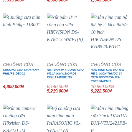
gốc
hiện
gốc
hiện
gốc
hiện
là:
tại
là:
tại
là:
tại
9,340,000₫.
là:
5,160,000₫.
là:
3,470,000₫.
là:
7,939,000₫.
4,386,000₫.
2,949,500₫
- 15%
- 15%
CHUÔNG CỬA MÀN HÌNH
CHUÔNG CỬA MÀN HÌNH
CHUÔNG CỬA MÀN HÌNH
CHUÔNG CỬA MÀN HÌNH
NÚT BẤM IP 4 CỔNG CHO
MÀN HÌNH CĂN HỘ THẾ
PHILIPS DB001
VILLA HIKVISION DS-
HỆ 2, KÍCH THƯỚC 10
KV8413-WME1(B)
INCH HIKVISION DS-
KH8520-WTE1
4,800,000
₫
6,140,000
₫
10,850,000
₫
Giá
Giá
Giá
Giá
5,219,000
₫
9,222,500
₫
gốc
hiện
gốc
hiện
là:
tại
là:
tại
6,140,000₫.
là:
10,850,000₫.
là:
5,219,000₫.
9,222,500₫