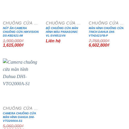
- 15%
- 15%
CHUÔNG CỬA MÀN HÌNH
CHUÔNG CỬA MÀN HÌNH
CHUÔNG CỬA MÀN HÌNH
NÚT ẤN CAMERA
BỘ CHUÔNG CỬA MÀN
MÀN HÌNH CHUÔNG CỬA
CHUÔNG CỬA HIKVISION
HÌNH MÀU PANASONIC
7INCH DAHUA DHI-
DS-KB2421-IM
VL-SVN511VN
VTH2421FB-P
1,900,000
₫
Liên hệ
7,768,000
₫
Giá
Giá
Giá
Giá
1,615,000
₫
6,602,800
₫
gốc
hiện
gốc
hiện
là:
tại
là:
tại
1,900,000₫.
là:
7,768,000₫.
là:
1,615,000₫.
6,602,800₫
- 15%
CHUÔNG CỬA MÀN HÌNH
CAMERA CHUÔNG CỬA
MÀN HÌNH DAHUA DHI-
VTO2000A-S1
5,060,000
₫