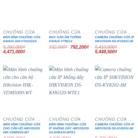
- 15%
- 15%
- 15%
CHUÔNG CỬA MÀN HÌNH
CHUÔNG CỬA MÀN HÌNH
CHUÔNG CỬA MÀN HÌNH
MÀN HÌNH CHUÔNG CỬA
BOX GẮN ÂM TƯỜNG
CAMERA CHUÔNG CỬA IP
DAHUA DHI-VTH1520A
DAHUA VTM114
HIKVISION DS-KV8402-IM
Giá
Giá
5,260,000
₫
932,000
₫
792,200
₫
6,410,000
₫
gốc
hiện
Giá
Giá
Giá
Giá
4,471,000
₫
5,448,500
₫
là:
tại
gốc
hiện
gốc
hiện
932,000₫.
là:
là:
tại
là:
tại
792,200₫.
5,260,000₫.
là:
6,410,000₫.
là:
4,471,000₫.
5,448,500₫
- 15%
- 15%
- 15%
CHUÔNG CỬA MÀN HÌNH
CHUÔNG CỬA MÀN HÌNH
CHUÔNG CỬA MÀN HÌNH
MÀN HÌNH CHUÔNG CỬA
MÀN HÌNH CHUÔNG CỬA
CAMERA CHUÔNG CỬA IP
CHO CĂN HỘ HIKVISION
IP KHÔNG DÂY HIKVISION
HIKVISION DS-KV8202-IM
HIK-VDM5000-WT
DS-KH6320-WTE1