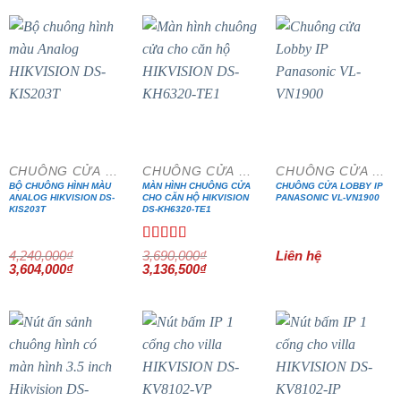
3,000,000₫.
là:
38,500,000₫.
là:
2,550,000₫.
32,725,000₫.
- 15%
- 15%
CHUÔNG CỬA MÀN HÌNH
CHUÔNG CỬA MÀN HÌNH
CHUÔNG CỬA MÀN HÌNH
BỘ CHUÔNG HÌNH MÀU
MÀN HÌNH CHUÔNG CỬA
CHUÔNG CỬA LOBBY IP
ANALOG HIKVISION DS-
CHO CĂN HỘ HIKVISION
PANASONIC VL-VN1900
KIS203T
DS-KH6320-TE1
Được xếp
4,240,000
₫
3,690,000
₫
Liên hệ
Giá
Giá
Giá
hạng
5.00
5
Giá
3,604,000
₫
3,136,500
₫
gốc
hiện
gốc
hiện
sao
là:
tại
là:
tại
4,240,000₫.
là:
3,690,000₫.
là:
3,604,000₫.
3,136,500₫.