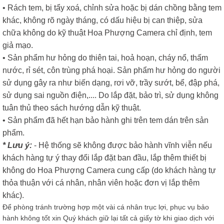
• Rách tem, bị tẩy xoá, chỉnh sửa hoặc bị dán chồng bằng tem
khác, không rõ ngày tháng, có dấu hiệu bị can thiệp, sửa
chữa không do kỹ thuật Hoa Phượng Camera chỉ định, tem
giả mạo.
• Sản phẩm hư hỏng do thiên tai, hoả hoạn, cháy nổ, thấm
nước, rỉ sét, côn trùng phá hoại. Sản phẩm hư hỏng do người
sử dụng gây ra như biến dạng, rơi vỡ, trầy sướt, bể, đập phá,
sử dụng sai nguồn điện,.... Do lắp đặt, bảo trì, sử dụng không
tuân thủ theo sách hướng dẫn kỹ thuật.
• Sản phẩm đã hết hạn bảo hành ghi trên tem dán trên sản
phẩm.
* Lưu ý:
- Hệ thống sẽ không được bảo hành vĩnh viễn nếu
khách hàng tự ý thay đổi lắp đặt ban đầu, lắp thêm thiết bị
không do Hoa Phượng Camera cung cấp (do khách hàng tự
thỏa thuận với cá nhân, nhân viên hoặc đơn vị lắp thêm
khác).
Để phòng tránh trường hợp một vài cá nhân trục lợi, phục vụ bảo
hành không tốt xin Quý khách giữ lại tất cả giấy tờ khi giao dịch với