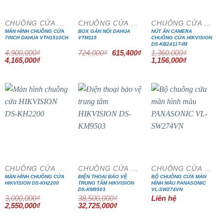
CHUÔNG CỬA MÀN HÌNH
CHUÔNG CỬA MÀN HÌNH
CHUÔNG CỬA MÀN HÌNH
MÀN HÌNH CHUÔNG CỬA
BOX GẮN NỔI DAHUA
NÚT ẤN CAMERA
7INCH DAHUA VTH1510CH
VTM115
CHUÔNG CỬA HIKVISION
DS-KB2411T-IM
Giá
Giá
4,900,000
₫
724,000
₫
615,400
₫
1,360,000
₫
gốc
hiện
Giá
Giá
Giá
Giá
4,165,000
₫
1,156,000
₫
là:
tại
gốc
hiện
gốc
hiện
724,000₫.
là:
là:
tại
là:
tại
615,400₫.
4,900,000₫.
là:
1,360,000₫.
là:
4,165,000₫.
1,156,000₫
- 15%
- 15%
CHUÔNG CỬA MÀN HÌNH
CHUÔNG CỬA MÀN HÌNH
CHUÔNG CỬA MÀN HÌNH
MÀN HÌNH CHUÔNG CỬA
ĐIỆN THOẠI BẢO VỆ
BỘ CHUÔNG CỬA MÀN
HIKVISION DS-KH2200
TRUNG TÂM HIKVISION
HÌNH MÀU PANASONIC
DS-KM9503
VL-SW274VN
3,000,000
₫
38,500,000
₫
Liên hệ
Giá
Giá
Giá
Giá
2,550,000
₫
32,725,000
₫
gốc
hiện
gốc
hiện
là:
tại
là:
tại