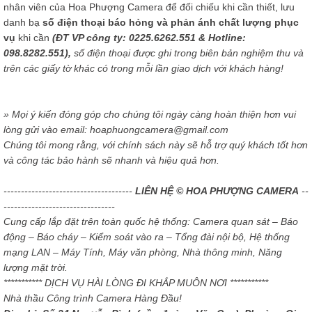
nhân viên của Hoa Phượng Camera để đối chiếu khi cần thiết, lưu
danh bạ
số điện thoại báo hỏng và phản ánh chất lượng phục
vụ
khi cần
(ĐT VP công ty: 0225.6262.551 & Hotline:
098.8282.551),
số điện thoại được ghi trong biên bản nghiệm thu và
trên các giấy tờ khác có trong mỗi lần giao dịch với khách hàng!
» Mọi ý kiến đóng góp cho chúng tôi ngày càng hoàn thiện hơn vui
lòng gửi vào email: hoaphuongcamera@gmail.com
Chúng tôi mong rằng, với chính sách này sẽ hỗ trợ quý khách tốt hơn
và công tác bảo hành sẽ nhanh và hiệu quả hơn.
-------------------------------------
LIÊN HỆ © HOA PHƯỢNG CAMERA
--
--------------------------------
Cung cấp lắp đặt trên toàn quốc hệ thống: Camera quan sát – Báo
động – Báo cháy – Kiểm soát vào ra – Tổng đài nội bộ, Hệ thống
mạng LAN – Máy Tính, Máy văn phòng, Nhà thông minh, Năng
lượng mặt trời.
*********** DỊCH VỤ HÀI LÒNG ĐI KHẮP MUÔN NƠI ***********
Nhà thầu Công trình Camera Hàng Đầu!