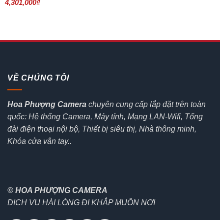
Giá
Giá
4,301,000
₫
gốc
hiện
là:
tại
5,060,000₫.
là:
4,301,000₫.
VỀ CHÚNG TÔI
Hoa Phượng Camera
chuyên cung cấp lắp đặt trên toàn
quốc: Hệ thống Camera, Máy tính, Mạng LAN-Wifi, Tổng
đài điện thoại nội bộ, Thiết bị siêu thị, Nhà thông minh,
Khóa cửa vân tay..
© HOA PHƯỢNG CAMERA
DỊCH VỤ HÀI LÒNG ĐI KHẮP MUÔN NƠI