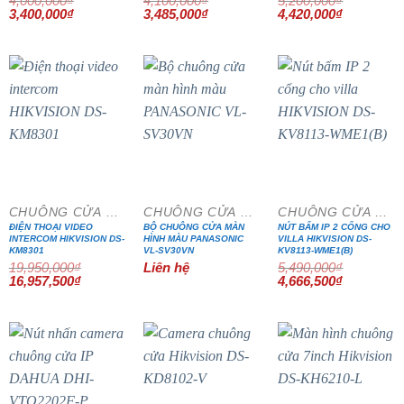
4,000,000
₫
4,100,000
₫
5,200,000
₫
Giá
Giá
Giá
Giá
Giá
Giá
3,400,000
₫
3,485,000
₫
4,420,000
₫
gốc
hiện
gốc
hiện
gốc
hiện
là:
tại
là:
tại
là:
tại
4,000,000₫.
là:
4,100,000₫.
là:
5,200,000₫.
là:
3,400,000₫.
3,485,000₫.
4,420,000₫
- 15%
- 15%
CHUÔNG CỬA MÀN HÌNH
CHUÔNG CỬA MÀN HÌNH
CHUÔNG CỬA MÀN HÌNH
ĐIỆN THOẠI VIDEO
BỘ CHUÔNG CỬA MÀN
NÚT BẤM IP 2 CỔNG CHO
INTERCOM HIKVISION DS-
HÌNH MÀU PANASONIC
VILLA HIKVISION DS-
KM8301
VL-SV30VN
KV8113-WME1(B)
19,950,000
₫
Liên hệ
5,490,000
₫
Giá
Giá
Giá
Giá
16,957,500
₫
4,666,500
₫
gốc
hiện
gốc
hiện
là:
tại
là:
tại
19,950,000₫.
là:
5,490,000₫.
là:
16,957,500₫.
4,666,500₫