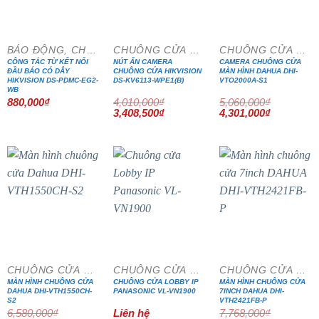
BÁO ĐỘNG, CHỐNG TRỘM
CHUÔNG CỬA MÀN HÌNH
CHUÔNG CỬA MÀN HÌNH
CÔNG TẮC TỪ KẾT NỐI
NÚT ẤN CAMERA
CAMERA CHUÔNG CỬA
ĐẦU BÁO CÓ DÂY
CHUÔNG CỬA HIKVISION
MÀN HÌNH DAHUA DHI-
HIKVISION DS-PDMC-EG2-
DS-KV6113-WPE1(B)
VTO2000A-S1
WB
880,000
₫
4,010,000
₫
5,060,000
₫
Giá
Giá
Giá
Giá
3,408,500
₫
4,301,000
₫
gốc
hiện
gốc
hiện
là:
tại
là:
tại
4,010,000₫.
là:
5,060,000₫.
là:
3,408,500₫.
4,301,000₫
- 15%
- 15%
CHUÔNG CỬA MÀN HÌNH
CHUÔNG CỬA MÀN HÌNH
CHUÔNG CỬA MÀN HÌNH
MÀN HÌNH CHUÔNG CỬA
CHUÔNG CỬA LOBBY IP
MÀN HÌNH CHUÔNG CỬA
DAHUA DHI-VTH1550CH-
PANASONIC VL-VN1900
7INCH DAHUA DHI-
S2
VTH2421FB-P
6,580,000
₫
Liên hệ
7,768,000
₫