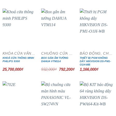
là:
tại
là:
tại
là:
tại
5,260,000₫.
là:
5,200,000₫.
là:
1,540,000₫.
là:
4,471,000₫.
4,420,000₫.
1,232,000₫
- 15%
KHÓA CỬA VÂN TAY
CHUÔNG CỬA MÀN HÌNH
BÁO ĐỘNG, CHỐNG TRỘM
KHOÁ CỬA THÔNG MINH
BOX GẮN ÂM TƯỜNG
THIẾT BỊ PGM KHÔNG
PHILIPS 9300
DAHUA VTM114
DÂY HIKVISION DS-PM1-
O1H-WB
Giá
Giá
25,700,000
₫
932,000
₫
792,200
₫
1,166,000
₫
gốc
hiện
là:
tại
932,000₫.
là:
792,200₫.
- 20%