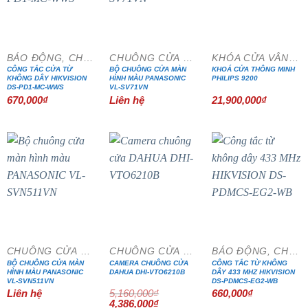
BÁO ĐỘNG, CHỐNG TRỘM
CHUÔNG CỬA MÀN HÌNH
KHÓA CỬA VÂN TAY
CÔNG TẮC CỬA TỪ
BỘ CHUÔNG CỬA MÀN
KHOÁ CỬA THÔNG MINH
KHÔNG DÂY HIKVISION
HÌNH MÀU PANASONIC
PHILIPS 9200
DS-PD1-MC-WWS
VL-SV71VN
670,000
₫
Liên hệ
21,900,000
₫
- 15%
CHUÔNG CỬA MÀN HÌNH
CHUÔNG CỬA MÀN HÌNH
BÁO ĐỘNG, CHỐNG TRỘM
BỘ CHUÔNG CỬA MÀN
CAMERA CHUÔNG CỬA
CÔNG TẮC TỪ KHÔNG
HÌNH MÀU PANASONIC
DAHUA DHI-VTO6210B
DÂY 433 MHZ HIKVISION
VL-SVN511VN
DS-PDMCS-EG2-WB
Liên hệ
5,160,000
₫
660,000
₫
Giá
Giá
4,386,000
₫