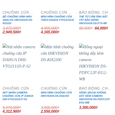
CHUÔNG CỬA MÀN HÌNH
CHUÔNG CỬA MÀN HÌNH
BÁO ĐỘNG, CHỐNG TRỘM
BỘ CHUÔNG HÌNH MÀU
MÀN HÌNH CHUÔNG CỬA
THẺ TỪ CẢM ỨNG BẬT
ANALOG HIKVISION DS-
7INCH DAHUA VTH1510CH
TẮT BÁO ĐỘNG
KIS202
HIKVISION DS-PTS-MF
Giá
Giá
3,470,000
₫
4,900,000
₫
80,000
₫
64,000
₫
gốc
hiện
Giá
Giá
Giá
Giá
2,949,500
₫
4,165,000
₫
là:
tại
gốc
hiện
gốc
hiện
80,000₫.
là:
là:
tại
là:
tại
64,0
3,470,000₫.
là:
4,900,000₫.
là:
2,949,500₫.
4,165,000₫.
- 15%
- 15%
CHUÔNG CỬA MÀN HÌNH
CHUÔNG CỬA MÀN HÌNH
BÁO ĐỘNG, CHỐNG TRỘM
NÚT NHẤN CAMERA
MÀN HÌNH CHUÔNG CỬA
HỒNG NGOẠI KHÔNG
CHUÔNG CỬA IP DAHUA
HIKVISION DS-KH2200
DÂY KÈM CAMERA
DHI-VTO2111D-P-S2
HIKVISION DS-PDPC12P-
EG2-WB
5,074,000
₫
3,000,000
₫
3,300,000
₫
Giá
Giá
Giá
Giá
4,312,900
₫
2,550,000
₫
gốc
hiện
gốc
hiện