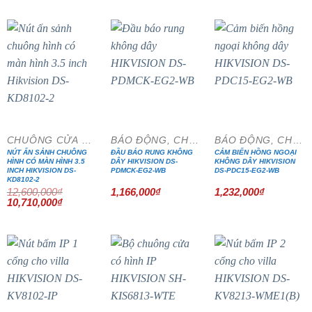
là:
tại
10,850,000₫.
là:
9,222,500₫.
- 15%
CHUÔNG CỬA MÀN HÌNH
BÁO ĐỘNG, CHỐNG TRỘM
BÁO ĐỘNG, CHỐNG TRỘM
NÚT ẤN SẢNH CHUÔNG
ĐẦU BÁO RUNG KHÔNG
CẢM BIẾN HỒNG NGOẠI
HÌNH CÓ MÀN HÌNH 3.5
DÂY HIKVISION DS-
KHÔNG DÂY HIKVISION
INCH HIKVISION DS-
PDMCK-EG2-WB
DS-PDC15-EG2-WB
KD8102-2
12,600,000
₫
1,166,000
₫
1,232,000
₫
Giá
Giá
10,710,000
₫
gốc
hiện
là:
tại
12,600,000₫.
là:
10,710,000₫.
- 15%
- 15%
- 15%