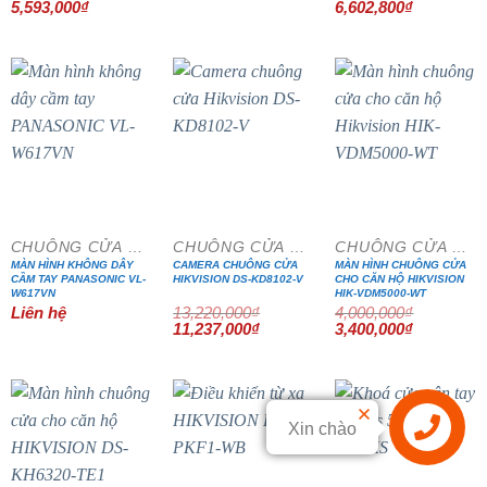
Giá
Giá
Giá
Giá
5,593,000
₫
6,602,800
₫
gốc
hiện
gốc
hiện
là:
tại
là:
tại
6,580,000₫.
là:
7,768,000₫.
là:
5,593,000₫.
6,602,800₫
- 15%
- 15%
CHUÔNG CỬA MÀN HÌNH
CHUÔNG CỬA MÀN HÌNH
CHUÔNG CỬA MÀN HÌNH
MÀN HÌNH KHÔNG DÂY
CAMERA CHUÔNG CỬA
MÀN HÌNH CHUÔNG CỬA
CẦM TAY PANASONIC VL-
HIKVISION DS-KD8102-V
CHO CĂN HỘ HIKVISION
W617VN
HIK-VDM5000-WT
Liên hệ
13,220,000
₫
4,000,000
₫
Giá
Giá
Giá
Giá
11,237,000
₫
3,400,000
₫
gốc
hiện
gốc
hiện
là:
tại
là:
tại
13,220,000₫.
là:
4,000,000₫.
là:
11,237,000₫.
3,400,000₫
Xin chào
Liên hệ