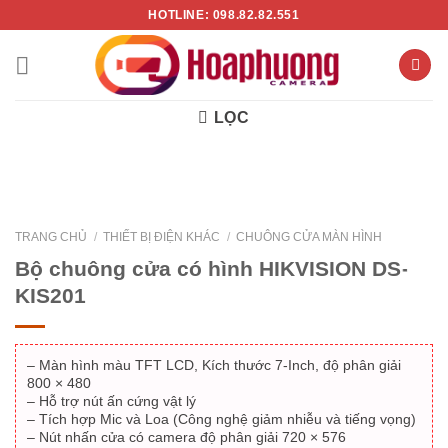
Chuyển
HOTLINE: 098.82.82.551
đến
nội
dung
LỌC
TRANG CHỦ
/
THIẾT BỊ ĐIỆN KHÁC
/
CHUÔNG CỬA MÀN HÌNH
Bộ chuông cửa có hình HIKVISION DS-
- 15%
KIS201
– Màn hình màu TFT LCD, Kích thước 7-Inch, độ phân giải
800 × 480
– Hỗ trợ nút ấn cứng vật lý
– Tích hợp Mic và Loa (Công nghệ giảm nhiễu và tiếng vọng)
– Nút nhấn cửa có camera độ phân giải 720 × 576