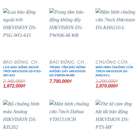
là:
tại
là:
tại
8,190,000₫.
là:
4,100,000₫.
là:
6,961,500₫.
3,485,000₫
- 20%
- 15%
BÁO ĐỘNG, CHỐNG TRỘM
BÁO ĐỘNG, CHỐNG TRỘM
CHUÔNG CỬA MÀN HÌNH
LOA BÁO ĐỘNG NGOÀI
TRUNG TÂM BÁO ĐỘNG
MÀN HÌNH CHUÔNG CỬA
TRỜI HIKVISION DS-PSG-
KHÔNG DÂY HIKVISION
7INCH HIKVISION DS-
WO-433
DS-PWA96-M-WB
KH6210-L
2,340,000
₫
7,700,000
₫
2,200,000
₫
Giá
Giá
Giá
Giá
1,872,000
₫
1,870,000
₫
gốc
hiện
gốc
hiện
là:
tại
là:
tại
2,340,000₫.
là:
2,200,000₫.
là:
1,872,000₫.
1,870,000₫
- 15%
- 15%
- 20%