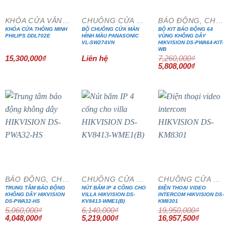
KHÓA CỬA VÂN TAY
CHUÔNG CỬA MÀN HÌNH
BÁO ĐỘNG, CHỐNG TRỘM
KHÓA CỬA THÔNG MINH
BỘ CHUÔNG CỬA MÀN
BỘ KIT BÁO ĐỘNG 64
PHILIPS DDL702E
HÌNH MÀU PANASONIC
VÙNG KHÔNG DÂY
VL-SW274VN
HIKVISION DS-PWA64-KIT-
WB
15,300,000
₫
Liên hệ
7,260,000
₫
Giá
Giá
5,808,000
₫
gốc
hiện
là:
tại
7,260,000₫.
là:
5,808,000₫
- 20%
- 15%
- 15%
BÁO ĐỘNG, CHỐNG TRỘM
CHUÔNG CỬA MÀN HÌNH
CHUÔNG CỬA MÀN HÌNH
TRUNG TÂM BÁO ĐỘNG
NÚT BẤM IP 4 CỔNG CHO
ĐIỆN THOẠI VIDEO
KHÔNG DÂY HIKVISION
VILLA HIKVISION DS-
INTERCOM HIKVISION DS-
DS-PWA32-HS
KV8413-WME1(B)
KM8301
5,060,000
₫
6,140,000
₫
19,950,000
₫
Giá
Giá
Giá
Giá
Giá
Giá
4,048,000
₫
5,219,000
₫
16,957,500
₫
gốc
hiện
gốc
hiện
gốc
hiện