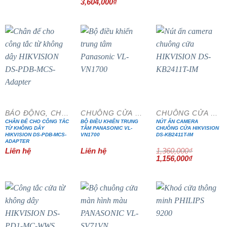
Giá
Giá
3,604,000
₫
gốc
hiện
là:
tại
4,240,000₫.
là:
3,604,000₫.
- 15%
BÁO ĐỘNG, CHỐNG TRỘM
CHUÔNG CỬA MÀN HÌNH
CHUÔNG CỬA MÀN HÌNH
CHÂN ĐẾ CHO CÔNG TẮC
BỘ ĐIỀU KHIỂN TRUNG
NÚT ẤN CAMERA
TỪ KHÔNG DÂY
TÂM PANASONIC VL-
CHUÔNG CỬA HIKVISION
HIKVISION DS-PDB-MCS-
VN1700
DS-KB2411T-IM
ADAPTER
Liên hệ
Liên hệ
1,360,000
₫
Giá
Giá
1,156,000
₫
gốc
hiện
là:
tại
1,360,000₫.
là:
1,156,000₫