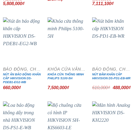
Giá
Giá
Giá
Giá
5,808,000
₫
7,111,100
₫
gốc
hiện
gốc
hiện
là:
tại
là:
tại
7,260,000₫.
là:
8,366,000₫.
là:
5,808,000₫.
7,111,100₫
- 20%
BÁO ĐỘNG, CHỐNG TRỘM
KHÓA CỬA VÂN TAY
BÁO ĐỘNG, CHỐNG TRỘM
NÚT ẤN BÁO ĐỘNG KHẨN
KHÓA CỬA THÔNG MINH
NÚT BẤM KHẨN CẤP
CẤP HIKVISION DS-
PHILIPS 5100-5H
HIKVISION DS-PD1-EB-WR
PDEB1-EG2-WB
Giá
G
660,000
₫
7,500,000
₫
610,000
₫
488,000
₫
gốc
h
là:
tạ
610,000₫.
là
4
- 15%
- 15%