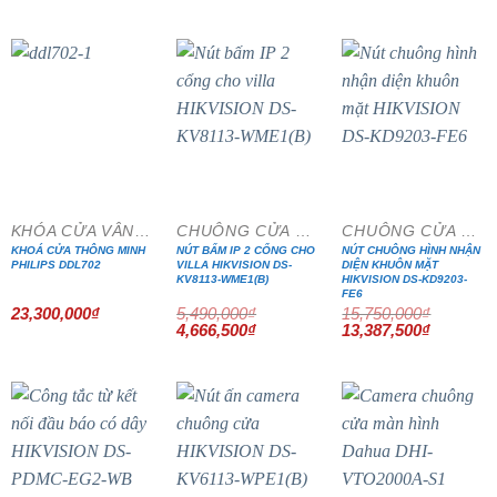
là:
tại
38,500,000₫.
là:
32,725,0
- 15%
- 15%
KHÓA CỬA VÂN TAY
CHUÔNG CỬA MÀN HÌNH
CHUÔNG CỬA MÀN HÌNH
KHOÁ CỬA THÔNG MINH
NÚT BẤM IP 2 CỔNG CHO
NÚT CHUÔNG HÌNH NHẬN
PHILIPS DDL702
VILLA HIKVISION DS-
DIỆN KHUÔN MẶT
KV8113-WME1(B)
HIKVISION DS-KD9203-
FE6
23,300,000
₫
5,490,000
₫
15,750,000
₫
Giá
Giá
Giá
Giá
4,666,500
₫
13,387,500
₫
gốc
hiện
gốc
hiện
là:
tại
là:
tại
5,490,000₫.
là:
15,750,000₫.
là:
4,666,500₫.
13,387,5
- 15%
- 15%