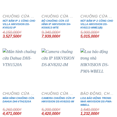
CHUÔNG CỬA MÀN HÌNH
CHUÔNG CỬA MÀN HÌNH
CHUÔNG CỬA MÀN HÌNH
NÚT BẤM IP 1 CỔNG CHO
BỘ CHUÔNG CỬA CÓ
NÚT BẤM IP 2 CỔNG CHO
VILLA HIKVISION DS-
HÌNH IP HIKVISION SH-
VILLA HIKVISION DS-
KV8102-IP
KIS6813-WTE
KV8213-WME1(B)
4,150,000
₫
9,340,000
₫
5,900,000
₫
Giá
Giá
Giá
Giá
Giá
Giá
3,527,500
₫
7,939,000
₫
5,015,000
₫
gốc
hiện
gốc
hiện
gốc
hiện
là:
tại
là:
tại
là:
tại
4,150,000₫.
là:
9,340,000₫.
là:
5,900,000₫.
là:
3,527,500₫.
7,939,000₫.
5,015,000₫
- 15%
- 15%
- 20%
CHUÔNG CỬA MÀN HÌNH
CHUÔNG CỬA MÀN HÌNH
BÁO ĐỘNG, CHỐNG TRỘM
MÀN HÌNH CHUÔNG CỬA
CAMERA CHUÔNG CỬA IP
LOA BÁO ĐỘNG TRONG
DAHUA DHI-VTH1520A
HIKVISION DS-KV8202-IM
NHÀ HIKVISION DS-PMA-
WBELL
5,260,000
₫
5,200,000
₫
1,540,000
₫
Giá
Giá
Giá
Giá
Giá
Giá
4,471,000
₫
4,420,000
₫
1,232,000
₫
gốc
hiện
gốc
hiện
gốc
hiện