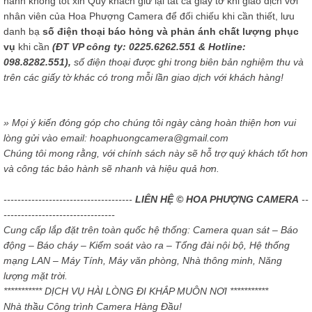
hành không tốt xin Quý khách giữ lại tất cả giấy tờ khi giao dịch với
nhân viên của Hoa Phượng Camera để đối chiếu khi cần thiết, lưu
danh bạ
số điện thoại báo hỏng và phản ánh chất lượng phục
vụ
khi cần
(ĐT VP công ty: 0225.6262.551 & Hotline:
098.8282.551),
số điện thoại được ghi trong biên bản nghiệm thu và
trên các giấy tờ khác có trong mỗi lần giao dịch với khách hàng!
» Mọi ý kiến đóng góp cho chúng tôi ngày càng hoàn thiện hơn vui
lòng gửi vào email: hoaphuongcamera@gmail.com
Chúng tôi mong rằng, với chính sách này sẽ hỗ trợ quý khách tốt hơn
và công tác bảo hành sẽ nhanh và hiệu quả hơn.
-------------------------------------
LIÊN HỆ © HOA PHƯỢNG CAMERA
--
--------------------------------
Cung cấp lắp đặt trên toàn quốc hệ thống: Camera quan sát – Báo
động – Báo cháy – Kiểm soát vào ra – Tổng đài nội bộ, Hệ thống
mạng LAN – Máy Tính, Máy văn phòng, Nhà thông minh, Năng
lượng mặt trời.
*********** DỊCH VỤ HÀI LÒNG ĐI KHẮP MUÔN NƠI ***********
Nhà thầu Công trình Camera Hàng Đầu!