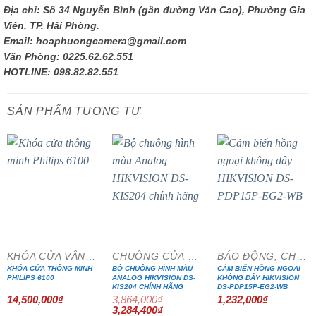
Địa chỉ: Số 34 Nguyễn Bình (gần đường Văn Cao), Phường Gia
Viên, TP. Hải Phòng.
Email: hoaphuongcamera@gmail.com
Văn Phòng: 0225.62.62.551
HOTLINE: 098.82.82.551
SẢN PHẨM TƯƠNG TỰ
- 15%
KHÓA CỬA VÂN TAY
CHUÔNG CỬA MÀN HÌNH
BÁO ĐỘNG, CHỐNG TRỘM
KHÓA CỬA THÔNG MINH
BỘ CHUÔNG HÌNH MÀU
CẢM BIẾN HỒNG NGOẠI
PHILIPS 6100
ANALOG HIKVISION DS-
KHÔNG DÂY HIKVISION
KIS204 CHÍNH HÃNG
DS-PDP15P-EG2-WB
14,500,000
₫
3,864,000
₫
1,232,000
₫
Giá
Giá
3,284,400
₫