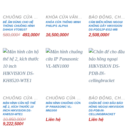
CHUÔNG CỬA MÀN HÌNH
KHÓA CỬA VÂN TAY
BÁO ĐỘNG, CHỐNG TRỘM
ĐẾ ÂM DÙNG CHO HỆ
KHÓA CỬA THÔNG MINH
CẢM BIẾN HỒNG NGOẠI
THỐNG CHUÔNG HÌNH
PHILIPS ALPHA
KHÔNG DÂY HIKVISION
DAHUA VTOB107
DS-PDD12P-EG2-WB
Giá
Giá
580,000
₫
493,000
₫
16,500,000
₫
2,508,000
₫
gốc
hiện
là:
tại
580,000₫.
là:
493,000₫.
- 15%
CHUÔNG CỬA MÀN HÌNH
CHUÔNG CỬA MÀN HÌNH
BÁO ĐỘNG, CHỐNG TRỘM
MÀN HÌNH CĂN HỘ THẾ
MÀN HÌNH CHUÔNG CỬA
CHÂN ĐẾ CHO ĐẦU BÁO
HỆ 2, KÍCH THƯỚC 10
IP PANASONIC VL-
HỒNG NGOẠI HIKVISION
INCH HIKVISION DS-
MN1000
DS-PDB-IN-
KH8520-WTE1
CELLINGBRACKET
10,850,000
₫
Liên hệ
Liên hệ
Giá
Giá
9,222,500
₫
gốc
hiện