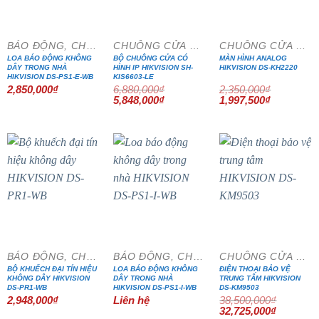
BÁO ĐỘNG, CHỐNG TRỘM
CHUÔNG CỬA MÀN HÌNH
CHUÔNG CỬA MÀN HÌNH
LOA BÁO ĐỘNG KHÔNG
BỘ CHUÔNG CỬA CÓ
MÀN HÌNH ANALOG
DÂY TRONG NHÀ
HÌNH IP HIKVISION SH-
HIKVISION DS-KH2220
HIKVISION DS-PS1-E-WB
KIS6603-LE
2,850,000
₫
6,880,000
₫
2,350,000
₫
Giá
Giá
Giá
Giá
5,848,000
₫
1,997,500
₫
gốc
hiện
gốc
hiện
là:
tại
là:
tại
6,880,000₫.
là:
2,350,000₫.
là:
5,848,000₫.
1,997,500₫
- 15%
BÁO ĐỘNG, CHỐNG TRỘM
BÁO ĐỘNG, CHỐNG TRỘM
CHUÔNG CỬA MÀN HÌNH
BỘ KHUẾCH ĐẠI TÍN HIỆU
LOA BÁO ĐỘNG KHÔNG
ĐIỆN THOẠI BẢO VỆ
KHÔNG DÂY HIKVISION
DÂY TRONG NHÀ
TRUNG TÂM HIKVISION
DS-PR1-WB
HIKVISION DS-PS1-I-WB
DS-KM9503
2,948,000
₫
Liên hệ
38,500,000
₫
Giá
Giá
32,725,000
₫
gốc
hiện