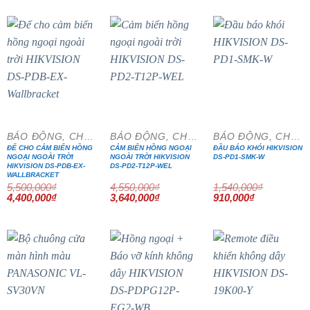
là:
tại
là:
tại
là:
tại
5,060,000₫.
là:
6,140,000₫.
là:
19,950,000₫.
là:
4,048,000₫.
5,219,000₫.
16,957,5
- 20%
- 20%
- 41%
BÁO ĐỘNG, CHỐNG TRỘM
BÁO ĐỘNG, CHỐNG TRỘM
BÁO ĐỘNG, CHỐNG TRỘM
ĐẾ CHO CẢM BIẾN HỒNG
CẢM BIẾN HỒNG NGOẠI
ĐẦU BÁO KHÓI HIKVISION
NGOẠI NGOÀI TRỜI
NGOÀI TRỜI HIKVISION
DS-PD1-SMK-W
HIKVISION DS-PDB-EX-
DS-PD2-T12P-WEL
WALLBRACKET
5,500,000
₫
4,550,000
₫
1,540,000
₫
Giá
Giá
Giá
Giá
Giá
Giá
4,400,000
₫
3,640,000
₫
910,000
₫
gốc
hiện
gốc
hiện
gốc
hiện
là:
tại
là:
tại
là:
tại
5,500,000₫.
là:
4,550,000₫.
là:
1,540,000₫.
là:
4,400,000₫.
3,640,000₫.
910,000₫.