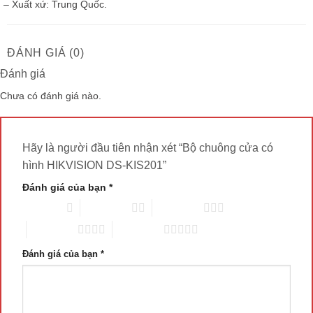
– Xuất xứ: Trung Quốc.
ĐÁNH GIÁ (0)
Đánh giá
Chưa có đánh giá nào.
Hãy là người đầu tiên nhận xét “Bộ chuông cửa có
hình HIKVISION DS-KIS201”
Đánh giá của bạn
*
1 trên 5 sao
2 trên 5 sao
3 trên 5 sao
4 trên 5 sao
5 trên 5 sao
Đánh giá của bạn
*