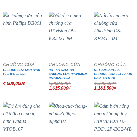
gốc
hiện
là:
tại
3,864,000₫.
là:
3,284,400₫.
- 15%
- 15%
CHUÔNG CỬA MÀN HÌNH
CHUÔNG CỬA MÀN HÌNH
CHUÔNG CỬA MÀN HÌNH
CHUÔNG CỬA MÀN HÌNH
NÚT ẤN CAMERA
NÚT ẤN CAMERA
PHILIPS DB001
CHUÔNG CỬA HIKVISION
CHUÔNG CỬA HIKVISION
DS-KB2421-IM
DS-KB2411-IM
4,800,000
₫
1,900,000
₫
1,390,000
₫
Giá
Giá
Giá
Giá
1,615,000
₫
1,181,500
₫
gốc
hiện
gốc
hiện
là:
tại
là:
tại
1,900,000₫.
là:
1,390,000₫.
là:
1,615,000₫.
1,181,500₫
- 15%