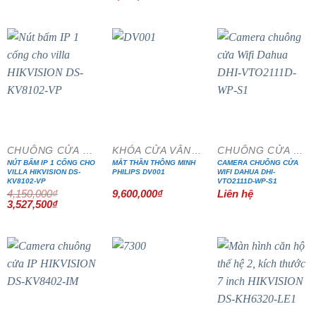
gốc
hiện
là:
tại
5,160,000₫.
là:
4,386,000₫.
- 15%
CHUÔNG CỬA MÀN HÌNH
KHÓA CỬA VÂN TAY
CHUÔNG CỬA MÀN HÌNH
NÚT BẤM IP 1 CỔNG CHO
MẮT THẦN THÔNG MINH
CAMERA CHUÔNG CỬA
VILLA HIKVISION DS-
PHILIPS DV001
WIFI DAHUA DHI-
KV8102-VP
VTO2111D-WP-S1
4,150,000
₫
9,600,000
₫
Liên hệ
Giá
Giá
3,527,500
₫
gốc
hiện
là:
tại
4,150,000₫.
là:
3,527,500₫.
- 15%
- 15%