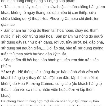
đổi hình dáng công năng sử dụng sản phẩm.
• Rách tem, bị tẩy xoá, chỉnh sửa hoặc bị dán chồng bằng tem
khác, không rõ ngày tháng, có dấu hiệu bị can thiệp, sửa
chữa không do kỹ thuật Hoa Phượng Camera chỉ định, tem
giả mạo.
• Sản phẩm hư hỏng do thiên tai, hoả hoạn, cháy nổ, thấm
nước, rỉ sét, côn trùng phá hoại. Sản phẩm hư hỏng do người
sử dụng gây ra như biến dạng, rơi vỡ, trầy sướt, bể, đập phá,
sử dụng sai nguồn điện,.... Do lắp đặt, bảo trì, sử dụng không
tuân thủ theo sách hướng dẫn kỹ thuật.
• Sản phẩm đã hết hạn bảo hành ghi trên tem dán trên sản
phẩm.
* Lưu ý:
- Hệ thống sẽ không được bảo hành vĩnh viễn nếu
khách hàng tự ý thay đổi lắp đặt ban đầu, lắp thêm thiết bị
không do Hoa Phượng Camera cung cấp (do khách hàng tự
thỏa thuận với cá nhân, nhân viên hoặc đơn vị lắp thêm
khác).
Để phòng tránh trường hợp một vài cá nhân trục lợi, phục vụ bảo