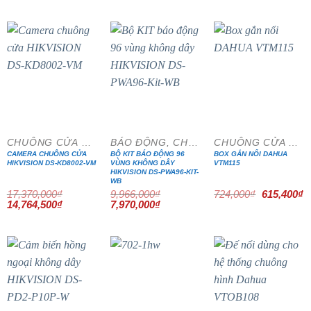
là:
tại
là:
tại
5,074,000₫.
là:
3,000,000₫.
là:
4,312,900₫.
2,550,000₫.
- 15%
- 20%
- 15%
CHUÔNG CỬA MÀN HÌNH
BÁO ĐỘNG, CHỐNG TRỘM
CHUÔNG CỬA MÀN HÌNH
CAMERA CHUÔNG CỬA
BỘ KIT BÁO ĐỘNG 96
BOX GẮN NỔI DAHUA
HIKVISION DS-KD8002-VM
VÙNG KHÔNG DÂY
VTM115
HIKVISION DS-PWA96-KIT-
WB
Giá
G
17,370,000
₫
9,966,000
₫
724,000
₫
615,400
₫
gốc
h
Giá
Giá
Giá
Giá
14,764,500
₫
7,970,000
₫
là:
tạ
gốc
hiện
gốc
hiện
724,000₫.
là
là:
tại
là:
tại
6
17,370,000₫.
là:
9,966,000₫.
là:
14,764,500₫.
7,970,000₫.
- 20%
- 15%