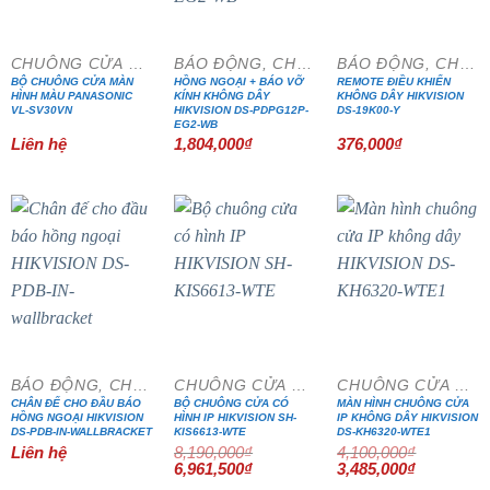
CHUÔNG CỬA MÀN HÌNH
BÁO ĐỘNG, CHỐNG TRỘM
BÁO ĐỘNG, CHỐNG TRỘM
BỘ CHUÔNG CỬA MÀN
HỒNG NGOẠI + BÁO VỠ
REMOTE ĐIỀU KHIỂN
HÌNH MÀU PANASONIC
KÍNH KHÔNG DÂY
KHÔNG DÂY HIKVISION
VL-SV30VN
HIKVISION DS-PDPG12P-
DS-19K00-Y
EG2-WB
Liên hệ
1,804,000
₫
376,000
₫
- 15%
- 15%
BÁO ĐỘNG, CHỐNG TRỘM
CHUÔNG CỬA MÀN HÌNH
CHUÔNG CỬA MÀN HÌNH
CHÂN ĐẾ CHO ĐẦU BÁO
BỘ CHUÔNG CỬA CÓ
MÀN HÌNH CHUÔNG CỬA
HỒNG NGOẠI HIKVISION
HÌNH IP HIKVISION SH-
IP KHÔNG DÂY HIKVISION
DS-PDB-IN-WALLBRACKET
KIS6613-WTE
DS-KH6320-WTE1
Liên hệ
8,190,000
₫
4,100,000
₫
Giá
Giá
Giá
Giá
6,961,500
₫
3,485,000
₫
gốc
hiện
gốc
hiện