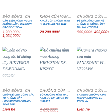
BÁO ĐỘNG, CHỐNG TRỘM
KHÓA CỬA VÂN TAY
CHUÔNG CỬA MÀN HÌNH
CẢM BIẾN HỒNG NGOẠI
KHOÁ CỬA THÔNG MINH
ĐẾ NỔI DÙNG CHO HỆ
KHÔNG DÂY HIKVISION
PHILIPS DDL702-1HW
THỐNG CHUÔNG HÌNH
DS-PD2-P10P-W
DAHUA VTOB108
Giá
G
1,280,000
₫
20,200,000
₫
580,000
₫
493,000
₫
gốc
h
Giá
Giá
1,024,000
₫
là:
tạ
gốc
hiện
580,000₫.
là
là:
tại
4
1,280,000₫.
là:
1,024,000₫.
- 15%
BÁO ĐỘNG, CHỐNG TRỘM
CHUÔNG CỬA MÀN HÌNH
CHUÔNG CỬA MÀN HÌNH
CHÂN ĐẾ CHO CÔNG TẮC
BỘ CHUÔNG HÌNH MÀU
CAMERA CHUÔNG CỬA
TỪ KHÔNG DÂY
ANALOG HIKVISION DS-
MÀU PANASONIC VL-
HIKVISION DS-PDB-MC-
KIS203T
V522LVN
ADAPTOR
Liên hệ
4,240,000
₫
Liên hệ