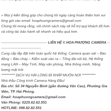
» Mọi ý kiến đóng góp cho chúng tôi ngày càng hoàn thiện hơn vui
lòng gửi vào email: hoaphuongcamera@gmail.com
Chúng tôi mong rằng, với chính sách này sẽ hỗ trợ quý khách tốt hơn
và công tác bảo hành sẽ nhanh và hiệu quả hơn.
-------------------------------------
LIÊN HỆ © HOA PHƯỢNG CAMERA
--
--------------------------------
Cung cấp lắp đặt trên toàn quốc hệ thống: Camera quan sát – Báo
động – Báo cháy – Kiểm soát vào ra – Tổng đài nội bộ, Hệ thống
mạng LAN – Máy Tính, Máy văn phòng, Nhà thông minh, Năng
lượng mặt trời.
*********** DỊCH VỤ HÀI LÒNG ĐI KHẮP MUÔN NƠI ***********
Nhà thầu Công trình Camera Hàng Đầu!
Địa chỉ: Số 34 Nguyễn Bình (gần đường Văn Cao), Phường Gia
Viên, TP. Hải Phòng.
Email: hoaphuongcamera@gmail.com
Văn Phòng: 0225.62.62.551
HOTLINE: 098.82.82.551