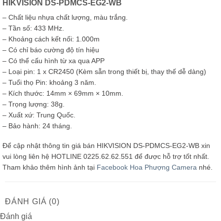
HIKVISION DS-PDMCS-EG2-WB
– Chất liệu nhựa chất lượng, màu trắng.
– Tần số: 433 MHz.
– Khoảng cách kết nối: 1.000m
– Có chỉ báo cường độ tín hiệu
– Có thể cấu hình từ xa qua APP
– Loại pin: 1 x CR2450 (Kèm sẵn trong thiết bị, thay thế dễ dàng)
– Tuổi thọ Pin: khoảng 3 năm.
– Kích thước: 14mm × 69mm × 10mm.
– Trọng lượng: 38g.
– Xuất xứ: Trung Quốc.
– Bảo hành: 24 tháng.
Để cập nhật thông tin giá bán HIKVISION DS-PDMCS-EG2-WB xin
vui lòng liên hệ HOTLINE 0225.62.62.551 để được hỗ trợ tốt nhất.
Tham khảo thêm hình ảnh tại
Facebook Hoa Phượng Camera
nhé.
ĐÁNH GIÁ (0)
Đánh giá