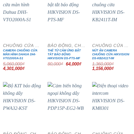
- 15%
- 20%
- 15%
CHUÔNG CỬA MÀN HÌNH
BÁO ĐỘNG, CHỐNG TRỘM
CHUÔNG CỬA MÀN HÌNH
CAMERA CHUÔNG CỬA
THẺ TỪ CẢM ỨNG BẬT
NÚT ẤN CAMERA
MÀN HÌNH DAHUA DHI-
TẮT BÁO ĐỘNG
CHUÔNG CỬA HIKVISION
VTO2000A-S1
HIKVISION DS-PTS-MF
DS-KB2411T-IM
Giá
Giá
5,060,000
₫
80,000
₫
64,000
₫
1,360,000
₫
gốc
hiện
Giá
Giá
Giá
Giá
4,301,000
₫
1,156,000
₫
là:
tại
gốc
hiện
gốc
hiện
80,000₫.
là:
là:
tại
là:
tại
64,000₫.
5,060,000₫.
là:
1,360,000₫.
là:
4,301,000₫.
1,156,000₫
- 20%
- 15%
BÁO ĐỘNG, CHỐNG TRỘM
BÁO ĐỘNG, CHỐNG TRỘM
CHUÔNG CỬA MÀN HÌNH