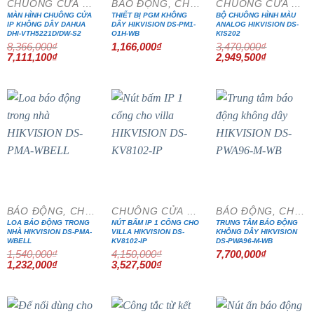
CHUÔNG CỬA MÀN HÌNH
BÁO ĐỘNG, CHỐNG TRỘM
CHUÔNG CỬA MÀN HÌNH
MÀN HÌNH CHUÔNG CỬA
THIẾT BỊ PGM KHÔNG
BỘ CHUÔNG HÌNH MÀU
IP KHÔNG DÂY DAHUA
DÂY HIKVISION DS-PM1-
ANALOG HIKVISION DS-
DHI-VTH5221D/DW-S2
O1H-WB
KIS202
8,366,000
₫
1,166,000
₫
3,470,000
₫
Giá
Giá
Giá
Giá
7,111,100
₫
2,949,500
₫
gốc
hiện
gốc
hiện
là:
tại
là:
tại
8,366,000₫.
là:
3,470,000₫.
là:
7,111,100₫.
2,949,500₫
- 20%
- 15%
BÁO ĐỘNG, CHỐNG TRỘM
CHUÔNG CỬA MÀN HÌNH
BÁO ĐỘNG, CHỐNG TRỘM
LOA BÁO ĐỘNG TRONG
NÚT BẤM IP 1 CỔNG CHO
TRUNG TÂM BÁO ĐỘNG
NHÀ HIKVISION DS-PMA-
VILLA HIKVISION DS-
KHÔNG DÂY HIKVISION
WBELL
KV8102-IP
DS-PWA96-M-WB
1,540,000
₫
4,150,000
₫
7,700,000
₫
Giá
Giá
Giá
Giá
1,232,000
₫
3,527,500
₫
gốc
hiện
gốc
hiện
là:
tại
là:
tại
1,540,000₫.
là:
4,150,000₫.
là:
1,232,000₫.
3,527,500₫.