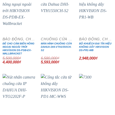
- 20%
- 15%
BÁO ĐỘNG, CHỐNG TRỘM
CHUÔNG CỬA MÀN HÌNH
BÁO ĐỘNG, CHỐNG TRỘM
ĐẾ CHO CẢM BIẾN HỒNG
MÀN HÌNH CHUÔNG CỬA
BỘ KHUẾCH ĐẠI TÍN HIỆU
NGOẠI NGOÀI TRỜI
DAHUA DHI-VTH1550CH-
KHÔNG DÂY HIKVISION
HIKVISION DS-PDB-EX-
S2
DS-PR1-WB
WALLBRACKET
5,500,000
₫
6,580,000
₫
2,948,000
₫
Giá
Giá
Giá
Giá
4,400,000
₫
5,593,000
₫
gốc
hiện
gốc
hiện
là:
tại
là:
tại
5,500,000₫.
là:
6,580,000₫.
là:
4,400,000₫.
5,593,000₫.
- 15%