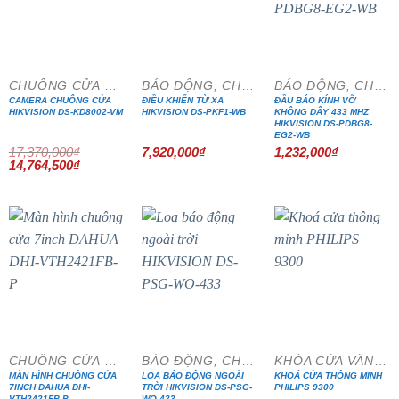
- 15%
CHUÔNG CỬA MÀN HÌNH
BÁO ĐỘNG, CHỐNG TRỘM
BÁO ĐỘNG, CHỐNG TRỘM
CAMERA CHUÔNG CỬA
ĐIỀU KHIỂN TỪ XA
ĐẦU BÁO KÍNH VỠ
HIKVISION DS-KD8002-VM
HIKVISION DS-PKF1-WB
KHÔNG DÂY 433 MHZ
HIKVISION DS-PDBG8-
EG2-WB
17,370,000
₫
7,920,000
₫
1,232,000
₫
Giá
Giá
14,764,500
₫
gốc
hiện
là:
tại
17,370,000₫.
là:
14,764,500₫.
- 15%
- 20%
CHUÔNG CỬA MÀN HÌNH
BÁO ĐỘNG, CHỐNG TRỘM
KHÓA CỬA VÂN TAY
MÀN HÌNH CHUÔNG CỬA
LOA BÁO ĐỘNG NGOÀI
KHOÁ CỬA THÔNG MINH
7INCH DAHUA DHI-
TRỜI HIKVISION DS-PSG-
PHILIPS 9300
VTH2421FB-P
WO-433