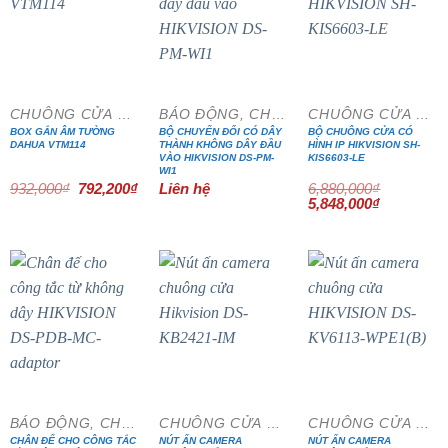
- 15%
- 15%
CHUÔNG CỬA MÀN HÌNH
BÁO ĐỘNG, CHỐNG TRỘM
CHUÔNG CỬA MÀN HÌNH
BOX GẮN ÂM TƯỜNG
BỘ CHUYỂN ĐỔI CÓ DÂY
BỘ CHUÔNG CỬA CÓ
DAHUA VTM114
THÀNH KHÔNG DÂY ĐẦU
HÌNH IP HIKVISION SH-
VÀO HIKVISION DS-PM-
KIS6603-LE
WI1
Giá
Giá
932,000
₫
792,200
₫
Liên hệ
6,880,000
₫
gốc
hiện
Giá
Giá
5,848,000
₫
là:
tại
gốc
hiện
932,000₫.
là:
là:
tại
792,200₫.
6,880,000₫.
là:
5,848,000₫
- 15%
- 15%
BÁO ĐỘNG, CHỐNG TRỘM
CHUÔNG CỬA MÀN HÌNH
CHUÔNG CỬA MÀN HÌNH
CHÂN ĐẾ CHO CÔNG TẮC
NÚT ẤN CAMERA
NÚT ẤN CAMERA