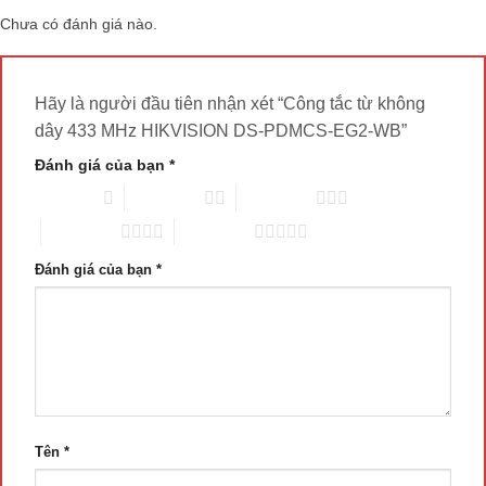
Chưa có đánh giá nào.
Hãy là người đầu tiên nhận xét “Công tắc từ không
dây 433 MHz HIKVISION DS-PDMCS-EG2-WB”
Đánh giá của bạn
*
1 trên 5 sao
2 trên 5 sao
3 trên 5 sao
4 trên 5 sao
5 trên 5 sao
Đánh giá của bạn
*
Tên
*