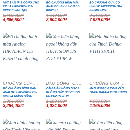
NÚT BẤM IP 2 CỔNG CHO
BỘ CHUÔNG HÌNH MÀU
BỘ CHUÔNG CỬA CÓ
VILLA HIKVISION DS-
ANALOG HIKVISION DS-
HÌNH IP HIKVISION SH-
KV8113-WME1(B)
KIS203T
KIS6813-WTE
5,490,000
₫
4,240,000
₫
9,340,000
₫
Giá
Giá
Giá
Giá
Giá
Giá
4,666,500
₫
3,604,000
₫
7,939,000
₫
gốc
hiện
gốc
hiện
gốc
hiện
là:
tại
là:
tại
là:
tại
5,490,000₫.
là:
4,240,000₫.
là:
9,340,000₫.
là:
4,666,500₫.
3,604,000₫.
7,939,000₫
- 15%
- 20%
- 15%
CHUÔNG CỬA MÀN HÌNH
BÁO ĐỘNG, CHỐNG TRỘM
CHUÔNG CỬA MÀN HÌNH
BỘ CHUÔNG HÌNH MÀU
CẢM BIẾN HỒNG NGOẠI
MÀN HÌNH CHUÔNG CỬA
ANALOG HIKVISION DS-
KHÔNG DÂY HIKVISION
7INCH DAHUA VTH1510CH
KIS204 CHÍNH HÃNG
DS-PD2-P10P-W
3,864,000
₫
1,280,000
₫
4,900,000
₫
Giá
Giá
Giá
Giá
Giá
Giá
3,284,400
₫
1,024,000
₫
4,165,000
₫
gốc
hiện
gốc
hiện
gốc
hiện
là:
tại
là:
tại
là:
tại
3,864,000₫.
là:
1,280,000₫.
là:
4,900,000₫.
là:
3,284,400₫.
1,024,000₫.
4,165,000₫