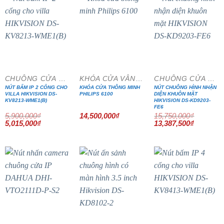
- 15%
- 15%
CHUÔNG CỬA MÀN HÌNH
KHÓA CỬA VÂN TAY
CHUÔNG CỬA MÀN HÌNH
NÚT BẤM IP 2 CỔNG CHO
KHÓA CỬA THÔNG MINH
NÚT CHUÔNG HÌNH NHẬN
VILLA HIKVISION DS-
PHILIPS 6100
DIỆN KHUÔN MẶT
KV8213-WME1(B)
HIKVISION DS-KD9203-
FE6
5,900,000
₫
14,500,000
₫
15,750,000
₫
Giá
Giá
Giá
Giá
5,015,000
₫
13,387,500
₫
gốc
hiện
gốc
hiện
là:
tại
là:
tại
5,900,000₫.
là:
15,750,000₫.
là:
5,015,000₫.
13,387,5
- 15%
- 15%
- 15%