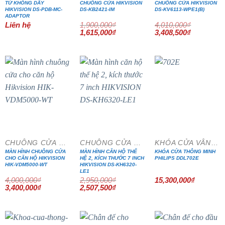
TỪ KHÔNG DÂY
CHUÔNG CỬA HIKVISION
CHUÔNG CỬA HIKVISION
HIKVISION DS-PDB-MC-
DS-KB2421-IM
DS-KV6113-WPE1(B)
ADAPTOR
Liên hệ
1,900,000
₫
4,010,000
₫
Giá
Giá
Giá
Giá
1,615,000
₫
3,408,500
₫
gốc
hiện
gốc
hiện
là:
tại
là:
tại
1,900,000₫.
là:
4,010,000₫.
là:
1,615,000₫.
3,408,500₫
- 15%
- 15%
CHUÔNG CỬA MÀN HÌNH
CHUÔNG CỬA MÀN HÌNH
KHÓA CỬA VÂN TAY
MÀN HÌNH CHUÔNG CỬA
MÀN HÌNH CĂN HỘ THẾ
KHÓA CỬA THÔNG MINH
CHO CĂN HỘ HIKVISION
HỆ 2, KÍCH THƯỚC 7 INCH
PHILIPS DDL702E
HIK-VDM5000-WT
HIKVISION DS-KH6320-
LE1
4,000,000
₫
2,950,000
₫
15,300,000
₫
Giá
Giá
Giá
Giá
3,400,000
₫
2,507,500
₫
gốc
hiện
gốc
hiện
là:
tại
là:
tại
4,000,000₫.
là:
2,950,000₫.
là:
3,400,000₫.
2,507,500₫.