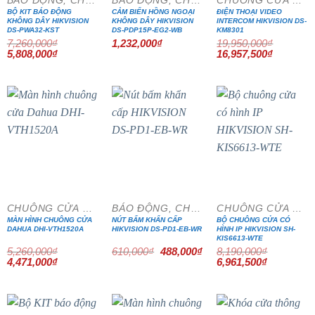
BỘ KIT BÁO ĐỘNG
CẢM BIẾN HỒNG NGOẠI
ĐIỆN THOẠI VIDEO
KHÔNG DÂY HIKVISION
KHÔNG DÂY HIKVISION
INTERCOM HIKVISION DS-
DS-PWA32-KST
DS-PDP15P-EG2-WB
KM8301
7,260,000
₫
1,232,000
₫
19,950,000
₫
Giá
Giá
Giá
Giá
5,808,000
₫
16,957,500
₫
gốc
hiện
gốc
hiện
là:
tại
là:
tại
7,260,000₫.
là:
19,950,000₫.
là:
5,808,000₫.
16,957,5
- 15%
- 20%
- 15%
CHUÔNG CỬA MÀN HÌNH
BÁO ĐỘNG, CHỐNG TRỘM
CHUÔNG CỬA MÀN HÌNH
MÀN HÌNH CHUÔNG CỬA
NÚT BẤM KHẨN CẤP
BỘ CHUÔNG CỬA CÓ
DAHUA DHI-VTH1520A
HIKVISION DS-PD1-EB-WR
HÌNH IP HIKVISION SH-
KIS6613-WTE
Giá
Giá
5,260,000
₫
610,000
₫
488,000
₫
8,190,000
₫
gốc
hiện
Giá
Giá
Giá
Giá
4,471,000
₫
6,961,500
₫
là:
tại
gốc
hiện
gốc
hiện
610,000₫.
là:
là:
tại
là:
tại
488,000₫.
5,260,000₫.
là:
8,190,000₫.
là:
4,471,000₫.
6,961,500₫