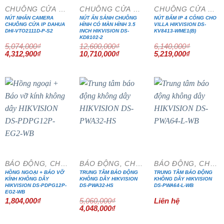
CHUÔNG CỬA MÀN HÌNH
CHUÔNG CỬA MÀN HÌNH
CHUÔNG CỬA MÀN HÌNH
NÚT NHẤN CAMERA
NÚT ẤN SẢNH CHUÔNG
NÚT BẤM IP 4 CỔNG CHO
CHUÔNG CỬA IP DAHUA
HÌNH CÓ MÀN HÌNH 3.5
VILLA HIKVISION DS-
DHI-VTO2111D-P-S2
INCH HIKVISION DS-
KV8413-WME1(B)
KD8102-2
5,074,000
₫
12,600,000
₫
6,140,000
₫
Giá
Giá
Giá
Giá
Giá
Giá
4,312,900
₫
10,710,000
₫
5,219,000
₫
gốc
hiện
gốc
hiện
gốc
hiện
là:
tại
là:
tại
là:
tại
5,074,000₫.
là:
12,600,000₫.
là:
6,140,000₫.
là:
4,312,900₫.
10,710,000₫.
5,219,000₫
- 20%
BÁO ĐỘNG, CHỐNG TRỘM
BÁO ĐỘNG, CHỐNG TRỘM
BÁO ĐỘNG, CHỐNG TRỘM
HỒNG NGOẠI + BÁO VỠ
TRUNG TÂM BÁO ĐỘNG
TRUNG TÂM BÁO ĐỘNG
KÍNH KHÔNG DÂY
KHÔNG DÂY HIKVISION
KHÔNG DÂY HIKVISION
HIKVISION DS-PDPG12P-
DS-PWA32-HS
DS-PWA64-L-WB
EG2-WB
1,804,000
₫
5,060,000
₫
Liên hệ
Giá
Giá
4,048,000
₫
gốc
hiện
là:
tại