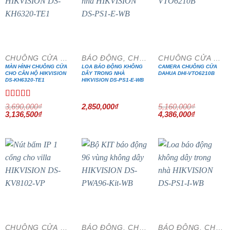
- 15%
- 15%
CHUÔNG CỬA MÀN HÌNH
BÁO ĐỘNG, CHỐNG TRỘM
CHUÔNG CỬA MÀN HÌNH
MÀN HÌNH CHUÔNG CỬA
LOA BÁO ĐỘNG KHÔNG
CAMERA CHUÔNG CỬA
CHO CĂN HỘ HIKVISION
DÂY TRONG NHÀ
DAHUA DHI-VTO6210B
DS-KH6320-TE1
HIKVISION DS-PS1-E-WB
Được xếp
3,690,000
₫
2,850,000
₫
5,160,000
₫
Giá
hạng
5.00
5
Giá
Giá
Giá
3,136,500
₫
4,386,000
₫
gốc
hiện
gốc
hiện
sao
là:
tại
là:
tại
3,690,000₫.
là:
5,160,000₫.
là:
3,136,500₫.
4,386,000₫
- 15%
- 20%
CHUÔNG CỬA MÀN HÌNH
BÁO ĐỘNG, CHỐNG TRỘM
BÁO ĐỘNG, CHỐNG TRỘM