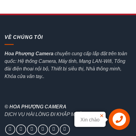
5,060,000₫.
là:
4,048,000₫.
VỀ CHÚNG TÔI
Hoa Phượng Camera
chuyên cung cấp lắp đặt trên toàn
quốc: Hệ thống Camera, Máy tính, Mạng LAN-Wifi, Tổng
đài điện thoại nội bộ, Thiết bị siêu thị, Nhà thông minh,
Khóa cửa vân tay..
© HOA PHƯỢNG CAMERA
DỊCH VỤ HÀI LÒNG ĐI KHẮP MUÔN NƠI
Xin chào
Liên hệ