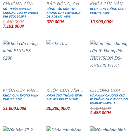
CHUÔNG CỬA MÀN HÌNH
BÁO ĐỘNG, CHỐNG TRỘM
KHÓA CỬA VÂN TAY
NÚT NHẤN CAMERA
CÔNG TẮC CỬA TỪ
KHOÁ CỬA THÔNG MINH
CHUÔNG CỬA IP DAHUA
KHÔNG DÂY HIKVISION
PHILIPS 7300
DHI-VTO2202F-P
DS-PD1-MC-WWS
8,460,000
₫
670,000
₫
13,900,000
₫
Giá
Giá
7,191,000
₫
gốc
hiện
là:
tại
8,460,000₫.
là:
7,191,000₫.
- 15%
KHÓA CỬA VÂN TAY
KHÓA CỬA VÂN TAY
CHUÔNG CỬA MÀN HÌNH
KHOÁ CỬA THÔNG MINH
KHOÁ CỬA THÔNG MINH
MÀN HÌNH CHUÔNG CỬA
PHILIPS 9200
PHILIPS DDL702-1HW
IP KHÔNG DÂY HIKVISION
DS-KH6320-WTE1
21,900,000
₫
20,200,000
₫
4,100,000
₫
Giá
Giá
3,485,000
₫
gốc
hiện
là:
tại
4,100,000₫.
là:
3,485,000₫