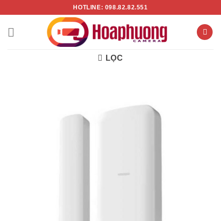
Chuyển
HOTLINE: 098.82.82.551
đến
nội
dung
LỌC