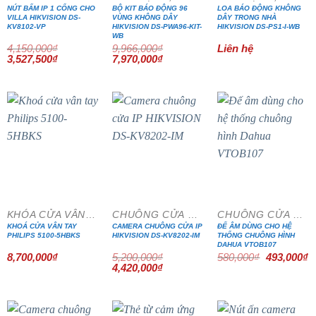
NÚT BẤM IP 1 CỔNG CHO
BỘ KIT BÁO ĐỘNG 96
LOA BÁO ĐỘNG KHÔNG
VILLA HIKVISION DS-
VÙNG KHÔNG DÂY
DÂY TRONG NHÀ
KV8102-VP
HIKVISION DS-PWA96-KIT-
HIKVISION DS-PS1-I-WB
WB
4,150,000
₫
9,966,000
₫
Liên hệ
Giá
Giá
Giá
Giá
3,527,500
₫
7,970,000
₫
gốc
hiện
gốc
hiện
là:
tại
là:
tại
4,150,000₫.
là:
9,966,000₫.
là:
3,527,500₫.
7,970,000₫.
- 15%
- 15%
KHÓA CỬA VÂN TAY
CHUÔNG CỬA MÀN HÌNH
CHUÔNG CỬA MÀN HÌNH
KHOÁ CỬA VÂN TAY
CAMERA CHUÔNG CỬA IP
ĐẾ ÂM DÙNG CHO HỆ
PHILIPS 5100-5HBKS
HIKVISION DS-KV8202-IM
THỐNG CHUÔNG HÌNH
DAHUA VTOB107
Giá
G
8,700,000
₫
5,200,000
₫
580,000
₫
493,000
₫
gốc
h
Giá
Giá
4,420,000
₫
là:
tạ
gốc
hiện
580,000₫.
là
là:
tại
4
5,200,000₫.
là:
4,420,000₫.