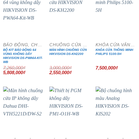
- 20%
- 15%
BÁO ĐỘNG, CHỐNG TRỘM
CHUÔNG CỬA MÀN HÌNH
KHÓA CỬA VÂN TAY
BỘ KIT BÁO ĐỘNG 64
MÀN HÌNH CHUÔNG CỬA
KHÓA CỬA THÔNG MINH
VÙNG KHÔNG DÂY
HIKVISION DS-KH2200
PHILIPS 5100-5H
HIKVISION DS-PWA64-KIT-
WB
7,260,000
₫
3,000,000
₫
7,500,000
₫
Giá
Giá
Giá
Giá
5,808,000
₫
2,550,000
₫
gốc
hiện
gốc
hiện
là:
tại
là:
tại
7,260,000₫.
là:
3,000,000₫.
là:
5,808,000₫.
2,550,000₫.
- 15%
- 15%