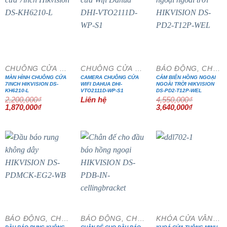
- 15%
- 20%
CHUÔNG CỬA MÀN HÌNH
CHUÔNG CỬA MÀN HÌNH
BÁO ĐỘNG, CHỐNG TRỘM
MÀN HÌNH CHUÔNG CỬA
CAMERA CHUÔNG CỬA
CẢM BIẾN HỒNG NGOẠI
7INCH HIKVISION DS-
WIFI DAHUA DHI-
NGOÀI TRỜI HIKVISION
KH6210-L
VTO2111D-WP-S1
DS-PD2-T12P-WEL
2,200,000
₫
Liên hệ
4,550,000
₫
Giá
Giá
Giá
Giá
1,870,000
₫
3,640,000
₫
gốc
hiện
gốc
hiện
là:
tại
là:
tại
2,200,000₫.
là:
4,550,000₫.
là:
1,870,000₫.
3,640,000₫
BÁO ĐỘNG, CHỐNG TRỘM
BÁO ĐỘNG, CHỐNG TRỘM
KHÓA CỬA VÂN TAY