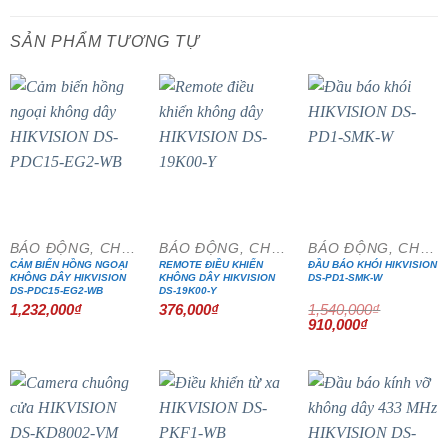
SẢN PHẨM TƯƠNG TỰ
- 41%
BÁO ĐỘNG, CHỐNG TRỘM
BÁO ĐỘNG, CHỐNG TRỘM
BÁO ĐỘNG, CHỐNG TRỘM
CẢM BIẾN HỒNG NGOẠI
REMOTE ĐIỀU KHIỂN
ĐẦU BÁO KHÓI HIKVISION
KHÔNG DÂY HIKVISION
KHÔNG DÂY HIKVISION
DS-PD1-SMK-W
DS-PDC15-EG2-WB
DS-19K00-Y
1,232,000
₫
376,000
₫
1,540,000
₫
Giá
Giá
910,000
₫
gốc
hiện
là:
tại
1,540,000₫.
là:
910,000₫.