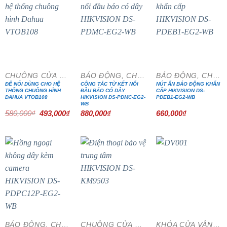
- 15%
CHUÔNG CỬA MÀN HÌNH
BÁO ĐỘNG, CHỐNG TRỘM
BÁO ĐỘNG, CHỐNG TRỘM
ĐẾ NỔI DÙNG CHO HỆ
CÔNG TẮC TỪ KẾT NỐI
NÚT ẤN BÁO ĐỘNG KHẨN
THỐNG CHUÔNG HÌNH
ĐẦU BÁO CÓ DÂY
CẤP HIKVISION DS-
DAHUA VTOB108
HIKVISION DS-PDMC-EG2-
PDEB1-EG2-WB
WB
Giá
Giá
580,000
₫
493,000
₫
880,000
₫
660,000
₫
gốc
hiện
là:
tại
580,000₫.
là:
493,000₫.
- 15%
BÁO ĐỘNG, CHỐNG TRỘM
CHUÔNG CỬA MÀN HÌNH
KHÓA CỬA VÂN TAY