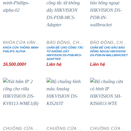
KHÓA CỬA VÂN TAY
BÁO ĐỘNG, CHỐNG TRỘM
BÁO ĐỘNG, CHỐNG TRỘM
KHÓA CỬA THÔNG MINH
CHÂN ĐẾ CHO CÔNG TẮC
CHÂN ĐẾ CHO ĐẦU BÁO
PHILIPS ALPHA
TỪ KHÔNG DÂY
HỒNG NGOẠI HIKVISION
HIKVISION DS-PDB-MCS-
DS-PDB-IN-WALLBRACKET
ADAPTER
16,500,000
₫
Liên hệ
Liên hệ
- 15%
- 15%
- 15%
CHUÔNG CỬA MÀN HÌNH
CHUÔNG CỬA MÀN HÌNH
CHUÔNG CỬA MÀN HÌNH