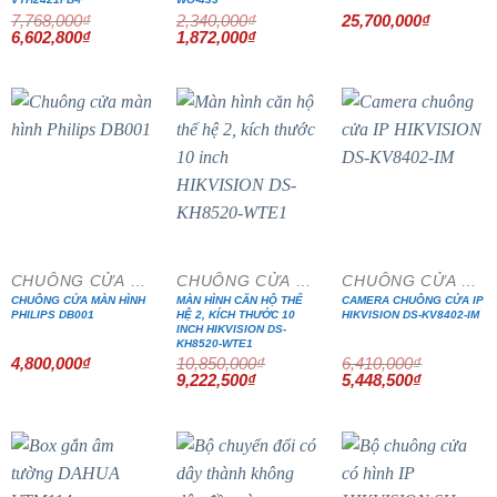
7,768,000
₫
2,340,000
₫
25,700,000
₫
Giá
Giá
Giá
Giá
6,602,800
₫
1,872,000
₫
gốc
hiện
gốc
hiện
là:
tại
là:
tại
7,768,000₫.
là:
2,340,000₫.
là:
6,602,800₫.
1,872,000₫.
- 15%
- 15%
CHUÔNG CỬA MÀN HÌNH
CHUÔNG CỬA MÀN HÌNH
CHUÔNG CỬA MÀN HÌNH
CHUÔNG CỬA MÀN HÌNH
MÀN HÌNH CĂN HỘ THẾ
CAMERA CHUÔNG CỬA IP
PHILIPS DB001
HỆ 2, KÍCH THƯỚC 10
HIKVISION DS-KV8402-IM
INCH HIKVISION DS-
KH8520-WTE1
4,800,000
₫
10,850,000
₫
6,410,000
₫
Giá
Giá
Giá
Giá
9,222,500
₫
5,448,500
₫
gốc
hiện
gốc
hiện
là:
tại
là:
tại
10,850,000₫.
là:
6,410,000₫.
là:
9,222,500₫.
5,448,500₫