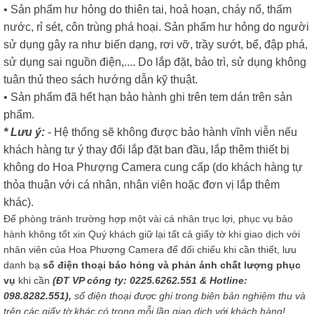
• Sản phẩm hư hỏng do thiên tai, hoả hoạn, cháy nổ, thấm
nước, rỉ sét, côn trùng phá hoại. Sản phẩm hư hỏng do người
sử dụng gây ra như biến dạng, rơi vỡ, trầy sướt, bể, đập phá,
sử dụng sai nguồn điện,.... Do lắp đặt, bảo trì, sử dụng không
tuân thủ theo sách hướng dẫn kỹ thuật.
• Sản phẩm đã hết hạn bảo hành ghi trên tem dán trên sản
phẩm.
* Lưu ý:
- Hệ thống sẽ không được bảo hành vĩnh viễn nếu
khách hàng tự ý thay đổi lắp đặt ban đầu, lắp thêm thiết bị
không do Hoa Phượng Camera cung cấp (do khách hàng tự
thỏa thuận với cá nhân, nhân viên hoặc đơn vị lắp thêm
khác).
Để phòng tránh trường hợp một vài cá nhân trục lợi, phục vụ bảo
hành không tốt xin Quý khách giữ lại tất cả giấy tờ khi giao dịch với
nhân viên của Hoa Phượng Camera để đối chiếu khi cần thiết, lưu
danh bạ
số điện thoại báo hỏng và phản ánh chất lượng phục
vụ
khi cần
(ĐT VP công ty: 0225.6262.551 & Hotline:
098.8282.551),
số điện thoại được ghi trong biên bản nghiệm thu và
trên các giấy tờ khác có trong mỗi lần giao dịch với khách hàng!