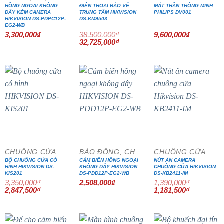
HỒNG NGOẠI KHÔNG
ĐIỆN THOẠI BẢO VỆ
MẮT THẦN THÔNG MINH
DÂY KÈM CAMERA
TRUNG TÂM HIKVISION
PHILIPS DV001
HIKVISION DS-PDPC12P-
DS-KM9503
EG2-WB
3,300,000
₫
38,500,000
₫
9,600,000
₫
Giá
Giá
32,725,000
₫
gốc
hiện
là:
tại
38,500,000₫.
là:
32,725,000₫.
- 15%
- 15%
CHUÔNG CỬA MÀN HÌNH
BÁO ĐỘNG, CHỐNG TRỘM
CHUÔNG CỬA MÀN HÌNH
BỘ CHUÔNG CỬA CÓ
CẢM BIẾN HỒNG NGOẠI
NÚT ẤN CAMERA
HÌNH HIKVISION DS-
KHÔNG DÂY HIKVISION
CHUÔNG CỬA HIKVISION
KIS201
DS-PDD12P-EG2-WB
DS-KB2411-IM
3,350,000
₫
2,508,000
₫
1,390,000
₫
Giá
Giá
Giá
Giá
2,847,500
₫
1,181,500
₫
gốc
hiện
gốc
hiện
là:
tại
là:
tại
3,350,000₫.
là:
1,390,000₫.
là:
2,847,500₫.
1,181,500₫