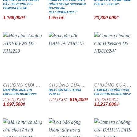
ĐẦU BÁO RUNG KHÔNG
CHÂN ĐẾ CHO ĐẦU BÁO
KHOÁ CỬA THÔNG MINH
DÂY HIKVISION DS-
HỒNG NGOẠI HIKVISION
PHILIPS DDL702
PDMCK-EG2-WB
DS-PDB-IN-
CELLINGBRACKET
1,166,000
₫
Liên hệ
23,300,000
₫
- 15%
- 15%
- 15%
CHUÔNG CỬA MÀN HÌNH
CHUÔNG CỬA MÀN HÌNH
CHUÔNG CỬA MÀN HÌNH
MÀN HÌNH ANALOG
BOX GẮN NỔI DAHUA
CAMERA CHUÔNG CỬA
HIKVISION DS-KH2220
VTM115
HIKVISION DS-KD8102-V
Giá
Giá
2,350,000
₫
724,000
₫
615,400
₫
13,220,000
₫
gốc
hiện
Giá
Giá
Giá
Giá
1,997,500
₫
11,237,000
₫
là:
tại
gốc
hiện
gốc
hiện
724,000₫.
là:
là:
tại
là:
tại
615,400₫.
2,350,000₫.
là:
13,220,000₫.
là:
1,997,500₫.
11,237,0