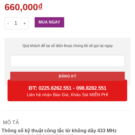
660,000
₫
Công tắc từ không dây 433 MHz HIKVISION DS-PDMCS-EG2-WB
MUA NGAY
Quý khách để lại số điện thoại chúng tôi sẽ gọi lại ngay
ĐT:
-
0225.6262.551
098.8282.551
Liên hệ nhận Báo Giá, Khảo Sát MIỄN PHÍ
MÔ TẢ
Thông số kỹ thuật công tắc từ không dây 433 MHz