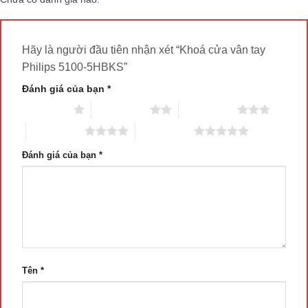
Hãy là người đầu tiên nhận xét “Khoá cửa vân tay
Philips 5100-5HBKS”
Đánh giá của bạn
*
1 trên 5 sao
2 trên 5 sao
3 trên 5 sao
4 trên 5 sao
5 trên 5 sao
Đánh giá của bạn
*
Tên
*