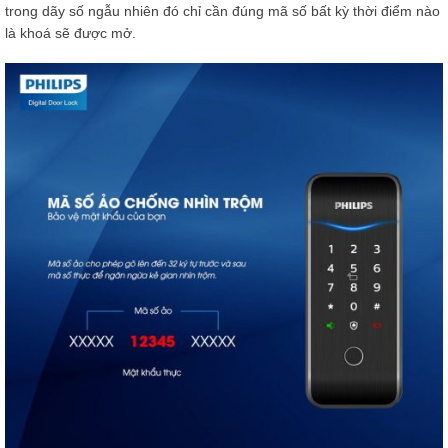
trong dãy số ngẫu nhiên đó chỉ cần đúng mã số bất kỳ thời điểm nào
là khoá sẽ được mở.