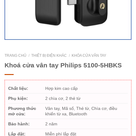
TRANG CHỦ
/
THIẾT BỊ ĐIỆN KHÁC
/
KHÓA CỬA VÂN TAY
Khoá cửa vân tay Philips 5100-5HBKS
Chất liệu:
Hợp kim cao cấp
Phụ kiện:
2 chìa cơ, 2 thẻ từ
Phương thức
Vân tay, Mã số, Thẻ từ, Chìa cơ, điều
mở cửa:
khiển từ xa, Bluetooth
Bảo hành:
2 năm
Lắp đặt:
Miễn phí lắp đặt