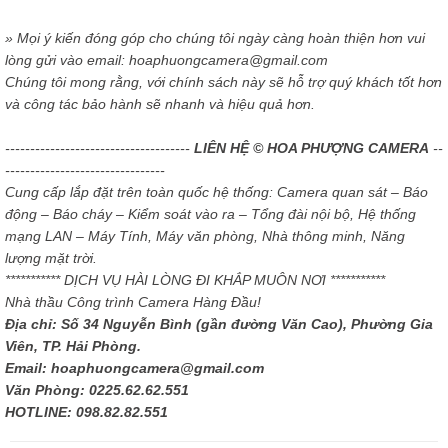
» Mọi ý kiến đóng góp cho chúng tôi ngày càng hoàn thiện hơn vui
lòng gửi vào email: hoaphuongcamera@gmail.com
Chúng tôi mong rằng, với chính sách này sẽ hỗ trợ quý khách tốt hơn
và công tác bảo hành sẽ nhanh và hiệu quả hơn.
-------------------------------------
LIÊN HỆ © HOA PHƯỢNG CAMERA
--
--------------------------------
Cung cấp lắp đặt trên toàn quốc hệ thống: Camera quan sát – Báo
động – Báo cháy – Kiểm soát vào ra – Tổng đài nội bộ, Hệ thống
mạng LAN – Máy Tính, Máy văn phòng, Nhà thông minh, Năng
lượng mặt trời.
*********** DỊCH VỤ HÀI LÒNG ĐI KHẮP MUÔN NƠI ***********
Nhà thầu Công trình Camera Hàng Đầu!
Địa chỉ: Số 34 Nguyễn Bình (gần đường Văn Cao), Phường Gia
Viên, TP. Hải Phòng.
Email: hoaphuongcamera@gmail.com
Văn Phòng: 0225.62.62.551
HOTLINE: 098.82.82.551