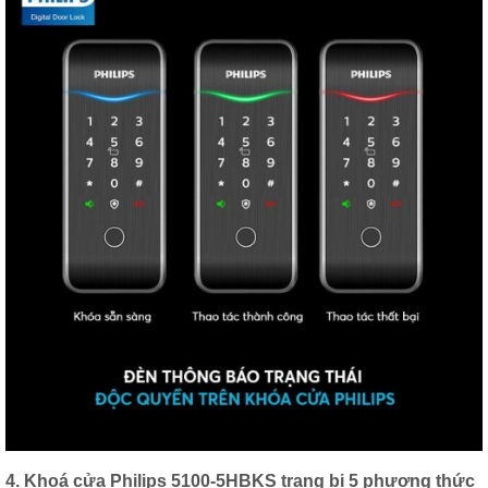
4. Khoá cửa Philips 5100-5HBKS trang bị 5 phương thức