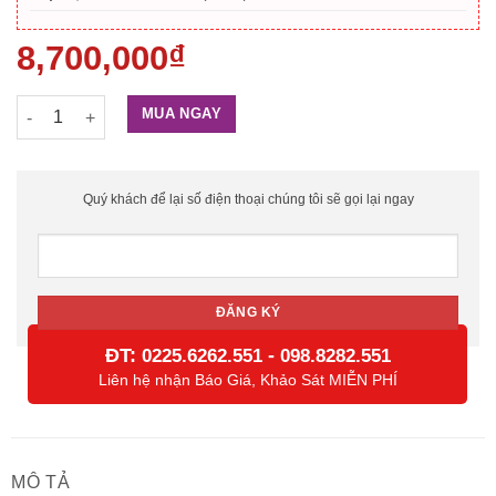
8,700,000
₫
Khoá cửa vân tay Philips 5100-5HBKS số lượng
MUA NGAY
Quý khách để lại số điện thoại chúng tôi sẽ gọi lại ngay
ĐT:
-
0225.6262.551
098.8282.551
Liên hệ nhận Báo Giá, Khảo Sát MIỄN PHÍ
MÔ TẢ