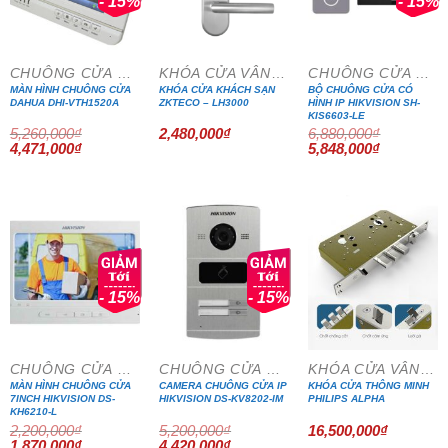
- 15%
- 15%
CHUÔNG CỬA MÀN HÌNH
KHÓA CỬA VÂN TAY
CHUÔNG CỬA MÀN HÌNH
MÀN HÌNH CHUÔNG CỬA
KHÓA CỬA KHÁCH SẠN
BỘ CHUÔNG CỬA CÓ
DAHUA DHI-VTH1520A
ZKTECO – LH3000
HÌNH IP HIKVISION SH-
KIS6603-LE
5,260,000
₫
2,480,000
₫
6,880,000
₫
Giá
Giá
Giá
Giá
4,471,000
₫
5,848,000
₫
gốc
hiện
gốc
hiện
là:
tại
là:
tại
5,260,000₫.
là:
6,880,000₫.
là:
4,471,000₫.
5,848,000₫
- 15%
- 15%
CHUÔNG CỬA MÀN HÌNH
CHUÔNG CỬA MÀN HÌNH
KHÓA CỬA VÂN TAY
MÀN HÌNH CHUÔNG CỬA
CAMERA CHUÔNG CỬA IP
KHÓA CỬA THÔNG MINH
7INCH HIKVISION DS-
HIKVISION DS-KV8202-IM
PHILIPS ALPHA
KH6210-L
2,200,000
₫
5,200,000
₫
16,500,000
₫
Giá
Giá
Giá
Giá
1,870,000
₫
4,420,000
₫