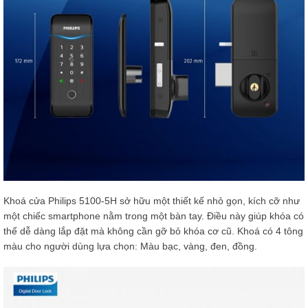
Khoá cửa Philips 5100-5H sở hữu một thiết kế nhỏ gọn, kích cỡ như
một chiếc smartphone nằm trong một bàn tay. Điều này giúp khóa có
thể dễ dàng lắp đặt mà không cần gỡ bỏ khóa cơ cũ. Khoá có 4 tông
màu cho người dùng lựa chọn: Màu bạc, vàng, đen, đồng.