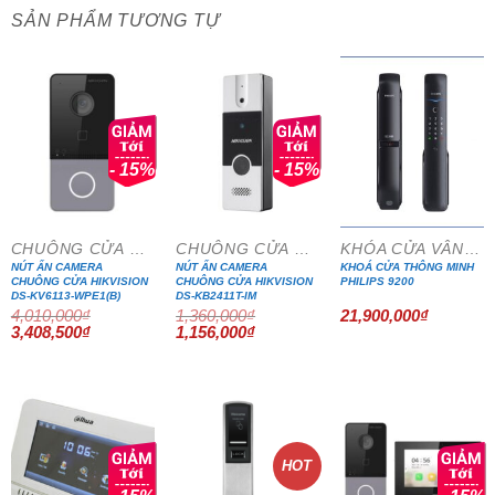
SẢN PHẨM TƯƠNG TỰ
- 15%
- 15%
CHUÔNG CỬA MÀN HÌNH
CHUÔNG CỬA MÀN HÌNH
KHÓA CỬA VÂN TAY
NÚT ẤN CAMERA
NÚT ẤN CAMERA
KHOÁ CỬA THÔNG MINH
CHUÔNG CỬA HIKVISION
CHUÔNG CỬA HIKVISION
PHILIPS 9200
DS-KV6113-WPE1(B)
DS-KB2411T-IM
4,010,000
₫
1,360,000
₫
21,900,000
₫
Giá
Giá
Giá
Giá
3,408,500
₫
1,156,000
₫
gốc
hiện
gốc
hiện
là:
tại
là:
tại
4,010,000₫.
là:
1,360,000₫.
là:
3,408,500₫.
1,156,000₫.
HOT