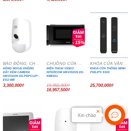
gốc
hiện
gốc
hiện
là:
tại
là:
tại
2,200,000₫.
là:
5,200,000₫.
là:
1,870,000₫.
4,420,000₫.
- 15%
BÁO ĐỘNG, CHỐNG TRỘM
CHUÔNG CỬA MÀN HÌNH
KHÓA CỬA VÂN TAY
HỒNG NGOẠI KHÔNG
ĐIỆN THOẠI VIDEO
KHOÁ CỬA THÔNG MINH
DÂY KÈM CAMERA
INTERCOM HIKVISION DS-
PHILIPS 9300
HIKVISION DS-PDPC12P-
KM8301
EG2-WB
3,300,000
₫
19,950,000
₫
25,700,000
₫
Giá
Giá
16,957,500
₫
gốc
hiện
là:
tại
19,950,000₫.
là:
16,957,500₫.
Xin chào