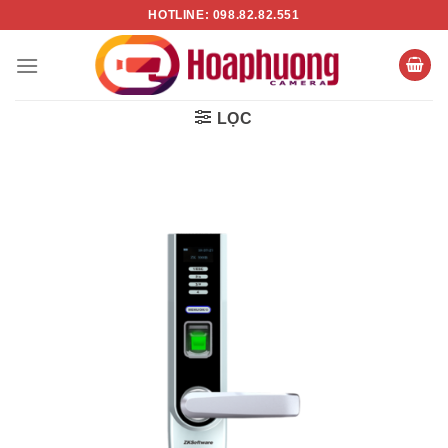
Chuyển
HOTLINE: 098.82.82.551
đến
nội
dung
LỌC