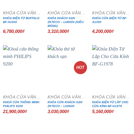
KHÓA CỬA VÂN TAY
KHÓA CỬA VÂN TAY
KHÓA CỬA VÂN TAY
KHÓA ĐIỆN TỬ BUFFALO
KHÓA KHÁCH SẠN
KHÓA CỬA ĐIỆN TỬ BF-
BF-A3300
ZKTECO – LH6500 (SIÊU
A1300
MỎNG)
6,780,000
₫
3,310,000
₫
4,200,000
₫
HOT
KHÓA CỬA VÂN TAY
KHÓA CỬA VÂN TAY
KHÓA CỬA VÂN TAY
KHOÁ CỬA THÔNG MINH
KHÓA CỬA KHÁCH SẠN
KHÓA ĐIỆN TỬ LẮP CHO
PHILIPS 9200
ZKTECO – LH3600
CỬA KÍNH BF-G1978
21,900,000
₫
3,030,000
₫
5,160,000
₫