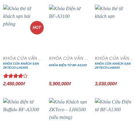
HOT
KHÓA CỬA VÂN TAY
KHÓA CỬA VÂN TAY
KHÓA CỬA VÂN TAY
KHÓA CỬA KHÁCH SẠN
KHÓA CỬA KHÁCH SẠN
KHÓA ĐIỆN TỬ BF-A3100
ZKTECO-LH1000
ZKTECO-LH4000
Được
2,480,000
₫
5,900,000
₫
3,030,000
₫
xếp hạng
4.00
5
sao