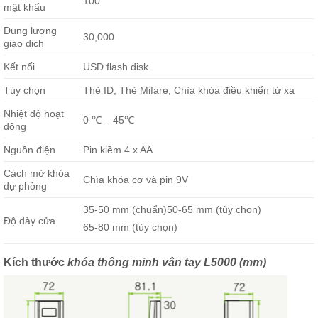
100
mật khẩu
Dung lượng
30,000
giao dịch
Kết nối
USD flash disk
Tùy chọn
Thẻ ID, Thẻ Mifare, Chìa khóa điều khiển từ xa
Nhiệt độ hoạt
0 ℃ – 45℃
động
Nguồn điện
Pin kiềm 4 x AA
Cách mở khóa
Chìa khóa cơ và pin 9V
dự phòng
35-50 mm (chuẩn)50-65 mm (tùy chọn)
Độ dày cửa
65-80 mm (tùy chọn)
Kích thước
khóa thông minh vân tay L5000 (mm)