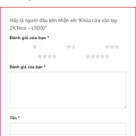
Hãy là người đầu tiên nhận xét “Khóa cửa vân tay
ZKTeco – L5000”
Đánh giá của bạn
*
1 trên 5 sao
2 trên 5 sao
3 trên 5 sao
4 trên 5 sao
5 trên 5 sao
Đánh giá của bạn
*
Tên
*