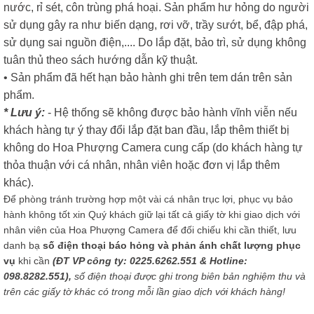
nước, rỉ sét, côn trùng phá hoại. Sản phẩm hư hỏng do người
sử dụng gây ra như biến dạng, rơi vỡ, trầy sướt, bể, đập phá,
sử dụng sai nguồn điện,.... Do lắp đặt, bảo trì, sử dụng không
tuân thủ theo sách hướng dẫn kỹ thuật.
• Sản phẩm đã hết hạn bảo hành ghi trên tem dán trên sản
phẩm.
* Lưu ý:
- Hệ thống sẽ không được bảo hành vĩnh viễn nếu
khách hàng tự ý thay đổi lắp đặt ban đầu, lắp thêm thiết bị
không do Hoa Phượng Camera cung cấp (do khách hàng tự
thỏa thuận với cá nhân, nhân viên hoặc đơn vị lắp thêm
khác).
Để phòng tránh trường hợp một vài cá nhân trục lợi, phục vụ bảo
hành không tốt xin Quý khách giữ lại tất cả giấy tờ khi giao dịch với
nhân viên của Hoa Phượng Camera để đối chiếu khi cần thiết, lưu
danh bạ
số điện thoại báo hỏng và phản ánh chất lượng phục
vụ
khi cần
(ĐT VP công ty: 0225.6262.551 & Hotline:
098.8282.551),
số điện thoại được ghi trong biên bản nghiệm thu và
trên các giấy tờ khác có trong mỗi lần giao dịch với khách hàng!