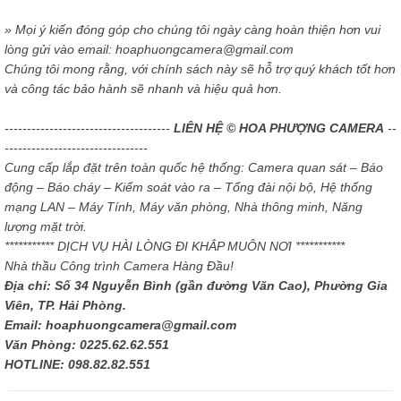
» Mọi ý kiến đóng góp cho chúng tôi ngày càng hoàn thiện hơn vui
lòng gửi vào email: hoaphuongcamera@gmail.com
Chúng tôi mong rằng, với chính sách này sẽ hỗ trợ quý khách tốt hơn
và công tác bảo hành sẽ nhanh và hiệu quả hơn.
-------------------------------------
LIÊN HỆ © HOA PHƯỢNG CAMERA
--
--------------------------------
Cung cấp lắp đặt trên toàn quốc hệ thống: Camera quan sát – Báo
động – Báo cháy – Kiểm soát vào ra – Tổng đài nội bộ, Hệ thống
mạng LAN – Máy Tính, Máy văn phòng, Nhà thông minh, Năng
lượng mặt trời.
*********** DỊCH VỤ HÀI LÒNG ĐI KHẮP MUÔN NƠI ***********
Nhà thầu Công trình Camera Hàng Đầu!
Địa chỉ: Số 34 Nguyễn Bình (gần đường Văn Cao), Phường Gia
Viên, TP. Hải Phòng.
Email: hoaphuongcamera@gmail.com
Văn Phòng: 0225.62.62.551
HOTLINE: 098.82.82.551