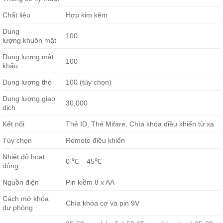
Chất liệu
Hợp kim kẽm
Dung
100
lượng khuôn mặt
Dung lượng mật
100
khẩu
Dung lượng thẻ
100 (tùy chọn)
Dung lượng giao
30,000
dịch
Kết nối
Thẻ ID, Thẻ Mifare, Chìa khóa điều khiển từ xa
Tùy chọn
Remote điều khiển
Nhiệt độ hoạt
0 ℃ – 45℃
động
Nguồn điện
Pin kiềm 8 x AA
Cách mở khóa
Chìa khóa cơ và pin 9V
dự phòng