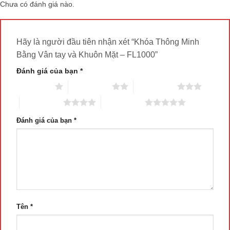
Chưa có đánh giá nào.
Hãy là người đầu tiên nhận xét “Khóa Thông Minh
Bằng Vân tay và Khuôn Mặt – FL1000”
Đánh giá của bạn
*
1 trên 5 sao
2 trên 5 sao
3 trên 5 sao
4 trên 5 sao
5 trên 5 sao
Đánh giá của bạn
*
Tên
*