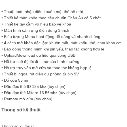
• Thuật toán nhận diện khuôn mặt thế hệ mới
• Thiết kế thân khóa theo tiêu chuẩn Châu Âu có 5 chốt
• Thiết kế tay cầm vô hiệu bảo vệ khóa
• Màn hình cảm ứng điện dung 3-inch
• Biểu tượng Menu hoạt động dễ dàng và nhanh chóng
• 4 cách mở khóa độc lập: khuôn mặt, mật khẩu, thẻ, chìa khóa cơ
• Báo động thông minh khi pin yếu, thao tác không hợp lệ
• Upload/download dữ liệu qua cổng USB
• Hỗ trợ chế độ lối đi – mở của bình thường
• Hỗ trợ truy vấn mở cửa và thao tác không hợp lệ
• Thiết bị ngoài rút điện dự phòng từ pin 9V
• Đố cửa 55 mm
• Đầu đọc thẻ ID 125 khz (tùy chọn)
• Đầu đọc thẻ Mifare 13.56mhz (tùy chọn)
• Remote mở cửa (tùy chọn)
Thông số kỹ thuật
Thông số kỹ thuật