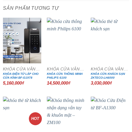
SẢN PHẨM TƯƠNG TỰ
KHÓA CỬA VÂN TAY
KHÓA CỬA VÂN TAY
KHÓA CỬA VÂN TAY
KHÓA ĐIỆN TỬ LẮP CHO
KHÓA CỬA THÔNG MINH
KHÓA CỬA KHÁCH SẠN
CỬA KÍNH BF-G1978
PHILIPS 6100
ZKTECO-LH4000
5,160,000
₫
14,500,000
₫
3,030,000
₫
HOT