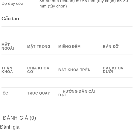
35-50 mm (chuẩn) 50-65 mm (tùy chọn) 65-80
Độ dày cửa
mm (tùy chọn)
Cấu tạo
MẶT
MẶT TRONG
MIẾNG ĐỆM
BẢN ĐỠ
NGOÀI
THÂN
CHÌA KHÓA
BÁT KHÓA
BÁT KHÓA TRÊN
KHÓA
CƠ
DƯỚI
HƯỚNG DẪN CÀI
ỐC
TRỤC QUAY
ĐẶT
ĐÁNH GIÁ (0)
Đánh giá