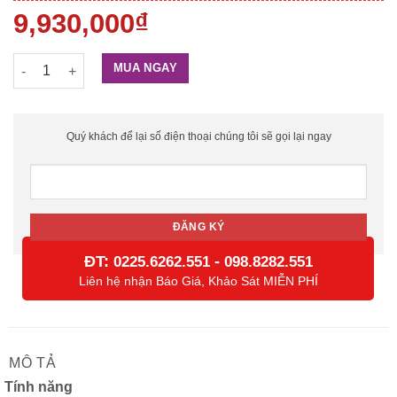
9,930,000
₫
Khóa Thông Minh Bằng Vân tay và Khuôn Mặt – FL1000 số lư
MUA NGAY
Quý khách để lại số điện thoại chúng tôi sẽ gọi lại ngay
ĐT:
-
0225.6262.551
098.8282.551
Liên hệ nhận Báo Giá, Khảo Sát MIỄN PHÍ
MÔ TẢ
Tính năng