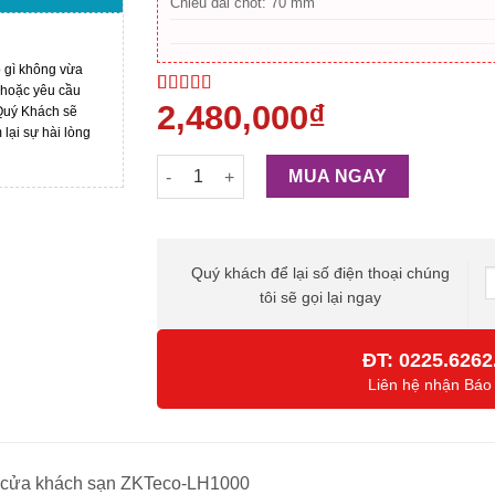
Chiều dài chốt: 70 mm
ó gì không vừa
 hoặc yêu cầu
2,480,000
₫
4.00
1
trên
 Quý Khách sẽ
5 dựa trên
ại sự hài lòng
đánh giá
Khóa cửa khách sạn ZKTeco-LH1000 số lượ
MUA NGAY
Quý khách để lại số điện thoại chúng
tôi sẽ gọi lại ngay
ĐT:
0225.6262
Liên hệ nhận Báo
cửa khách sạn ZKTeco-LH1000