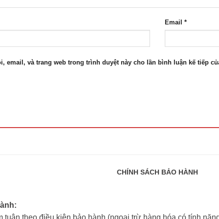
Email
*
i, email, và trang web trong trình duyệt này cho lần bình luận kế tiếp của
CHÍNH SÁCH BẢO HÀNH
hành:
 tuân theo điều kiện bảo hành (ngoại trừ hàng hóa có tính năng 