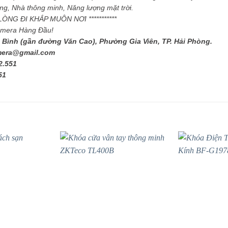
g, Nhà thông minh, Năng lượng mặt trời.
I LÒNG ĐI KHẮP MUÔN NƠI ***********
amera Hàng Đầu!
 Bình (gần đường Văn Cao), Phường Gia Viên, TP. Hải Phòng.
mera@gmail.com
2.551
51