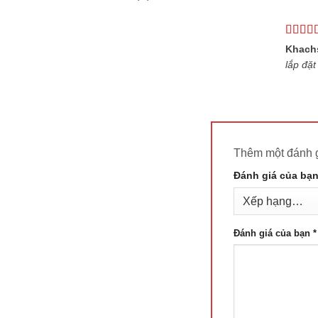
Được 
Khach
hạng
4
lắp đặt 
sao
Thêm một đánh 
Đánh giá của bạ
Đánh giá của bạn
*