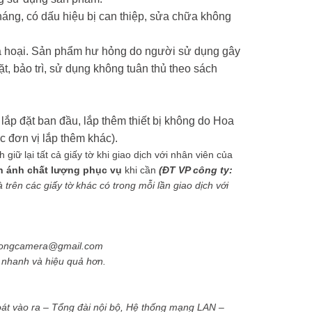
háng, có dấu hiệu bị can thiệp, sửa chữa không
phá hoại. Sản phẩm hư hỏng do người sử dụng gây
ặt, bảo trì, sử dụng không tuân thủ theo sách
lắp đặt ban đầu, lắp thêm thiết bị không do Hoa
 đơn vị lắp thêm khác).
iữ lại tất cả giấy tờ khi giao dịch với nhân viên của
n ánh chất lượng phục vụ
khi cần
(ĐT VP công ty:
trên các giấy tờ khác có trong mỗi lần giao dịch với
phuongcamera@gmail.com
ẽ nhanh và hiệu quả hơn.
át vào ra – Tổng đài nội bộ, Hệ thống mạng LAN –