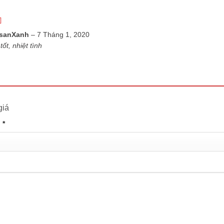
xếp
sanXanh
–
7 Tháng 1, 2020
5
tốt, nhiệt tình
giá
n
*