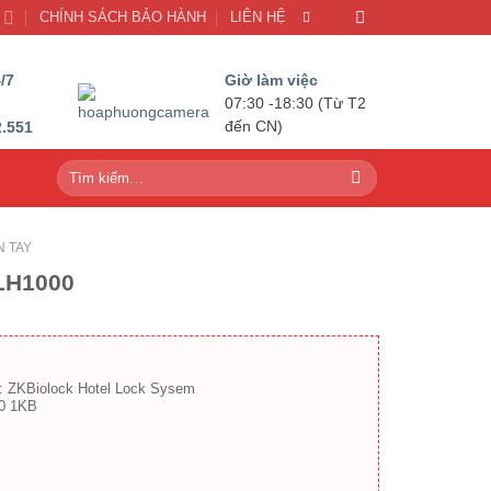
U
CHÍNH SÁCH BẢO HÀNH
LIÊN HỆ
/7
Giờ làm việc
07:30 -18:30 (Từ T2
2.551
đến CN)
Tìm
kiếm:
N TAY
LH1000
í: ZKBiolock Hotel Lock Sysem
50 1KB