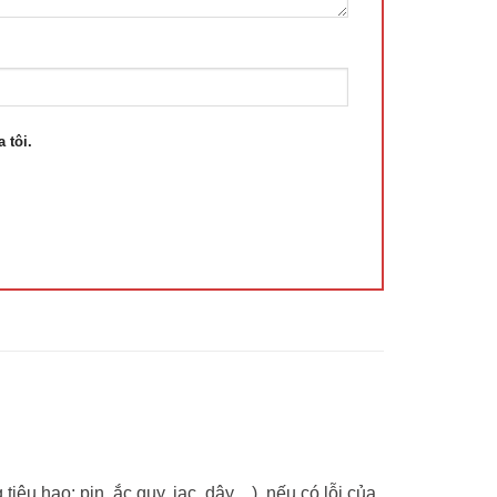
 tôi.
tiêu hao: pin, ắc quy, jac, dây…), nếu có lỗi của