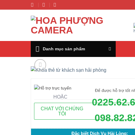
Chuyển
đến
nội
dung
Danh mục sản phẩm
Để được hỗ trợ tốt n
HOẶC
0225.62.
CHAT VỚI CHÚNG
TÔI
098.82.8
Đặc biệt Dịch Vụ Hài Lòng: