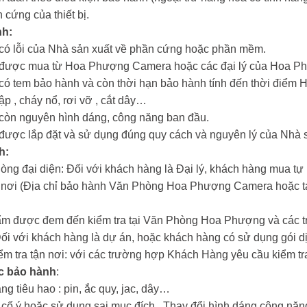
 cứng của thiết bị.
nh:
m có lỗi của Nhà sản xuất về phần cứng hoặc phần mềm.
ẩm được mua từ Hoa Phượng Camera hoặc các đại lý của Hoa 
m có tem bảo hành và còn thời hạn bảo hành tính đến thời đi
hập , cháy nổ, rơi vỡ , cắt dây…
m còn nguyên hình dáng, công năng ban đầu.
m được lắp đặt và sử dụng đúng quy cách và nguyên lý của Nhà 
h:
hòng đại diện: Đối với khách hàng là Đại lý, khách hàng mua tự
n nơi (Địa chỉ bảo hành Văn Phòng Hoa Phượng Camera hoặc tại
ẩm được đem đến kiểm tra tại Văn Phòng Hoa Phượng và các tr
Đối với khách hàng là dự án, hoặc khách hàng có sử dụng gói dị
iểm tra tận nơi: với các trường hợp Khách Hàng yêu cầu kiểm tra
c bảo hành
:
ng tiêu hao : pin, ắc quy, jac, dây…
i cố ý hoặc sử dụng sai mục đích , Thay đổi hình dáng công nă