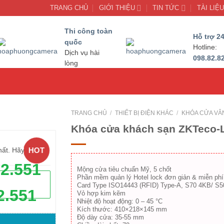
TRANG CHỦ
GIỚI THIỆU
TIN TỨC
TÀI LIỆ
Thi công toàn
Hỗ trợ 24
quốc
Hotline:
Dịch vụ hài
098.82.8
lòng
TRANG CHỦ
/
THIẾT BỊ ĐIỆN KHÁC
/
KHÓA CỬA VÂ
Khóa cửa khách sạn ZKTeco-
HOT
hất. Hãy gọi
62.551
Mộng cửa tiêu chuẩn Mỹ, 5 chốt
Phần mềm quản lý Hotel lock đơn giản & miễn ph
Card Type ISO14443 (RFID) Type-A, S70 4KB/ S
2.551
Vỏ hợp kim kẽm
Nhiệt độ hoạt động: 0 – 45 °C
Kích thước: 410×218×145 mm
Độ dày cửa: 35-55 mm