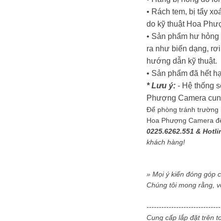
• Rách tem, bị tẩy x
do kỹ thuật Hoa Phư
• Sản phẩm hư hỏng d
ra như biến dạng, rơi
hướng dẫn kỹ thuật.
• Sản phẩm đã hết hạ
* Lưu ý:
- Hệ thống s
Phượng Camera cung c
Để phòng tránh trường h
Hoa Phượng Camera để đ
0225.6262.551 & Hotli
khách hàng!
» Mọi ý kiến đóng góp 
Chúng tôi mong rằng, v
-----------------------------
Cung cấp lắp đặt trên 