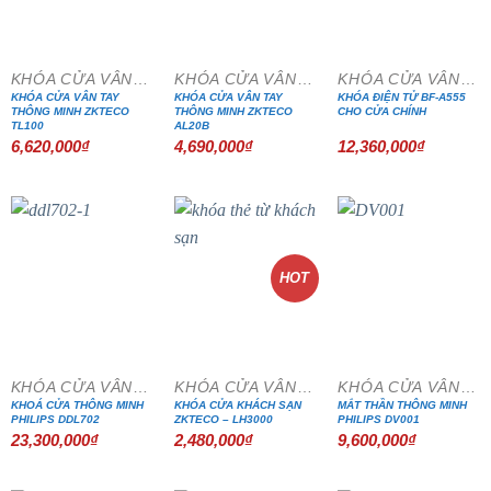
KHÓA CỬA VÂN TAY
KHÓA CỬA VÂN TAY
KHÓA CỬA VÂN TAY
KHÓA CỬA VÂN TAY
KHÓA CỬA VÂN TAY
KHÓA ĐIỆN TỬ BF-A555
THÔNG MINH ZKTECO
THÔNG MINH ZKTECO
CHO CỬA CHÍNH
TL100
AL20B
6,620,000
₫
4,690,000
₫
12,360,000
₫
HOT
KHÓA CỬA VÂN TAY
KHÓA CỬA VÂN TAY
KHÓA CỬA VÂN TAY
KHOÁ CỬA THÔNG MINH
KHÓA CỬA KHÁCH SẠN
MẮT THẦN THÔNG MINH
PHILIPS DDL702
ZKTECO – LH3000
PHILIPS DV001
23,300,000
₫
2,480,000
₫
9,600,000
₫