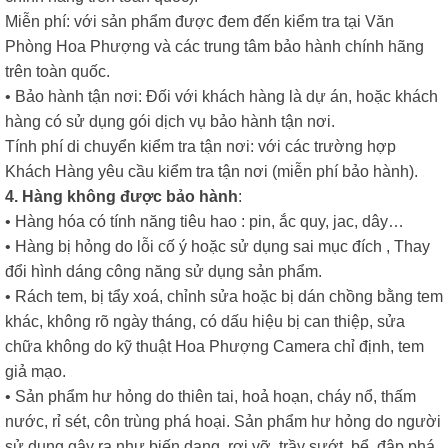
Miễn phí: với sản phẩm được đem đến kiểm tra tại Văn
Phòng Hoa Phượng và các trung tâm bảo hành chính hãng
trên toàn quốc.
• Bảo hành tận nơi: Đối với khách hàng là dự án, hoặc khách
hàng có sử dụng gói dịch vụ bảo hành tận nơi.
Tính phí di chuyển kiểm tra tận nơi: với các trường hợp
Khách Hàng yêu cầu kiểm tra tận nơi (miễn phí bảo hành).
4. Hàng không được bảo hành
:
• Hàng hóa có tính năng tiêu hao : pin, ắc quy, jac, dây…
• Hàng bị hỏng do lỗi cố ý hoặc sử dụng sai mục đích , Thay
đổi hình dáng công năng sử dụng sản phẩm.
• Rách tem, bị tẩy xoá, chỉnh sửa hoặc bị dán chồng bằng tem
khác, không rõ ngày tháng, có dấu hiệu bị can thiệp, sửa
chữa không do kỹ thuật Hoa Phượng Camera chỉ định, tem
giả mạo.
• Sản phẩm hư hỏng do thiên tai, hoả hoạn, cháy nổ, thấm
nước, rỉ sét, côn trùng phá hoại. Sản phẩm hư hỏng do người
sử dụng gây ra như biến dạng, rơi vỡ, trầy sướt, bể, đập phá,