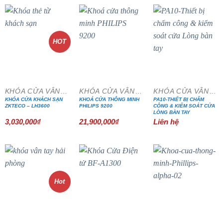
HOT
KHÓA CỬA VÂN TAY
KHÓA CỬA VÂN TAY
KHÓA CỬA VÂN TAY
KHÓA CỬA KHÁCH SẠN
KHOÁ CỬA THÔNG MINH
PA10-THIẾT BỊ CHẤM
ZKTECO – LH3600
PHILIPS 9200
CÔNG & KIỂM SOÁT CỬA
LÒNG BÀN TAY
3,030,000
₫
21,900,000
₫
Liên hệ
Hot