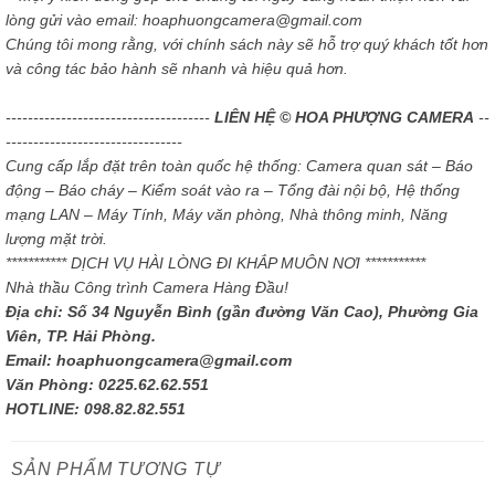
lòng gửi vào email: hoaphuongcamera@gmail.com
Chúng tôi mong rằng, với chính sách này sẽ hỗ trợ quý khách tốt hơn
và công tác bảo hành sẽ nhanh và hiệu quả hơn.
-------------------------------------
LIÊN HỆ © HOA PHƯỢNG CAMERA
--
--------------------------------
Cung cấp lắp đặt trên toàn quốc hệ thống: Camera quan sát – Báo
động – Báo cháy – Kiểm soát vào ra – Tổng đài nội bộ, Hệ thống
mạng LAN – Máy Tính, Máy văn phòng, Nhà thông minh, Năng
lượng mặt trời.
*********** DỊCH VỤ HÀI LÒNG ĐI KHẮP MUÔN NƠI ***********
Nhà thầu Công trình Camera Hàng Đầu!
Địa chỉ: Số 34 Nguyễn Bình (gần đường Văn Cao), Phường Gia
Viên, TP. Hải Phòng.
Email: hoaphuongcamera@gmail.com
Văn Phòng: 0225.62.62.551
HOTLINE: 098.82.82.551
SẢN PHẨM TƯƠNG TỰ