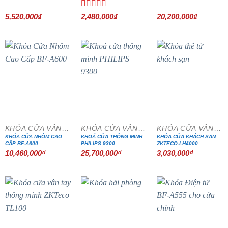
Được xếp
5,520,000
₫
2,480,000
₫
20,200,000
₫
hạng
4.00
5 sao
KHÓA CỬA VÂN TAY
KHÓA CỬA VÂN TAY
KHÓA CỬA VÂN TAY
KHÓA CỬA NHÔM CAO
KHOÁ CỬA THÔNG MINH
KHÓA CỬA KHÁCH SẠN
CẤP BF-A600
PHILIPS 9300
ZKTECO-LH4000
10,460,000
₫
25,700,000
₫
3,030,000
₫