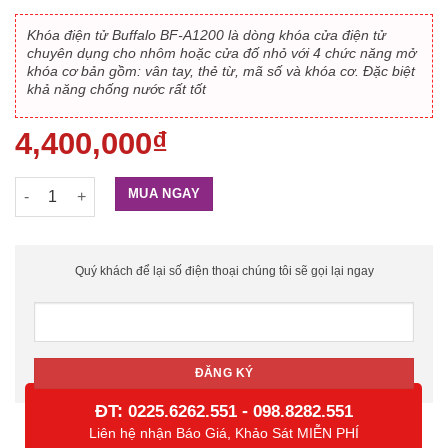
Khóa điện tử Buffalo BF-A1200 là dòng khóa cửa điện tử
chuyên dụng cho nhôm hoặc cửa đố nhỏ với 4 chức năng mở
khóa cơ bản gồm: vân tay, thẻ từ, mã số và khóa cơ. Đặc biệt
khả năng chống nước rất tốt
4,400,000
₫
Khóa điện tử BF-A1200 số lượng
MUA NGAY
Quý khách để lại số điện thoại chúng tôi sẽ gọi lại ngay
ĐT:
-
0225.6262.551
098.8282.551
Liên hệ nhận Báo Giá, Khảo Sát MIỄN PHÍ