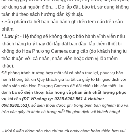
sử dụng sai nguồn điện,.... Do lắp đặt, bảo trì, sử dụng không
tuân thủ theo sách hướng dẫn kỹ thuật.
• Sản phẩm đã hết hạn bảo hành ghi trên tem dán trên sản
phẩm.
* Lưu ý:
- Hệ thống sẽ không được bảo hành vĩnh viễn nếu
khách hàng tự ý thay đổi lắp đặt ban đầu, lắp thêm thiết bị
không do Hoa Phượng Camera cung cấp (do khách hàng tự
thỏa thuận với cá nhân, nhân viên hoặc đơn vị lắp thêm
khác).
Để phòng tránh trường hợp một vài cá nhân trục lợi, phục vụ bảo
hành không tốt xin Quý khách giữ lại tất cả giấy tờ khi giao dịch với
nhân viên của Hoa Phượng Camera để đối chiếu khi cần thiết, lưu
danh bạ
số điện thoại báo hỏng và phản ánh chất lượng phục
vụ
khi cần
(ĐT VP công ty: 0225.6262.551 & Hotline:
098.8282.551),
số điện thoại được ghi trong biên bản nghiệm thu và
trên các giấy tờ khác có trong mỗi lần giao dịch với khách hàng!
» Mọi ý kiến đóng góp cho chúng tôi ngày càng hoàn thiện hơn vui