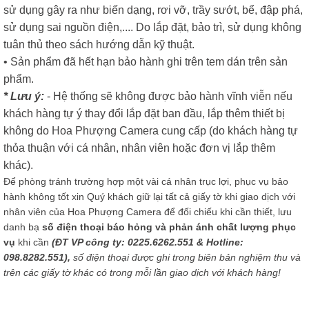
sử dụng gây ra như biến dạng, rơi vỡ, trầy sướt, bể, đập phá,
sử dụng sai nguồn điện,.... Do lắp đặt, bảo trì, sử dụng không
tuân thủ theo sách hướng dẫn kỹ thuật.
• Sản phẩm đã hết hạn bảo hành ghi trên tem dán trên sản
phẩm.
* Lưu ý:
- Hệ thống sẽ không được bảo hành vĩnh viễn nếu
khách hàng tự ý thay đổi lắp đặt ban đầu, lắp thêm thiết bị
không do Hoa Phượng Camera cung cấp (do khách hàng tự
thỏa thuận với cá nhân, nhân viên hoặc đơn vị lắp thêm
khác).
Để phòng tránh trường hợp một vài cá nhân trục lợi, phục vụ bảo
hành không tốt xin Quý khách giữ lại tất cả giấy tờ khi giao dịch với
nhân viên của Hoa Phượng Camera để đối chiếu khi cần thiết, lưu
danh bạ
số điện thoại báo hỏng và phản ánh chất lượng phục
vụ
khi cần
(ĐT VP công ty: 0225.6262.551 & Hotline:
098.8282.551),
số điện thoại được ghi trong biên bản nghiệm thu và
trên các giấy tờ khác có trong mỗi lần giao dịch với khách hàng!