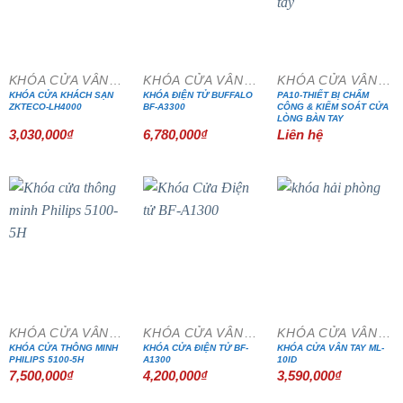
KHÓA CỬA VÂN TAY
KHÓA CỬA VÂN TAY
KHÓA CỬA VÂN TAY
KHÓA CỬA KHÁCH SẠN
KHÓA ĐIỆN TỬ BUFFALO
PA10-THIẾT BỊ CHẤM
ZKTECO-LH4000
BF-A3300
CÔNG & KIỂM SOÁT CỬA
LÒNG BÀN TAY
3,030,000
₫
6,780,000
₫
Liên hệ
KHÓA CỬA VÂN TAY
KHÓA CỬA VÂN TAY
KHÓA CỬA VÂN TAY
KHÓA CỬA THÔNG MINH
KHÓA CỬA ĐIỆN TỬ BF-
KHÓA CỬA VÂN TAY ML-
PHILIPS 5100-5H
A1300
10ID
7,500,000
₫
4,200,000
₫
3,590,000
₫