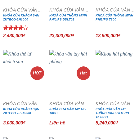
KHÓA CỬA VÂN TAY
KHÓA CỬA VÂN TAY
KHÓA CỬA VÂN TAY
KHÓA CỬA KHÁCH SẠN
KHOÁ CỬA THÔNG MINH
KHOÁ CỬA THÔNG MINH
ZKTECO-LH1000
PHILIPS DDL702
PHILIPS 7300
Được
2,480,000
₫
23,300,000
₫
13,900,000
₫
xếp hạng
4.00
5
sao
HOT
Hot
KHÓA CỬA VÂN TAY
KHÓA CỬA VÂN TAY
KHÓA CỬA VÂN TAY
KHÓA CỬA KHÁCH SẠN
KHÓA CỬA VÂN TAY ML-
KHÓA CỬA VÂN TAY
ZKTECO – LH3600
10DB
THÔNG MINH ZKTECO
AL20DB
3,030,000
₫
Liên hệ
5,240,000
₫