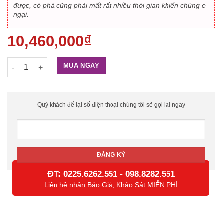
được, có phá cũng phải mất rất nhiều thời gian khiến chúng e
ngại.
10,460,000
₫
Khóa Cửa Nhôm Cao Cấp BF-A600 số lượng
MUA NGAY
Quý khách để lại số điện thoại chúng tôi sẽ gọi lại ngay
ĐT:
-
0225.6262.551
098.8282.551
Liên hệ nhận Báo Giá, Khảo Sát MIỄN PHÍ