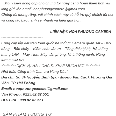
» Mọi ý kiến đóng góp cho chúng tôi ngày càng hoàn thiện hơn vui
lòng gửi vào email: hoaphuongcamera@gmail.com
Chúng tôi mong rằng, với chính sách này sẽ hỗ trợ quý khách tốt hơn
và công tác bảo hành sẽ nhanh và hiệu quả hơn.
-------------------------------------
LIÊN HỆ © HOA PHƯỢNG CAMERA
--
--------------------------------
Cung cấp lắp đặt trên toàn quốc hệ thống: Camera quan sát – Báo
động – Báo cháy – Kiểm soát vào ra – Tổng đài nội bộ, Hệ thống
mạng LAN – Máy Tính, Máy văn phòng, Nhà thông minh, Năng
lượng mặt trời.
*********** DỊCH VỤ HÀI LÒNG ĐI KHẮP MUÔN NƠI ***********
Nhà thầu Công trình Camera Hàng Đầu!
Địa chỉ: Số 34 Nguyễn Bình (gần đường Văn Cao), Phường Gia
Viên, TP. Hải Phòng.
Email: hoaphuongcamera@gmail.com
Văn Phòng: 0225.62.62.551
HOTLINE: 098.82.82.551
SẢN PHẨM TƯƠNG TỰ