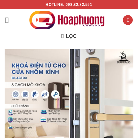
Chuyển
HOTLINE: 098.82.82.551
đến
nội
dung
LỌC