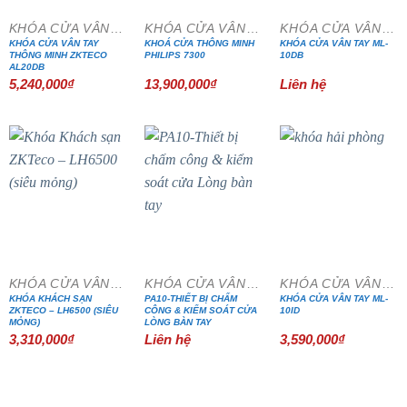
KHÓA CỬA VÂN TAY
KHÓA CỬA VÂN TAY
KHÓA CỬA VÂN TAY
KHÓA CỬA VÂN TAY
KHOÁ CỬA THÔNG MINH
KHÓA CỬA VÂN TAY ML-
THÔNG MINH ZKTECO
PHILIPS 7300
10DB
AL20DB
5,240,000
₫
13,900,000
₫
Liên hệ
KHÓA CỬA VÂN TAY
KHÓA CỬA VÂN TAY
KHÓA CỬA VÂN TAY
KHÓA KHÁCH SẠN
PA10-THIẾT BỊ CHẤM
KHÓA CỬA VÂN TAY ML-
ZKTECO – LH6500 (SIÊU
CÔNG & KIỂM SOÁT CỬA
10ID
MỎNG)
LÒNG BÀN TAY
3,310,000
₫
Liên hệ
3,590,000
₫