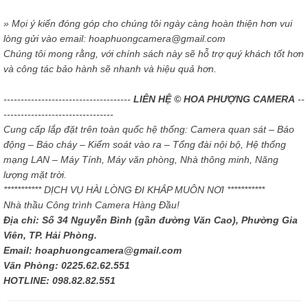
» Mọi ý kiến đóng góp cho chúng tôi ngày càng hoàn thiện hơn vui
lòng gửi vào email: hoaphuongcamera@gmail.com
Chúng tôi mong rằng, với chính sách này sẽ hỗ trợ quý khách tốt hơn
và công tác bảo hành sẽ nhanh và hiệu quả hơn.
-------------------------------------
LIÊN HỆ © HOA PHƯỢNG CAMERA
--
--------------------------------
Cung cấp lắp đặt trên toàn quốc hệ thống: Camera quan sát – Báo
động – Báo cháy – Kiểm soát vào ra – Tổng đài nội bộ, Hệ thống
mạng LAN – Máy Tính, Máy văn phòng, Nhà thông minh, Năng
lượng mặt trời.
*********** DỊCH VỤ HÀI LÒNG ĐI KHẮP MUÔN NƠI ***********
Nhà thầu Công trình Camera Hàng Đầu!
Địa chỉ: Số 34 Nguyễn Bình (gần đường Văn Cao), Phường Gia
Viên, TP. Hải Phòng.
Email: hoaphuongcamera@gmail.com
Văn Phòng: 0225.62.62.551
HOTLINE: 098.82.82.551