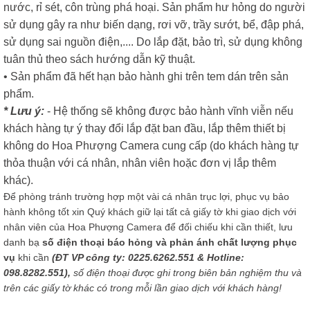
nước, rỉ sét, côn trùng phá hoại. Sản phẩm hư hỏng do người
sử dụng gây ra như biến dạng, rơi vỡ, trầy sướt, bể, đập phá,
sử dụng sai nguồn điện,.... Do lắp đặt, bảo trì, sử dụng không
tuân thủ theo sách hướng dẫn kỹ thuật.
• Sản phẩm đã hết hạn bảo hành ghi trên tem dán trên sản
phẩm.
* Lưu ý:
- Hệ thống sẽ không được bảo hành vĩnh viễn nếu
khách hàng tự ý thay đổi lắp đặt ban đầu, lắp thêm thiết bị
không do Hoa Phượng Camera cung cấp (do khách hàng tự
thỏa thuận với cá nhân, nhân viên hoặc đơn vị lắp thêm
khác).
Để phòng tránh trường hợp một vài cá nhân trục lợi, phục vụ bảo
hành không tốt xin Quý khách giữ lại tất cả giấy tờ khi giao dịch với
nhân viên của Hoa Phượng Camera để đối chiếu khi cần thiết, lưu
danh bạ
số điện thoại báo hỏng và phản ánh chất lượng phục
vụ
khi cần
(ĐT VP công ty: 0225.6262.551 & Hotline:
098.8282.551),
số điện thoại được ghi trong biên bản nghiệm thu và
trên các giấy tờ khác có trong mỗi lần giao dịch với khách hàng!