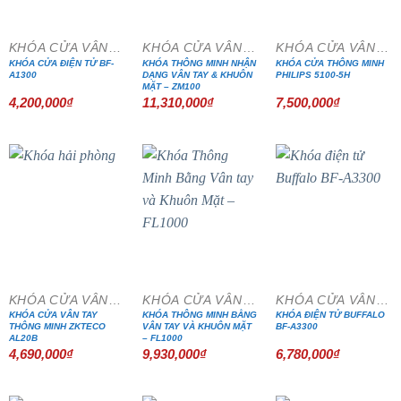
KHÓA CỬA VÂN TAY
KHÓA CỬA VÂN TAY
KHÓA CỬA VÂN TAY
KHÓA CỬA ĐIỆN TỬ BF-
KHÓA THÔNG MINH NHẬN
KHÓA CỬA THÔNG MINH
A1300
DẠNG VÂN TAY & KHUÔN
PHILIPS 5100-5H
MẶT – ZM100
4,200,000
₫
11,310,000
₫
7,500,000
₫
KHÓA CỬA VÂN TAY
KHÓA CỬA VÂN TAY
KHÓA CỬA VÂN TAY
KHÓA CỬA VÂN TAY
KHÓA THÔNG MINH BẰNG
KHÓA ĐIỆN TỬ BUFFALO
THÔNG MINH ZKTECO
VÂN TAY VÀ KHUÔN MẶT
BF-A3300
AL20B
– FL1000
4,690,000
₫
9,930,000
₫
6,780,000
₫