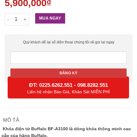
5,900,000
₫
Khóa Điện tử BF-A3100 số lượng
MUA NGAY
Quý khách để lại số điện thoại chúng tôi sẽ gọi lại ngay
ĐT:
-
0225.6262.551
098.8282.551
Liên hệ nhận Báo Giá, Khảo Sát MIỄN PHÍ
MÔ TẢ
Khóa điện tử Buffalo BF-A3100 là dòng khóa thông minh cao
cấp của hãng Buffalo.