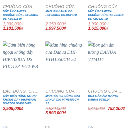
CHUÔNG CỬA MÀN HÌNH
CHUÔNG CỬA MÀN HÌNH
CHUÔNG CỬA MÀN HÌNH
NÚT ẤN CAMERA
MÀN HÌNH ANALOG
NÚT ẤN CAMERA
CHUÔNG CỬA HIKVISION
HIKVISION DS-KH2220
CHUÔNG CỬA HIKVISION
DS-KB2411-IM
DS-KB2421-IM
1,390,000
₫
2,350,000
₫
1,900,000
₫
Giá
Giá
Giá
Giá
Giá
Giá
1,181,500
₫
1,997,500
₫
1,615,000
₫
gốc
hiện
gốc
hiện
gốc
hiện
là:
tại
là:
tại
là:
tại
1,390,000₫.
là:
2,350,000₫.
là:
1,900,000₫.
là:
1,181,500₫.
1,997,500₫.
1,615,000₫
- 15%
- 15%
BÁO ĐỘNG, CHỐNG TRỘM
CHUÔNG CỬA MÀN HÌNH
CHUÔNG CỬA MÀN HÌNH
CẢM BIẾN HỒNG NGOẠI
MÀN HÌNH CHUÔNG CỬA
BOX GẮN ÂM TƯỜNG
KHÔNG DÂY HIKVISION
DAHUA DHI-VTH1550CH-
DAHUA VTM114
DS-PDD12P-EG2-WB
S2
Giá
G
2,508,000
₫
6,580,000
₫
932,000
₫
792,200
₫
gốc
h
Giá
Giá
5,593,000
₫
là:
tạ
gốc
hiện
932,000₫.
là
là:
tại
7
6,580,000₫.
là:
5,593,000₫.