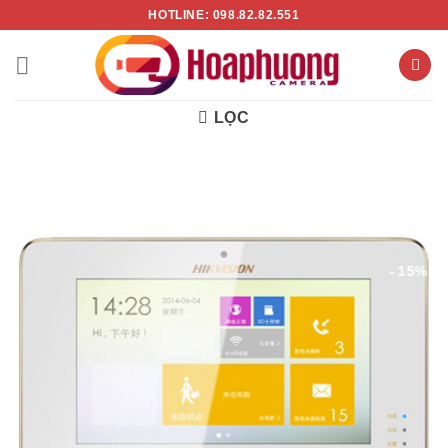
Chuyển
HOTLINE: 098.82.82.551
đến
nội
dung
LỌC
- 15%