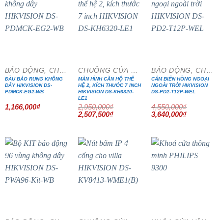
- 15%
- 20%
BÁO ĐỘNG, CHỐNG TRỘM
CHUÔNG CỬA MÀN HÌNH
BÁO ĐỘNG, CHỐNG TRỘM
ĐẦU BÁO RUNG KHÔNG
MÀN HÌNH CĂN HỘ THẾ
CẢM BIẾN HỒNG NGOẠI
DÂY HIKVISION DS-
HỆ 2, KÍCH THƯỚC 7 INCH
NGOÀI TRỜI HIKVISION
PDMCK-EG2-WB
HIKVISION DS-KH6320-
DS-PD2-T12P-WEL
LE1
1,166,000
₫
2,950,000
₫
4,550,000
₫
Giá
Giá
Giá
Giá
2,507,500
₫
3,640,000
₫
gốc
hiện
gốc
hiện
là:
tại
là:
tại
2,950,000₫.
là:
4,550,000₫.
là:
2,507,500₫.
3,640,000₫
- 20%
- 15%