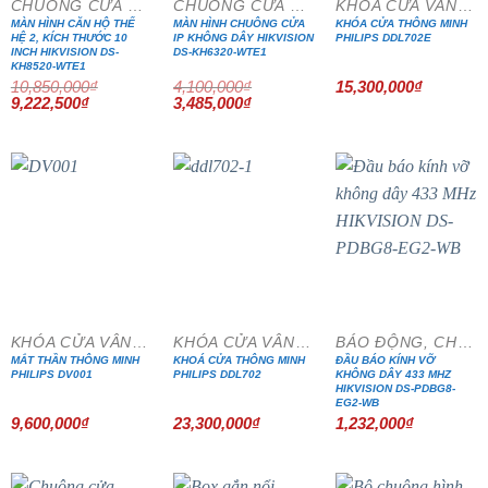
CHUÔNG CỬA MÀN HÌNH
CHUÔNG CỬA MÀN HÌNH
KHÓA CỬA VÂN TAY
MÀN HÌNH CĂN HỘ THẾ
MÀN HÌNH CHUÔNG CỬA
KHÓA CỬA THÔNG MINH
HỆ 2, KÍCH THƯỚC 10
IP KHÔNG DÂY HIKVISION
PHILIPS DDL702E
INCH HIKVISION DS-
DS-KH6320-WTE1
KH8520-WTE1
10,850,000
₫
4,100,000
₫
15,300,000
₫
Giá
Giá
Giá
Giá
9,222,500
₫
3,485,000
₫
gốc
hiện
gốc
hiện
là:
tại
là:
tại
10,850,000₫.
là:
4,100,000₫.
là:
9,222,500₫.
3,485,000₫.
KHÓA CỬA VÂN TAY
KHÓA CỬA VÂN TAY
BÁO ĐỘNG, CHỐNG TRỘM
MẮT THẦN THÔNG MINH
KHOÁ CỬA THÔNG MINH
ĐẦU BÁO KÍNH VỠ
PHILIPS DV001
PHILIPS DDL702
KHÔNG DÂY 433 MHZ
HIKVISION DS-PDBG8-
EG2-WB
9,600,000
₫
23,300,000
₫
1,232,000
₫