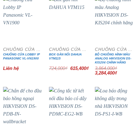
- 15%
- 15%
CHUÔNG CỬA MÀN HÌNH
CHUÔNG CỬA MÀN HÌNH
CHUÔNG CỬA MÀN HÌNH
CHUÔNG CỬA LOBBY IP
BOX GẮN NỔI DAHUA
BỘ CHUÔNG HÌNH MÀU
PANASONIC VL-VN1900
VTM115
ANALOG HIKVISION DS-
KIS204 CHÍNH HÃNG
Giá
Giá
Liên hệ
724,000
₫
615,400
₫
3,864,000
₫
gốc
hiện
Giá
Giá
3,284,400
₫
là:
tại
gốc
hiện
724,000₫.
là:
là:
tại
615,400₫.
3,864,000₫.
là:
3,284,400₫