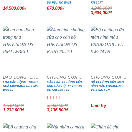
DS-PD1-MC-WWS
KIS203T
14,500,000
₫
670,000
₫
4,240,000
₫
Giá
Giá
3,604,000
₫
gốc
hiện
là:
tại
4,240,000₫.
là:
3,604,000₫
- 20%
- 15%
BÁO ĐỘNG, CHỐNG TRỘM
CHUÔNG CỬA MÀN HÌNH
CHUÔNG CỬA MÀN HÌNH
LOA BÁO ĐỘNG TRONG
MÀN HÌNH CHUÔNG CỬA
BỘ CHUÔNG CỬA MÀN
NHÀ HIKVISION DS-PMA-
CHO CĂN HỘ HIKVISION
HÌNH MÀU PANASONIC
WBELL
DS-KH6320-TE1
VL-SW274VN
Được xếp
1,540,000
₫
3,690,000
₫
Liên hệ
Giá
Giá
Giá
hạng
5.00
5
Giá
1,232,000
₫
3,136,500
₫
gốc
hiện
gốc
hiện
sao
là:
tại
là:
tại
1,540,000₫.
là:
3,690,000₫.
là:
1,232,000₫.
3,136,500₫.