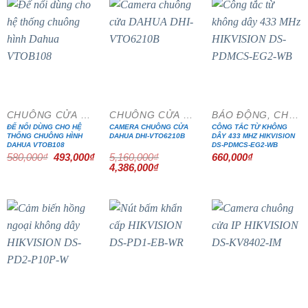
- 15%
- 15%
CHUÔNG CỬA MÀN HÌNH
CHUÔNG CỬA MÀN HÌNH
BÁO ĐỘNG, CHỐNG TRỘM
ĐẾ NỔI DÙNG CHO HỆ
CAMERA CHUÔNG CỬA
CÔNG TẮC TỪ KHÔNG
THỐNG CHUÔNG HÌNH
DAHUA DHI-VTO6210B
DÂY 433 MHZ HIKVISION
DAHUA VTOB108
DS-PDMCS-EG2-WB
Giá
Giá
580,000
₫
493,000
₫
5,160,000
₫
660,000
₫
gốc
hiện
Giá
Giá
4,386,000
₫
là:
tại
gốc
hiện
580,000₫.
là:
là:
tại
493,000₫.
5,160,000₫.
là:
4,386,000₫.
- 20%
- 20%
- 15%