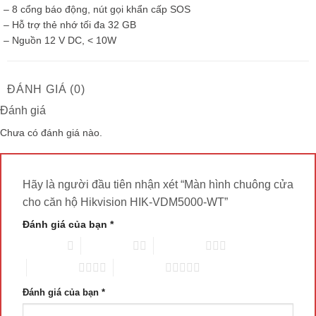
– 8 cổng báo động, nút gọi khẩn cấp SOS
– Hỗ trợ thẻ nhớ tối đa 32 GB
– Nguồn 12 V DC, < 10W
ĐÁNH GIÁ (0)
Đánh giá
Chưa có đánh giá nào.
Hãy là người đầu tiên nhận xét “Màn hình chuông cửa
cho căn hộ Hikvision HIK-VDM5000-WT”
Đánh giá của bạn
*
1 trên 5 sao
2 trên 5 sao
3 trên 5 sao
4 trên 5 sao
5 trên 5 sao
Đánh giá của bạn
*