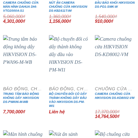
CAMERA CHUÔNG CỬA
NÚT ẤN CAMERA
ĐẦU BÁO KHÓI HIKVISION
MÀN HÌNH DAHUA DHI-
CHUÔNG CỬA HIKVISION
DS-PD1-SMK-W
VTO2000A-S1
DS-KB2411T-IM
5,060,000
₫
1,360,000
₫
1,540,000
₫
Giá
Giá
Giá
Giá
Giá
Giá
4,301,000
₫
1,156,000
₫
910,000
₫
gốc
hiện
gốc
hiện
gốc
hiện
là:
tại
là:
tại
là:
tại
5,060,000₫.
là:
1,360,000₫.
là:
1,540,000₫.
là:
4,301,000₫.
1,156,000₫.
910,000₫.
- 15%
BÁO ĐỘNG, CHỐNG TRỘM
BÁO ĐỘNG, CHỐNG TRỘM
CHUÔNG CỬA MÀN HÌNH
TRUNG TÂM BÁO ĐỘNG
BỘ CHUYỂN ĐỔI CÓ DÂY
CAMERA CHUÔNG CỬA
KHÔNG DÂY HIKVISION
THÀNH KHÔNG DÂY ĐẦU
HIKVISION DS-KD8002-VM
DS-PWA96-M-WB
VÀO HIKVISION DS-PM-
WI1
7,700,000
₫
Liên hệ
17,370,000
₫
Giá
Giá
14,764,500
₫
gốc
hiện
là:
tại
17,370,000₫.
là:
14,764,5