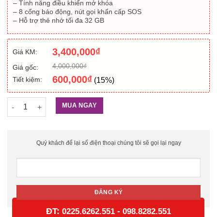
– Tính năng điều khiển mở khóa
– 8 cổng báo động, nút gọi khẩn cấp SOS
– Hỗ trợ thẻ nhớ tối đa 32 GB
3,400,000
₫
Giá KM:
4,000,000
₫
Giá gốc:
600,000
₫
Tiết kiệm:
(15%)
Màn hình chuông cửa cho căn hộ Hikvision HIK-VDM5000-WT 
MUA NGAY
Quý khách để lại số điện thoại chúng tôi sẽ gọi lại ngay
ĐT:
-
0225.6262.551
098.8282.551