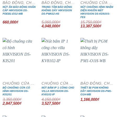
BÁO ĐỘNG, CHỐNG TRỘM
BÁO ĐỘNG, CHỐNG TRỘM
CHUÔNG CỬA MÀN HÌNH
NÚT ẤN BÁO ĐỘNG KHẨN
TRUNG TÂM BÁO ĐỘNG
NÚT CHUÔNG HÌNH NHẬN
CẤP HIKVISION DS-
KHÔNG DÂY HIKVISION
DIỆN KHUÔN MẶT
PDEB1-EG2-WB
DS-PWA32-HS
HIKVISION DS-KD9203-
FE6
660,000
₫
5,060,000
₫
15,750,000
₫
Giá
Giá
Giá
Giá
4,048,000
₫
13,387,500
₫
gốc
hiện
gốc
hiện
là:
tại
là:
tại
5,060,000₫.
là:
15,750,000₫.
là:
4,048,000₫.
13,387,5
- 15%
- 15%
CHUÔNG CỬA MÀN HÌNH
CHUÔNG CỬA MÀN HÌNH
BÁO ĐỘNG, CHỐNG TRỘM
BỘ CHUÔNG CỬA CÓ
NÚT BẤM IP 1 CỔNG CHO
THIẾT BỊ PGM KHÔNG
HÌNH HIKVISION DS-
VILLA HIKVISION DS-
DÂY HIKVISION DS-PM1-
KIS201
KV8102-IP
O1H-WB
3,350,000
₫
4,150,000
₫
1,166,000
₫
Giá
Giá
Giá
Giá
2,847,500
₫
3,527,500
₫
gốc
hiện
gốc
hiện
là:
tại
là:
tại
3,350,000₫.
là:
4,150,000₫.
là:
2,847,500₫.
3,527,500₫.