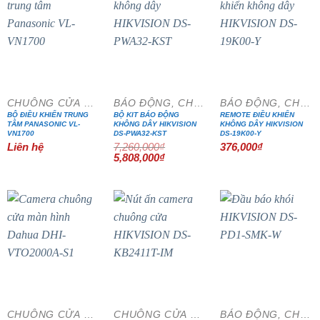
- 20%
CHUÔNG CỬA MÀN HÌNH
BÁO ĐỘNG, CHỐNG TRỘM
BÁO ĐỘNG, CHỐNG TRỘM
BỘ ĐIỀU KHIỂN TRUNG
BỘ KIT BÁO ĐỘNG
REMOTE ĐIỀU KHIỂN
TÂM PANASONIC VL-
KHÔNG DÂY HIKVISION
KHÔNG DÂY HIKVISION
VN1700
DS-PWA32-KST
DS-19K00-Y
Liên hệ
7,260,000
₫
376,000
₫
Giá
Giá
5,808,000
₫
gốc
hiện
là:
tại
7,260,000₫.
là:
5,808,000₫.
- 15%
- 15%
- 41%
CHUÔNG CỬA MÀN HÌNH
CHUÔNG CỬA MÀN HÌNH
BÁO ĐỘNG, CHỐNG TRỘM