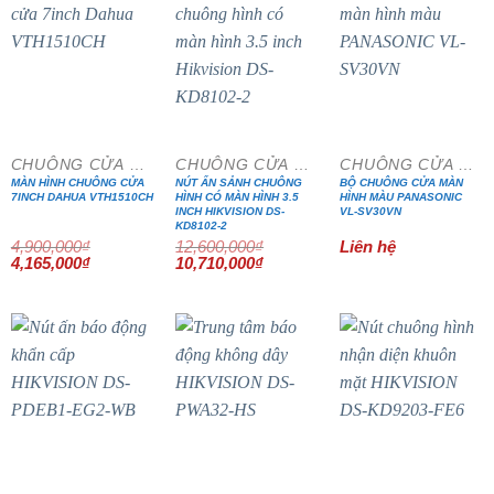
- 15%
- 15%
CHUÔNG CỬA MÀN HÌNH
CHUÔNG CỬA MÀN HÌNH
CHUÔNG CỬA MÀN HÌNH
MÀN HÌNH CHUÔNG CỬA
NÚT ẤN SẢNH CHUÔNG
BỘ CHUÔNG CỬA MÀN
7INCH DAHUA VTH1510CH
HÌNH CÓ MÀN HÌNH 3.5
HÌNH MÀU PANASONIC
INCH HIKVISION DS-
VL-SV30VN
KD8102-2
4,900,000
₫
12,600,000
₫
Liên hệ
Giá
Giá
Giá
Giá
4,165,000
₫
10,710,000
₫
gốc
hiện
gốc
hiện
là:
tại
là:
tại
4,900,000₫.
là:
12,600,000₫.
là:
4,165,000₫.
10,710,000₫.
- 20%
- 15%