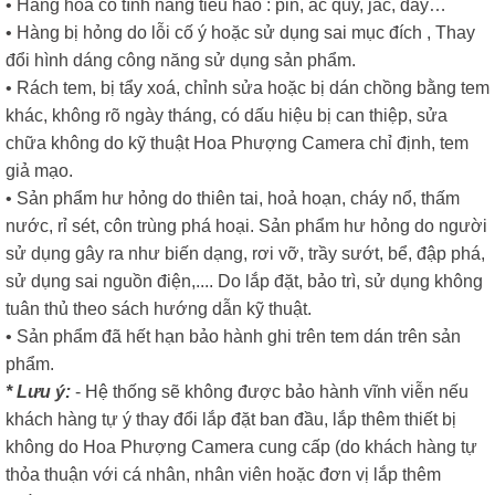
• Hàng hóa có tính năng tiêu hao : pin, ắc quy, jac, dây…
• Hàng bị hỏng do lỗi cố ý hoặc sử dụng sai mục đích , Thay
đổi hình dáng công năng sử dụng sản phẩm.
• Rách tem, bị tẩy xoá, chỉnh sửa hoặc bị dán chồng bằng tem
khác, không rõ ngày tháng, có dấu hiệu bị can thiệp, sửa
chữa không do kỹ thuật Hoa Phượng Camera chỉ định, tem
giả mạo.
• Sản phẩm hư hỏng do thiên tai, hoả hoạn, cháy nổ, thấm
nước, rỉ sét, côn trùng phá hoại. Sản phẩm hư hỏng do người
sử dụng gây ra như biến dạng, rơi vỡ, trầy sướt, bể, đập phá,
sử dụng sai nguồn điện,.... Do lắp đặt, bảo trì, sử dụng không
tuân thủ theo sách hướng dẫn kỹ thuật.
• Sản phẩm đã hết hạn bảo hành ghi trên tem dán trên sản
phẩm.
* Lưu ý:
- Hệ thống sẽ không được bảo hành vĩnh viễn nếu
khách hàng tự ý thay đổi lắp đặt ban đầu, lắp thêm thiết bị
không do Hoa Phượng Camera cung cấp (do khách hàng tự
thỏa thuận với cá nhân, nhân viên hoặc đơn vị lắp thêm