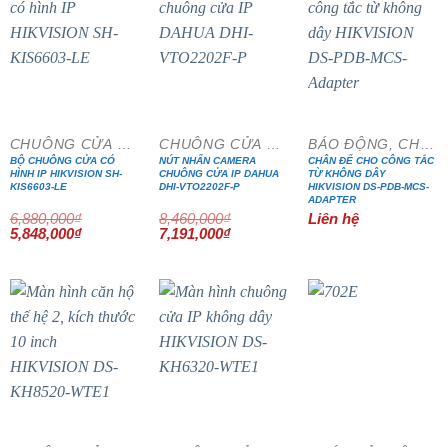
- 15%
- 15%
CHUÔNG CỬA MÀN HÌNH
CHUÔNG CỬA MÀN HÌNH
BÁO ĐỘNG, CHỐNG TRỘM
BỘ CHUÔNG CỬA CÓ
NÚT NHẤN CAMERA
CHÂN ĐẾ CHO CÔNG TẮC
HÌNH IP HIKVISION SH-
CHUÔNG CỬA IP DAHUA
TỪ KHÔNG DÂY
KIS6603-LE
DHI-VTO2202F-P
HIKVISION DS-PDB-MCS-
ADAPTER
6,880,000
₫
8,460,000
₫
Liên hệ
Giá
Giá
Giá
Giá
5,848,000
₫
7,191,000
₫
gốc
hiện
gốc
hiện
là:
tại
là:
tại
6,880,000₫.
là:
8,460,000₫.
là:
5,848,000₫.
7,191,000₫.
- 15%
- 15%