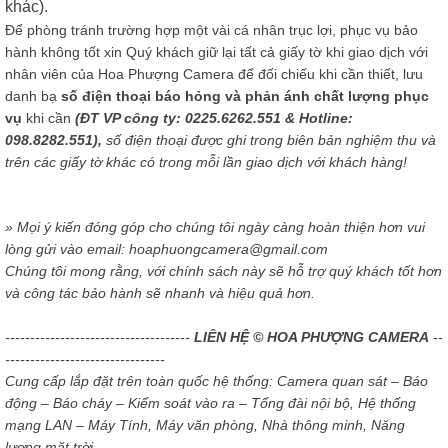
khác).
Để phòng tránh trường hợp một vài cá nhân trục lợi, phục vụ bảo
hành không tốt xin Quý khách giữ lại tất cả giấy tờ khi giao dịch với
nhân viên của Hoa Phượng Camera để đối chiếu khi cần thiết, lưu
danh bạ
số điện thoại báo hỏng và phản ánh chất lượng phục
vụ
khi cần
(ĐT VP công ty: 0225.6262.551 & Hotline:
098.8282.551),
số điện thoại được ghi trong biên bản nghiệm thu và
trên các giấy tờ khác có trong mỗi lần giao dịch với khách hàng!
» Mọi ý kiến đóng góp cho chúng tôi ngày càng hoàn thiện hơn vui
lòng gửi vào email: hoaphuongcamera@gmail.com
Chúng tôi mong rằng, với chính sách này sẽ hỗ trợ quý khách tốt hơn
và công tác bảo hành sẽ nhanh và hiệu quả hơn.
-------------------------------------
LIÊN HỆ © HOA PHƯỢNG CAMERA
--
--------------------------------
Cung cấp lắp đặt trên toàn quốc hệ thống: Camera quan sát – Báo
động – Báo cháy – Kiểm soát vào ra – Tổng đài nội bộ, Hệ thống
mạng LAN – Máy Tính, Máy văn phòng, Nhà thông minh, Năng
lượng mặt trời.