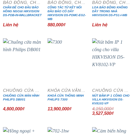
BÁO ĐỘNG, CHỐNG TRỘM
BÁO ĐỘNG, CHỐNG TRỘM
BÁO ĐỘNG, CHỐNG TRỘM
CHÂN ĐẾ CHO ĐẦU BÁO
CÔNG TẮC TỪ KẾT NỐI
LOA BÁO ĐỘNG KHÔNG
HỒNG NGOẠI HIKVISION
ĐẦU BÁO CÓ DÂY
DÂY TRONG NHÀ
DS-PDB-IN-WALLBRACKET
HIKVISION DS-PDMC-EG2-
HIKVISION DS-PS1-I-WB
WB
Liên hệ
880,000
₫
Liên hệ
- 15%
CHUÔNG CỬA MÀN HÌNH
KHÓA CỬA VÂN TAY
CHUÔNG CỬA MÀN HÌNH
CHUÔNG CỬA MÀN HÌNH
KHOÁ CỬA THÔNG MINH
NÚT BẤM IP 1 CỔNG CHO
PHILIPS DB001
PHILIPS 7300
VILLA HIKVISION DS-
KV8102-VP
4,800,000
₫
13,900,000
₫
4,150,000
₫
Giá
Giá
3,527,500
₫
gốc
hiện
là:
tại
4,150,000₫.
là:
3,527,500₫