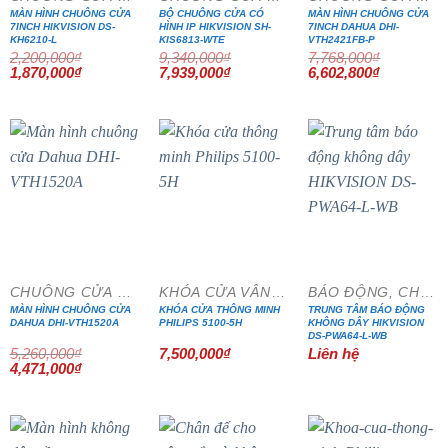
MÀN HÌNH CHUÔNG CỬA
BỘ CHUÔNG CỬA CÓ
MÀN HÌNH CHUÔNG CỬA
7INCH HIKVISION DS-
HÌNH IP HIKVISION SH-
7INCH DAHUA DHI-
KH6210-L
KIS6813-WTE
VTH2421FB-P
2,200,000
₫
9,340,000
₫
7,768,000
₫
Giá
Giá
Giá
Giá
Giá
Giá
1,870,000
₫
7,939,000
₫
6,602,800
₫
gốc
hiện
gốc
hiện
gốc
hiện
là:
tại
là:
tại
là:
tại
2,200,000₫.
là:
9,340,000₫.
là:
7,768,000₫.
là:
1,870,000₫.
7,939,000₫.
6,602,800₫
- 15%
CHUÔNG CỬA MÀN HÌNH
KHÓA CỬA VÂN TAY
BÁO ĐỘNG, CHỐNG TRỘM
MÀN HÌNH CHUÔNG CỬA
KHÓA CỬA THÔNG MINH
TRUNG TÂM BÁO ĐỘNG
DAHUA DHI-VTH1520A
PHILIPS 5100-5H
KHÔNG DÂY HIKVISION
DS-PWA64-L-WB
5,260,000
₫
7,500,000
₫
Liên hệ
Giá
Giá
4,471,000
₫
gốc
hiện
là:
tại
5,260,000₫.
là:
4,471,000₫.