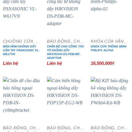
CHUÔNG CỬA MÀN HÌNH
BÁO ĐỘNG, CHỐNG TRỘM
KHÓA CỬA VÂN TAY
MÀN HÌNH KHÔNG DÂY
CHÂN ĐẾ CHO CÔNG TẮC
KHÓA CỬA THÔNG MINH
CẦM TAY PANASONIC VL-
TỪ KHÔNG DÂY
PHILIPS ALPHA
W617VN
HIKVISION DS-PDB-MC-
ADAPTOR
Liên hệ
Liên hệ
16,500,000
₫
- 20%
BÁO ĐỘNG, CHỐNG TRỘM
BÁO ĐỘNG, CHỐNG TRỘM
BÁO ĐỘNG, CHỐNG TRỘM