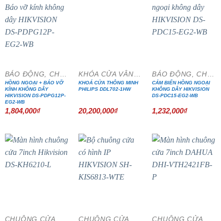
BÁO ĐỘNG, CHỐNG TRỘM
KHÓA CỬA VÂN TAY
BÁO ĐỘNG, CHỐNG TRỘM
HỒNG NGOẠI + BÁO VỠ
KHOÁ CỬA THÔNG MINH
CẢM BIẾN HỒNG NGOẠI
KÍNH KHÔNG DÂY
PHILIPS DDL702-1HW
KHÔNG DÂY HIKVISION
HIKVISION DS-PDPG12P-
DS-PDC15-EG2-WB
EG2-WB
1,804,000
₫
20,200,000
₫
1,232,000
₫
- 15%
- 15%
- 15%
CHUÔNG CỬA MÀN HÌNH
CHUÔNG CỬA MÀN HÌNH
CHUÔNG CỬA MÀN HÌNH