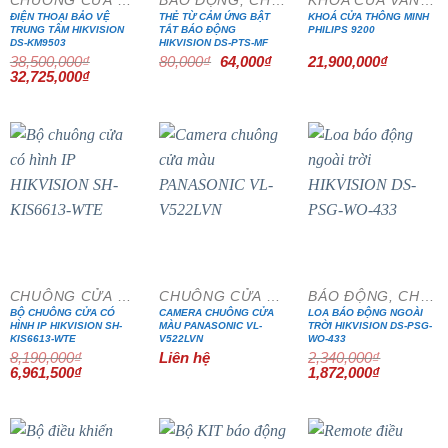
ĐIỆN THOẠI BẢO VỆ
THẺ TỪ CẢM ỨNG BẬT
KHOÁ CỬA THÔNG MINH
TRUNG TÂM HIKVISION
TẮT BÁO ĐỘNG
PHILIPS 9200
DS-KM9503
HIKVISION DS-PTS-MF
Giá
Giá
38,500,000
₫
80,000
₫
64,000
₫
21,900,000
₫
gốc
hiện
Giá
Giá
32,725,000
₫
là:
tại
gốc
hiện
80,000₫.
là:
là:
tại
64,000₫.
38,500,000₫.
là:
32,725,000₫.
- 15%
- 20%
CHUÔNG CỬA MÀN HÌNH
CHUÔNG CỬA MÀN HÌNH
BÁO ĐỘNG, CHỐNG TRỘM
BỘ CHUÔNG CỬA CÓ
CAMERA CHUÔNG CỬA
LOA BÁO ĐỘNG NGOÀI
HÌNH IP HIKVISION SH-
MÀU PANASONIC VL-
TRỜI HIKVISION DS-PSG-
KIS6613-WTE
V522LVN
WO-433
8,190,000
₫
Liên hệ
2,340,000
₫
Giá
Giá
Giá
Giá
6,961,500
₫
1,872,000
₫
gốc
hiện
gốc
hiện
là:
tại
là:
tại
8,190,000₫.
là:
2,340,000₫.
là:
6,961,500₫.
1,872,000₫