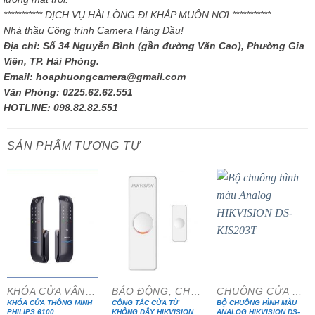
*********** DỊCH VỤ HÀI LÒNG ĐI KHẮP MUÔN NƠI ***********
Nhà thầu Công trình Camera Hàng Đầu!
Địa chỉ: Số 34 Nguyễn Bình (gần đường Văn Cao), Phường Gia
Viên, TP. Hải Phòng.
Email: hoaphuongcamera@gmail.com
Văn Phòng: 0225.62.62.551
HOTLINE: 098.82.82.551
SẢN PHẨM TƯƠNG TỰ
- 15%
KHÓA CỬA VÂN TAY
BÁO ĐỘNG, CHỐNG TRỘM
CHUÔNG CỬA MÀN HÌNH
KHÓA CỬA THÔNG MINH
CÔNG TẮC CỬA TỪ
BỘ CHUÔNG HÌNH MÀU
PHILIPS 6100
KHÔNG DÂY HIKVISION
ANALOG HIKVISION DS-