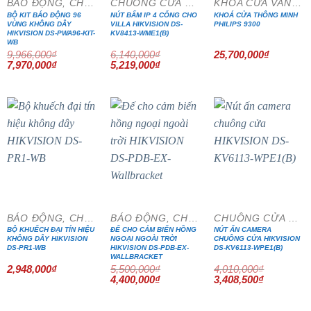
BÁO ĐỘNG, CHỐNG TRỘM
CHUÔNG CỬA MÀN HÌNH
KHÓA CỬA VÂN TAY
BỘ KIT BÁO ĐỘNG 96
NÚT BẤM IP 4 CỔNG CHO
KHOÁ CỬA THÔNG MINH
VÙNG KHÔNG DÂY
VILLA HIKVISION DS-
PHILIPS 9300
HIKVISION DS-PWA96-KIT-
KV8413-WME1(B)
WB
9,966,000
₫
6,140,000
₫
25,700,000
₫
Giá
Giá
Giá
Giá
7,970,000
₫
5,219,000
₫
gốc
hiện
gốc
hiện
là:
tại
là:
tại
9,966,000₫.
là:
6,140,000₫.
là:
7,970,000₫.
5,219,000₫.
- 20%
- 15%
BÁO ĐỘNG, CHỐNG TRỘM
BÁO ĐỘNG, CHỐNG TRỘM
CHUÔNG CỬA MÀN HÌNH
BỘ KHUẾCH ĐẠI TÍN HIỆU
ĐẾ CHO CẢM BIẾN HỒNG
NÚT ẤN CAMERA
KHÔNG DÂY HIKVISION
NGOẠI NGOÀI TRỜI
CHUÔNG CỬA HIKVISION
DS-PR1-WB
HIKVISION DS-PDB-EX-
DS-KV6113-WPE1(B)
WALLBRACKET
2,948,000
₫
5,500,000
₫
4,010,000
₫
Giá
Giá
Giá
Giá
4,400,000
₫
3,408,500
₫
gốc
hiện
gốc
hiện
là:
tại
là:
tại
5,500,000₫.
là:
4,010,000₫.
là: