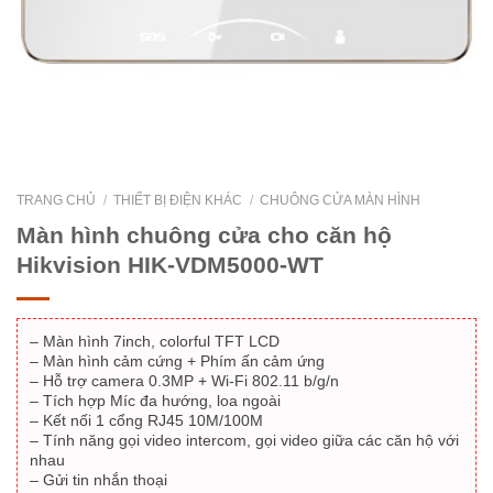
TRANG CHỦ
/
THIẾT BỊ ĐIỆN KHÁC
/
CHUÔNG CỬA MÀN HÌNH
Màn hình chuông cửa cho căn hộ
Hikvision HIK-VDM5000-WT
– Màn hình 7inch, colorful TFT LCD
– Màn hình cảm cứng + Phím ấn cảm ứng
– Hỗ trợ camera 0.3MP + Wi-Fi 802.11 b/g/n
– Tích hợp Míc đa hướng, loa ngoài
– Kết nối 1 cổng RJ45 10M/100M
– Tính năng gọi video intercom, gọi video giữa các căn hộ với
nhau
– Gửi tin nhắn thoại