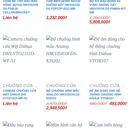
CHÂN ĐẾ CHO ĐẦU BÁO
CẢM BIẾN HỒNG NGOẠI
BỘ KIT BÁO ĐỘNG 64
HỒNG NGOẠI HIKVISION
KHÔNG DÂY HIKVISION
VÙNG KHÔNG DÂY
DS-PDB-IN-
DS-PDP15P-EG2-WB
HIKVISION DS-PWA64-KIT-
CELLINGBRACKET
WB
Liên hệ
1,232,000
₫
7,260,000
₫
Giá
Giá
5,808,000
₫
gốc
hiện
là:
tại
7,260,000₫.
là:
5,808,000₫
- 15%
- 15%
CHUÔNG CỬA MÀN HÌNH
CHUÔNG CỬA MÀN HÌNH
CHUÔNG CỬA MÀN HÌNH
CAMERA CHUÔNG CỬA
BỘ CHUÔNG HÌNH MÀU
ĐẾ ÂM DÙNG CHO HỆ
WIFI DAHUA DHI-
ANALOG HIKVISION DS-
THỐNG CHUÔNG HÌNH
VTO2111D-WP-S1
KIS202
DAHUA VTOB107
Giá
G
Liên hệ
3,470,000
₫
580,000
₫
493,000
₫
gốc
h
Giá
Giá
2,949,500
₫
là:
tạ
gốc
hiện
580,000₫.
là
là:
tại
4
3,470,000₫.
là:
2,949,500₫.