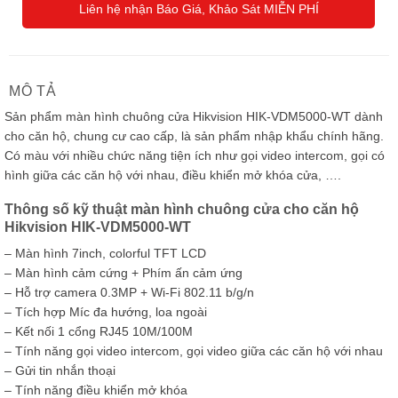
Liên hệ nhận Báo Giá, Khảo Sát MIỄN PHÍ
MÔ TẢ
Sản phẩm màn hình chuông cửa Hikvision HIK-VDM5000-WT dành
cho căn hộ, chung cư cao cấp, là sản phẩm nhập khẩu chính hãng.
Có màu với nhiều chức năng tiện ích như gọi video intercom, gọi có
hình giữa các căn hộ với nhau, điều khiển mở khóa cửa, ….
Thông số kỹ thuật màn hình chuông cửa cho căn hộ
Hikvision HIK-VDM5000-WT
– Màn hình 7inch, colorful TFT LCD
– Màn hình cảm cứng + Phím ấn cảm ứng
– Hỗ trợ camera 0.3MP + Wi-Fi 802.11 b/g/n
– Tích hợp Míc đa hướng, loa ngoài
– Kết nối 1 cổng RJ45 10M/100M
– Tính năng gọi video intercom, gọi video giữa các căn hộ với nhau
– Gửi tin nhắn thoại
– Tính năng điều khiển mở khóa