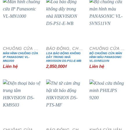
CHUÔNG CỬA MÀN HÌNH
BÁO ĐỘNG, CHỐNG TRỘM
CHUÔNG CỬA MÀN HÌNH
MÀN HÌNH CHUÔNG CỬA
LOA BÁO ĐỘNG KHÔNG
BỘ CHUÔNG CỬA MÀN
IP PANASONIC VL-
DÂY TRONG NHÀ
HÌNH MÀU PANASONIC
MN1000
HIKVISION DS-PS1-E-WB
VL-SVN511VN
Liên hệ
2,850,000
₫
Liên hệ
- 15%
- 20%
CHUÔNG CỬA MÀN HÌNH
BÁO ĐỘNG, CHỐNG TRỘM
KHÓA CỬA VÂN TAY