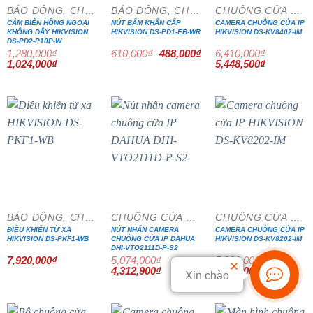
BÁO ĐỘNG, CHỐNG TRỘM
BÁO ĐỘNG, CHỐNG TRỘM
CHUÔNG CỬA MÀN HÌNH
CẢM BIẾN HỒNG NGOẠI
NÚT BẤM KHẨN CẤP
CAMERA CHUÔNG CỬA IP
KHÔNG DÂY HIKVISION
HIKVISION DS-PD1-EB-WR
HIKVISION DS-KV8402-IM
DS-PD2-P10P-W
Giá
Giá
1,280,000
₫
610,000
₫
488,000
₫
6,410,000
₫
gốc
hiện
Giá
Giá
Giá
Giá
1,024,000
₫
5,448,500
₫
là:
tại
gốc
hiện
gốc
hiện
610,000₫.
là:
là:
tại
là:
tại
488,000₫.
1,280,000₫.
là:
6,410,000₫.
là:
1,024,000₫.
5,448,500₫
- 15%
- 15%
BÁO ĐỘNG, CHỐNG TRỘM
CHUÔNG CỬA MÀN HÌNH
CHUÔNG CỬA MÀN HÌNH
ĐIỀU KHIỂN TỪ XA
NÚT NHẤN CAMERA
CAMERA CHUÔNG CỬA IP
HIKVISION DS-PKF1-WB
CHUÔNG CỬA IP DAHUA
HIKVISION DS-KV8202-IM
DHI-VTO2111D-P-S2
7,920,000
₫
5,074,000
₫
5,200,000
₫
Giá
Giá
Giá
Giá
4,312,900
₫
4,420,000
₫
Xin chào
gốc
hiện
gốc
hiện
là:
tại
là:
tại
5,074,000₫.
là:
5,200,000₫.
là:
4,312,900₫.
4,420,000₫