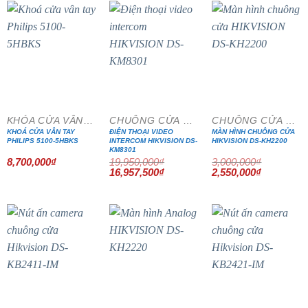
4,400,000₫.
3,408,500₫
- 15%
- 15%
KHÓA CỬA VÂN TAY
CHUÔNG CỬA MÀN HÌNH
CHUÔNG CỬA MÀN HÌNH
KHOÁ CỬA VÂN TAY
ĐIỆN THOẠI VIDEO
MÀN HÌNH CHUÔNG CỬA
PHILIPS 5100-5HBKS
INTERCOM HIKVISION DS-
HIKVISION DS-KH2200
KM8301
8,700,000
₫
19,950,000
₫
3,000,000
₫
Giá
Giá
Giá
Giá
16,957,500
₫
2,550,000
₫
gốc
hiện
gốc
hiện
là:
tại
là:
tại
19,950,000₫.
là:
3,000,000₫.
là:
16,957,500₫.
2,550,000₫
- 15%
- 15%
- 15%