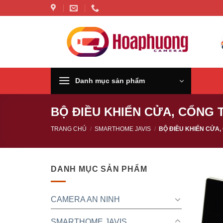
Chuyển
đến
nội
dung
Danh mục sản phẩm
BỘ ĐIỀU KHIỂN CỬA, CỔNG 
TRANG CHỦ
/
SMARTHOME JAVIS
/
BỘ ĐIỀU KHIỂN CỬA,
DANH MỤC SẢN PHẨM
CAMERA AN NINH
SMARTHOME JAVIS