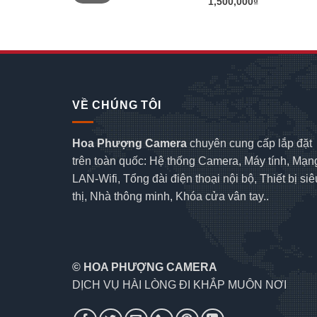
1,500,000₫
thiểu
đa
VỀ CHÚNG TÔI
Hoa Phượng Camera
chuyên cung cấp lắp đặt
trên toàn quốc: Hệ thống Camera, Máy tính, Mạn
LAN-Wifi, Tổng đài điện thoại nội bộ, Thiết bị siê
thị, Nhà thông minh, Khóa cửa vân tay..
© HOA PHƯỢNG CAMERA
DỊCH VỤ HÀI LÒNG ĐI KHẮP MUÔN NƠI