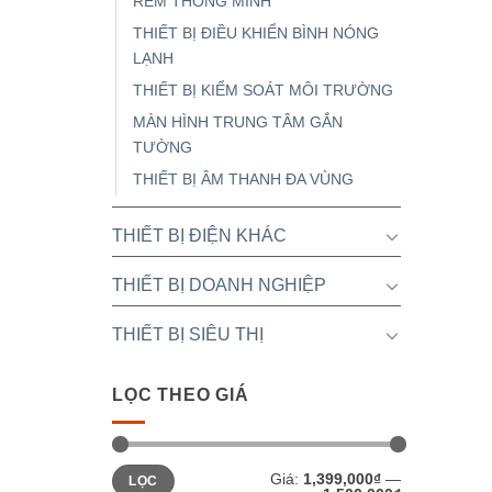
RÈM THÔNG MINH
THIẾT BỊ ĐIỀU KHIỂN BÌNH NÓNG
LẠNH
THIẾT BỊ KIỂM SOÁT MÔI TRƯỜNG
MÀN HÌNH TRUNG TÂM GẮN
TƯỜNG
THIẾT BỊ ÂM THANH ĐA VÙNG
THIẾT BỊ ĐIỆN KHÁC
THIẾT BỊ DOANH NGHIỆP
THIẾT BỊ SIÊU THỊ
LỌC THEO GIÁ
Giá
Giá
Giá:
1,399,000₫
—
LỌC
tối
tối