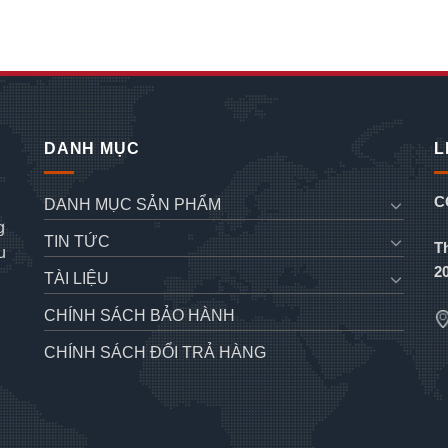
DANH MỤC
L
C
DANH MỤC SẢN PHẨM
g
TIN TỨC
T
u
2
TÀI LIỆU
CHÍNH SÁCH BẢO HÀNH
CHÍNH SÁCH ĐỔI TRẢ HÀNG