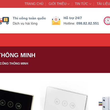
TRANG CHỦ
GIỚI THIỆU
TIN TỨC
TÀI LIỆ
Hỗ trợ 24/7
Thi công toàn quốc
098.82.82.551
Dịch vụ hài lòng
Hotline:
THÔNG MINH
 CỔNG THÔNG MINH