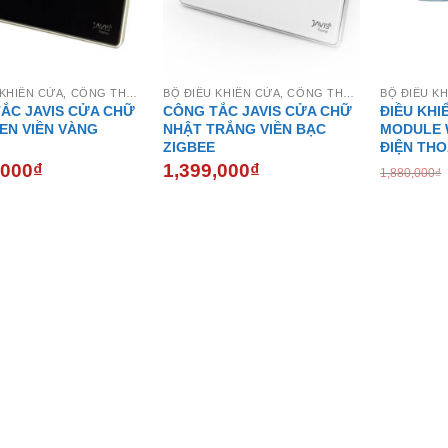
BỘ ĐIỀU KHIỂN CỬA, CỔNG THÔNG MINH
BỘ ĐIỀU KHIỂN CỬA, CỔNG THÔNG MINH
ẮC JAVIS CỬA CHỮ
CÔNG TẮC JAVIS CỬA CHỮ
ĐIỀU KHI
EN VIỀN VÀNG
NHẬT TRẮNG VIỀN BẠC
MODULE W
ZIGBEE
ĐIỆN THO
,000
₫
1,399,000
₫
1,880,000
₫