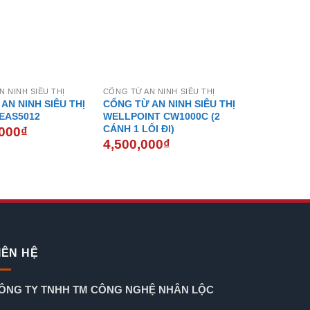
 NINH SIÊU THỊ
CỔNG TỪ AN NINH SIÊU THỊ
AN NINH SIÊU THỊ
CỔNG TỪ AN NINH SIÊU THỊ
EAS5012
WELLPOINT CW1000C (2
CÁNH 1 LỐI ĐI)
,000
₫
4,500,000
₫
IÊN HỆ
ÔNG TY TNHH TM CÔNG NGHỆ NHÂN LỘC