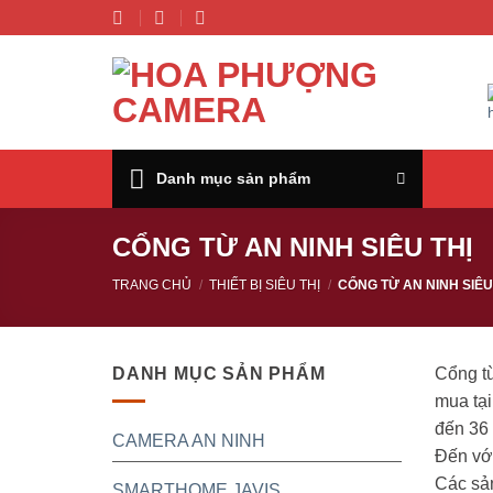
Chuyển
đến
nội
dung
Danh mục sản phẩm
CỔNG TỪ AN NINH SIÊU THỊ
TRANG CHỦ
/
THIẾT BỊ SIÊU THỊ
/
CỔNG TỪ AN NINH SIÊU
DANH MỤC SẢN PHẨM
Cổng t
mua tại
đến 36 
CAMERA AN NINH
Đến với
Các sả
SMARTHOME JAVIS