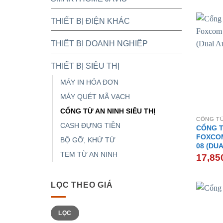
THIẾT BỊ ĐIỆN KHÁC
THIẾT BỊ DOANH NGHIỆP
THIẾT BỊ SIÊU THỊ
MÁY IN HÓA ĐƠN
MÁY QUÉT MÃ VẠCH
CỔNG TỪ AN NINH SIÊU THỊ
CỔNG TỪ
CASH ĐỰNG TIỀN
CỔNG T
FOXCOM
BỘ GỠ, KHỬ TỪ
08 (DU
TEM TỪ AN NINH
17,85
LỌC THEO GIÁ
Giá
Giá
LỌC
tối
tối
thiểu
đa