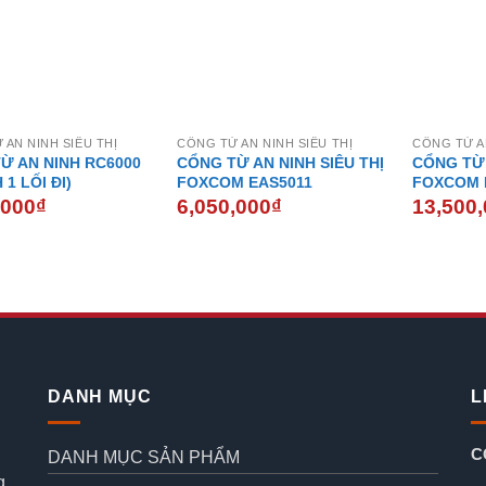
 AN NINH SIÊU THỊ
CỔNG TỪ AN NINH SIÊU THỊ
CỔNG TỪ AN
Ừ AN NINH RC6000
CỔNG TỪ AN NINH SIÊU THỊ
CỔNG TỪ 
 1 LỐI ĐI)
FOXCOM EAS5011
FOXCOM 
,000
₫
6,050,000
₫
13,500
DANH MỤC
L
C
DANH MỤC SẢN PHẨM
g