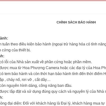
CHÍNH SÁCH BẢO HÀNH
hành:
 tuân theo điều kiện bảo hành (ngoại trừ hàng hóa có tính năng 
 cứng của thiết bị.
nh:
m có lỗi của Nhà sản xuất về phần cứng hoặc phần mềm.
ẩm được mua từ Hoa Phượng Camera hoặc các đại lý của Hoa 
m có tem bảo hành và còn thời hạn bảo hành tính đến thời đi
hập , cháy nổ, rơi vỡ , cắt dây…
m còn nguyên hình dáng, công năng ban đầu.
m được lắp đặt và sử dụng đúng quy cách và nguyên lý của Nhà 
h:
hòng đại diện: Đối với khách hàng là Đại lý, khách hàng mua tự