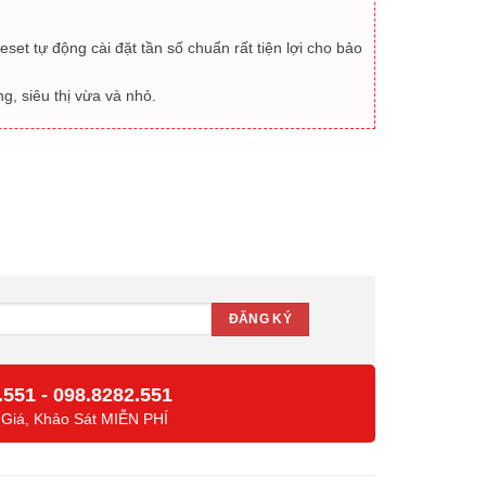
et tự động cài đặt tần số chuẩn rất tiện lợi cho bảo
g, siêu thị vừa và nhỏ.
ố lượng
.551
-
098.8282.551
 Giá, Khảo Sát MIỄN PHÍ