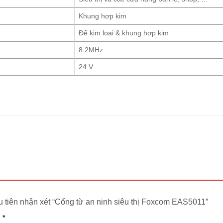
Khung hợp kim
Đế kim loại & khung hợp kim
8.2MHz
24 V
u tiên nhận xét “Cổng từ an ninh siêu thị Foxcom EAS5011”
n
*