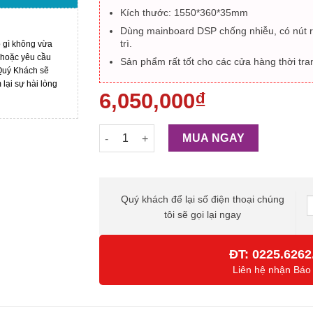
Kích thước: 1550*360*35mm
Dùng mainboard DSP chống nhiễu, có nút res
trì.
ó gì không vừa
 hoặc yêu cầu
Sản phẩm rất tốt cho các cửa hàng thời tran
 Quý Khách sẽ
ại sự hài lòng
6,050,000
₫
Cổng từ an ninh siêu thị Foxcom EAS5011 s
MUA NGAY
Quý khách để lại số điện thoại chúng
tôi sẽ gọi lại ngay
ĐT:
0225.6262
Liên hệ nhận Báo