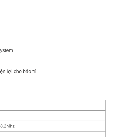
system
n lợi cho bảo trì.
…8.2Mhz