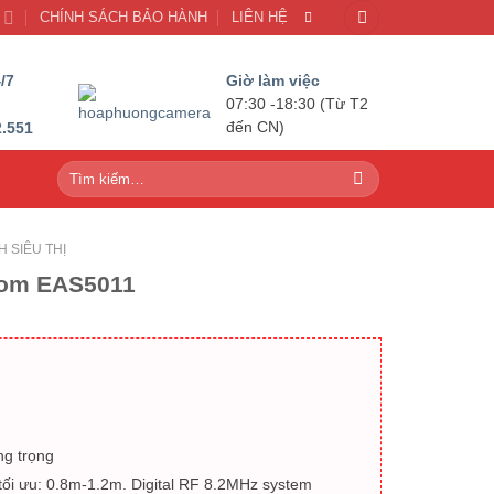
U
CHÍNH SÁCH BẢO HÀNH
LIÊN HỆ
/7
Giờ làm việc
07:30 -18:30 (Từ T2
2.551
đến CN)
Tìm
kiếm:
 SIÊU THỊ
xcom EAS5011
ng trọng
ối ưu: 0.8m-1.2m. Digital RF 8.2MHz system