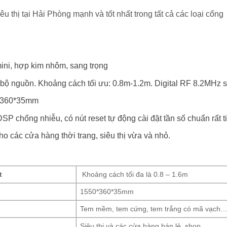
êu thị tại Hải Phòng mạnh và tốt nhất trong tất cả các loại cổng
ini, hợp kim nhôm, sang trọng
bộ nguồn. Khoảng cách tối ưu: 0.8m-1.2m. Digital RF 8.2MHz 
0*360*35mm
 chống nhiễu, có nút reset tự động cài đặt tần số chuẩn rất tiệ
ho các cửa hàng thời trang, siêu thị vừa và nhỏ.
t
Khoảng cách tối đa là 0.8 – 1.6m
1550*360*35mm
Tem mềm, tem cứng, tem trắng có mã vạch
Siêu thị và các cửa hàng bán lẻ, shop, …