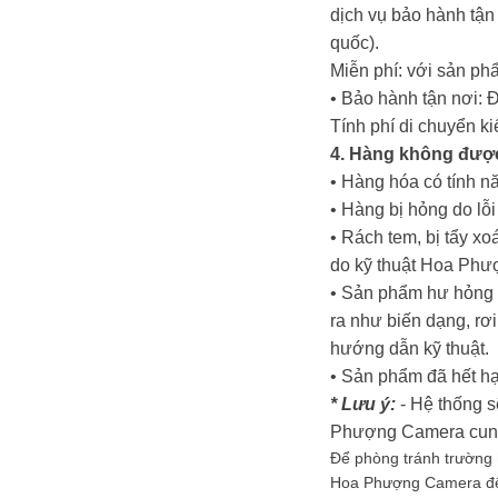
dịch vụ bảo hành tậ
quốc).
Miễn phí: với sản ph
• Bảo hành tận nơi: 
Tính phí di chuyển k
4. Hàng không đượ
• Hàng hóa có tính nă
• Hàng bị hỏng do lỗ
• Rách tem, bị tẩy x
do kỹ thuật Hoa Phư
• Sản phẩm hư hỏng d
ra như biến dạng, rơi
hướng dẫn kỹ thuật.
• Sản phẩm đã hết hạ
* Lưu ý:
- Hệ thống s
Phượng Camera cung c
Để phòng tránh trường h
Hoa Phượng Camera để đ