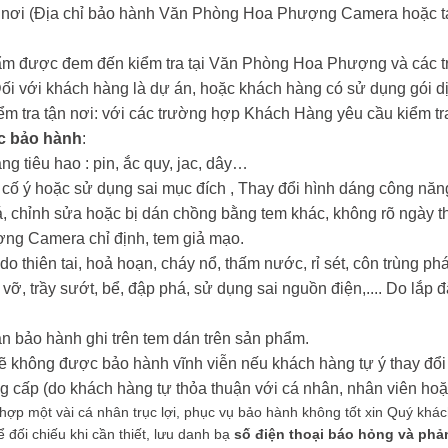
n nơi (Địa chỉ bảo hành Văn Phòng Hoa Phượng Camera hoặc tại
ẩm được đem đến kiểm tra tại Văn Phòng Hoa Phượng và các tr
Đối với khách hàng là dự án, hoặc khách hàng có sử dụng gói dị
iểm tra tận nơi: với các trường hợp Khách Hàng yêu cầu kiểm tra
c bảo hành
:
ng tiêu hao : pin, ắc quy, jac, dây…
i cố ý hoặc sử dụng sai mục đích , Thay đổi hình dáng công nă
oá, chỉnh sửa hoặc bị dán chồng bằng tem khác, không rõ ngày t
ợng Camera chỉ định, tem giả mạo.
o thiên tai, hoả hoạn, cháy nổ, thấm nước, rỉ sét, côn trùng 
 vỡ, trầy sướt, bể, đập phá, sử dụng sai nguồn điện,.... Do lắp đ
n bảo hành ghi trên tem dán trên sản phẩm.
ẽ không được bảo hành vĩnh viễn nếu khách hàng tự ý thay đổi 
ấp (do khách hàng tự thỏa thuận với cá nhân, nhân viên hoặc
ợp một vài cá nhân trục lợi, phục vụ bảo hành không tốt xin Quý khách g
ối chiếu khi cần thiết, lưu danh bạ
số điện thoại báo hỏng và phả