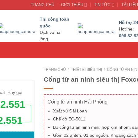
TRANG CHỦ
GIỚI THIỆU
TIN TỨC
TÀI LIỆ
Thi công toàn
Hỗ trợ 24
quốc
Hotline:
Dịch vụ hài
098.82.8
lòng
TRANG CHỦ
/
THIẾT BỊ SIÊU THỊ
/
CỔNG TỪ AN NINH
Cổng từ an ninh siêu thị Fo
hất. Hãy gọi
62.551
Cổng từ an ninh Hải Phòng
Xuất xứ Đài Loan
2.551
Chế độ EC-5011
Bộ cổng từ an ninh mini, hợp kim nhôm, sa
Gồm 02 anten, 01 bộ nguồn. Khoảng cách t