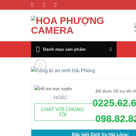
Chuyển
đến
nội
dung
Danh mục sản phẩm
Để được hỗ trợ tốt n
HOẶC
0225.62.
CHAT VỚI CHÚNG
TÔI
098.82.8
Đặc biệt Dịch Vụ Hài Lòng: