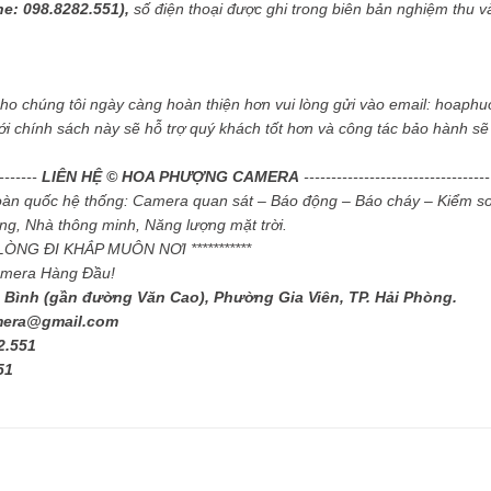
ne: 098.8282.551),
số điện thoại được ghi trong biên bản nghiệm thu và 
cho chúng tôi ngày càng hoàn thiện hơn vui lòng gửi vào email: hoa
ới chính sách này sẽ hỗ trợ quý khách tốt hơn và công tác bảo hành s
--------
LIÊN HỆ © HOA PHƯỢNG CAMERA
----------------------------------
toàn quốc hệ thống: Camera quan sát – Báo động – Báo cháy – Kiểm so
g, Nhà thông minh, Năng lượng mặt trời.
I LÒNG ĐI KHẮP MUÔN NƠI ***********
amera Hàng Đầu!
 Bình (gần đường Văn Cao), Phường Gia Viên, TP. Hải Phòng.
mera@gmail.com
2.551
51