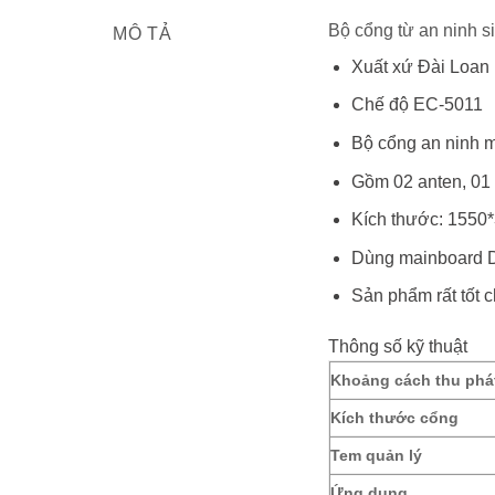
Bộ cổng từ an ninh si
MÔ TẢ
Xuất xứ Đài Loan
Chế độ EC-5011
Bộ cổng an ninh m
Gồm 02 anten, 01 
Kích thước: 155
Dùng mainboard DSP
Sản phẩm rất tốt c
Thông số kỹ thuật
Khoảng cách thu phá
Kích thước cổng
Tem quản lý
Ứng dụng