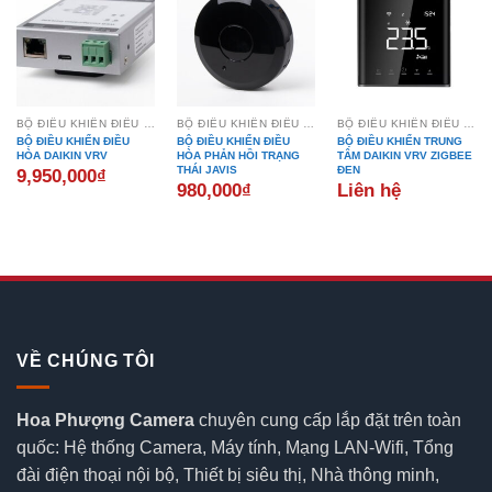
BỘ ĐIỀU KHIỂN ĐIỀU HÒA PHẢN HỒI TRẠNG THÁI
BỘ ĐIỀU KHIỂN ĐIỀU HÒA PHẢN HỒI TRẠNG THÁI
BỘ ĐIỀU KHIỂN ĐIỀU HÒA PHẢN HỒI TRẠNG THÁI
BỘ ĐIỀU KHIỂN ĐIỀU
BỘ ĐIỀU KHIỂN ĐIỀU
BỘ ĐIỀU KHIỂN TRUNG
HÒA DAIKIN VRV
HÒA PHẢN HỒI TRẠNG
TÂM DAIKIN VRV ZIGBEE
THÁI JAVIS
ĐEN
9,950,000
₫
980,000
₫
Liên hệ
VỀ CHÚNG TÔI
Hoa Phượng Camera
chuyên cung cấp lắp đặt trên toàn
quốc: Hệ thống Camera, Máy tính, Mạng LAN-Wifi, Tổng
đài điện thoại nội bộ, Thiết bị siêu thị, Nhà thông minh,