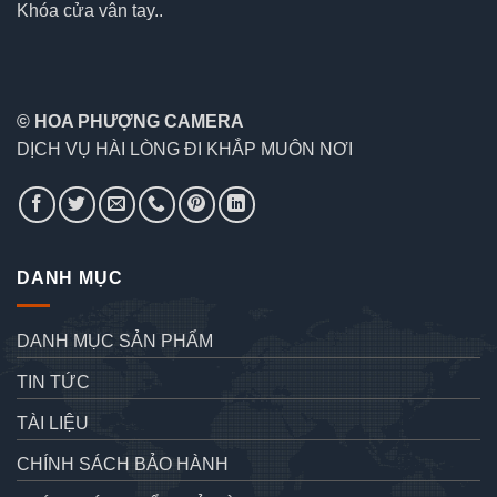
Khóa cửa vân tay..
© HOA PHƯỢNG CAMERA
DỊCH VỤ HÀI LÒNG ĐI KHẮP MUÔN NƠI
DANH MỤC
DANH MỤC SẢN PHẨM
TIN TỨC
TÀI LIỆU
CHÍNH SÁCH BẢO HÀNH