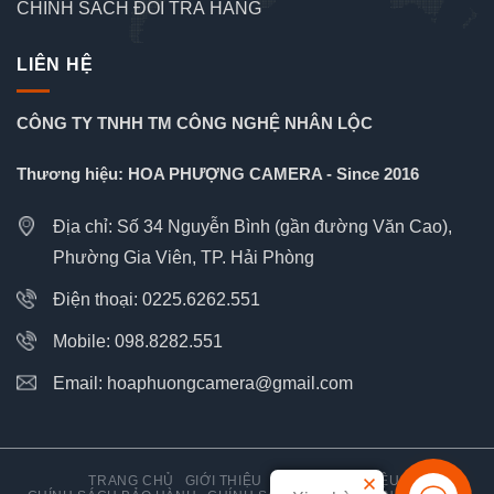
CHÍNH SÁCH ĐỔI TRẢ HÀNG
LIÊN HỆ
CÔNG TY TNHH TM CÔNG NGHỆ NHÂN LỘC
Thương hiệu: HOA PHƯỢNG CAMERA - Since 2016
Địa chỉ: Số 34 Nguyễn Bình (gần đường Văn Cao),
Phường Gia Viên, TP. Hải Phòng
Điện thoại: 0225.6262.551
Mobile: 098.8282.551
Email: hoaphuongcamera@gmail.com
TRANG CHỦ
GIỚI THIỆU
TIN TỨC
TÀI LIỆU