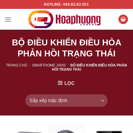
Chuyển
HOTLINE: 098.82.82.551
đến
nội
dung
BỘ ĐIỀU KHIỂN ĐIỀU HÒA
PHẢN HỒI TRẠNG THÁI
TRANG CHỦ
/
SMARTHOME JAVIS
/
BỘ ĐIỀU KHIỂN ĐIỀU HÒA PHẢN
HỒI TRẠNG THÁI
LỌC