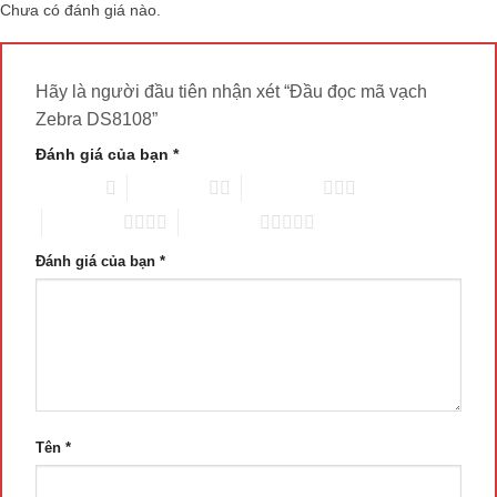
Chưa có đánh giá nào.
Hãy là người đầu tiên nhận xét “Đầu đọc mã vạch
Zebra DS8108”
Đánh giá của bạn
*
1 trên 5 sao
2 trên 5 sao
3 trên 5 sao
4 trên 5 sao
5 trên 5 sao
Đánh giá của bạn
*
Tên
*