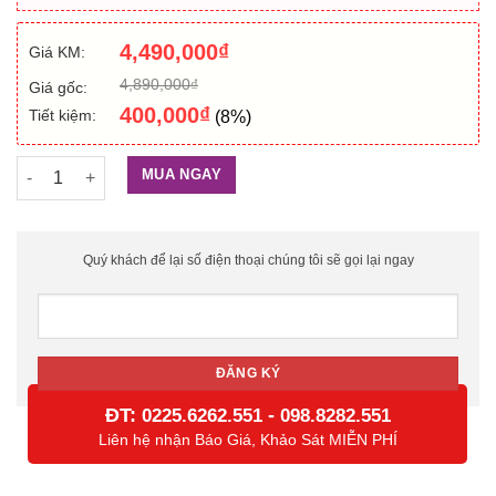
4,490,000
₫
Giá KM:
4,890,000
₫
Giá gốc:
400,000
₫
Tiết kiệm:
(8%)
Đầu đọc mã vạch Zebra DS8108 số lượng
MUA NGAY
Quý khách để lại số điện thoại chúng tôi sẽ gọi lại ngay
ĐT:
-
0225.6262.551
098.8282.551
Liên hệ nhận Báo Giá, Khảo Sát MIỄN PHÍ