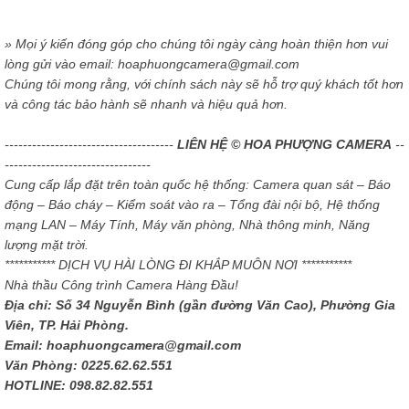
» Mọi ý kiến đóng góp cho chúng tôi ngày càng hoàn thiện hơn vui
lòng gửi vào email: hoaphuongcamera@gmail.com
Chúng tôi mong rằng, với chính sách này sẽ hỗ trợ quý khách tốt hơn
và công tác bảo hành sẽ nhanh và hiệu quả hơn.
-------------------------------------
LIÊN HỆ © HOA PHƯỢNG CAMERA
--
--------------------------------
Cung cấp lắp đặt trên toàn quốc hệ thống: Camera quan sát – Báo
động – Báo cháy – Kiểm soát vào ra – Tổng đài nội bộ, Hệ thống
mạng LAN – Máy Tính, Máy văn phòng, Nhà thông minh, Năng
lượng mặt trời.
*********** DỊCH VỤ HÀI LÒNG ĐI KHẮP MUÔN NƠI ***********
Nhà thầu Công trình Camera Hàng Đầu!
Địa chỉ: Số 34 Nguyễn Bình (gần đường Văn Cao), Phường Gia
Viên, TP. Hải Phòng.
Email: hoaphuongcamera@gmail.com
Văn Phòng: 0225.62.62.551
HOTLINE: 098.82.82.551