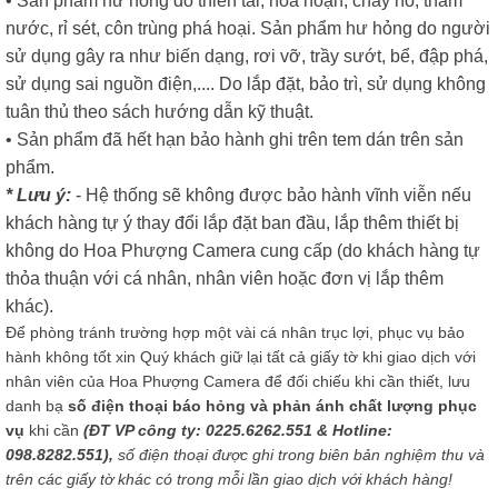
• Sản phẩm hư hỏng do thiên tai, hoả hoạn, cháy nổ, thấm
nước, rỉ sét, côn trùng phá hoại. Sản phẩm hư hỏng do người
sử dụng gây ra như biến dạng, rơi vỡ, trầy sướt, bể, đập phá,
sử dụng sai nguồn điện,.... Do lắp đặt, bảo trì, sử dụng không
tuân thủ theo sách hướng dẫn kỹ thuật.
• Sản phẩm đã hết hạn bảo hành ghi trên tem dán trên sản
phẩm.
* Lưu ý:
- Hệ thống sẽ không được bảo hành vĩnh viễn nếu
khách hàng tự ý thay đổi lắp đặt ban đầu, lắp thêm thiết bị
không do Hoa Phượng Camera cung cấp (do khách hàng tự
thỏa thuận với cá nhân, nhân viên hoặc đơn vị lắp thêm
khác).
Để phòng tránh trường hợp một vài cá nhân trục lợi, phục vụ bảo
hành không tốt xin Quý khách giữ lại tất cả giấy tờ khi giao dịch với
nhân viên của Hoa Phượng Camera để đối chiếu khi cần thiết, lưu
danh bạ
số điện thoại báo hỏng và phản ánh chất lượng phục
vụ
khi cần
(ĐT VP công ty: 0225.6262.551 & Hotline:
098.8282.551),
số điện thoại được ghi trong biên bản nghiệm thu và
trên các giấy tờ khác có trong mỗi lần giao dịch với khách hàng!