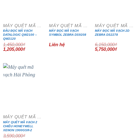
- 17%
- 7%
MÁY QUÉT MÃ VẠCH
MÁY QUÉT MÃ VẠCH
MÁY QUÉT MÃ VẠCH
ĐẦU ĐỌC MÃ VẠCH
MÁY ĐỌC MÃ VẠCH
MÁY ĐỌC MÃ VẠCH 2D
DATALOGIC QW2100 –
SYMBOL ZEBRA DS9208
ZEBRA DS2278
QW2120
1,450,000
₫
Liên hệ
6,150,000
₫
Giá
Giá
Giá
Giá
1,205,000
₫
5,750,000
₫
gốc
hiện
gốc
hiện
là:
tại
là:
tại
1,450,000₫.
là:
6,150,000₫.
là:
1,205,000₫.
5,750,000₫
- 5%
MÁY QUÉT MÃ VẠCH
MÁY QUÉT MÃ VẠCH 2
CHIỀU HONEYWELL
XENON 1900GSR-2
3,590,000
₫