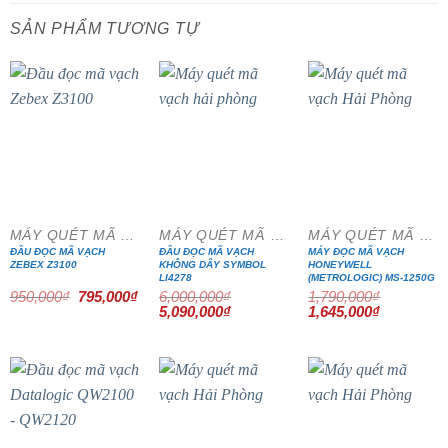
SẢN PHẨM TƯƠNG TỰ
- 16%
- 15%
- 8%
MÁY QUÉT MÃ VẠCH
MÁY QUÉT MÃ VẠCH
MÁY QUÉT MÃ VẠCH
ĐẦU ĐỌC MÃ VẠCH
ĐẦU ĐỌC MÃ VẠCH
MÁY ĐỌC MÃ VẠCH
ZEBEX Z3100
KHÔNG DÂY SYMBOL
HONEYWELL
LI4278
(METROLOGIC) MS-1250G
Giá
Giá
950,000
₫
795,000
₫
6,000,000
₫
1,790,000
₫
gốc
hiện
Giá
Giá
Giá
Giá
5,090,000
₫
1,645,000
₫
là:
tại
gốc
hiện
gốc
hiện
950,000₫.
là:
là:
tại
là:
tại
795,000₫.
6,000,000₫.
là:
1,790,000₫.
là:
5,090,000₫.
1,645,000₫