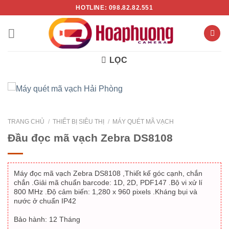
Chuyển
HOTLINE: 098.82.82.551
đến
nội
dung
LỌC
TRANG CHỦ
/
THIẾT BỊ SIÊU THỊ
/
MÁY QUÉT MÃ VẠCH
Đầu đọc mã vạch Zebra DS8108
- 8%
Máy đọc mã vạch Zebra DS8108 ,Thiết kế góc cạnh, chắn
chắn .Giải mã chuẩn barcode: 1D, 2D, PDF147 .Bộ vi xử lí
800 MHz .Độ cảm biến: 1,280 x 960 pixels .Kháng bụi và
nước ở chuẩn IP42
Bảo hành: 12 Tháng