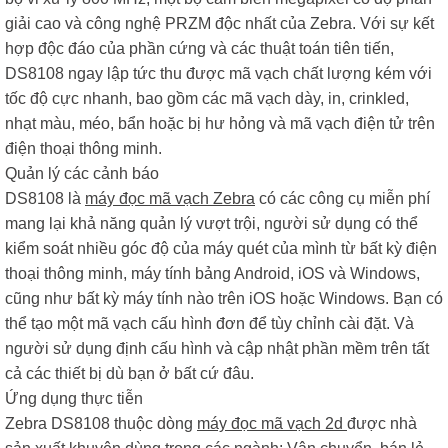
giải cao và công nghệ PRZM độc nhất của Zebra. Với sự kết
hợp độc đáo của phần cứng và các thuật toán tiên tiến,
DS8108 ngay lập tức thu được mã vạch chất lượng kém với
tốc độ cực nhanh, bao gồm các mã vạch dày, in, crinkled,
nhạt màu, méo, bẩn hoặc bị hư hỏng và mã vạch điện tử trên
điện thoại thông minh.
Quản lý các cảnh báo
DS8108 là
máy đọc mã vạch Zebra
có các công cụ miễn phí
mang lại khả năng quản lý vượt trội, người sử dụng có thể
kiểm soát nhiều góc độ của máy quét của mình từ bất kỳ điện
thoại thông minh, máy tính bảng Android, iOS và Windows,
cũng như bất kỳ máy tính nào trên iOS hoặc Windows. Bạn có
thể tạo một mã vạch cấu hình đơn để tùy chỉnh cài đặt. Và
người sử dụng định cấu hình và cập nhật phần mềm trên tất
cả các thiết bị dù bạn ở bất cứ đâu.
Ứng dụng thực tiễn
Zebra DS8108 thuộc dòng
máy đọc mã vạch 2d
được nhà