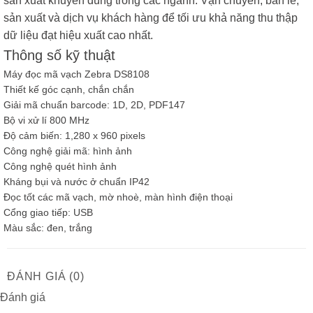
sản xuất khuyên dùng trong các ngành: Vận chuyển, bán lẻ,
sản xuất và dịch vụ khách hàng để tối ưu khả năng thu thập
dữ liệu đạt hiệu xuất cao nhất.
Thông số kỹ thuật
Máy đọc mã vạch Zebra DS8108
Thiết kế góc cạnh, chắn chắn
Giải mã chuẩn barcode: 1D, 2D, PDF147
Bộ vi xử lí 800 MHz
Độ cảm biến: 1,280 x 960 pixels
Công nghệ giải mã: hình ảnh
Công nghệ quét hình ảnh
Kháng bụi và nước ở chuẩn IP42
Đọc tốt các mã vạch, mờ nhoè, màn hình điện thoại
Cổng giao tiếp: USB
Màu sắc: đen, trắng
ĐÁNH GIÁ (0)
Đánh giá