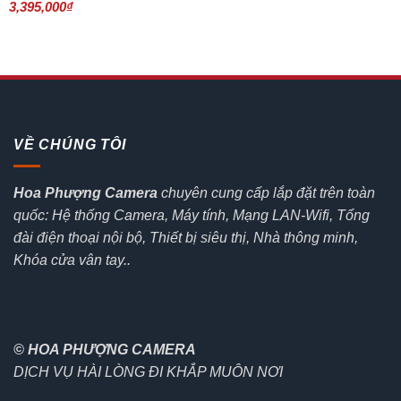
Giá
Giá
3,395,000
₫
gốc
hiện
là:
tại
3,590,000₫.
là:
3,395,000₫.
VỀ CHÚNG TÔI
Hoa Phượng Camera
chuyên cung cấp lắp đặt trên toàn
quốc: Hệ thống Camera, Máy tính, Mạng LAN-Wifi, Tổng
đài điện thoại nội bộ, Thiết bị siêu thị, Nhà thông minh,
Khóa cửa vân tay..
© HOA PHƯỢNG CAMERA
DỊCH VỤ HÀI LÒNG ĐI KHẮP MUÔN NƠI