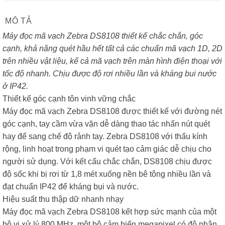
MÔ TẢ
Máy đọc mã vạch Zebra DS8108 thiết kế chắc chắn, góc
cạnh, khả năng quét hầu hết tất cả các chuẩn mã vạch 1D, 2D
trên nhiều vật liệu, kể cả mã vạch trên màn hình điện thoại với
tốc độ nhanh. Chịu được độ rơi nhiều lần và kháng bui nước
ở IP42.
Thiết kế góc cạnh tôn vinh vững chắc
Máy đọc mã vạch Zebra DS8108 được thiết kế với đường nét
góc cạnh, tay cầm vừa vặn dễ dàng thao tác nhấn nút quét
hay để sang chế độ rảnh tay. Zebra DS8108 với thấu kính
rộng, linh hoạt trong phạm vi quét tạo cảm giác dễ chịu cho
người sử dụng. Với kết cấu chắc chắn, DS8108 chịu được
độ sốc khi bị rơi từ 1,8 mét xuống nền bê tông nhiều lần và
đạt chuẩn IP42 để kháng bụi và nước.
Hiệu suất thu thập dữ nhanh nhạy
Máy đọc mã vạch Zebra DS8108 kết hợp sức mạnh của một
bộ vi xử lý 800 MHz, một bộ cảm biến megapixel có độ phân