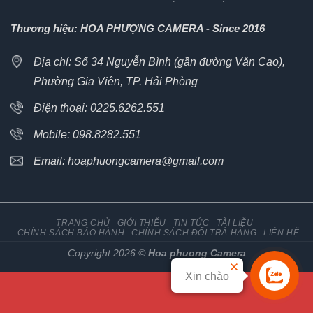
Thương hiệu: HOA PHƯỢNG CAMERA - Since 2016
Địa chỉ: Số 34 Nguyễn Bình (gần đường Văn Cao),
Phường Gia Viên, TP. Hải Phòng
Điện thoại: 0225.6262.551
Mobile: 098.8282.551
Email: hoaphuongcamera@gmail.com
TRANG CHỦ
GIỚI THIỆU
TIN TỨC
TÀI LIỆU
CHÍNH SÁCH BẢO HÀNH
CHÍNH SÁCH ĐỔI TRẢ HÀNG
LIÊN HỆ
Copyright 2026 ©
Hoa phuong Camera
Xin chào