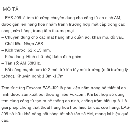
MÔ TẢ
– EAS-J09 là tem từ cứng chuyên dụng cho cổng từ an ninh AM,
được gắn lên hàng hóa nhằm tránh trường hợp mất cắp trong các
shop, cửa hàng, trung tâm thương mại…
– Chuyên dùng cho các mặt hàng như quần áo, khăn mũ, đồ vải…
– Chất liệu: Nhựa ABS.
– Kích thước: 62 x 15 mm.
– Kiểu dáng: Hình chữ nhật kèm đinh ghim.
– Tần số: AM 58KHz.
– Bắt sóng mạnh hơn từ 2 mét trở lên tùy môi trường (môi trường lý
tưởng). Khuyến nghị: 1,3m -1,7m
Tem từ cứng Foxcom EAS-J09 là phụ kiện nằm trong bộ thiết bị an
ninh được sản xuất bởi thương hiệu Foxcom. Khi kết hợp sử dụng
tem cùng cổng từ tạo ra hệ thống an ninh, chống trộm hiệu quả. Là
giải pháp chống thất thoát hàng hóa hữu hiệu tại các cửa hàng. EAS-
J09 sở hữu khả năng bắt sóng tốt nhờ tần số AM, mang lại hiệu quả
cao.