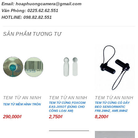
Email: hoaphuongcamera@gmail.com
Văn Phòng: 0225.62.62.551
HOTLINE: 098.82.82.551
SẢN PHẨM TƯƠNG TỰ
TEM TỪ AN NINH
TEM TỪ AN NINH
TEM TỪ AN NINH
TEM TỪ CỨNG FOXCOM
TEM TỪ CỨNG CÓ DÂY
TEM TỪ MỀM HÌNH TRÒN
EAS-J05OT (DÙNG CHO
ĐEO SENSORMATIC
CỔNG LOẠI AM)
FR8.2MHZ, AM5.8MHZ
290,000
₫
2,750
₫
8,200
₫