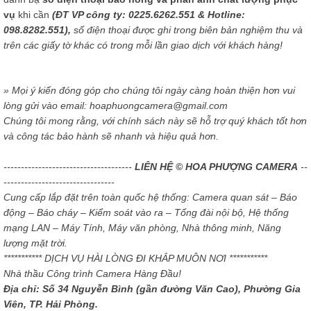
vụ
khi cần
(ĐT VP công ty: 0225.6262.551 & Hotline:
098.8282.551),
số điện thoại được ghi trong biên bản nghiệm thu và
trên các giấy tờ khác có trong mỗi lần giao dịch với khách hàng!
» Mọi ý kiến đóng góp cho chúng tôi ngày càng hoàn thiện hơn vui
lòng gửi vào email: hoaphuongcamera@gmail.com
Chúng tôi mong rằng, với chính sách này sẽ hỗ trợ quý khách tốt hơn
và công tác bảo hành sẽ nhanh và hiệu quả hơn.
-------------------------------------
LIÊN HỆ © HOA PHƯỢNG CAMERA
--
--------------------------------
Cung cấp lắp đặt trên toàn quốc hệ thống: Camera quan sát – Báo
động – Báo cháy – Kiểm soát vào ra – Tổng đài nội bộ, Hệ thống
mạng LAN – Máy Tính, Máy văn phòng, Nhà thông minh, Năng
lượng mặt trời.
*********** DỊCH VỤ HÀI LÒNG ĐI KHẮP MUÔN NƠI ***********
Nhà thầu Công trình Camera Hàng Đầu!
Địa chỉ: Số 34 Nguyễn Bình (gần đường Văn Cao), Phường Gia
Viên, TP. Hải Phòng.