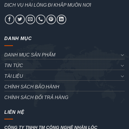
DỊCH VỤ HÀI LÒNG ĐI KHẮP MUÔN NƠI
DANH MỤC
DANH MỤC SẢN PHẨM
TIN TỨC
TÀI LIỆU
CHÍNH SÁCH BẢO HÀNH
CHÍNH SÁCH ĐỔI TRẢ HÀNG
LIÊN HỆ
CÔNG TY TNHH TM CÔNG NGHỆ NHÂN LỘC