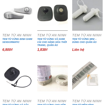
TEM TỪ AN NINH
TEM TỪ AN NINH
TEM TỪ AN NINH
TEM TỪ CỨNG ĐINH GHIM
TEM TỪ CỨNG VÀ GHIM
TEM TỪ CỨNG MINI –
SENSORMATIC
CÀI CHO HÀNG HÓA THỜI
DÙNG CHO QUẦN ÁO
TRANG, QUẦN ÁO
6,800
₫
1,838
₫
Liên hệ
TEM TỪ AN NINH
TEM TỪ AN NINH
TEM TỪ AN NINH
TEM TỪ CỨNG VÀ DÂY
TEM TỪ CỨNG CHO HỘP
TEM TỪ MỀM HÌNH