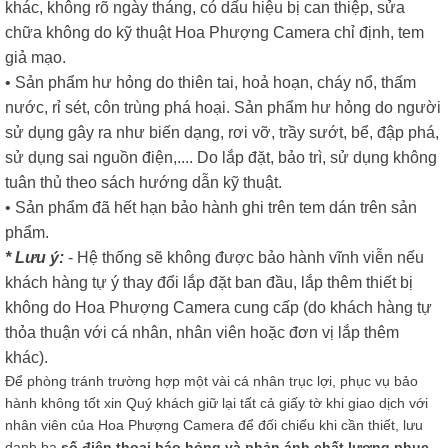
khác, không rõ ngày tháng, có dấu hiệu bị can thiệp, sửa
chữa không do kỹ thuật Hoa Phượng Camera chỉ định, tem
giả mạo.
• Sản phẩm hư hỏng do thiên tai, hoả hoạn, cháy nổ, thấm
nước, rỉ sét, côn trùng phá hoại. Sản phẩm hư hỏng do người
sử dụng gây ra như biến dạng, rơi vỡ, trầy sướt, bể, đập phá,
sử dụng sai nguồn điện,.... Do lắp đặt, bảo trì, sử dụng không
tuân thủ theo sách hướng dẫn kỹ thuật.
• Sản phẩm đã hết hạn bảo hành ghi trên tem dán trên sản
phẩm.
* Lưu ý:
- Hệ thống sẽ không được bảo hành vĩnh viễn nếu
khách hàng tự ý thay đổi lắp đặt ban đầu, lắp thêm thiết bị
không do Hoa Phượng Camera cung cấp (do khách hàng tự
thỏa thuận với cá nhân, nhân viên hoặc đơn vị lắp thêm
khác).
Để phòng tránh trường hợp một vài cá nhân trục lợi, phục vụ bảo
hành không tốt xin Quý khách giữ lại tất cả giấy tờ khi giao dịch với
nhân viên của Hoa Phượng Camera để đối chiếu khi cần thiết, lưu
danh bạ
số điện thoại báo hỏng và phản ánh chất lượng phục