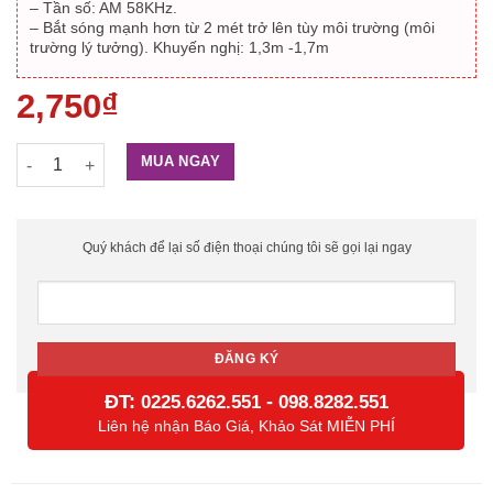
– Tần số: AM 58KHz.
– Bắt sóng mạnh hơn từ 2 mét trở lên tùy môi trường (môi
trường lý tưởng). Khuyến nghị: 1,3m -1,7m
2,750
₫
Tem từ cứng Foxcom EAS-J09 (dùng cho cổng loại AM) số lượ
MUA NGAY
Quý khách để lại số điện thoại chúng tôi sẽ gọi lại ngay
ĐT:
-
0225.6262.551
098.8282.551
Liên hệ nhận Báo Giá, Khảo Sát MIỄN PHÍ