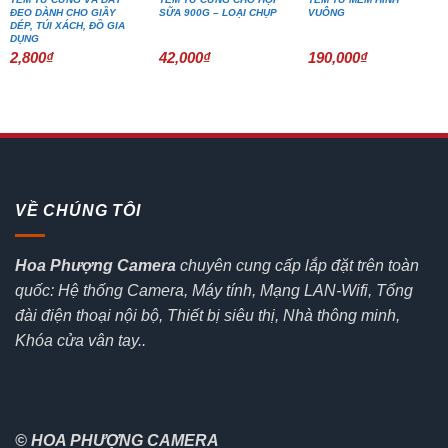
ĐEO DÀNH CHO GIẦY
SỮA 900G – LOẠI CHỤP
VUÔNG
DÉP, TÚI XÁCH, ĐỒ GIA
DỤNG
2,800
₫
42,000
₫
190,000
₫
VỀ CHÚNG TÔI
Hoa Phượng Camera
chuyên cung cấp lắp đặt trên toàn
quốc: Hệ thống Camera, Máy tính, Mạng LAN-Wifi, Tổng
đài điện thoại nội bộ, Thiết bị siêu thị, Nhà thông minh,
Khóa cửa vân tay..
© HOA PHƯỢNG CAMERA