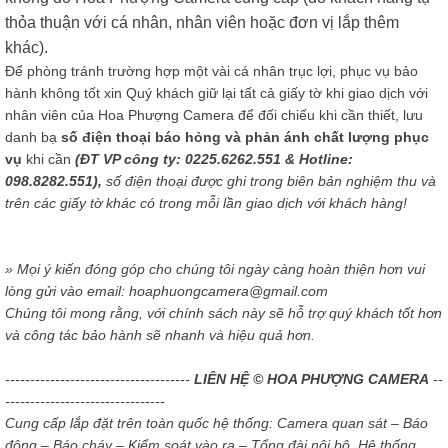
thỏa thuận với cá nhân, nhân viên hoặc đơn vị lắp thêm
khác).
Để phòng tránh trường hợp một vài cá nhân trục lợi, phục vụ bảo
hành không tốt xin Quý khách giữ lại tất cả giấy tờ khi giao dịch với
nhân viên của Hoa Phượng Camera để đối chiếu khi cần thiết, lưu
danh bạ
số điện thoại báo hỏng và phản ánh chất lượng phục
vụ
khi cần
(ĐT VP công ty: 0225.6262.551 & Hotline:
098.8282.551),
số điện thoại được ghi trong biên bản nghiệm thu và
trên các giấy tờ khác có trong mỗi lần giao dịch với khách hàng!
» Mọi ý kiến đóng góp cho chúng tôi ngày càng hoàn thiện hơn vui
lòng gửi vào email: hoaphuongcamera@gmail.com
Chúng tôi mong rằng, với chính sách này sẽ hỗ trợ quý khách tốt hơn
và công tác bảo hành sẽ nhanh và hiệu quả hơn.
-------------------------------------
LIÊN HỆ © HOA PHƯỢNG CAMERA
--
--------------------------------
Cung cấp lắp đặt trên toàn quốc hệ thống: Camera quan sát – Báo
động – Báo cháy – Kiểm soát vào ra – Tổng đài nội bộ, Hệ thống