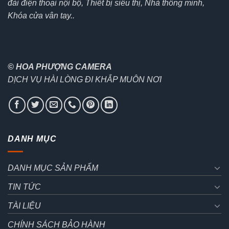
đài điện thoại nội bộ, Thiết bị siêu thị, Nhà thông minh,
Khóa cửa vân tay..
© HOA PHƯỢNG CAMERA
DỊCH VỤ HÀI LÒNG ĐI KHẮP MUÔN NƠI
DANH MỤC
DANH MỤC SẢN PHẨM
TIN TỨC
TÀI LIỆU
CHÍNH SÁCH BẢO HÀNH