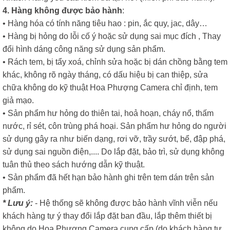
4. Hàng không được bảo hành
:
• Hàng hóa có tính năng tiêu hao : pin, ắc quy, jac, dây…
• Hàng bị hỏng do lỗi cố ý hoặc sử dụng sai mục đích , Thay
đổi hình dáng công năng sử dụng sản phẩm.
• Rách tem, bị tẩy xoá, chỉnh sửa hoặc bị dán chồng bằng tem
khác, không rõ ngày tháng, có dấu hiệu bị can thiệp, sửa
chữa không do kỹ thuật Hoa Phượng Camera chỉ định, tem
giả mạo.
• Sản phẩm hư hỏng do thiên tai, hoả hoạn, cháy nổ, thấm
nước, rỉ sét, côn trùng phá hoại. Sản phẩm hư hỏng do người
sử dụng gây ra như biến dạng, rơi vỡ, trầy sướt, bể, đập phá,
sử dụng sai nguồn điện,.... Do lắp đặt, bảo trì, sử dụng không
tuân thủ theo sách hướng dẫn kỹ thuật.
• Sản phẩm đã hết hạn bảo hành ghi trên tem dán trên sản
phẩm.
* Lưu ý:
- Hệ thống sẽ không được bảo hành vĩnh viễn nếu
khách hàng tự ý thay đổi lắp đặt ban đầu, lắp thêm thiết bị
không do Hoa Phượng Camera cung cấp (do khách hàng tự