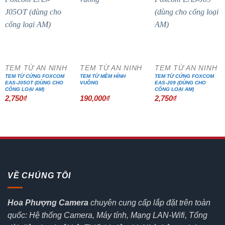
TEM TỪ AN NINH
TEM TỪ AN NINH
TEM TỪ AN NINH
TEM TỪ CỨNG FOXCOM
TEM TỪ MỀM HÌNH
TEM TỪ CỨNG FOXCOM
EAS-J05OT (DÙNG CHO
VUÔNG
EAS-J09 (DÙNG CHO
CỔNG LOẠI AM)
CỔNG LOẠI AM)
2,750
₫
190,000
₫
2,750
₫
VỀ CHÚNG TÔI
Hoa Phượng Camera
chuyên cung cấp lắp đặt trên toàn
quốc: Hệ thống Camera, Máy tính, Mạng LAN-Wifi, Tổng