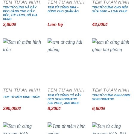
TEM TỪ AN NINH
TEM TỪ AN NINH
TEM TỪ AN NINH
TEM TỪ CỨNG VÀ DÂY
TEM TỪ CỨNG MINI –
TEM TỪ CỨNG CHO HỘP
ĐEO DÀNH CHO GIẦY
DÙNG CHO QUẦN ÁO
SỮA 900G – LOẠI CHỤP
DÉP, TÚI XÁCH, ĐỒ GIA
DỤNG
2,800
₫
Liên hệ
42,000
₫
TEM TỪ AN NINH
TEM TỪ AN NINH
TEM TỪ AN NINH
TEM TỪ CỨNG CÓ DÂY
TEM TỪ CỨNG ĐINH GHIM
TEM TỪ MỀM HÌNH TRÒN
ĐEO SENSORMATIC
SENSORMATIC
FR8.2MHZ, AM5.8MHZ
290,000
₫
8,200
₫
6,800
₫