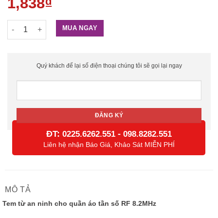
1,838
₫
Tem từ cứng và ghim cài cho hàng hóa thời trang, quần áo số
MUA NGAY
Quý khách để lại số điện thoại chúng tôi sẽ gọi lại ngay
ĐT:
-
0225.6262.551
098.8282.551
Liên hệ nhận Báo Giá, Khảo Sát MIỄN PHÍ
MÔ TẢ
Tem từ an ninh cho quần áo tần số RF 8.2MHz