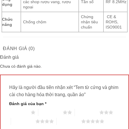
các shop rượu vang, rượu
Tần số
RF 8.2MHz
dụng
ngoại
Chứng
CE &
Chức
Chống chộm
nhận tiêu
ROHS,
năng
chuẩn
ISO9001
ĐÁNH GIÁ (0)
Đánh giá
Chưa có đánh giá nào.
Hãy là người đầu tiên nhận xét “Tem từ cứng và ghim
cài cho hàng hóa thời trang, quần áo”
Đánh giá của bạn
*
1 trên 5 sao
2 trên 5 sao
3 trên 5 sao
4 trên 5 sao
5 trên 5 sao