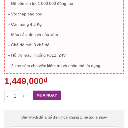
– Độ bền lên tới 1.000.000 đóng mở
– Vỏ: thép bao bọc
– Cân nặng 4.3 Kg
– Màu sắc: đen và nâu xám
– Chế độ mở: 3 chế độ
– Hỗ trợ máy in cổng RJ12, 24V
– 2 khe cắm cho việc kiểm tra và nhận thẻ tín dụng
1,449,000
₫
Ngăn kéo đựng tiền Pos 503 số lượng
MUA NGAY
Quý khách để lại số điện thoại chúng tôi sẽ gọi lại ngay