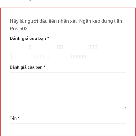
Hãy là người đầu tiên nhận xét “Ngăn kéo đựng tiền
Pos 503”
Đánh giá của bạn
*
1 trên 5 sao
2 trên 5 sao
3 trên 5 sao
4 trên 5 sao
5 trên 5 sao
Đánh giá của bạn
*
Tên
*