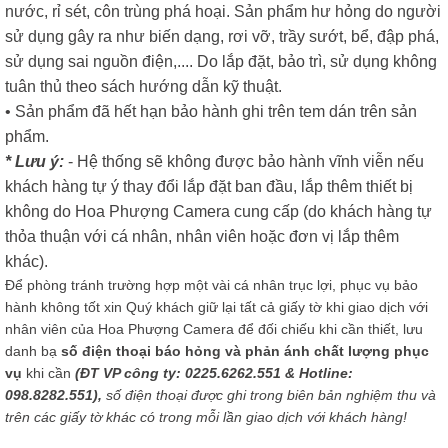
nước, rỉ sét, côn trùng phá hoại. Sản phẩm hư hỏng do người
sử dụng gây ra như biến dạng, rơi vỡ, trầy sướt, bể, đập phá,
sử dụng sai nguồn điện,.... Do lắp đặt, bảo trì, sử dụng không
tuân thủ theo sách hướng dẫn kỹ thuật.
• Sản phẩm đã hết hạn bảo hành ghi trên tem dán trên sản
phẩm.
* Lưu ý:
- Hệ thống sẽ không được bảo hành vĩnh viễn nếu
khách hàng tự ý thay đổi lắp đặt ban đầu, lắp thêm thiết bị
không do Hoa Phượng Camera cung cấp (do khách hàng tự
thỏa thuận với cá nhân, nhân viên hoặc đơn vị lắp thêm
khác).
Để phòng tránh trường hợp một vài cá nhân trục lợi, phục vụ bảo
hành không tốt xin Quý khách giữ lại tất cả giấy tờ khi giao dịch với
nhân viên của Hoa Phượng Camera để đối chiếu khi cần thiết, lưu
danh bạ
số điện thoại báo hỏng và phản ánh chất lượng phục
vụ
khi cần
(ĐT VP công ty: 0225.6262.551 & Hotline:
098.8282.551),
số điện thoại được ghi trong biên bản nghiệm thu và
trên các giấy tờ khác có trong mỗi lần giao dịch với khách hàng!