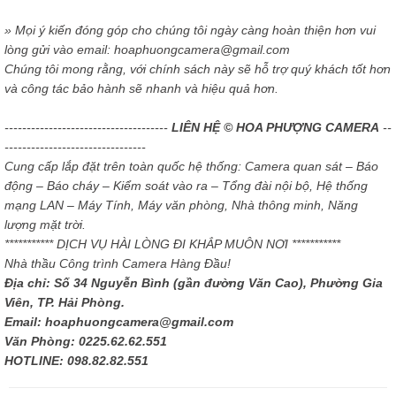
» Mọi ý kiến đóng góp cho chúng tôi ngày càng hoàn thiện hơn vui
lòng gửi vào email: hoaphuongcamera@gmail.com
Chúng tôi mong rằng, với chính sách này sẽ hỗ trợ quý khách tốt hơn
và công tác bảo hành sẽ nhanh và hiệu quả hơn.
-------------------------------------
LIÊN HỆ © HOA PHƯỢNG CAMERA
--
--------------------------------
Cung cấp lắp đặt trên toàn quốc hệ thống: Camera quan sát – Báo
động – Báo cháy – Kiểm soát vào ra – Tổng đài nội bộ, Hệ thống
mạng LAN – Máy Tính, Máy văn phòng, Nhà thông minh, Năng
lượng mặt trời.
*********** DỊCH VỤ HÀI LÒNG ĐI KHẮP MUÔN NƠI ***********
Nhà thầu Công trình Camera Hàng Đầu!
Địa chỉ: Số 34 Nguyễn Bình (gần đường Văn Cao), Phường Gia
Viên, TP. Hải Phòng.
Email: hoaphuongcamera@gmail.com
Văn Phòng: 0225.62.62.551
HOTLINE: 098.82.82.551