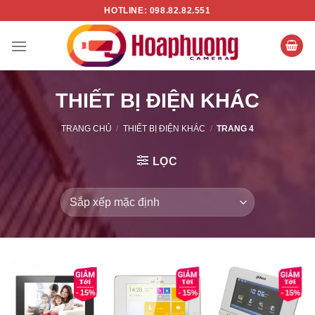
Chuyển
HOTLINE: 098.82.82.551
đến
nội
dung
THIẾT BỊ ĐIỆN KHÁC
TRANG CHỦ
/
THIẾT BỊ ĐIỆN KHÁC
/
TRANG 4
LỌC
- 15%
- 15%
- 15%