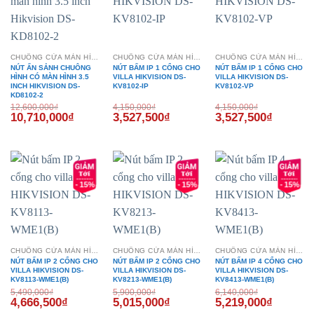
CHUÔNG CỬA MÀN HÌNH
CHUÔNG CỬA MÀN HÌNH
CHUÔNG CỬA MÀN HÌNH
NÚT ẤN SẢNH CHUÔNG
NÚT BẤM IP 1 CỔNG CHO
NÚT BẤM IP 1 CỔNG CHO
HÌNH CÓ MÀN HÌNH 3.5
VILLA HIKVISION DS-
VILLA HIKVISION DS-
INCH HIKVISION DS-
KV8102-IP
KV8102-VP
KD8102-2
12,600,000
₫
4,150,000
₫
4,150,000
₫
Giá
Giá
Giá
Giá
Giá
Giá
10,710,000
₫
3,527,500
₫
3,527,500
₫
gốc
hiện
gốc
hiện
gốc
hiện
là:
tại
là:
tại
là:
tại
12,600,000₫.
là:
4,150,000₫.
là:
4,150,000₫.
là:
10,710,000₫.
3,527,500₫.
3,527,50
- 15%
- 15%
- 15%
CHUÔNG CỬA MÀN HÌNH
CHUÔNG CỬA MÀN HÌNH
CHUÔNG CỬA MÀN HÌNH
NÚT BẤM IP 2 CỔNG CHO
NÚT BẤM IP 2 CỔNG CHO
NÚT BẤM IP 4 CỔNG CHO
VILLA HIKVISION DS-
VILLA HIKVISION DS-
VILLA HIKVISION DS-
KV8113-WME1(B)
KV8213-WME1(B)
KV8413-WME1(B)
5,490,000
₫
5,900,000
₫
6,140,000
₫
Giá
Giá
Giá
Giá
Giá
Giá
4,666,500
₫
5,015,000
₫
5,219,000
₫
gốc
hiện
gốc
hiện
gốc
hiện