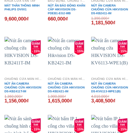
KHÓA CỬA VÂN TAY
BÁO ĐỘNG, CHỐNG TRỘM
CHUÔNG CỬA MÀN HÌNH
MẮT THẦN THÔNG MINH
NÚT ẤN BÁO ĐỘNG KHẨN
NÚT ẤN CAMERA
PHILIPS DV001
CẤP HIKVISION DS-
CHUÔNG CỬA HIKVISION
PDEB1-EG2-WB
DS-KB2411-IM
9,600,000
₫
660,000
₫
1,390,000
₫
Giá
Giá
1,181,500
₫
gốc
hiện
là:
tại
1,390,000₫.
là:
1,181,50
- 15%
- 15%
- 15%
CHUÔNG CỬA MÀN HÌNH
CHUÔNG CỬA MÀN HÌNH
CHUÔNG CỬA MÀN HÌNH
NÚT ẤN CAMERA
NÚT ẤN CAMERA
NÚT ẤN CAMERA
CHUÔNG CỬA HIKVISION
CHUÔNG CỬA HIKVISION
CHUÔNG CỬA HIKVISION
DS-KB2411T-IM
DS-KB2421-IM
DS-KV6113-WPE1(B)
1,360,000
₫
1,900,000
₫
4,010,000
₫
Giá
Giá
Giá
Giá
Giá
Giá
1,156,000
₫
1,615,000
₫
3,408,500
₫
gốc
hiện
gốc
hiện
gốc
hiện
là:
tại
là:
tại
là:
tại
1,360,000₫.
là:
1,900,000₫.
là:
4,010,000₫.
là:
1,156,000₫.
1,615,000₫.
3,408,50
- 15%
- 15%
- 15%