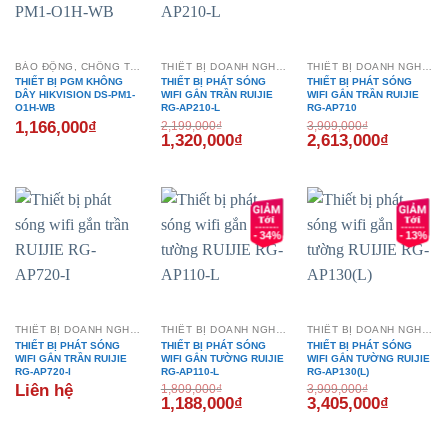
BÁO ĐỘNG, CHỐNG TRỘM
THIẾT BỊ DOANH NGHIỆP
THIẾT BỊ DOANH NGHIỆP
THIẾT BỊ PGM KHÔNG
THIẾT BỊ PHÁT SÓNG
THIẾT BỊ PHÁT SÓNG
DÂY HIKVISION DS-PM1-
WIFI GẮN TRẦN RUIJIE
WIFI GẮN TRẦN RUIJIE
O1H-WB
RG-AP210-L
RG-AP710
1,166,000
₫
2,199,000
₫
3,909,000
₫
Giá
Giá
Giá
Giá
1,320,000
₫
2,613,000
₫
gốc
hiện
gốc
hiện
là:
tại
là:
tại
2,199,000₫.
là:
3,909,000₫.
là:
1,320,000₫.
2,613,00
- 34%
- 13%
THIẾT BỊ DOANH NGHIỆP
THIẾT BỊ DOANH NGHIỆP
THIẾT BỊ DOANH NGHIỆP
THIẾT BỊ PHÁT SÓNG
THIẾT BỊ PHÁT SÓNG
THIẾT BỊ PHÁT SÓNG
WIFI GẮN TRẦN RUIJIE
WIFI GẮN TƯỜNG RUIJIE
WIFI GẮN TƯỜNG RUIJIE
RG-AP720-I
RG-AP110-L
RG-AP130(L)
Liên hệ
1,809,000
₫
3,909,000
₫
Giá
Giá
Giá
Giá
1,188,000
₫
3,405,000
₫
gốc
hiện
gốc
hiện
là:
tại
là:
tại
1,809,000₫.
là:
3,909,000₫.
là: