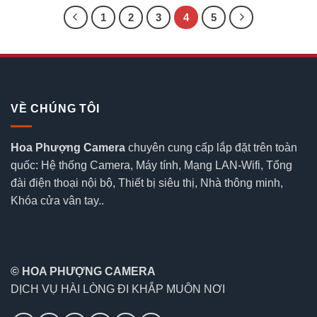
1,188,000₫.
3,405,00
1
2
3
4
5
VỀ CHÚNG TÔI
Hoa Phượng Camera
chuyên cung cấp lắp đặt trên toàn
quốc: Hệ thống Camera, Máy tính, Mạng LAN-Wifi, Tổng
đài điện thoại nội bộ, Thiết bị siêu thị, Nhà thông minh,
Khóa cửa vân tay..
© HOA PHƯỢNG CAMERA
DỊCH VỤ HÀI LÒNG ĐI KHẮP MUÔN NƠI