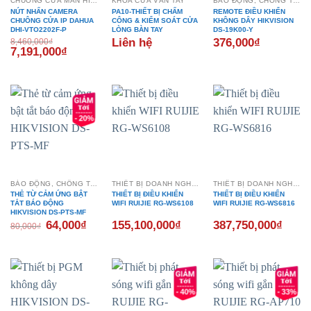
CHUÔNG CỬA MÀN HÌNH
KHÓA CỬA VÂN TAY
BÁO ĐỘNG, CHỐNG TRỘM
NÚT NHẤN CAMERA
PA10-THIẾT BỊ CHẤM
REMOTE ĐIỀU KHIỂN
CHUÔNG CỬA IP DAHUA
CÔNG & KIỂM SOÁT CỬA
KHÔNG DÂY HIKVISION
DHI-VTO2202F-P
LÒNG BÀN TAY
DS-19K00-Y
Liên hệ
376,000
₫
8,460,000
₫
Giá
Giá
7,191,000
₫
gốc
hiện
là:
tại
8,460,000₫.
là:
7,191,000₫.
- 20%
BÁO ĐỘNG, CHỐNG TRỘM
THIẾT BỊ DOANH NGHIỆP
THIẾT BỊ DOANH NGHIỆP
THẺ TỪ CẢM ỨNG BẬT
THIẾT BỊ ĐIỀU KHIỂN
THIẾT BỊ ĐIỀU KHIỂN
TẮT BÁO ĐỘNG
WIFI RUIJIE RG-WS6108
WIFI RUIJIE RG-WS6816
HIKVISION DS-PTS-MF
Giá
Giá
64,000
₫
155,100,000
₫
387,750,000
₫
80,000
₫
gốc
hiện
là:
tại
80,000₫.
là:
64,000₫.
- 40%
- 33%