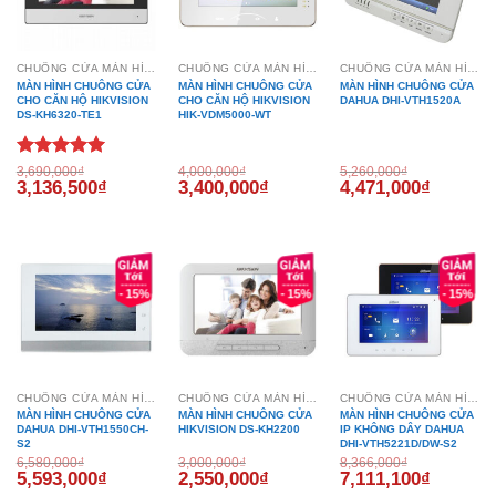
CHUÔNG CỬA MÀN HÌNH
CHUÔNG CỬA MÀN HÌNH
CHUÔNG CỬA MÀN HÌNH
MÀN HÌNH CHUÔNG CỬA
MÀN HÌNH CHUÔNG CỬA
MÀN HÌNH CHUÔNG CỬA
CHO CĂN HỘ HIKVISION
CHO CĂN HỘ HIKVISION
DAHUA DHI-VTH1520A
DS-KH6320-TE1
HIK-VDM5000-WT
Được xếp
3,690,000
₫
4,000,000
₫
5,260,000
₫
Giá
Giá
Giá
Giá
Giá
Giá
3,136,500
₫
3,400,000
₫
4,471,000
₫
hạng
5.00
gốc
hiện
gốc
hiện
gốc
hiện
5 sao
là:
tại
là:
tại
là:
tại
3,690,000₫.
là:
4,000,000₫.
là:
5,260,000₫.
là:
3,136,500₫.
3,400,000₫.
4,471,00
- 15%
- 15%
- 15%
CHUÔNG CỬA MÀN HÌNH
CHUÔNG CỬA MÀN HÌNH
CHUÔNG CỬA MÀN HÌNH
MÀN HÌNH CHUÔNG CỬA
MÀN HÌNH CHUÔNG CỬA
MÀN HÌNH CHUÔNG CỬA
DAHUA DHI-VTH1550CH-
HIKVISION DS-KH2200
IP KHÔNG DÂY DAHUA
S2
DHI-VTH5221D/DW-S2
6,580,000
₫
3,000,000
₫
8,366,000
₫
Giá
Giá
Giá
Giá
Giá
Giá
5,593,000
₫
2,550,000
₫
7,111,100
₫
gốc
hiện
gốc
hiện
gốc
hiện