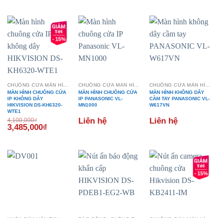
là:
tại
là:
tại
là:
tại
6,580,000₫.
là:
3,000,000₫.
là:
8,366,000₫.
là:
5,593,000₫.
2,550,000₫.
7,111,100
- 15%
CHUÔNG CỬA MÀN HÌNH
CHUÔNG CỬA MÀN HÌNH
CHUÔNG CỬA MÀN HÌNH
MÀN HÌNH CHUÔNG CỬA
MÀN HÌNH CHUÔNG CỬA
MÀN HÌNH KHÔNG DÂY
IP KHÔNG DÂY
IP PANASONIC VL-
CẦM TAY PANASONIC VL-
HIKVISION DS-KH6320-
MN1000
W617VN
WTE1
Liên hệ
Liên hệ
4,100,000
₫
Giá
Giá
3,485,000
₫
gốc
hiện
là:
tại
4,100,000₫.
là:
3,485,000₫.
- 15%