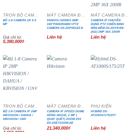
TRỌN BỘ CAMERA CÁP ĐỒNG TRỤC
MẮT CAMERA ĐẶC CHỦNG
MẮT CAMERA ĐẶC CHỦNG
BỘ 1-8 CAMERA 2K 5.0
PANOVU SERIES 8MP
CAMERA IP CHUYÊN
MP
180°PANORAMIC+PTZ
DỤNG PTZ CHIẾN BINH
CAMERA DS-2DP0818Z-D
MÀN ĐÊM DS-2DY9188-
(AI2) 2MP 36X 200IR
Liên hệ
Liên hệ
Giá chỉ từ:
5,390,000
₫
- 17%
TRỌN BỘ CAMERA IP CAO CẤP
MẮT CAMERA ĐẶC CHỦNG
PHỤ KIỆN
BỘ 1-8 CAMERA IP 2MP
CAMERA IP SPEED DOME
HYBIRD DS-
HIKVISION / DAHUA /
HỒNG NGOẠI, 2 MP (
AT1000S/175/25T
KBVISION / UNV
QUAY QUÉT) ZOOM 20X
DS-2DE7220IW-AE
21,340,000
₫
Liên hệ
Giá chỉ từ: