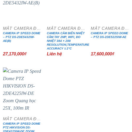
MẮT CAMERA ĐẶC CHỦNG
MẮT CAMERA ĐẶC CHỦNG
MẮT CAMERA ĐẶC CHỦNG
CAMERA IP SPEED DOME
CAMERA CẢM BIẾN NHIỆT
CAMERA IP SPEED DOME
– PTZ DS-2DE5432IW-
CẦM TAY 2MP, WIFI, ĐO
– PTZ DS-2DE5225IW-AE
AE(B)
NHIỆT 384 × 288
RESOLUTION,TEMPERATURE
ACCURACY ± 2°C
27,170,000
₫
Liên hệ
17,600,000
₫
MẮT CAMERA ĐẶC CHỦNG
CAMERA IP SPEED DOME
PTZ HIKVISION DS-
2DE4225IW-DE ZOOM