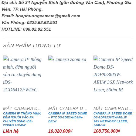
Địa chỉ: Số 34 Nguyễn Bình (gần đường Văn Cao), Phường Gia
Viên, TP. Hải Phòng.
Email: hoaphuongcamera@gmail.com
Văn Phòng: 0225.62.62.551
HOTLINE: 098.82.82.551
SẢN PHẨM TƯƠNG TỰ
MẮT CAMERA ĐẶC CHỦNG
MẮT CAMERA ĐẶC CHỦNG
MẮT CAMERA ĐẶC CHỦNG
CAMERA IP THÔNG MINH,
CAMERA IP SPEED DOME
CAMERA IP SPEED DOME
ĐẾM NGƯỜI VÀO RA
– PTZ DS-2DE3A404IW-
DS-2DF8236I5W-AELW
CHUYÊN DỤNG IDS-
DE/W
36X NETWORK LASER,
2CD6412FWD/C
500M IR
Liên hệ
10,020,000
₫
108,750,000
₫