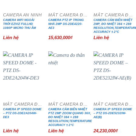
CAMERA AN NINH
MẮT CAMERA ĐẶC CHỦNG
MẮT CAMERA ĐẶC CHỦNG
CAMERA WIFI NGOÀI
CAMERA PTZ IP TRONG
CAMERA CẢM BIẾN NHIỆT
TRỜI EZVIZ FULLHD
NHÀ 2MP DS-2DE4220-
2MP, ĐO NHIỆT 384 × 288
1080P MICRO THU ÂM
AE3
RESOLUTION,TEMPERATUR
ACCURACY ± 2°C
Liên hệ
15,630,000
₫
Liên hệ
MẮT CAMERA ĐẶC CHỦNG
MẮT CAMERA ĐẶC CHỦNG
MẮT CAMERA ĐẶC CHỦNG
CAMERA IP SPEED DOME
CAMERA CẢM BIẾN NHIỆT
CAMERA IP SPEED DOME
– PTZ DS-2DE2A204W-
PTZ 2MP ZOOM QUANG 36X,
– PTZ DS-2DE5232IW-
DE3
ĐO NHIỆT 384 × 288
AE(B)
RESOLUTION,TEMPERATURE
ACCURACY ± 2°C
Liên hệ
Liên hệ
24,230,000
₫