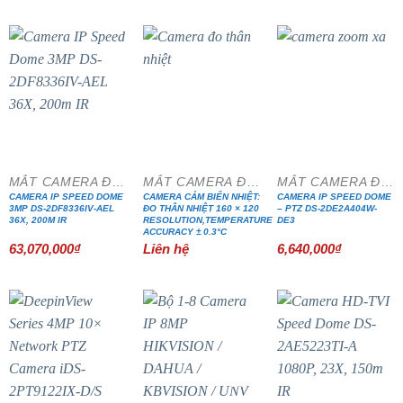
MẮT CAMERA ĐẶC CHỦNG
MẮT CAMERA ĐẶC CHỦNG
MẮT CAMERA ĐẶC CHỦNG
CAMERA IP SPEED DOME
CAMERA CẢM BIẾN NHIỆT:
CAMERA IP SPEED DOME
3MP DS-2DF8336IV-AEL
ĐO THÂN NHIỆT 160 × 120
– PTZ DS-2DE2A404W-
36X, 200M IR
RESOLUTION,TEMPERATURE
DE3
ACCURACY ± 0.3°C
63,070,000
₫
Liên hệ
6,640,000
₫
- 15%