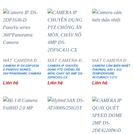
MẮT CAMERA ĐẶC CHỦNG
MẮT CAMERA ĐẶC CHỦNG
MẮT CAMERA ĐẶC CHỦNG
CAMERA IP DS-2DP1636-
CAMERA IP CHUYÊN
CAMERA CẢM BIẾN NHIỆT
D PANOVU SERIES
DỤNG PTZ CHỐNG ĂN
THERMAL 640 × 512
360°PANORAMIC CAMERA
MÒN, CHÁY NỔ 4MP DS-
TEMPERATURE
2DF6C431-CX
ACCURACY ± 2°C
Liên hệ
Liên hệ
Liên hệ
- 33%