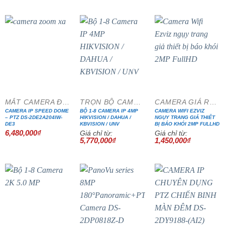
- 18%
MẮT CAMERA ĐẶC CHỦNG
TRỌN BỘ CAMERA IP CAO CẤP
CAMERA GIÁ RẺ ĐẶC BIỆT
CAMERA IP SPEED DOME
BỘ 1-8 CAMERA IP 4MP
CAMERA WIFI EZVIZ
– PTZ DS-2DE2A204IW-
HIKVISION / DAHUA /
NGỤY TRANG GIẢ THIẾT
DE3
KBVISION / UNV
BỊ BÁO KHÓI 2MP FULLHD
6,480,000
₫
Giá chỉ từ:
Giá chỉ từ:
5,770,000
₫
1,450,000
₫
- 13%