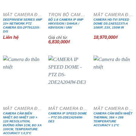
MẮT CAMERA ĐẶC CHỦNG
TRỌN BỘ CAMERA IP CAO CẤP
MẮT CAMERA ĐẶC CHỦNG
DEEPINVIEW SERIES 4MP
BỘ 1-8 CAMERA IP 8MP
CAMERA HD-TVI SPEED
10× NETWORK PTZ
HIKVISION / DAHUA /
DOME DS-2AE5223TI-A
CAMERA IDS-2PT9122IX-
KBVISION / UNV
1080P, 23X, 150M IR
D/S
Liên hệ
18,970,000
₫
Giá chỉ từ:
6,830,000
₫
MẮT CAMERA ĐẶC CHỦNG
MẮT CAMERA ĐẶC CHỦNG
MẮT CAMERA ĐẶC CHỦNG
CAMERA CẢM BIẾN
CAMERA IP SPEED DOME
CAMERA CẢM BIẾN NHIỆT
NHIỆT: ĐO NHIỆT 160 ×
– PTZ DS-2DE2A204IW-
THERMAL 384 × 288
120 RESOLUTION,
DE3
TEMPERATURE
ĐƯỜNG KÍNH 1CM, ĐO XA
ACCURACY ± 2°C
100CM, TEMPERATURE
ACCURACY ± 0,5°C