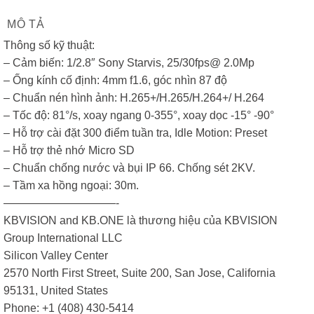
MÔ TẢ
Thông số kỹ thuật:
– Cảm biến: 1/2.8″ Sony Starvis, 25/30fps@ 2.0Mp
– Ống kính cố định: 4mm f1.6, góc nhìn 87 độ
– Chuẩn nén hình ảnh: H.265+/H.265/H.264+/ H.264
– Tốc độ: 81°/s, xoay ngang 0-355°, xoay dọc -15° -90°
– Hỗ trợ cài đặt 300 điểm tuần tra, Idle Motion: Preset
– Hỗ trợ thẻ nhớ Micro SD
– Chuẩn chống nước và bụi IP 66. Chống sét 2KV.
– Tầm xa hồng ngoại: 30m.
——————————-
KBVISION and KB.ONE là thương hiệu của KBVISION
Group International LLC
Silicon Valley Center
2570 North First Street, Suite 200, San Jose, California
95131, United States
Phone: +1 (408) 430-5414