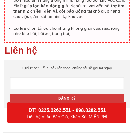
trợ nhiều tính năng thông minh: hàng rào ảo, khu vực cấm,
SMD giúp
lọc báo động giả
. Ngoài ra, với việc
hỗ trợ âm
thanh 2 chiều, đèn và còi báo động
tại chỗ giúp nâng
cao việc giám sát an ninh tại khu vực.
Sự lựa chọn tối ưu cho những không gian quan sát rộng
như kho bãi, bãi xe, trang trại,….
Liên hệ
Quý khách để lại số điện thoại chúng tôi sẽ gọi lại ngay
ĐT:
-
0225.6262.551
098.8282.551
Liên hệ nhận Báo Giá, Khảo Sát MIỄN PHÍ