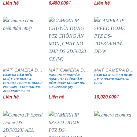
Liên hệ
6,480,000
₫
Liên hệ
MẮT CAMERA ĐẶC CHỦNG
MẮT CAMERA ĐẶC CHỦNG
MẮT CAMERA ĐẶC CHỦNG
CAMERA CẢM BIẾN
CAMERA IP CHUYÊN
CAMERA IP SPEED DOME
NHIỆT: THERMAL &
DỤNG PTZ CHỐNG ĂN
– PTZ DS-2DE3A404IW-
OPTICAL BI-SPECTRUM IP
MÒN, CHÁY NỔ 2MP DS-
DE/W
2MP 6MM TEMPERATURE
2DF6223-CX (W)
ACCURACY ± 8 °C
Liên hệ
Liên hệ
10,020,000
₫