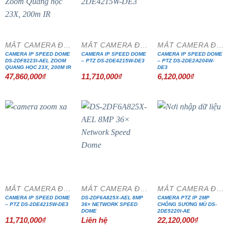
MẮT CAMERA ĐẶC CHỦNG
MẮT CAMERA ĐẶC CHỦNG
MẮT CAMERA ĐẶC CHỦNG
CAMERA IP SPEED DOME
CAMERA IP SPEED DOME
CAMERA IP SPEED DOME
DS-2DF8223I-AEL ZOOM
– PTZ DS-2DE4215W-DE3
– PTZ DS-2DE2A204W-
QUANG HỌC 23X, 200M IR
DE3
47,860,000
₫
11,710,000
₫
6,120,000
₫
MẮT CAMERA ĐẶC CHỦNG
MẮT CAMERA ĐẶC CHỦNG
MẮT CAMERA ĐẶC CHỦNG
CAMERA IP SPEED DOME
DS-2DF6A825X-AEL 8MP
CAMERA PTZ IP 2MP
– PTZ DS-2DE4215W-DE3
36× NETWORK SPEED
CHỐNG SƯƠNG MÙ DS-
DOME
2DE5220I-AE
11,710,000
₫
Liên hệ
22,120,000
₫