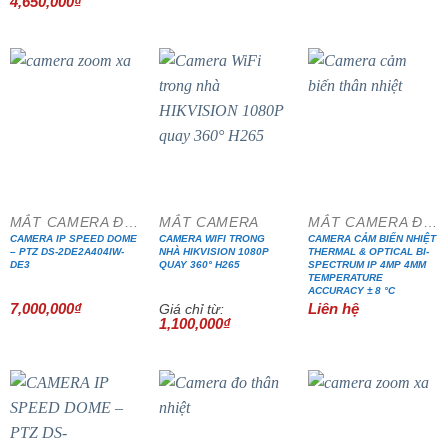
4,650,000
₫
- 35%
MẮT CAMERA ĐẶC CHỦNG
MẮT CAMERA
MẮT CAMERA ĐẶC CHỦNG
CAMERA IP SPEED DOME
CAMERA WIFI TRONG
CAMERA CẢM BIẾN NHIỆT
– PTZ DS-2DE2A404IW-
NHÀ HIKVISION 1080P
THERMAL & OPTICAL BI-
DE3
QUAY 360° H265
SPECTRUM IP 4MP 4MM
TEMPERATURE
ACCURACY ± 8 °C
7,000,000
₫
Liên hệ
Giá chỉ từ:
1,100,000
₫