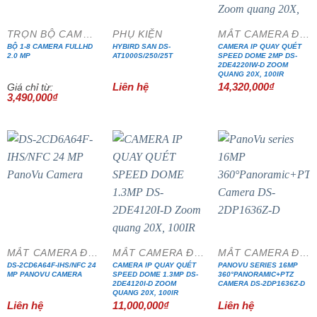
TRỌN BỘ CAMERA CÁP ĐỒNG TRỤC
PHỤ KIỆN
MẮT CAMERA ĐẶC CHỦNG
BỘ 1-8 CAMERA FULLHD
HYBIRD SAN DS-
CAMERA IP QUAY QUÉT
2.0 MP
AT1000S/250/25T
SPEED DOME 2MP DS-
2DE4220IW-D ZOOM
QUANG 20X, 100IR
Liên hệ
14,320,000
₫
Giá chỉ từ:
3,490,000
₫
MẮT CAMERA ĐẶC CHỦNG
MẮT CAMERA ĐẶC CHỦNG
MẮT CAMERA ĐẶC CHỦNG
DS-2CD6A64F-IHS/NFC 24
CAMERA IP QUAY QUÉT
PANOVU SERIES 16MP
MP PANOVU CAMERA
SPEED DOME 1.3MP DS-
360°PANORAMIC+PTZ
2DE4120I-D ZOOM
CAMERA DS-2DP1636Z-D
QUANG 20X, 100IR
Liên hệ
11,000,000
₫
Liên hệ