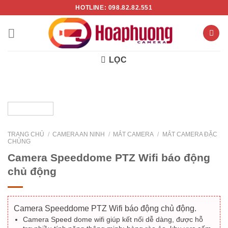
Chuyển
HOTLINE: 098.82.82.551
đến
nội
dung
LỌC
TRANG CHỦ
/
CAMERA AN NINH
/
MẮT CAMERA
/
MẮT CAMERA ĐẶC
CHỦNG
Camera Speeddome PTZ Wifi báo động
chủ động
Camera Speeddome PTZ Wifi báo động chủ động.
Camera Speed dome wifi giúp kết nối dễ dàng, được hỗ