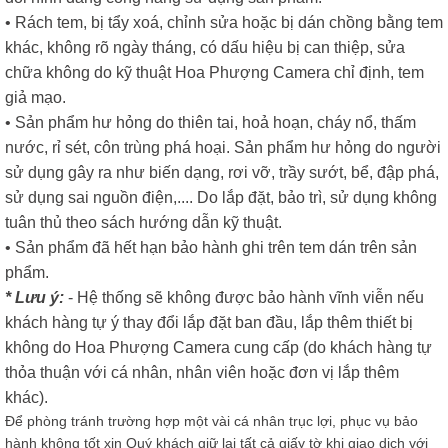
• Rách tem, bị tẩy xoá, chỉnh sửa hoặc bị dán chồng bằng tem
khác, không rõ ngày tháng, có dấu hiệu bị can thiệp, sửa
chữa không do kỹ thuật Hoa Phượng Camera chỉ định, tem
giả mạo.
• Sản phẩm hư hỏng do thiên tai, hoả hoạn, cháy nổ, thấm
nước, rỉ sét, côn trùng phá hoại. Sản phẩm hư hỏng do người
sử dụng gây ra như biến dạng, rơi vỡ, trầy sướt, bể, đập phá,
sử dụng sai nguồn điện,.... Do lắp đặt, bảo trì, sử dụng không
tuân thủ theo sách hướng dẫn kỹ thuật.
• Sản phẩm đã hết hạn bảo hành ghi trên tem dán trên sản
phẩm.
* Lưu ý:
- Hệ thống sẽ không được bảo hành vĩnh viễn nếu
khách hàng tự ý thay đổi lắp đặt ban đầu, lắp thêm thiết bị
không do Hoa Phượng Camera cung cấp (do khách hàng tự
thỏa thuận với cá nhân, nhân viên hoặc đơn vị lắp thêm
khác).
Để phòng tránh trường hợp một vài cá nhân trục lợi, phục vụ bảo
hành không tốt xin Quý khách giữ lại tất cả giấy tờ khi giao dịch với