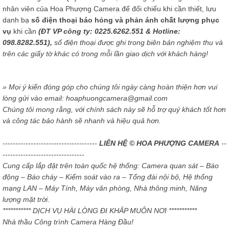
nhân viên của Hoa Phượng Camera để đối chiếu khi cần thiết, lưu
danh bạ
số điện thoại báo hỏng và phản ánh chất lượng phục
vụ
khi cần
(ĐT VP công ty: 0225.6262.551 & Hotline:
098.8282.551),
số điện thoại được ghi trong biên bản nghiệm thu và
trên các giấy tờ khác có trong mỗi lần giao dịch với khách hàng!
» Mọi ý kiến đóng góp cho chúng tôi ngày càng hoàn thiện hơn vui
lòng gửi vào email: hoaphuongcamera@gmail.com
Chúng tôi mong rằng, với chính sách này sẽ hỗ trợ quý khách tốt hơn
và công tác bảo hành sẽ nhanh và hiệu quả hơn.
-------------------------------------
LIÊN HỆ © HOA PHƯỢNG CAMERA
--
--------------------------------
Cung cấp lắp đặt trên toàn quốc hệ thống: Camera quan sát – Báo
động – Báo cháy – Kiểm soát vào ra – Tổng đài nội bộ, Hệ thống
mạng LAN – Máy Tính, Máy văn phòng, Nhà thông minh, Năng
lượng mặt trời.
*********** DỊCH VỤ HÀI LÒNG ĐI KHẮP MUÔN NƠI ***********
Nhà thầu Công trình Camera Hàng Đầu!