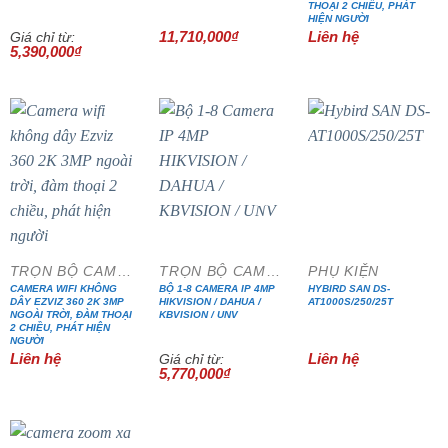
THOẠI 2 CHIỀU, PHÁT
HIỆN NGƯỜI
11,710,000
₫
Liên hệ
Giá chỉ từ:
5,390,000
₫
- 18%
TRỌN BỘ CAMERA IP WIFI
TRỌN BỘ CAMERA IP CAO CẤP
PHỤ KIỆN
CAMERA WIFI KHÔNG
BỘ 1-8 CAMERA IP 4MP
HYBIRD SAN DS-
DÂY EZVIZ 360 2K 3MP
HIKVISION / DAHUA /
AT1000S/250/25T
NGOÀI TRỜI, ĐÀM THOẠI
KBVISION / UNV
2 CHIỀU, PHÁT HIỆN
NGƯỜI
Liên hệ
Liên hệ
Giá chỉ từ:
5,770,000
₫