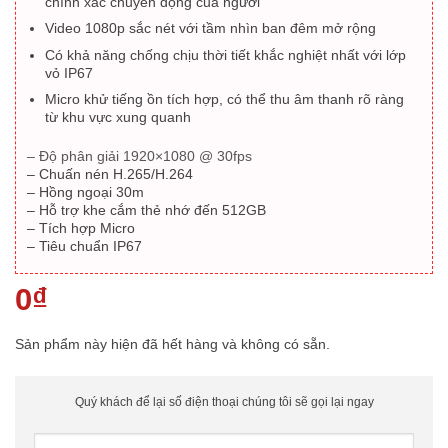
chính xác chuyển động của người
Video 1080p sắc nét với tầm nhìn ban đêm mở rộng
Có khả năng chống chịu thời tiết khắc nghiệt nhất với lớp
vỏ IP67
Micro khử tiếng ồn tích hợp, có thể thu âm thanh rõ ràng
từ khu vực xung quanh
– Độ phân giải 1920×1080 @ 30fps
– Chuấn nén H.265/H.264
– Hồng ngoại 30m
– Hỗ trợ khe cắm thẻ nhớ đến 512GB
– Tích hợp Micro
– Tiêu chuẩn IP67
0
₫
0
₫
Sản phẩm này hiện đã hết hàng và không có sẵn.
Quý khách để lại số điện thoại chúng tôi sẽ gọi lại ngay