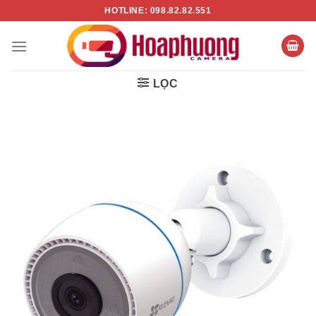
Chuyển
HOTLINE: 098.82.82.551
đến
nội
dung
LỌC