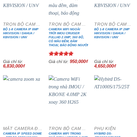
- 15%
- 57%
- 17%
TRỌN BỘ CAMERA IP CAO CẤP
TRỌN BỘ CAMERA IP WIFI
TRỌN BỘ CAMERA IP CAO CẤP
BỘ 1-8 CAMERA IP 8MP
CAMERA WIFI NGOÀI
BỘ 1-8 CAMERA IP 2MP
HIKVISION / DAHUA /
TRỜI IMOU CRUISER
HIKVISION / DAHUA /
KBVISION / UNV
FULLHD 2.0MP, 360 ĐỘ,
KBVISION / UNV
CÓ MÀU ĐÊM, ĐÀM
THOẠI, BÁO ĐỘNG NGƯỜI
Được xếp
950,000
₫
Giá chỉ từ:
Giá chỉ từ:
Giá chỉ từ:
6,830,000
₫
hạng
5.00
4,650,000
₫
5 sao
MẮT CAMERA ĐẶC CHỦNG
TRỌN BỘ CAMERA IP WIFI
PHỤ KIỆN
CAMERA IP SPEED DOME
CAMERA WIFI TRONG
HYBIRD DS-