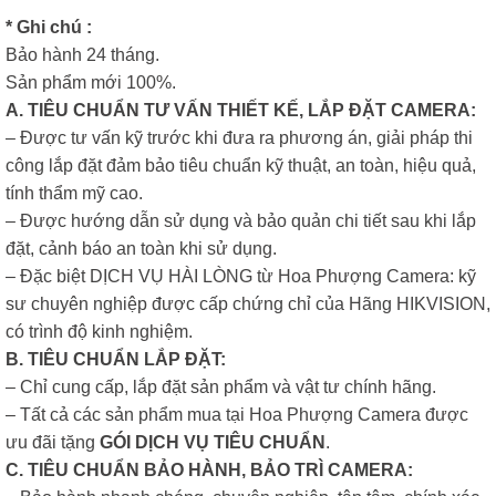
* Ghi chú :
Bảo hành 24 tháng.
Sản phẩm mới 100%.
A. TIÊU CHUẨN TƯ VẤN THIẾT KẾ, LẮP ĐẶT CAMERA:
– Được tư vấn kỹ trước khi đưa ra phương án, giải pháp thi
công lắp đặt đảm bảo tiêu chuẩn kỹ thuật, an toàn, hiệu quả,
tính thẩm mỹ cao.
– Được hướng dẫn sử dụng và bảo quản chi tiết sau khi lắp
đặt, cảnh báo an toàn khi sử dụng.
– Đặc biệt DỊCH VỤ HÀI LÒNG từ Hoa Phượng Camera: kỹ
sư chuyên nghiệp được cấp chứng chỉ của Hãng HIKVISION,
có trình độ kinh nghiệm.
B. TIÊU CHUẨN LẮP ĐẶT:
– Chỉ cung cấp, lắp đặt sản phẩm và vật tư chính hãng.
– Tất cả các sản phẩm mua tại Hoa Phượng Camera được
ưu đãi tặng
GÓI DỊCH VỤ TIÊU CHUẨN
.
C. TIÊU CHUẨN BẢO HÀNH, BẢO TRÌ CAMERA: