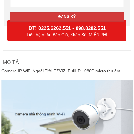
ĐT:
-
0225.6262.551
098.8282.551
Liên hệ nhận Báo Giá, Khảo Sát MIỄN PHÍ
MÔ TẢ
Camera IP WiFi Ngoài Trời EZVIZ FullHD 1080P micro thu âm