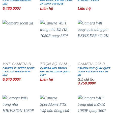
– PTZ DS-2DE2A204IW-
NHÀ IMOU / KBONE 4.0MP
AT1000S/175/25T
DE3
2K XOAY 360 H265
6,480,000
₫
Liên hệ
Liên hệ
MẮT CAMERA ĐẶC CHỦNG
TRỌN BỘ CAMERA IP WIFI
CAMERA GIÁ RẺ ĐẶC BIỆT
CAMERA IP SPEED DOME
CAMERA WIFI TRONG
CAMERA WIFI QUAY QUÉT
– PTZ DS-2DE2A404W-
NHÀ EZVIZ 1080P QUAY
DÙNG PIN EZVIZ EB8 4G
DE3
360°
2K
6,640,000
₫
Liên hệ
Giá chỉ từ:
3,750,000
₫