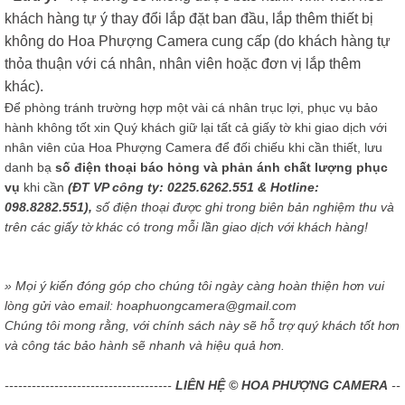
khách hàng tự ý thay đổi lắp đặt ban đầu, lắp thêm thiết bị
không do Hoa Phượng Camera cung cấp (do khách hàng tự
thỏa thuận với cá nhân, nhân viên hoặc đơn vị lắp thêm
khác).
Để phòng tránh trường hợp một vài cá nhân trục lợi, phục vụ bảo
hành không tốt xin Quý khách giữ lại tất cả giấy tờ khi giao dịch với
nhân viên của Hoa Phượng Camera để đối chiếu khi cần thiết, lưu
danh bạ
số điện thoại báo hỏng và phản ánh chất lượng phục
vụ
khi cần
(ĐT VP công ty: 0225.6262.551 & Hotline:
098.8282.551),
số điện thoại được ghi trong biên bản nghiệm thu và
trên các giấy tờ khác có trong mỗi lần giao dịch với khách hàng!
» Mọi ý kiến đóng góp cho chúng tôi ngày càng hoàn thiện hơn vui
lòng gửi vào email: hoaphuongcamera@gmail.com
Chúng tôi mong rằng, với chính sách này sẽ hỗ trợ quý khách tốt hơn
và công tác bảo hành sẽ nhanh và hiệu quả hơn.
-------------------------------------
LIÊN HỆ © HOA PHƯỢNG CAMERA
--