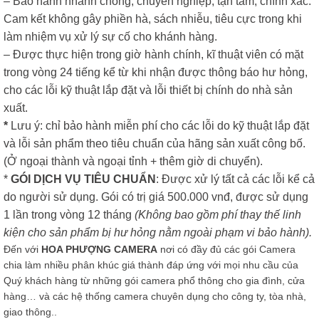
– Bảo hành nhanh chóng, chuyên nghiệp, tận tâm, chính xác.
Cam kết không gây phiền hà, sách nhiễu, tiêu cực trong khi
làm nhiệm vụ xử lý sự cố cho khánh hàng.
– Được thực hiện trong giờ hành chính, kĩ thuật viên có mặt
trong vòng 24 tiếng kể từ khi nhận được thông báo hư hỏng,
cho các lỗi kỹ thuật lắp đặt và lỗi thiết bị chính do nhà sản
xuất.
*
Lưu ý: chỉ bảo hành miễn phí cho các lỗi do kỹ thuật lắp đặt
và lỗi sản phẩm theo tiêu chuẩn của hãng sản xuất công bố.
(Ở ngoại thành và ngoại tỉnh + thêm giờ di chuyển).​
*
GÓI DỊCH VỤ TIÊU CHUẨN
: Được xử lý tất cả các lỗi kể cả
do người sử dụng. Gói có trị giá 500.000 vnđ, được sử dụng
1 lần trong vòng 12 tháng
(Không bao gồm phí thay thế linh
kiện cho sản phẩm bị hư hỏng nằm ngoài phạm vi bảo hành).
Đến với
HOA PHƯỢNG CAMERA
nơi có đầy đủ các gói Camera
chia làm nhiều phân khúc giá thành đáp ứng với mọi nhu cầu của
Quý khách hàng từ những gói camera phổ thông cho gia đình, cửa
hàng… và các hệ thống camera chuyên dụng cho công ty, tòa nhà,
giao thông..