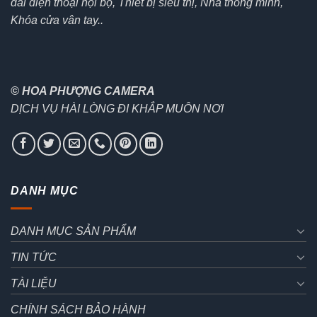
đài điện thoại nội bộ, Thiết bị siêu thị, Nhà thông minh,
Khóa cửa vân tay..
© HOA PHƯỢNG CAMERA
DỊCH VỤ HÀI LÒNG ĐI KHẮP MUÔN NƠI
DANH MỤC
DANH MỤC SẢN PHẨM
TIN TỨC
TÀI LIỆU
CHÍNH SÁCH BẢO HÀNH