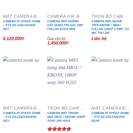
MẮT CAMERA ĐẶC CHỦNG
CAMERA GIÁ RẺ ĐẶC BIỆT
TRỌN BỘ CAMERA IP WIFI
CAMERA IP SPEED DOME
CAMERA WIFI KHÔNG
CAMERA WIFI NGOÀI
– PTZ DS-2DE2A204W-
DÂY DÙNG PIN SẠC 2MP
TRỜI KBONE / IMOU
DE3
FULLHD EZVIZ MINI
FULLHD 1080P 2.0MP, CÓ
MIC THU ÂM
6,120,000
₫
Liên hệ
Giá chỉ từ:
1,450,000
₫
MẮT CAMERA ĐẶC CHỦNG
TRỌN BỘ CAMERA IP WIFI
MẮT CAMERA ĐẶC CHỦNG
CAMERA IP SPEED DOME
CAMERA WIFI TRONG
CAMERA IP SPEED DOME
– PTZ DS-2DE2A404IW-
NHÀ IMOU / KBONE 1080P
– PTZ DS-2DE3A404IW-
DE3
XOAY 360 H265
DE/W