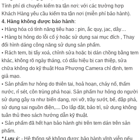
Tính phí di chuyển kiểm tra tận nơi: với các trường hợp
Khách Hàng yêu cầu kiểm tra tận nơi (miễn phí bảo hành).
4. Hàng không được bảo hành
:
• Hàng hóa có tính năng tiêu hao : pin, ắc quy, jac, dây…
• Hàng bị hỏng do lỗi cố ý hoặc sử dụng sai mục đích , Thay
đổi hình dáng công năng sử dụng sản phẩm.
• Rách tem, bị tẩy xoá, chỉnh sửa hoặc bị dán chồng bằng tem
khác, không rõ ngày tháng, có dấu hiệu bị can thiệp, sửa
chữa không do kỹ thuật Hoa Phượng Camera chỉ định, tem
giả mạo.
• Sản phẩm hư hỏng do thiên tai, hoả hoạn, cháy nổ, thấm
nước, rỉ sét, côn trùng phá hoại. Sản phẩm hư hỏng do người
sử dụng gây ra như biến dạng, rơi vỡ, trầy sướt, bể, đập phá,
sử dụng sai nguồn điện,.... Do lắp đặt, bảo trì, sử dụng không
tuân thủ theo sách hướng dẫn kỹ thuật.
• Sản phẩm đã hết hạn bảo hành ghi trên tem dán trên sản
phẩm.
* Lưu ý:
- Hệ thống sẽ không được bảo hành vĩnh viễn nếu