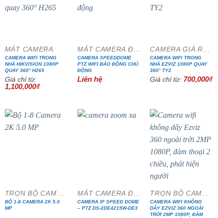
- 35%
- 44%
MẮT CAMERA
MẮT CAMERA ĐẶC CHỦNG
CAMERA GIÁ RẺ ĐẶC BIỆT
CAMERA WIFI TRONG
CAMERA SPEEDDOME
CAMERA WIFI TRONG
NHÀ HIKVISION 1080P
PTZ WIFI BÁO ĐỘNG CHỦ
NHÀ EZVIZ 1080P QUAY
QUAY 360° H265
ĐỘNG
360° TY2
Liên hệ
700,000
₫
Giá chỉ từ:
Giá chỉ từ:
1,100,000
₫
- 13%
TRỌN BỘ CAMERA CÁP ĐỒNG TRỤC
MẮT CAMERA ĐẶC CHỦNG
TRỌN BỘ CAMERA IP WIFI
BỘ 1-8 CAMERA 2K 5.0
CAMERA IP SPEED DOME
CAMERA WIFI KHÔNG
MP
– PTZ DS-2DE4215W-DE3
DÂY EZVIZ 360 NGOÀI
TRỜI 2MP 1080P, ĐÀM