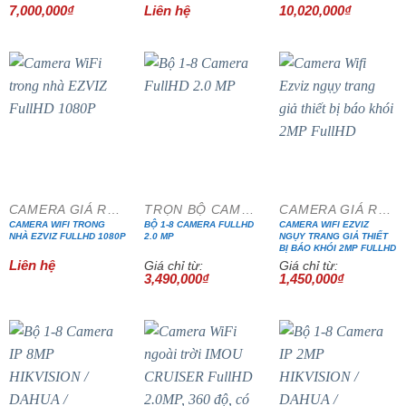
Được xếp
7,000,000
₫
Liên hệ
10,020,000
₫
hạng
5.00
5 sao
- 33%
CAMERA GIÁ RẺ ĐẶC BIỆT
TRỌN BỘ CAMERA CÁP ĐỒNG TRỤC
CAMERA GIÁ RẺ ĐẶC BIỆT
CAMERA WIFI TRONG
BỘ 1-8 CAMERA FULLHD
CAMERA WIFI EZVIZ
NHÀ EZVIZ FULLHD 1080P
2.0 MP
NGỤY TRANG GIẢ THIẾT
BỊ BÁO KHÓI 2MP FULLHD
Liên hệ
Giá chỉ từ:
Giá chỉ từ:
3,490,000
₫
1,450,000
₫