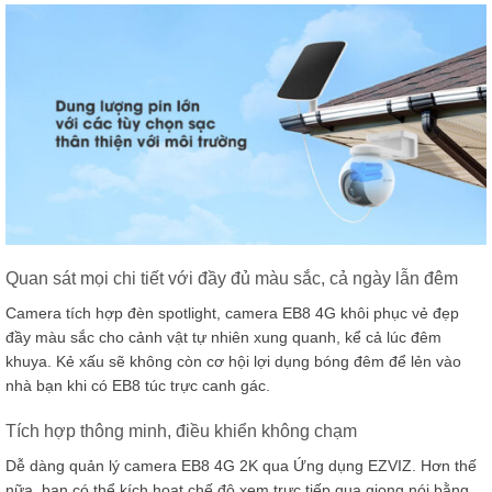
Quan sát mọi chi tiết với đầy đủ màu sắc, cả ngày lẫn đêm
Camera tích hợp đèn spotlight, camera EB8 4G khôi phục vẻ đẹp
đầy màu sắc cho cảnh vật tự nhiên xung quanh, kể cả lúc đêm
khuya. Kẻ xấu sẽ không còn cơ hội lợi dụng bóng đêm để lẻn vào
nhà bạn khi có EB8 túc trực canh gác.
Tích hợp thông minh, điều khiển không chạm
Dễ dàng quản lý camera EB8 4G 2K qua Ứng dụng EZVIZ. Hơn thế
nữa, bạn có thể kích hoạt chế độ xem trực tiếp qua giọng nói bằng