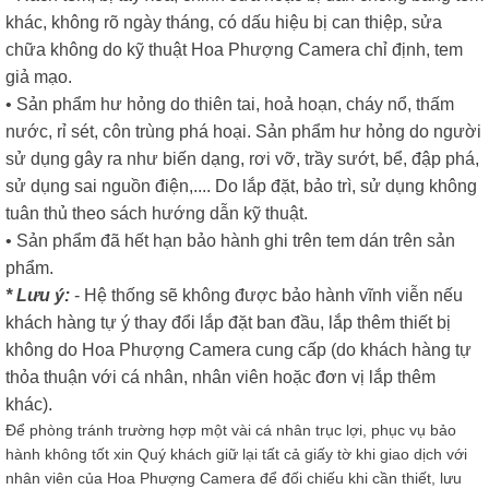
khác, không rõ ngày tháng, có dấu hiệu bị can thiệp, sửa
chữa không do kỹ thuật Hoa Phượng Camera chỉ định, tem
giả mạo.
• Sản phẩm hư hỏng do thiên tai, hoả hoạn, cháy nổ, thấm
nước, rỉ sét, côn trùng phá hoại. Sản phẩm hư hỏng do người
sử dụng gây ra như biến dạng, rơi vỡ, trầy sướt, bể, đập phá,
sử dụng sai nguồn điện,.... Do lắp đặt, bảo trì, sử dụng không
tuân thủ theo sách hướng dẫn kỹ thuật.
• Sản phẩm đã hết hạn bảo hành ghi trên tem dán trên sản
phẩm.
* Lưu ý:
- Hệ thống sẽ không được bảo hành vĩnh viễn nếu
khách hàng tự ý thay đổi lắp đặt ban đầu, lắp thêm thiết bị
không do Hoa Phượng Camera cung cấp (do khách hàng tự
thỏa thuận với cá nhân, nhân viên hoặc đơn vị lắp thêm
khác).
Để phòng tránh trường hợp một vài cá nhân trục lợi, phục vụ bảo
hành không tốt xin Quý khách giữ lại tất cả giấy tờ khi giao dịch với
nhân viên của Hoa Phượng Camera để đối chiếu khi cần thiết, lưu