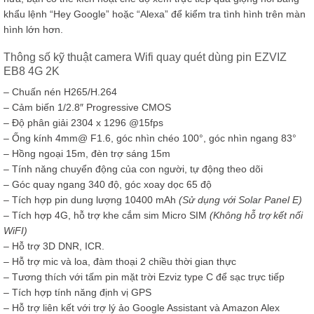
khẩu lệnh “Hey Google” hoặc “Alexa” để kiểm tra tình hình trên màn
hình lớn hơn.
Thông số kỹ thuật camera Wifi quay quét dùng pin EZVIZ
EB8 4G 2K
– Chuấn nén H265/H.264
– Cảm biến 1/2.8″ Progressive CMOS
– Độ phân giải 2304 x 1296 @15fps
– Ống kính 4mm@ F1.6, góc nhìn chéo 100°, góc nhìn ngang 83°
– Hồng ngoại 15m, đèn trợ sáng 15m
– Tính năng chuyển động của con người, tự động theo dõi
– Góc quay ngang 340 độ, góc xoay dọc 65 độ
– Tích hợp pin dung lượng 10400 mAh
(Sử dụng với Solar Panel E)
– Tích hợp 4G, hỗ trợ khe cắm sim Micro SIM
(Không hỗ trợ kết nối
WiFI)
– Hỗ trợ 3D DNR, ICR.
– Hỗ trợ mic và loa, đàm thoại 2 chiều thời gian thực
– Tương thích với tấm pin mặt trời Ezviz type C để sạc trực tiếp
– Tích hợp tính năng định vị GPS
– Hỗ trợ liên kết với trợ lý ảo Google Assistant và Amazon Alex