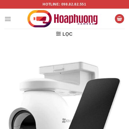
Chuyển
HOTLINE: 098.82.82.551
đến
nội
dung
LỌC