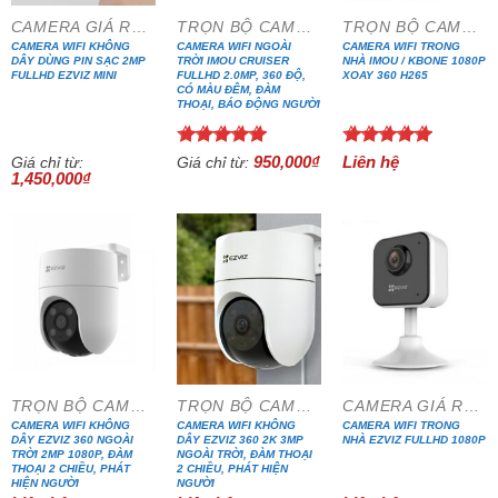
CAMERA GIÁ RẺ ĐẶC BIỆT
TRỌN BỘ CAMERA IP WIFI
TRỌN BỘ CAMERA IP WIFI
CAMERA WIFI KHÔNG
CAMERA WIFI NGOÀI
CAMERA WIFI TRONG
DÂY DÙNG PIN SẠC 2MP
TRỜI IMOU CRUISER
NHÀ IMOU / KBONE 1080P
FULLHD EZVIZ MINI
FULLHD 2.0MP, 360 ĐỘ,
XOAY 360 H265
CÓ MÀU ĐÊM, ĐÀM
THOẠI, BÁO ĐỘNG NGƯỜI
Được xếp
Được xếp
950,000
₫
Liên hệ
Giá chỉ từ:
Giá chỉ từ:
1,450,000
₫
hạng
5.00
hạng
5.00
5 sao
5 sao
TRỌN BỘ CAMERA IP WIFI
TRỌN BỘ CAMERA IP WIFI
CAMERA GIÁ RẺ ĐẶC BIỆT
CAMERA WIFI KHÔNG
CAMERA WIFI KHÔNG
CAMERA WIFI TRONG
DÂY EZVIZ 360 NGOÀI
DÂY EZVIZ 360 2K 3MP
NHÀ EZVIZ FULLHD 1080P
TRỜI 2MP 1080P, ĐÀM
NGOÀI TRỜI, ĐÀM THOẠI
THOẠI 2 CHIỀU, PHÁT
2 CHIỀU, PHÁT HIỆN
HIỆN NGƯỜI
NGƯỜI