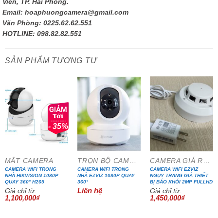
Viên, TP. Hải Phòng.
Email: hoaphuongcamera@gmail.com
Văn Phòng: 0225.62.62.551
HOTLINE: 098.82.82.551
SẢN PHẨM TƯƠNG TỰ
- 35%
MẮT CAMERA
TRỌN BỘ CAMERA IP WIFI
CAMERA GIÁ RẺ ĐẶC BIỆT
CAMERA WIFI TRONG
CAMERA WIFI TRONG
CAMERA WIFI EZVIZ
NHÀ HIKVISION 1080P
NHÀ EZVIZ 1080P QUAY
NGỤY TRANG GIẢ THIẾT
QUAY 360° H265
360°
BỊ BÁO KHÓI 2MP FULLHD
Liên hệ
Giá chỉ từ:
Giá chỉ từ:
1,100,000
₫
1,450,000
₫