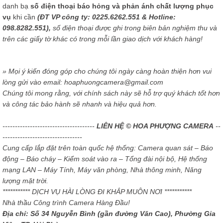
danh bạ
số điện thoại báo hỏng và phản ánh chất lượng phục
vụ
khi cần
(ĐT VP công ty: 0225.6262.551 & Hotline:
098.8282.551),
số điện thoại được ghi trong biên bản nghiệm thu và
trên các giấy tờ khác có trong mỗi lần giao dịch với khách hàng!
» Mọi ý kiến đóng góp cho chúng tôi ngày càng hoàn thiện hơn vui
lòng gửi vào email: hoaphuongcamera@gmail.com
Chúng tôi mong rằng, với chính sách này sẽ hỗ trợ quý khách tốt hơn
và công tác bảo hành sẽ nhanh và hiệu quả hơn.
-------------------------------------
LIÊN HỆ © HOA PHƯỢNG CAMERA
--
--------------------------------
Cung cấp lắp đặt trên toàn quốc hệ thống: Camera quan sát – Báo
động – Báo cháy – Kiểm soát vào ra – Tổng đài nội bộ, Hệ thống
mạng LAN – Máy Tính, Máy văn phòng, Nhà thông minh, Năng
lượng mặt trời.
*********** DỊCH VỤ HÀI LÒNG ĐI KHẮP MUÔN NƠI ***********
Nhà thầu Công trình Camera Hàng Đầu!
Địa chỉ: Số 34 Nguyễn Bình (gần đường Văn Cao), Phường Gia