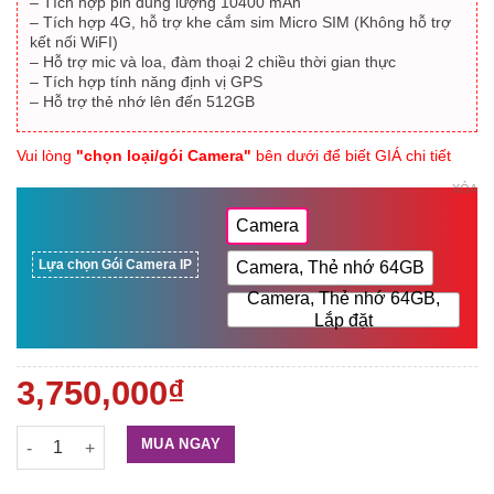
– Tích hợp pin dung lượng 10400 mAh
– Tích hợp 4G, hỗ trợ khe cắm sim Micro SIM (Không hỗ trợ
kết nối WiFI)
– Hỗ trợ mic và loa, đàm thoại 2 chiều thời gian thực
– Tích hợp tính năng định vị GPS
– Hỗ trợ thẻ nhớ lên đến 512GB
Vui lòng
"chọn loại/gói Camera"
bên dưới để biết GIÁ chi tiết
Vui lòng
"chọn loại/gói Camera"
bên dưới để biết GIÁ chi tiết
XÓA
Camera
Lựa chọn Gói Camera IP
Camera, Thẻ nhớ 64GB
Camera, Thẻ nhớ 64GB,
Lắp đặt
3,750,000
₫
Camera Wifi quay quét dùng pin EZVIZ EB8 4G 2K số lượng
MUA NGAY