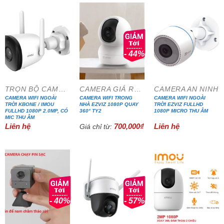
- 44%
TRỌN BỘ CAMERA IP WIFI
CAMERA GIÁ RẺ ĐẶC BIỆT
CAMERA AN NINH
CAMERA WIFI NGOÀI
CAMERA WIFI TRONG
CAMERA WIFI NGOÀI
TRỜI KBONE / IMOU
NHÀ EZVIZ 1080P QUAY
TRỜI EZVIZ FULLHD
FULLHD 1080P 2.0MP, CÓ
360° TY2
1080P MICRO THU ÂM
MIC THU ÂM
Liên hệ
700,000
₫
Liên hệ
Giá chỉ từ:
- 40%
- 57%