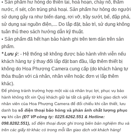
• Sản phẩm hư hỏng do thiên tai, hoả hoạn, cháy nổ, thấm
nước, rỉ sét, côn trùng phá hoại. Sản phẩm hư hỏng do người
sử dụng gây ra như biến dạng, rơi vỡ, trầy sướt, bể, đập phá,
sử dụng sai nguồn điện,.... Do lắp đặt, bảo trì, sử dụng không
tuân thủ theo sách hướng dẫn kỹ thuật.
• Sản phẩm đã hết hạn bảo hành ghi trên tem dán trên sản
phẩm.
* Lưu ý:
- Hệ thống sẽ không được bảo hành vĩnh viễn nếu
khách hàng tự ý thay đổi lắp đặt ban đầu, lắp thêm thiết bị
không do Hoa Phượng Camera cung cấp (do khách hàng tự
thỏa thuận với cá nhân, nhân viên hoặc đơn vị lắp thêm
khác).
Để phòng tránh trường hợp một vài cá nhân trục lợi, phục vụ bảo
hành không tốt xin Quý khách giữ lại tất cả giấy tờ khi giao dịch với
nhân viên của Hoa Phượng Camera để đối chiếu khi cần thiết, lưu
danh bạ
số điện thoại báo hỏng và phản ánh chất lượng phục
vụ
khi cần
(ĐT VP công ty: 0225.6262.551 & Hotline:
098.8282.551),
số điện thoại được ghi trong biên bản nghiệm thu và
trên các giấy tờ khác có trong mỗi lần giao dịch với khách hàng!