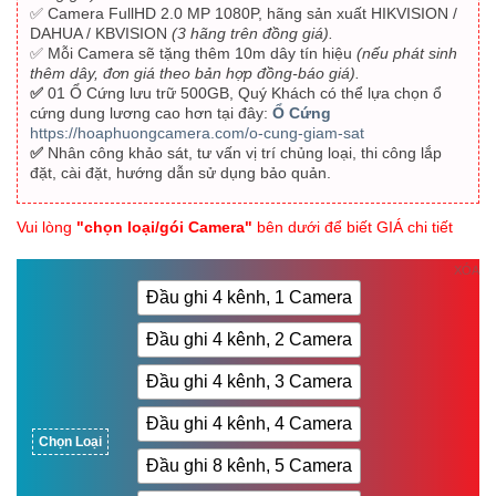
✅ Camera FullHD 2.0 MP 1080P, hãng sản xuất HIKVISION /
DAHUA / KBVISION
(3 hãng trên đồng giá).
✅ Mỗi Camera sẽ tặng thêm 10m dây tín hiệu
(nếu phát sinh
thêm dây, đơn giá theo bản hợp đồng-báo giá).
✅
01
Ổ Cứng lưu trữ 500GB, Quý Khách có thể lựa chọn ổ
cứng dung lương cao hơn tại đây:
Ổ Cứng
https://hoaphuongcamera.com/o-cung-giam-sat
✅
Nhân công khảo sát, tư vấn vị trí chủng loại, thi công lắp
đặt, cài đặt, hướng dẫn sử dụng bảo quản.
Vui lòng
"chọn loại/gói Camera"
bên dưới để biết GIÁ chi tiết
Vui lòng
"chọn loại/gói Camera"
bên dưới để biết GIÁ chi tiết
XÓA
Đầu ghi 4 kênh, 1 Camera
Đầu ghi 4 kênh, 2 Camera
Đầu ghi 4 kênh, 3 Camera
Đầu ghi 4 kênh, 4 Camera
Chọn Loại
Đầu ghi 8 kênh, 5 Camera