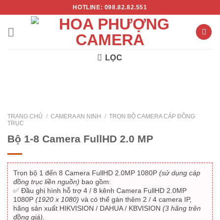
Chuyển
HOTLINE: 098.82.82.551
đến
nội
dung
LỌC
TRANG CHỦ
/
CAMERA AN NINH
/
TRỌN BỘ CAMERA CÁP ĐỒNG
TRỤC
- 33%
Bộ 1-8 Camera FullHD 2.0 MP
Trọn bộ 1 đến 8 Camera FullHD 2.0MP 1080P
(sử dụng cáp
đồng trục liền nguồn)
bao gồm:
✅ Đầu ghi hình hỗ trợ 4 / 8 kênh Camera FullHD 2.0MP
1080P
(1920 x 1080)
và có thể gán thêm 2 / 4 camera IP,
hãng sản xuất HIKVISION / DAHUA / KBVISION
(3 hãng trên
đồng giá).