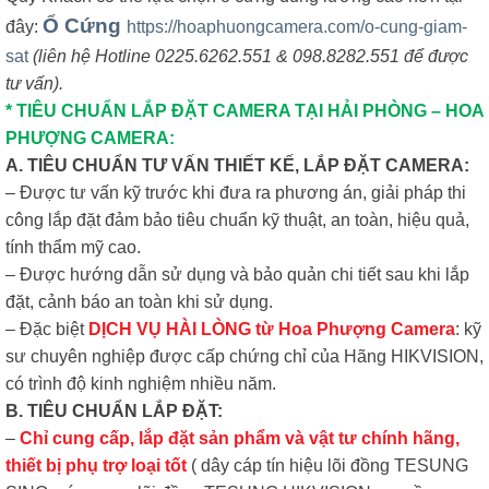
Ổ Cứng
đây:
https://hoaphuongcamera.com/o-cung-giam-
sat
(liên hệ Hotline 0225.6262.551 & 098.8282.551 để được
tư vấn).
* TIÊU CHUẨN LẮP ĐẶT CAMERA TẠI HẢI PHÒNG – HOA
PHƯỢNG CAMERA:
A. TIÊU CHUẨN TƯ VẤN THIẾT KẾ, LẮP ĐẶT CAMERA:
– Được tư vấn kỹ trước khi đưa ra phương án, giải pháp thi
công lắp đặt đảm bảo tiêu chuẩn kỹ thuật, an toàn, hiệu quả,
tính thẩm mỹ cao.
– Được hướng dẫn sử dụng và bảo quản chi tiết sau khi lắp
đặt, cảnh báo an toàn khi sử dụng.
– Đặc biệt
DỊCH VỤ HÀI LÒNG từ Hoa Phượng Camera
: kỹ
sư chuyên nghiệp được cấp chứng chỉ của Hãng HIKVISION,
có trình độ kinh nghiệm nhiều năm.
B. TIÊU CHUẨN LẮP ĐẶT:
–
Chỉ cung cấp, lắp đặt sản phẩm và vật tư chính hãng,
thiết bị phụ trợ loại tốt
( dây cáp tín hiệu lõi đồng TESUNG