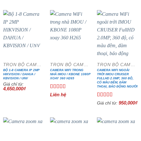
- 17%
- 57%
TRỌN BỘ CAMERA IP CAO CẤP
TRỌN BỘ CAMERA IP WIFI
TRỌN BỘ CAMERA IP WIFI
BỘ 1-8 CAMERA IP 2MP
CAMERA WIFI TRONG
CAMERA WIFI NGOÀI
HIKVISION / DAHUA /
NHÀ IMOU / KBONE 1080P
TRỜI IMOU CRUISER
KBVISION / UNV
XOAY 360 H265
FULLHD 2.0MP, 360 ĐỘ,
CÓ MÀU ĐÊM, ĐÀM
Giá chỉ từ:
THOẠI, BÁO ĐỘNG NGƯỜI
4,650,000
₫
Được xếp
Liên hệ
hạng
5.00
5
Được xếp
950,000
₫
Giá chỉ từ:
sao
hạng
5.00
5
sao