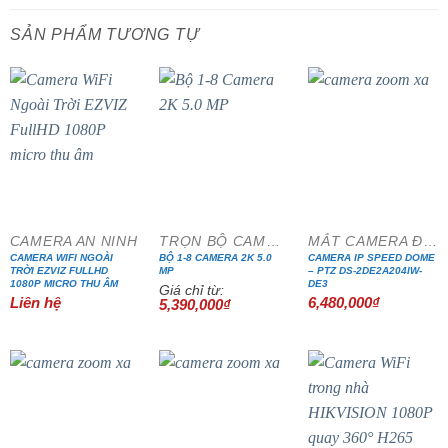
SẢN PHẨM TƯƠNG TỰ
- 13%
CAMERA AN NINH
TRỌN BỘ CAMERA CÁP ĐỒNG TRỤC
MẮT CAMERA ĐẶC CHỦNG
CAMERA WIFI NGOÀI
BỘ 1-8 CAMERA 2K 5.0
CAMERA IP SPEED DOME
TRỜI EZVIZ FULLHD
MP
– PTZ DS-2DE2A204IW-
1080P MICRO THU ÂM
DE3
Giá chỉ từ:
Liên hệ
6,480,000
₫
5,390,000
₫