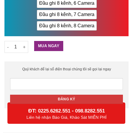
Đầu ghi 8 kênh, 6 Camera
Đầu ghi 8 kênh, 7 Camera
Đầu ghi 8 kênh, 8 Camera
Bộ 1-8 Camera FullHD 2.0 MP số lượng
MUA NGAY
Quý khách để lại số điện thoại chúng tôi sẽ gọi lại ngay
ĐT:
-
0225.6262.551
098.8282.551
Liên hệ nhận Báo Giá, Khảo Sát MIỄN PHÍ