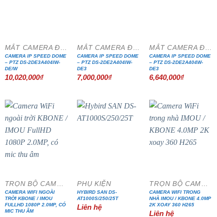
MẮT CAMERA ĐẶC CHỦNG
MẮT CAMERA ĐẶC CHỦNG
MẮT CAMERA ĐẶC CHỦNG
CAMERA IP SPEED DOME
CAMERA IP SPEED DOME
CAMERA IP SPEED DOME
– PTZ DS-2DE3A404IW-
– PTZ DS-2DE2A404IW-
– PTZ DS-2DE2A404W-
DE/W
DE3
DE3
10,020,000
₫
7,000,000
₫
6,640,000
₫
TRỌN BỘ CAMERA IP WIFI
PHỤ KIỆN
TRỌN BỘ CAMERA IP WIFI
CAMERA WIFI NGOÀI
HYBIRD SAN DS-
CAMERA WIFI TRONG
TRỜI KBONE / IMOU
AT1000S/250/25T
NHÀ IMOU / KBONE 4.0MP
FULLHD 1080P 2.0MP, CÓ
2K XOAY 360 H265
Liên hệ
MIC THU ÂM
Liên hệ