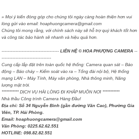
» Mọi ý kiến đóng góp cho chúng tôi ngày càng hoàn thiện hơn vui
lòng gửi vào email: hoaphuongcamera@gmail.com
Chúng tôi mong rằng, với chính sách này sẽ hỗ trợ quý khách tốt hơn
và công tác bảo hành sẽ nhanh và hiệu quả hơn.
-------------------------------------
LIÊN HỆ © HOA PHƯỢNG CAMERA
--
--------------------------------
Cung cấp lắp đặt trên toàn quốc hệ thống: Camera quan sát – Báo
động – Báo cháy – Kiểm soát vào ra – Tổng đài nội bộ, Hệ thống
mạng LAN – Máy Tính, Máy văn phòng, Nhà thông minh, Năng
lượng mặt trời.
*********** DỊCH VỤ HÀI LÒNG ĐI KHẮP MUÔN NƠI ***********
Nhà thầu Công trình Camera Hàng Đầu!
Địa chỉ: Số 34 Nguyễn Bình (gần đường Văn Cao), Phường Gia
Viên, TP. Hải Phòng.
Email: hoaphuongcamera@gmail.com
Văn Phòng: 0225.62.62.551
HOTLINE: 098.82.82.551