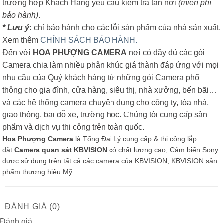
trường hợp Khách Hàng yêu cầu kiểm tra tận nơi
(miễn phí
bảo hành)
.
* Lưu ý
:
chỉ bảo hành cho các lỗi sản phẩm của nhà sản xuất.
Xem thêm
CHÍNH SÁCH BẢO HÀNH.
Đến với
HOA PHƯỢNG CAMERA
nơi có đầy đủ các gói
Camera chia làm nhiều phân khúc giá thành đáp ứng với mọi
nhu cầu của Quý khách hàng từ những gói Camera phổ
thông cho gia đình, cửa hàng, siêu thị, nhà xưởng, bến bãi…
và các hệ thống camera chuyên dụng cho công ty, tòa nhà,
giao thông, bãi đỗ xe, trường học. Chúng tôi cung cấp sản
phẩm và dịch vụ thi công trên toàn quốc.
Hoa Phượng Camera
là Tổng Đại Lý cung cấp & thi công lắp
đặt
Camera quan sát KBVISION
có chất lượng cao, Cảm biến Sony
được sử dụng trên tất cả các camera của KBVISION, KBVISION sản
phẩm thương hiệu Mỹ.
ĐÁNH GIÁ (0)
Đánh giá