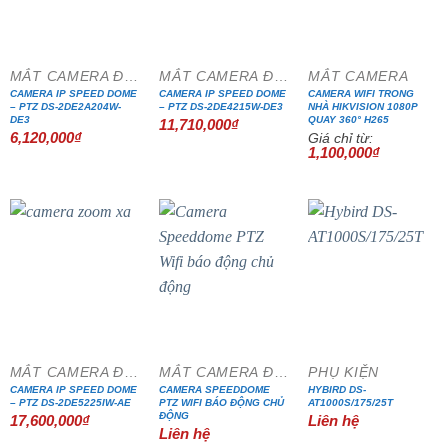
- 35%
MẮT CAMERA ĐẶC CHỦNG
MẮT CAMERA ĐẶC CHỦNG
MẮT CAMERA
CAMERA IP SPEED DOME
CAMERA IP SPEED DOME
CAMERA WIFI TRONG
– PTZ DS-2DE2A204W-
– PTZ DS-2DE4215W-DE3
NHÀ HIKVISION 1080P
DE3
QUAY 360° H265
11,710,000
₫
6,120,000
₫
Giá chỉ từ:
1,100,000
₫
MẮT CAMERA ĐẶC CHỦNG
MẮT CAMERA ĐẶC CHỦNG
PHỤ KIỆN
CAMERA IP SPEED DOME
CAMERA SPEEDDOME
HYBIRD DS-
– PTZ DS-2DE5225IW-AE
PTZ WIFI BÁO ĐỘNG CHỦ
AT1000S/175/25T
ĐỘNG
17,600,000
₫
Liên hệ
Liên hệ