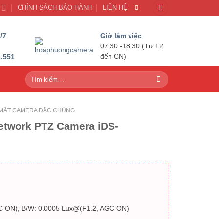
U
CHÍNH SÁCH BẢO HÀNH
LIÊN HỆ
/7
Giờ làm việc
07:30 -18:30 (Từ T2
2.551
đến CN)
Tìm
kiếm:
MẮT CAMERA ĐẶC CHỦNG
etwork PTZ Camera iDS-
AGC ON), B/W: 0.0005 Lux@(F1.2, AGC ON)