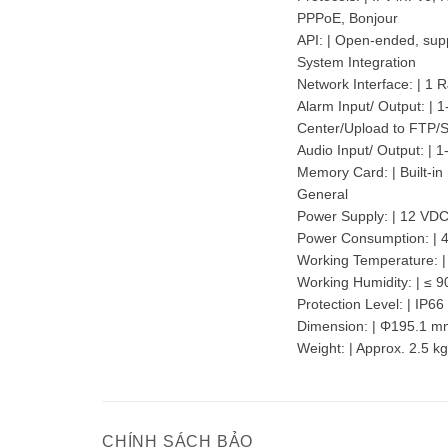
PPPoE, Bonjour
API: | Open-ended, su
System Integration
Network Interface: | 1 
Alarm Input/ Output: | 
Center/Upload to FTP/
Audio Input/ Output: | 1
Memory Card: | Built-i
General
Power Supply: | 12 VD
Power Consumption: | 
Working Temperature: |
Working Humidity: | ≤ 
Protection Level: | IP6
Dimension: | Φ195.1 m
Weight: | Approx. 2.5 kg
CHÍNH SÁCH BẢO