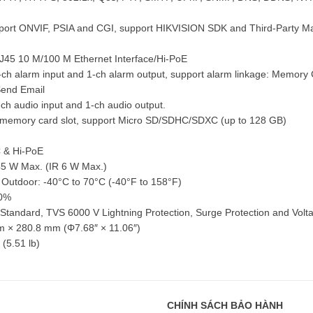
pport ONVIF, PSIA and CGI, support HIKVISION SDK and Third-Party 
RJ45 10 M/100 M Ethernet Interface/Hi-PoE
1-ch alarm input and 1-ch alarm output, support alarm linkage: Memory
Send Email
-ch audio input and 1-ch audio output.
n memory card slot, support Micro SD/SDHC/SDXC (up to 128 GB)
C & Hi-PoE
45 W Max. (IR 6 W Max.)
 Outdoor: -40°C to 70°C (-40°F to 158°F)
90%
6 Standard, TVS 6000 V Lightning Protection, Surge Protection and Volt
m × 280.8 mm (Φ7.68″ × 11.06″)
 (5.51 lb)
CHÍNH SÁCH BẢO HÀNH