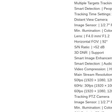
Multiple Targets Trackin
Smart Detection: | Peop
Tracking Time Settings:
Distant View Camera
Image Sensor: | 1/2.7
Min. Illumination: | C
Lens: | F4.0 mm/ F1.2
Horizontal FOV: | 92°
S/N Ratio: | >52 dB
3D DNR: | Support
Smart Image Enhanceme
Smart Detection: | Audi
Video Compression: | 
Main Stream Resolution
50fps (1920 × 1080, 12
60Hz: 30fps (1920 × 10
60fps (1920 × 1080, 12
Tracking PTZ Camera
Image Sensor: | 1/2.7
Min. Illumination: | C