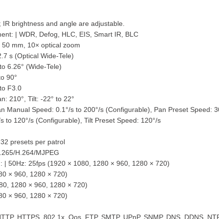
; IR brightness and angle are adjustable.
nt: | WDR, Defog, HLC, EIS, Smart IR, BLC
o 50 mm, 10× optical zoom
7 s (Optical Wide-Tele)
 to 6.26° (Wide-Tele)
to 90°
to F3.0
n: 210°, Tilt: -22° to 22°
an Manual Speed: 0.1°/s to 200°/s (Configurable), Pan Preset Speed: 3
s to 120°/s (Configurable), Tilt Preset Speed: 120°/s
o 32 presets per patrol
H.265/H.264/MJPEG
: | 50Hz: 25fps (1920 × 1080, 1280 × 960, 1280 × 720)
80 × 960, 1280 × 720)
80, 1280 × 960, 1280 × 720)
80 × 960, 1280 × 720)
6, HTTP, HTTPS, 802.1x, Qos, FTP, SMTP, UPnP, SNMP, DNS, DDNS, NT