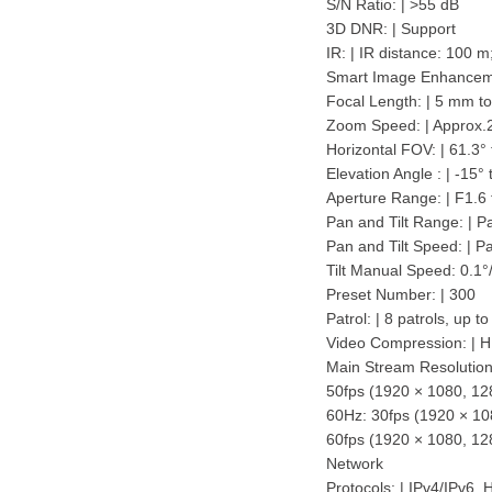
S/N Ratio: | >55 dB
3D DNR: | Support
IR: | IR distance: 100 m
Smart Image Enhanceme
Focal Length: | 5 mm t
Zoom Speed: | Approx.2.
Horizontal FOV: | 61.3°
Elevation Angle : | -15° 
Aperture Range: | F1.6 
Pan and Tilt Range: | Pa
Pan and Tilt Speed: | P
Tilt Manual Speed: 0.1°/
Preset Number: | 300
Patrol: | 8 patrols, up t
Video Compression: | 
Main Stream Resolution
50fps (1920 × 1080, 12
60Hz: 30fps (1920 × 10
60fps (1920 × 1080, 12
Network
Protocols: | IPv4/IPv