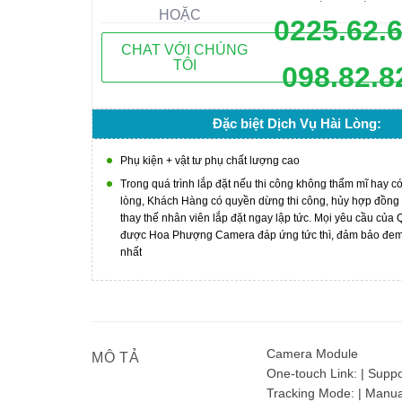
HOẶC
0225.62.
CHAT VỚI CHÚNG
TÔI
098.82.8
Đặc biệt Dịch Vụ Hài Lòng:
Phụ kiện + vật tư phụ chất lượng cao
Trong quá trình lắp đặt nếu thi công không thẩm mĩ hay c
lòng, Khách Hàng có quyền dừng thi công, hủy hợp đồng
thay thế nhân viên lắp đặt ngay lập tức. Mọi yêu cầu của
được Hoa Phượng Camera đáp ứng tức thì, đảm bảo đem l
nhất
Camera Module
MÔ TẢ
One-touch Link: | Suppo
Tracking Mode: | Manua