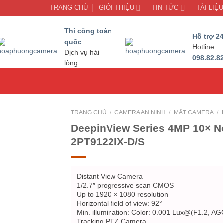
TRANG CHỦ
GIỚI THIỆU
TIN TỨC
TÀI LIỆ
Thi công toàn
Hỗ trợ 24
quốc
Hotline:
Dịch vụ hài
098.82.8
lòng
TRANG CHỦ
/
CAMERA AN NINH
/
MẮT CAMERA
/
DeepinView Series 4MP 10× N
2PT9122IX-D/S
Distant View Camera
1/2.7″ progressive scan CMOS
Up to 1920 × 1080 resolution
Horizontal field of view: 92°
Min. illumination: Color: 0.001 Lux@(F1.2, 
Tracking PTZ Camera