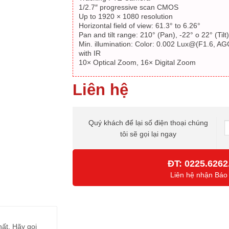
1/2.7″ progressive scan CMOS
Up to 1920 × 1080 resolution
Horizontal field of view: 61.3° to 6.26°
Pan and tilt range: 210° (Pan), -22° o 22° (Tilt)
Min. illumination: Color: 0.002 Lux@(F1.6, 
with IR
10× Optical Zoom, 16× Digital Zoom
Liên hệ
Quý khách để lại số điện thoại chúng
tôi sẽ gọi lại ngay
ĐT:
0225.6262
Liên hệ nhận Báo
hất. Hãy gọi