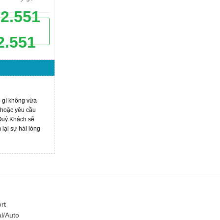
62.551
2.551
ó gì không vừa
 hoặc yêu cầu
 Quý Khách sẽ
ại sự hài lòng
rt
l/Auto