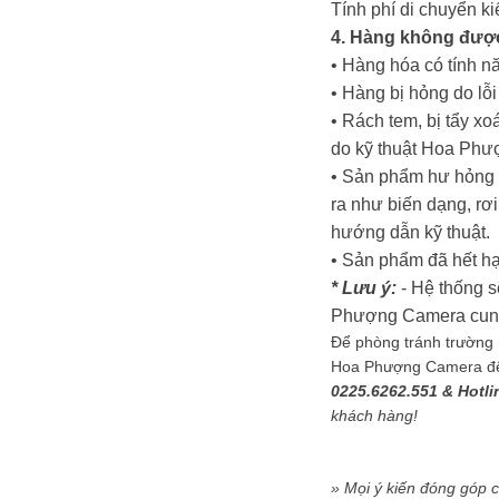
Tính phí di chuyển k
4. Hàng không đượ
• Hàng hóa có tính nă
• Hàng bị hỏng do lỗ
• Rách tem, bị tẩy x
do kỹ thuật Hoa Phư
• Sản phẩm hư hỏng d
ra như biến dạng, rơi
hướng dẫn kỹ thuật.
• Sản phẩm đã hết hạ
* Lưu ý:
- Hệ thống s
Phượng Camera cung c
Để phòng tránh trường h
Hoa Phượng Camera để đ
0225.6262.551 & Hotli
khách hàng!
» Mọi ý kiến đóng góp 