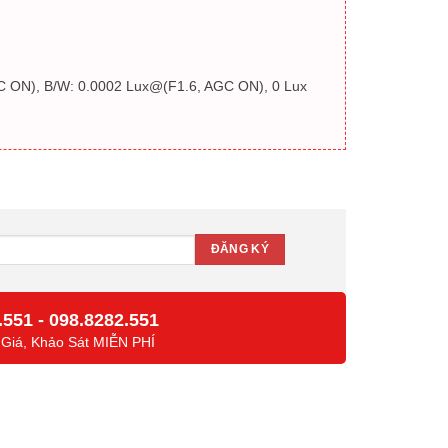
AGC ON), B/W: 0.0002 Lux@(F1.6, AGC ON), 0 Lux
.551
-
098.8282.551
 Giá, Khảo Sát MIỄN PHÍ