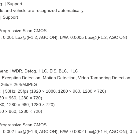
g: | Support
le and vehicle are recognized automatically.
 | Support
″ Progressive Scan CMOS
olor: 0.001 Lux@(F1.2, AGC ON), B/W: 0.0005 Lux@(F1.2, AGC ON)
nt: | WDR, Defog, HLC, EIS, BLC, HLC
o Exception Detection, Motion Detection, Video Tampering Detection
H.265/H.264/MJPEG
: | 50Hz: 25fps (1920 × 1080, 1280 × 960, 1280 × 720)
80 × 960, 1280 × 720)
80, 1280 × 960, 1280 × 720)
80 × 960, 1280 × 720)
″ Progressive Scan CMOS
olor: 0.002 Lux@(F1.6, AGC ON), B/W: 0.0002 Lux@(F1.6, AGC ON), 0 Lu