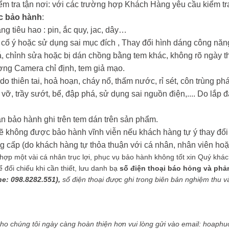
iểm tra tận nơi: với các trường hợp Khách Hàng yêu cầu kiểm tra
c bảo hành
:
ng tiêu hao : pin, ắc quy, jac, dây…
i cố ý hoặc sử dụng sai mục đích , Thay đổi hình dáng công nă
oá, chỉnh sửa hoặc bị dán chồng bằng tem khác, không rõ ngày t
ợng Camera chỉ định, tem giả mạo.
o thiên tai, hoả hoạn, cháy nổ, thấm nước, rỉ sét, côn trùng 
 vỡ, trầy sướt, bể, đập phá, sử dụng sai nguồn điện,.... Do lắp đ
n bảo hành ghi trên tem dán trên sản phẩm.
ẽ không được bảo hành vĩnh viễn nếu khách hàng tự ý thay đổi 
ấp (do khách hàng tự thỏa thuận với cá nhân, nhân viên hoặc
ợp một vài cá nhân trục lợi, phục vụ bảo hành không tốt xin Quý khách g
ối chiếu khi cần thiết, lưu danh bạ
số điện thoại báo hỏng và phả
ne: 098.8282.551),
số điện thoại được ghi trong biên bản nghiệm thu và 
cho chúng tôi ngày càng hoàn thiện hơn vui lòng gửi vào email: hoa