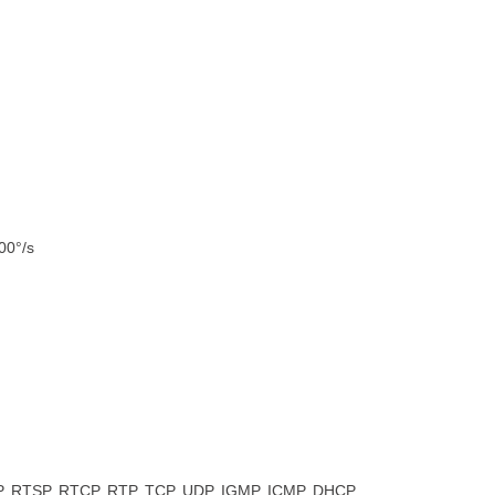
00°/s
P, RTSP, RTCP, RTP, TCP, UDP, IGMP, ICMP, DHCP,