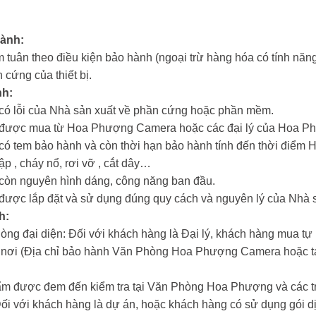
hành:
 tuân theo điều kiện bảo hành (ngoại trừ hàng hóa có tính năng 
 cứng của thiết bị.
nh:
m có lỗi của Nhà sản xuất về phần cứng hoặc phần mềm.
ẩm được mua từ Hoa Phượng Camera hoặc các đại lý của Hoa 
m có tem bảo hành và còn thời hạn bảo hành tính đến thời đi
hập , cháy nổ, rơi vỡ , cắt dây…
m còn nguyên hình dáng, công năng ban đầu.
m được lắp đặt và sử dụng đúng quy cách và nguyên lý của Nhà 
h:
hòng đại diện: Đối với khách hàng là Đại lý, khách hàng mua tự
n nơi (Địa chỉ bảo hành Văn Phòng Hoa Phượng Camera hoặc tại
ẩm được đem đến kiểm tra tại Văn Phòng Hoa Phượng và các tr
Đối với khách hàng là dự án, hoặc khách hàng có sử dụng gói dị