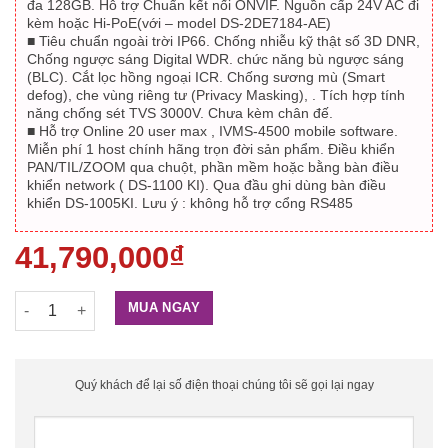
đa 128GB. Hỗ trợ Chuẩn kết nối ONVIF. Nguồn cấp 24V AC đi
kèm hoặc Hi-PoE(với – model DS-2DE7184-AE)
■ Tiêu chuẩn ngoài trời IP66. Chống nhiễu kỹ thật số 3D DNR,
Chống ngược sáng Digital WDR. chức năng bù ngược sáng
(BLC). Cắt lọc hồng ngoại ICR. Chống sương mù (Smart
defog), che vùng riêng tư (Privacy Masking), . Tích hợp tính
năng chống sét TVS 3000V. Chưa kèm chân đế.
■ Hỗ trợ Online 20 user max , IVMS-4500 mobile software.
Miễn phí 1 host chính hãng trọn đời sản phẩm. Điều khiển
PAN/TIL/ZOOM qua chuột, phần mềm hoặc bằng bàn điều
khiển network ( DS-1100 KI). Qua đầu ghi dùng bàn điều
khiển DS-1005KI. Lưu ý : không hỗ trợ cổng RS485
41,790,000
₫
Camera IP Speed Dome hồng ngoại, 2 MP (quay quét), Zoom Qu
MUA NGAY
Quý khách để lại số điện thoại chúng tôi sẽ gọi lại ngay