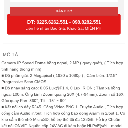
ĐT:
-
0225.6262.551
098.8282.551
Liên hệ nhận Báo Giá, Khảo Sát MIỄN PHÍ
MÔ TẢ
Camera IP Speed Dome hồng ngoại, 2 MP ( quay quét), ( Tích hợp
tính năng thông minh)
■ Độ phân giải: 2 Megapixel ( 1920 x 1080p ) , Cảm biến: 1/2.8″
Progressive Scan CMOS
■ Độ nhạy sáng cao: 0.05 Lux@F1.4, 0 Lux IR ON ; Tầm xa hồng
ngoại 100m. Ống kính Zoom quang 20X (4.7-94mm), Zoom số 16X.
Góc quay Pan: 360°, Tilt: -15° ~ 90°
■ Kết nối có dây RJ45. Cổng Video BNC 1; Truyền Audio , Tích hợp
cổng cắm Audio in/out. Tích hợp cổng báo động Alarm in 2/out 1. Có
khe cắm thẻ nhớ MicroSD, hỗ trợ thẻ tối đa 128GB. Hỗ trợ Chuẩn
kết nối ONVIF. Nguồn cấp 24V AC đi kèm hoặc Hi-PoE(với – model