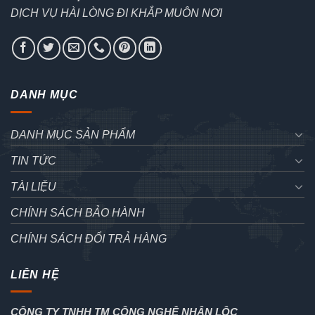
DỊCH VỤ HÀI LÒNG ĐI KHẮP MUÔN NƠI
DANH MỤC
DANH MỤC SẢN PHẨM
TIN TỨC
TÀI LIỆU
CHÍNH SÁCH BẢO HÀNH
CHÍNH SÁCH ĐỔI TRẢ HÀNG
LIÊN HỆ
CÔNG TY TNHH TM CÔNG NGHỆ NHÂN LỘC