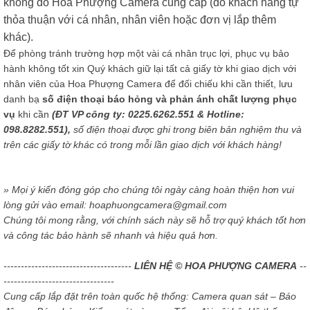
không do Hoa Phượng Camera cung cấp (do khách hàng tự
thỏa thuận với cá nhân, nhân viên hoặc đơn vị lắp thêm
khác).
Để phòng tránh trường hợp một vài cá nhân trục lợi, phục vụ bảo
hành không tốt xin Quý khách giữ lại tất cả giấy tờ khi giao dịch với
nhân viên của Hoa Phượng Camera để đối chiếu khi cần thiết, lưu
danh bạ
số điện thoại báo hỏng và phản ánh chất lượng phục
vụ
khi cần
(ĐT VP công ty: 0225.6262.551 & Hotline:
098.8282.551),
số điện thoại được ghi trong biên bản nghiệm thu và
trên các giấy tờ khác có trong mỗi lần giao dịch với khách hàng!
» Mọi ý kiến đóng góp cho chúng tôi ngày càng hoàn thiện hơn vui
lòng gửi vào email: hoaphuongcamera@gmail.com
Chúng tôi mong rằng, với chính sách này sẽ hỗ trợ quý khách tốt hơn
và công tác bảo hành sẽ nhanh và hiệu quả hơn.
-------------------------------------
LIÊN HỆ © HOA PHƯỢNG CAMERA
--
--------------------------------
Cung cấp lắp đặt trên toàn quốc hệ thống: Camera quan sát – Báo