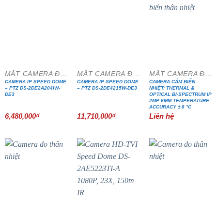
MẮT CAMERA ĐẶC CHỦNG
MẮT CAMERA ĐẶC CHỦNG
MẮT CAMERA ĐẶC CHỦNG
CAMERA IP SPEED DOME
CAMERA IP SPEED DOME
CAMERA CẢM BIẾN
– PTZ DS-2DE2A204IW-
– PTZ DS-2DE4215W-DE3
NHIỆT: THERMAL &
DE3
OPTICAL BI-SPECTRUM IP
2MP 6MM TEMPERATURE
ACCURACY ± 8 °C
6,480,000
₫
11,710,000
₫
Liên hệ