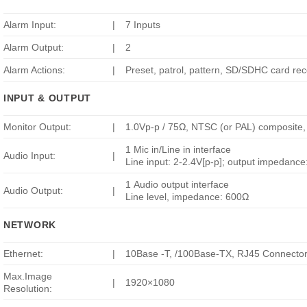
Alarm Input:
|
7 Inputs
Alarm Output:
|
2
Alarm Actions:
|
Preset, patrol, pattern, SD/SDHC card recor
INPUT & OUTPUT
Monitor Output:
|
1.0Vp-p / 75Ω, NTSC (or PAL) composite
1 Mic in/Line in interface
Audio Input:
|
Line input: 2-2.4V[p-p]; output impedanc
1 Audio output interface
Audio Output:
|
Line level, impedance: 600Ω
NETWORK
Ethernet:
|
10Base -T, /100Base-TX, RJ45 Connecto
Max.Image
|
1920×1080
Resolution: