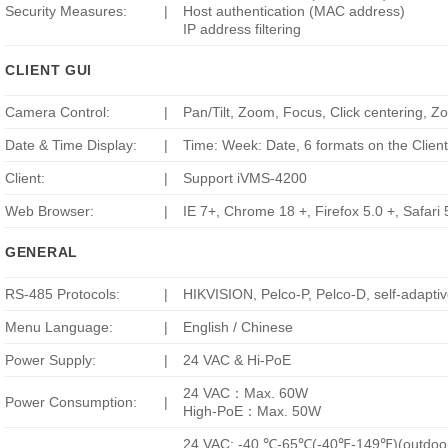
Security Measures:
|
Host authentication (MAC address)
IP address filtering
CLIENT GUI
Camera Control:
|
Pan/Tilt, Zoom, Focus, Click centering, 
Date & Time Display:
|
Time: Week: Date, 6 formats on the Clien
Client:
|
Support iVMS-4200
Web Browser:
|
IE 7+, Chrome 18 +, Firefox 5.0 +, Safari
GENERAL
RS-485 Protocols:
|
HIKVISION, Pelco-P, Pelco-D, self-adapti
Menu Language:
|
English / Chinese
Power Supply:
|
24 VAC & Hi-PoE
24 VAC：Max. 60W
Power Consumption:
|
High-PoE：Max. 50W
24 VAC: -40 ℃-65℃(-40℉-149℉)(outdoo