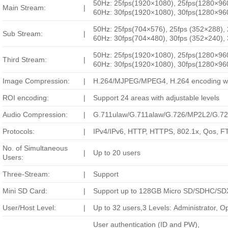
50Hz: 25fps(1920×1080), 25fps(1280×960
Main Stream:
|
60Hz: 30fps(1920×1080), 30fps(1280×960
50Hz: 25fps(704×576), 25fps (352×288),
Sub Stream:
|
60Hz: 30fps(704×480), 30fps (352×240),
50Hz: 25fps(1920×1080), 25fps(1280×960
Third Stream:
|
60Hz: 30fps(1920×1080), 30fps(1280×960
Image Compression:
|
H.264/MJPEG/MPEG4, H.264 encoding with
ROI encoding:
|
Support 24 areas with adjustable levels
Audio Compression:
|
G.711ulaw/G.711alaw/G.726/MP2L2/G.7
Protocols:
|
IPv4/IPv6, HTTP, HTTPS, 802.1x, Qos, 
No. of Simultaneous
|
Up to 20 users
Users:
Three-Stream:
|
Support
Mini SD Card:
|
Support up to 128GB Micro SD/SDHC/SDX
User/Host Level:
|
Up to 32 users,3 Levels: Administrator, O
User authentication (ID and PW),