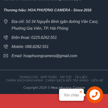
Thương hiệu: HOA PHƯỢNG CAMERA - Since 2016
Địa chỉ: Số 34 Nguyễn Bình (gần đường Văn Cao),
Phường Gia Viên, TP. Hải Phòng
Điện thoại: 0225.6262.551
Mobile: 098.8282.551
Email: hoaphuongcamera@gmail.com
TRANG CHỦ
GIỚI THIỆU
TIN TỨC
TÀI LIỆU
CHÍNH SÁCH BẢO HÀNH
CHÍNH SÁCH ĐỔI TRẢ HÀNG
LIÊN HỆ
Copyright 2026 ©
Hoa phuong Camera
Xin chào
Liên hệ