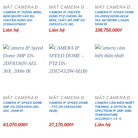
MẮT CAMERA ĐẶC CHỦNG
MẮT CAMERA ĐẶC CHỦNG
MẮT CAMERA ĐẶC CHỦNG
CAMERA IP THÔNG MINH,
CAMERA IP CHUYÊN
CAMERA IP SPEED DOME
ĐẾM NGƯỜI VÀO RA
DỤNG PTZ CHỐNG ĂN
DS-2DF8236I5W-AELW
CHUYÊN DỤNG IDS-
MÒN, CHÁY NỔ 2MP DS-
36X NETWORK LASER,
2CD6412FWD/C
2DF6223-CX (W)
500M IR
Liên hệ
Liên hệ
108,750,000
₫
MẮT CAMERA ĐẶC CHỦNG
MẮT CAMERA ĐẶC CHỦNG
MẮT CAMERA ĐẶC CHỦNG
CAMERA IP SPEED DOME
CAMERA IP SPEED DOME
CAMERA CẢM BIẾN NHIỆT
3MP DS-2DF8336IV-AEL
– PTZ DS-2DE5432IW-
THERMAL & OPTICAL BI-
36X, 200M IR
AE(B)
SPECTRUM IP 4MP 4MM
TEMPERATURE
ACCURACY ± 8 °C
63,070,000
₫
27,170,000
₫
Liên hệ