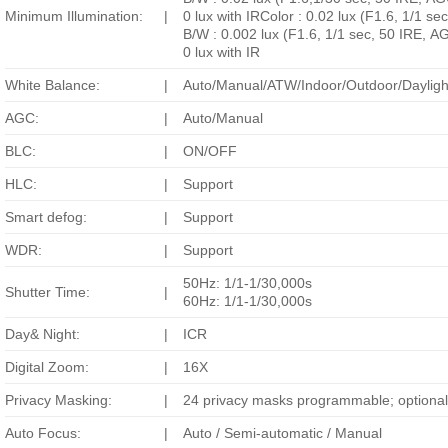
Minimum Illumination:
|
0 lux with IRColor : 0.02 lux (F1.6, 1/1 s
B/W : 0.002 lux (F1.6, 1/1 sec, 50 IRE, 
0 lux with IR
White Balance:
|
Auto/Manual/ATW/Indoor/Outdoor/Daylig
AGC:
|
Auto/Manual
BLC:
|
ON/OFF
HLC:
|
Support
Smart defog:
|
Support
WDR:
|
Support
50Hz: 1/1-1/30,000s
Shutter Time:
|
60Hz: 1/1-1/30,000s
Day& Night:
|
ICR
Digital Zoom:
|
16X
Privacy Masking:
|
24 privacy masks programmable; optional
Auto Focus:
|
Auto / Semi-automatic / Manual