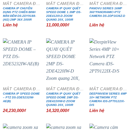
MẮT CAMERA ĐẶC CHỦNG
MẮT CAMERA ĐẶC CHỦNG
MẮT CAMERA ĐẶC CHỦNG
CAMERA IP CHUYÊN
CAMERA IP QUAY QUÉT
PANOVU SERIES 16MP
DỤNG PTZ CHIẾN BINH
SPEED DOME 1.3MP DS-
360°PANORAMIC+PTZ
MÀN ĐÊM DS-2DY9188-
2DE4120I-D ZOOM
CAMERA DS-2DP1636Z-D
(AI2) 2MP 36X 200IR
QUANG 20X, 100IR
Liên hệ
11,000,000
₫
Liên hệ
MẮT CAMERA ĐẶC CHỦNG
MẮT CAMERA ĐẶC CHỦNG
MẮT CAMERA ĐẶC CHỦNG
CAMERA IP SPEED DOME
CAMERA IP QUAY QUÉT
DEEPINVIEW SERIES 4MP
– PTZ DS-2DE5232IW-
SPEED DOME 2MP DS-
10× NETWORK PTZ
AE(B)
2DE4220IW-D ZOOM
CAMERA IDS-2PT9122IX-
QUANG 20X, 100IR
D/S
24,230,000
₫
14,320,000
₫
Liên hệ