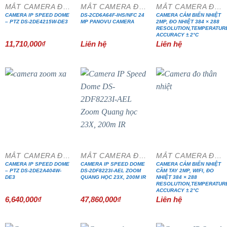
MẮT CAMERA ĐẶC CHỦNG
MẮT CAMERA ĐẶC CHỦNG
MẮT CAMERA ĐẶC CHỦNG
CAMERA IP SPEED DOME
DS-2CD6A64F-IHS/NFC 24
CAMERA CẢM BIẾN NHIỆT
– PTZ DS-2DE4215W-DE3
MP PANOVU CAMERA
2MP, ĐO NHIỆT 384 × 288
RESOLUTION,TEMPERATUR
ACCURACY ± 2°C
11,710,000
₫
Liên hệ
Liên hệ
MẮT CAMERA ĐẶC CHỦNG
MẮT CAMERA ĐẶC CHỦNG
MẮT CAMERA ĐẶC CHỦNG
CAMERA IP SPEED DOME
CAMERA IP SPEED DOME
CAMERA CẢM BIẾN NHIỆT
– PTZ DS-2DE2A404W-
DS-2DF8223I-AEL ZOOM
CẦM TAY 2MP, WIFI, ĐO
DE3
QUANG HỌC 23X, 200M IR
NHIỆT 384 × 288
RESOLUTION,TEMPERATUR
ACCURACY ± 2°C
6,640,000
₫
47,860,000
₫
Liên hệ