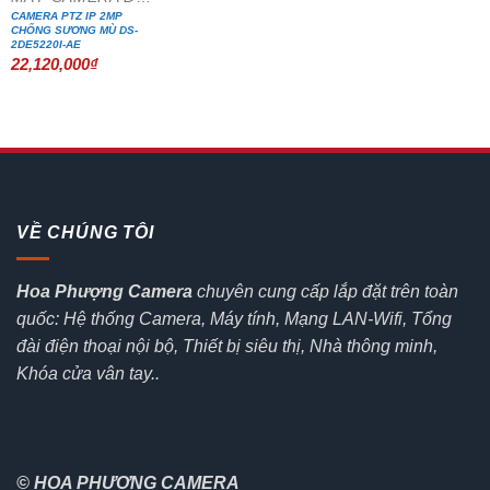
CAMERA PTZ IP 2MP
CHỐNG SƯƠNG MÙ DS-
2DE5220I-AE
22,120,000
₫
VỀ CHÚNG TÔI
Hoa Phượng Camera
chuyên cung cấp lắp đặt trên toàn
quốc: Hệ thống Camera, Máy tính, Mạng LAN-Wifi, Tổng
đài điện thoại nội bộ, Thiết bị siêu thị, Nhà thông minh,
Khóa cửa vân tay..
© HOA PHƯỢNG CAMERA