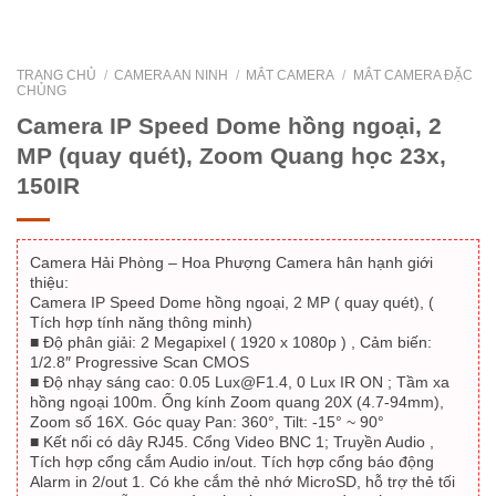
TRANG CHỦ
/
CAMERA AN NINH
/
MẮT CAMERA
/
MẮT CAMERA ĐẶC
CHỦNG
Camera IP Speed Dome hồng ngoại, 2
MP (quay quét), Zoom Quang học 23x,
150IR
Camera Hải Phòng – Hoa Phượng Camera hân hạnh giới
thiệu:
Camera IP Speed Dome hồng ngoại, 2 MP ( quay quét), (
Tích hợp tính năng thông minh)
■ Độ phân giải: 2 Megapixel ( 1920 x 1080p ) , Cảm biến:
1/2.8″ Progressive Scan CMOS
■ Độ nhạy sáng cao: 0.05 Lux@F1.4, 0 Lux IR ON ; Tầm xa
hồng ngoại 100m. Ống kính Zoom quang 20X (4.7-94mm),
Zoom số 16X. Góc quay Pan: 360°, Tilt: -15° ~ 90°
■ Kết nối có dây RJ45. Cổng Video BNC 1; Truyền Audio ,
Tích hợp cổng cắm Audio in/out. Tích hợp cổng báo động
Alarm in 2/out 1. Có khe cắm thẻ nhớ MicroSD, hỗ trợ thẻ tối