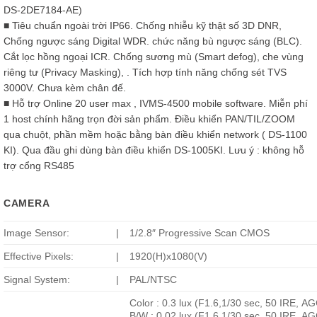
DS-2DE7184-AE)
■ Tiêu chuẩn ngoài trời IP66. Chống nhiễu kỹ thật số 3D DNR,
Chống ngược sáng Digital WDR. chức năng bù ngược sáng (BLC).
Cắt lọc hồng ngoại ICR. Chống sương mù (Smart defog), che vùng
riêng tư (Privacy Masking), . Tích hợp tính năng chống sét TVS
3000V. Chưa kèm chân đế.
■ Hỗ trợ Online 20 user max , IVMS-4500 mobile software. Miễn phí
1 host chính hãng trọn đời sản phẩm. Điều khiển PAN/TIL/ZOOM
qua chuột, phần mềm hoặc bằng bàn điều khiển network ( DS-1100
KI). Qua đầu ghi dùng bàn điều khiển DS-1005KI. Lưu ý : không hỗ
trợ cổng RS485
CAMERA
Image Sensor:
|
1/2.8″ Progressive Scan CMOS
Effective Pixels:
|
1920(H)x1080(V)
Signal System:
|
PAL/NTSC
Color : 0.3 lux (F1.6,1/30 sec, 50 IRE, A
B/W : 0.02 lux (F1.6,1/30 sec, 50 IRE, A