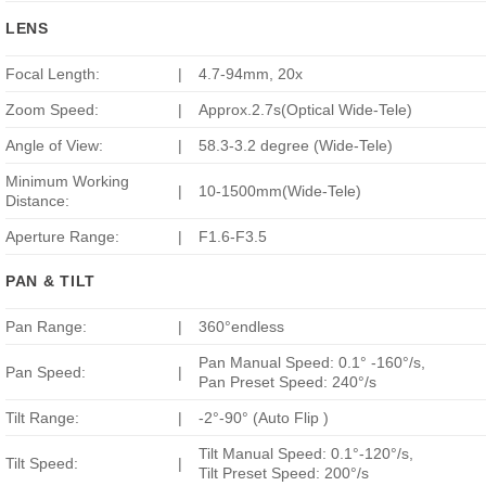
LENS
Focal Length:
|
4.7-94mm, 20x
Zoom Speed:
|
Approx.2.7s(Optical Wide-Tele)
Angle of View:
|
58.3-3.2 degree (Wide-Tele)
Minimum Working
|
10-1500mm(Wide-Tele)
Distance:
Aperture Range:
|
F1.6-F3.5
PAN & TILT
Pan Range:
|
360°endless
Pan Manual Speed: 0.1° -160°/s,
Pan Speed:
|
Pan Preset Speed: 240°/s
Tilt Range:
|
-2°-90° (Auto Flip )
Tilt Manual Speed: 0.1°-120°/s,
Tilt Speed:
|
Tilt Preset Speed: 200°/s