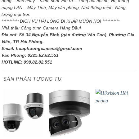
động – Báo cháy – Kiểm soát vào ra – Tổng đài nội bộ, Hệ thống
mạng LAN – Máy Tính, Máy văn phòng, Nhà thông minh, Năng
lượng mặt trời.
*********** DỊCH VỤ HÀI LÒNG ĐI KHẮP MUÔN NƠI ***********
Nhà thầu Công trình Camera Hàng Đầu!
Địa chỉ: Số 34 Nguyễn Bình (gần đường Văn Cao), Phường Gia
Viên, TP. Hải Phòng.
Email: hoaphuongcamera@gmail.com
Văn Phòng: 0225.62.62.551
HOTLINE: 098.82.82.551
SẢN PHẨM TƯƠNG TỰ