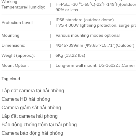
Working
|
Hi-PoE: -30 ℃-65℃(-22℉-149℉)(outdoo
Temperature/Humidity:
90% or less
IP66 standard (outdoor dome)
Protection Level:
|
TVS 4,000V lightning protection, surge pro
Mounting:
|
Various mounting modes optional
Dimensions:
|
Φ245×399mm (Φ9.65”×15.71”)(Outdoor)
Weight (approx.):
|
6Kg (13.22 Ibs)
Mount Option:
|
Long-arm wall mount: DS-1602ZJ;Corner
Tag cloud:
Lắp đặt camera tại hải phòng
Camera HD hải phòng
Camera giám sát hải phòng
Lắp đặt camera hải phòng
Báo động chống trộm tại hải phòng
Camera báo động hải phòng