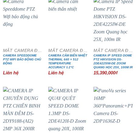
MẮT CAMERA ĐẶC CHỦNG
MẮT CAMERA ĐẶC CHỦNG
MẮT CAMERA ĐẶC CHỦNG
CAMERA SPEEDDOME
CAMERA CẢM BIẾN NHIỆT
CAMERA IP SPEED DOME
PTZ WIFI BÁO ĐỘNG CHỦ
THERMAL 640 × 512
PTZ HIKVISION DS-
ĐỘNG
TEMPERATURE
2DE4225IW-DE ZOOM
ACCURACY ± 2°C
QUANG HỌC 25X, 100M IR
Liên hệ
Liên hệ
15,390,000
₫