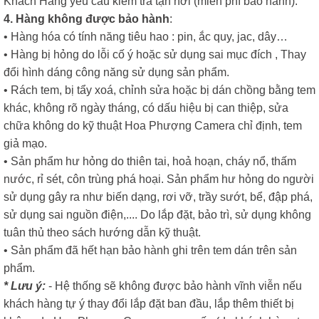
Khách Hàng yêu cầu kiểm tra tận nơi (miễn phí bảo hành).
4. Hàng không được bảo hành
:
• Hàng hóa có tính năng tiêu hao : pin, ắc quy, jac, dây…
• Hàng bị hỏng do lỗi cố ý hoặc sử dụng sai mục đích , Thay
đổi hình dáng công năng sử dụng sản phẩm.
• Rách tem, bị tẩy xoá, chỉnh sửa hoặc bị dán chồng bằng tem
khác, không rõ ngày tháng, có dấu hiệu bị can thiệp, sửa
chữa không do kỹ thuật Hoa Phượng Camera chỉ định, tem
giả mạo.
• Sản phẩm hư hỏng do thiên tai, hoả hoạn, cháy nổ, thấm
nước, rỉ sét, côn trùng phá hoại. Sản phẩm hư hỏng do người
sử dụng gây ra như biến dạng, rơi vỡ, trầy sướt, bể, đập phá,
sử dụng sai nguồn điện,.... Do lắp đặt, bảo trì, sử dụng không
tuân thủ theo sách hướng dẫn kỹ thuật.
• Sản phẩm đã hết hạn bảo hành ghi trên tem dán trên sản
phẩm.
* Lưu ý:
- Hệ thống sẽ không được bảo hành vĩnh viễn nếu
khách hàng tự ý thay đổi lắp đặt ban đầu, lắp thêm thiết bị