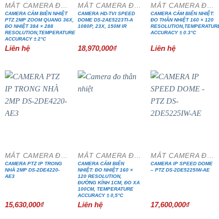
MẮT CAMERA ĐẶC CHỦNG
MẮT CAMERA ĐẶC CHỦNG
MẮT CAMERA ĐẶC CHỦNG
CAMERA CẢM BIẾN NHIỆT
CAMERA HD-TVI SPEED
CAMERA CẢM BIẾN NHIỆT:
PTZ 2MP ZOOM QUANG 36X,
DOME DS-2AE5223TI-A
ĐO THÂN NHIỆT 160 × 120
ĐO NHIỆT 384 × 288
1080P, 23X, 150M IR
RESOLUTION,TEMPERATUR
RESOLUTION,TEMPERATURE
ACCURACY ± 0.3°C
ACCURACY ± 2°C
Liên hệ
18,970,000
₫
Liên hệ
MẮT CAMERA ĐẶC CHỦNG
MẮT CAMERA ĐẶC CHỦNG
MẮT CAMERA ĐẶC CHỦNG
CAMERA PTZ IP TRONG
CAMERA CẢM BIẾN
CAMERA IP SPEED DOME
NHÀ 2MP DS-2DE4220-
NHIỆT: ĐO NHIỆT 160 ×
– PTZ DS-2DE5225IW-AE
AE3
120 RESOLUTION,
ĐƯỜNG KÍNH 1CM, ĐO XA
100CM, TEMPERATURE
ACCURACY ± 0,5°C
15,630,000
₫
Liên hệ
17,600,000
₫