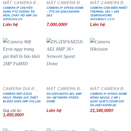
MẮT CAMERA ĐẶC CHỦNG
MẮT CAMERA ĐẶC CHỦNG
MẮT CAMERA ĐẶC CHỦNG
CAMERA IP CHUYÊN
CAMERA IP SPEED DOME
CAMERA CẢM BIẾN NHIỆT
DỤNG PTZ CHỐNG ĂN
– PTZ DS-2DE2A404IW-
THERMAL 384 × 288
MÒN, CHÁY NỔ 4MP DS-
DE3
TEMPERATURE
2DF6C431-CX
ACCURACY ± 2°C
Liên hệ
7,000,000
₫
Liên hệ
CAMERA GIÁ RẺ ĐẶC BIỆT
MẮT CAMERA ĐẶC CHỦNG
MẮT CAMERA ĐẶC CHỦNG
CAMERA WIFI EZVIZ
DS-2DF6A825X-AEL 8MP
CAMERA IP SPEED DOME
NGỤY TRANG GIẢ THIẾT
36× NETWORK SPEED
HỒNG NGOẠI, 2 MP (
BỊ BÁO KHÓI 2MP FULLHD
DOME
QUAY QUÉT) ZOOM 20X
DS-2DE7220IW-AE
Liên hệ
21,340,000
₫
Giá chỉ từ:
1,450,000
₫