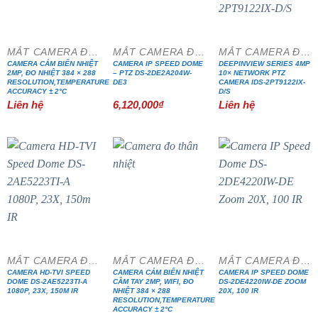
MẮT CAMERA ĐẶC CHỦNG
MẮT CAMERA ĐẶC CHỦNG
MẮT CAMERA ĐẶC CHỦNG
CAMERA CẢM BIẾN NHIỆT
CAMERA IP SPEED DOME
DEEPINVIEW SERIES 4MP
2MP, ĐO NHIỆT 384 × 288
– PTZ DS-2DE2A204W-
10× NETWORK PTZ
RESOLUTION,TEMPERATURE
DE3
CAMERA IDS-2PT9122IX-
ACCURACY ± 2°C
D/S
Liên hệ
6,120,000
₫
Liên hệ
MẮT CAMERA ĐẶC CHỦNG
MẮT CAMERA ĐẶC CHỦNG
MẮT CAMERA ĐẶC CHỦNG
CAMERA HD-TVI SPEED
CAMERA CẢM BIẾN NHIỆT
CAMERA IP SPEED DOME
DOME DS-2AE5223TI-A
CẦM TAY 2MP, WIFI, ĐO
DS-2DE4220IW-DE ZOOM
1080P, 23X, 150M IR
NHIỆT 384 × 288
20X, 100 IR
RESOLUTION,TEMPERATURE
ACCURACY ± 2°C