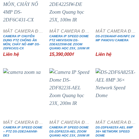
MẮT CAMERA ĐẶC CHỦNG
MẮT CAMERA ĐẶC CHỦNG
MẮT CAMERA ĐẶC CHỦNG
CAMERA IP CHUYÊN
CAMERA IP SPEED DOME
DS-2CD6A64F-IHS/NFC 24
DỤNG PTZ CHỐNG ĂN
PTZ HIKVISION DS-
MP PANOVU CAMERA
MÒN, CHÁY NỔ 4MP DS-
2DE4225IW-DE ZOOM
2DF6C431-CX
QUANG HỌC 25X, 100M IR
Liên hệ
15,390,000
₫
Liên hệ
MẮT CAMERA ĐẶC CHỦNG
MẮT CAMERA ĐẶC CHỦNG
MẮT CAMERA ĐẶC CHỦNG
CAMERA IP SPEED DOME
CAMERA IP SPEED DOME
DS-2DF6A825X-AEL 8MP
– PTZ DS-2DE2A404W-
DS-2DF8223I-AEL ZOOM
36× NETWORK SPEED
DE3
QUANG HỌC 23X, 200M IR
DOME