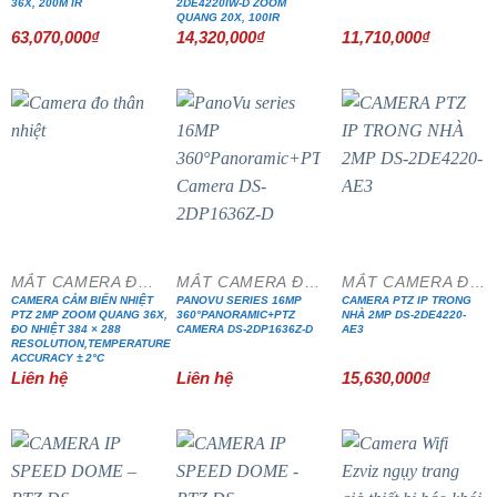
36X, 200M IR
2DE4220IW-D ZOOM
QUANG 20X, 100IR
63,070,000
₫
14,320,000
₫
11,710,000
₫
MẮT CAMERA ĐẶC CHỦNG
MẮT CAMERA ĐẶC CHỦNG
MẮT CAMERA ĐẶC CHỦNG
CAMERA CẢM BIẾN NHIỆT
PANOVU SERIES 16MP
CAMERA PTZ IP TRONG
PTZ 2MP ZOOM QUANG 36X,
360°PANORAMIC+PTZ
NHÀ 2MP DS-2DE4220-
ĐO NHIỆT 384 × 288
CAMERA DS-2DP1636Z-D
AE3
RESOLUTION,TEMPERATURE
ACCURACY ± 2°C
Liên hệ
Liên hệ
15,630,000
₫