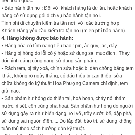
trên toàn quốc.
• Bảo hành tận nơi: Đối với khách hàng là dự án, hoặc khách
hàng có sử dụng gói dịch vụ bảo hành tận nơi.
Tính phí di chuyển kiểm tra tận nơi: với các trường hợp
Khách Hàng yêu cầu kiểm tra tận nơi (miễn phí bảo hành).
4. Hàng không được bảo hành
:
• Hàng hóa có tính năng tiêu hao : pin, ắc quy, jac, dây…
• Hàng bị hỏng do lỗi cố ý hoặc sử dụng sai mục đích , Thay
đổi hình dáng công năng sử dụng sản phẩm.
• Rách tem, bị tẩy xoá, chỉnh sửa hoặc bị dán chồng bằng tem
khác, không rõ ngày tháng, có dấu hiệu bị can thiệp, sửa
chữa không do kỹ thuật Hoa Phượng Camera chỉ định, tem
giả mạo.
• Sản phẩm hư hỏng do thiên tai, hoả hoạn, cháy nổ, thấm
nước, rỉ sét, côn trùng phá hoại. Sản phẩm hư hỏng do người
sử dụng gây ra như biến dạng, rơi vỡ, trầy sướt, bể, đập phá,
sử dụng sai nguồn điện,.... Do lắp đặt, bảo trì, sử dụng không
tuân thủ theo sách hướng dẫn kỹ thuật.