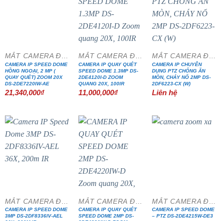
MẮT CAMERA ĐẶC CHỦNG
MẮT CAMERA ĐẶC CHỦNG
MẮT CAMERA ĐẶC CHỦNG
CAMERA IP SPEED DOME
CAMERA IP QUAY QUÉT
CAMERA IP CHUYÊN
HỒNG NGOẠI, 2 MP (
SPEED DOME 1.3MP DS-
DỤNG PTZ CHỐNG ĂN
QUAY QUÉT) ZOOM 20X
2DE4120I-D ZOOM
MÒN, CHÁY NỔ 2MP DS-
DS-2DE7220IW-AE
QUANG 20X, 100IR
2DF6223-CX (W)
21,340,000
₫
11,000,000
₫
Liên hệ
MẮT CAMERA ĐẶC CHỦNG
MẮT CAMERA ĐẶC CHỦNG
MẮT CAMERA ĐẶC CHỦNG
CAMERA IP SPEED DOME
CAMERA IP QUAY QUÉT
CAMERA IP SPEED DOME
3MP DS-2DF8336IV-AEL
SPEED DOME 2MP DS-
– PTZ DS-2DE4215W-DE3