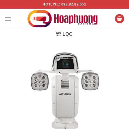
Chuyển
HOTLINE: 098.82.82.551
đến
nội
dung
LỌC