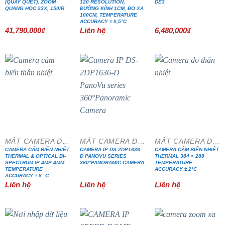
(QUAY QUÉT), ZOOM
120 RESOLUTION,
DE3
QUANG HỌC 23X, 150IR
ĐƯỜNG KÍNH 1CM, ĐO XA
100CM, TEMPERATURE
ACCURACY ± 0,5°C
41,790,000
₫
Liên hệ
6,480,000
₫
MẮT CAMERA ĐẶC CHỦNG
MẮT CAMERA ĐẶC CHỦNG
MẮT CAMERA ĐẶC CHỦNG
CAMERA CẢM BIẾN NHIỆT
CAMERA IP DS-2DP1636-
CAMERA CẢM BIẾN NHIỆT
THERMAL & OPTICAL BI-
D PANOVU SERIES
THERMAL 384 × 288
SPECTRUM IP 4MP 4MM
360°PANORAMIC CAMERA
TEMPERATURE
TEMPERATURE
ACCURACY ± 2°C
ACCURACY ± 8 °C
Liên hệ
Liên hệ
Liên hệ