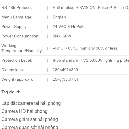
RS-485 Protocols:
|
Half duplex, HIKVISION, Pelco-P, Pelco-D,
Menu Language:
|
English
Power Supply:
|
24 VAC & Hi-PoE
Power Consumption:
|
Max. 60W
Working
|
-40°C ~ 65°C, humidity 90% or less
Temperature/Humidity:
Protection Level:
|
IP66 standard, TVS 6,000V lightning prote
Dimensions:
|
180×491×390
Weight (approx.):
|
15kg(33.07lb)
Tag cloud:
Lắp đặt camera tại hải phòng
Camera HD hải phòng
Camera giám sát hải phòng
Camera quan sát hải phòng