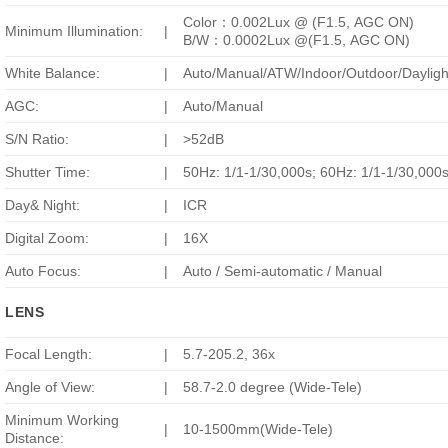
Color：0.002Lux @ (F1.5, AGC ON)
Minimum Illumination:
|
B/W：0.0002Lux @(F1.5, AGC ON)
White Balance:
|
Auto/Manual/ATW/Indoor/Outdoor/Daylig
AGC:
|
Auto/Manual
S/N Ratio:
|
>52dB
Shutter Time:
|
50Hz: 1/1-1/30,000s; 60Hz: 1/1-1/30,000
Day& Night:
|
ICR
Digital Zoom:
|
16X
Auto Focus:
|
Auto / Semi-automatic / Manual
LENS
Focal Length:
|
5.7-205.2, 36x
Angle of View:
|
58.7-2.0 degree (Wide-Tele)
Minimum Working
|
10-1500mm(Wide-Tele)
Distance: