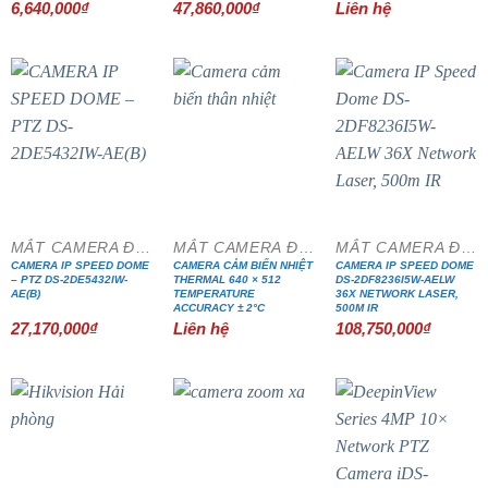
6,640,000
₫
47,860,000
₫
Liên hệ
MẮT CAMERA ĐẶC CHỦNG
MẮT CAMERA ĐẶC CHỦNG
MẮT CAMERA ĐẶC CHỦNG
CAMERA IP SPEED DOME
CAMERA CẢM BIẾN NHIỆT
CAMERA IP SPEED DOME
– PTZ DS-2DE5432IW-
THERMAL 640 × 512
DS-2DF8236I5W-AELW
AE(B)
TEMPERATURE
36X NETWORK LASER,
ACCURACY ± 2°C
500M IR
27,170,000
₫
Liên hệ
108,750,000
₫