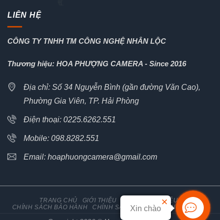
LIÊN HỆ
CÔNG TY TNHH TM CÔNG NGHỆ NHÂN LỘC
Thương hiệu: HOA PHƯỢNG CAMERA - Since 2016
Địa chỉ: Số 34 Nguyễn Bình (gần đường Văn Cao),
Phường Gia Viên, TP. Hải Phòng
Điện thoại: 0225.6262.551
Mobile: 098.8282.551
Email: hoaphuongcamera@gmail.com
TRANG CHỦ
GIỚI THIỆU
TIN TỨC
TÀI LIỆU
CHÍNH SÁCH BẢO HÀNH
CHÍNH SÁCH ĐỔI TRẢ HÀNG
LIÊN HỆ
Xin chào