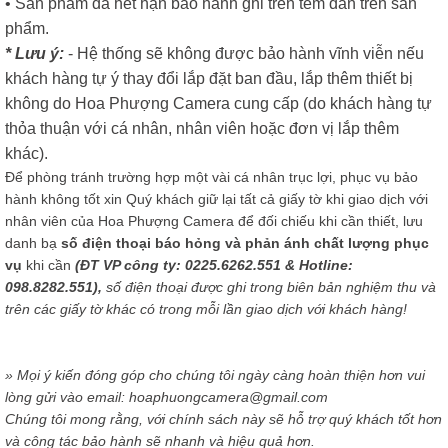
• Sản phẩm đã hết hạn bảo hành ghi trên tem dán trên sản
phẩm.
* Lưu ý:
- Hệ thống sẽ không được bảo hành vĩnh viễn nếu
khách hàng tự ý thay đổi lắp đặt ban đầu, lắp thêm thiết bị
không do Hoa Phượng Camera cung cấp (do khách hàng tự
thỏa thuận với cá nhân, nhân viên hoặc đơn vị lắp thêm
khác).
Để phòng tránh trường hợp một vài cá nhân trục lợi, phục vụ bảo
hành không tốt xin Quý khách giữ lại tất cả giấy tờ khi giao dịch với
nhân viên của Hoa Phượng Camera để đối chiếu khi cần thiết, lưu
danh bạ
số điện thoại báo hỏng và phản ánh chất lượng phục
vụ
khi cần
(ĐT VP công ty: 0225.6262.551 & Hotline:
098.8282.551),
số điện thoại được ghi trong biên bản nghiệm thu và
trên các giấy tờ khác có trong mỗi lần giao dịch với khách hàng!
» Mọi ý kiến đóng góp cho chúng tôi ngày càng hoàn thiện hơn vui
lòng gửi vào email: hoaphuongcamera@gmail.com
Chúng tôi mong rằng, với chính sách này sẽ hỗ trợ quý khách tốt hơn
và công tác bảo hành sẽ nhanh và hiệu quả hơn.