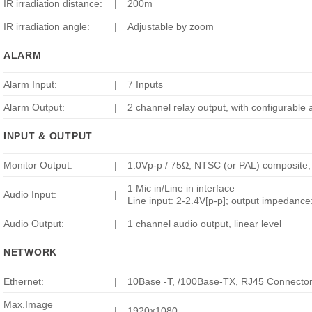
IR irradiation distance:
|
200m
IR irradiation angle:
|
Adjustable by zoom
ALARM
Alarm Input:
|
7 Inputs
Alarm Output:
|
2 channel relay output, with configurable 
INPUT & OUTPUT
Monitor Output:
|
1.0Vp-p / 75Ω, NTSC (or PAL) composite
1 Mic in/Line in interface
Audio Input:
|
Line input: 2-2.4V[p-p]; output impedanc
Audio Output:
|
1 channel audio output, linear level
NETWORK
Ethernet:
|
10Base -T, /100Base-TX, RJ45 Connecto
Max.Image
|
1920×1080