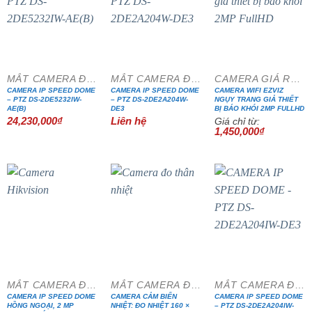
MẮT CAMERA ĐẶC CHỦNG
MẮT CAMERA ĐẶC CHỦNG
CAMERA GIÁ RẺ ĐẶC BIỆT
CAMERA IP SPEED DOME
CAMERA IP SPEED DOME
CAMERA WIFI EZVIZ
– PTZ DS-2DE5232IW-
– PTZ DS-2DE2A204W-
NGỤY TRANG GIẢ THIẾT
AE(B)
DE3
BỊ BÁO KHÓI 2MP FULLHD
24,230,000
₫
Liên hệ
Giá chỉ từ:
1,450,000
₫
MẮT CAMERA ĐẶC CHỦNG
MẮT CAMERA ĐẶC CHỦNG
MẮT CAMERA ĐẶC CHỦNG
CAMERA IP SPEED DOME
CAMERA CẢM BIẾN
CAMERA IP SPEED DOME
HỒNG NGOẠI, 2 MP
NHIỆT: ĐO NHIỆT 160 ×
– PTZ DS-2DE2A204IW-