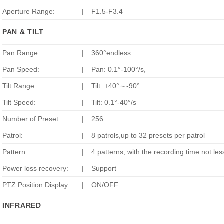
Aperture Range:
|
F1.5-F3.4
PAN & TILT
Pan Range:
|
360°endless
Pan Speed:
|
Pan: 0.1°-100°/s,
Tilt Range:
|
Tilt: +40°～-90°
Tilt Speed:
|
Tilt: 0.1°-40°/s
Number of Preset:
|
256
Patrol:
|
8 patrols,up to 32 presets per patrol
Pattern:
|
4 patterns, with the recording time not le
Power loss recovery:
|
Support
PTZ Position Display:
|
ON/OFF
INFRARED