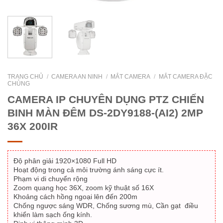
TRANG CHỦ
/
CAMERA AN NINH
/
MẮT CAMERA
/
MẮT CAMERA ĐẶC
CHỦNG
CAMERA IP CHUYÊN DỤNG PTZ CHIẾN
BINH MÀN ĐÊM DS-2DY9188-(AI2) 2MP
36X 200IR
Độ phân giải 1920×1080 Full HD
Hoạt động trong cả môi trường ánh sáng cực ít.
Phạm vi di chuyển rộng
Zoom quang học 36X, zoom kỹ thuật số 16X
Khoảng cách hồng ngoại lên đến 200m
Chống ngược sáng WDR, Chống sương mù, Cần gạt điều
khiển làm sạch ống kính.