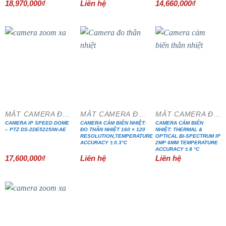
18,970,000
₫
Liên hệ
14,660,000
₫
MẮT CAMERA ĐẶC CHỦNG
MẮT CAMERA ĐẶC CHỦNG
MẮT CAMERA ĐẶC CHỦNG
CAMERA IP SPEED DOME
CAMERA CẢM BIẾN NHIỆT:
CAMERA CẢM BIẾN
– PTZ DS-2DE5225IW-AE
ĐO THÂN NHIỆT 160 × 120
NHIỆT: THERMAL &
RESOLUTION,TEMPERATURE
OPTICAL BI-SPECTRUM IP
ACCURACY ± 0.3°C
2MP 6MM TEMPERATURE
ACCURACY ± 8 °C
17,600,000
₫
Liên hệ
Liên hệ