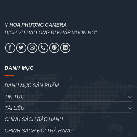
© HOA PHƯỢNG CAMERA
DỊCH VỤ HÀI LÒNG ĐI KHẮP MUÔN NƠI
DANH MỤC
DANH MỤC SẢN PHẨM
TIN TỨC
TÀI LIỆU
CHÍNH SÁCH BẢO HÀNH
CHÍNH SÁCH ĐỔI TRẢ HÀNG