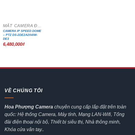
MẮT CAMERA ĐẶC CHỦNG
CAMERA IP SPEED DOME
– PTZ DS-2DE2A204IW-
DE3
6,480,000
₫
VỀ CHÚNG TÔI
Hoa Phượng Camera
chuyên cung cấp lắp đặt trên toàn
quốc: Hệ thống Camera, Máy tính, Mạng LAN-Wifi, Tổng
đài điện thoại nội bộ, Thiết bị siêu thị, Nhà thông minh,
Khóa cửa vân tay..