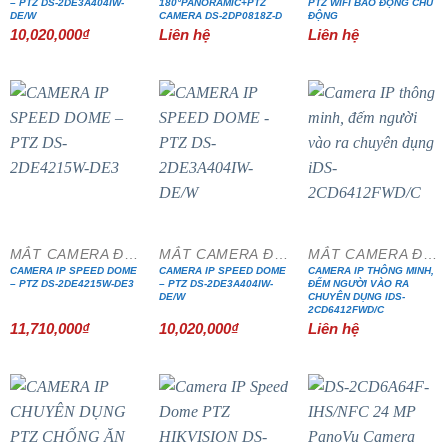
– PTZ DS-2DE3A404IW-
180°PANORAMIC+PTZ
PTZ WIFI BÁO ĐỘNG CHỦ
DE/W
CAMERA DS-2DP0818Z-D
ĐỘNG
10,020,000
₫
Liên hệ
Liên hệ
MẮT CAMERA ĐẶC CHỦNG
MẮT CAMERA ĐẶC CHỦNG
MẮT CAMERA ĐẶC CHỦNG
CAMERA IP SPEED DOME
CAMERA IP SPEED DOME
CAMERA IP THÔNG MINH,
– PTZ DS-2DE4215W-DE3
– PTZ DS-2DE3A404IW-
ĐẾM NGƯỜI VÀO RA
DE/W
CHUYÊN DỤNG IDS-
2CD6412FWD/C
11,710,000
₫
10,020,000
₫
Liên hệ