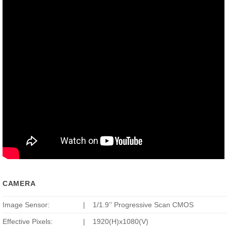
CAMERA
Image Sensor:
|
1/1.9’’ Progressive Scan CMOS
Effective Pixels:
|
1920(H)x1080(V)