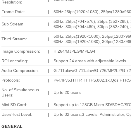
Resolution:
Frame Rate:
|
50Hz:25fps(1920×1080), 25fps(1280×960
50Hz: 25fps(704×576), 25fps (352×288),
Sub Stream:
|
60Hz: 30fps(704×480), 30fps (352×240),
50Hz: 25fps(1920×1080), 25fps(1280×960
Third Stream:
|
60Hz: 30fps(1920×1080), 30fps(1280×960
Image Compression:
|
H.264/MJPEG/MPEG4
ROI encoding:
|
Support 24 areas with adjustable levels
Audio Compression:
|
G.711ulaw/G.711alaw/G.726/MP2L2/G.7
Protocols:
|
Pv4/IPv6,HTTP,HTTPS,802.1x,Qos,FTP
No. of Simultaneous
|
Up to 20 users
Users:
Mini SD Card:
|
Support up to 128GB Micro SD/SDHC/SDX
User/Host Level:
|
Up to 32 users,3 Levels: Administrator, O
GENERAL