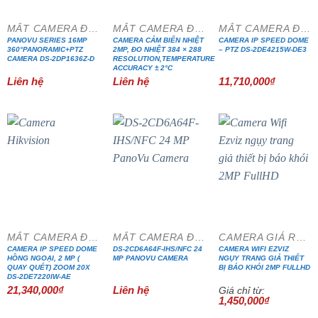
MẮT CAMERA ĐẶC CHỦNG
MẮT CAMERA ĐẶC CHỦNG
MẮT CAMERA ĐẶC CHỦNG
PANOVU SERIES 16MP
CAMERA CẢM BIẾN NHIỆT
CAMERA IP SPEED DOME
360°PANORAMIC+PTZ
2MP, ĐO NHIỆT 384 × 288
– PTZ DS-2DE4215W-DE3
CAMERA DS-2DP1636Z-D
RESOLUTION,TEMPERATURE
ACCURACY ± 2°C
Liên hệ
Liên hệ
11,710,000
₫
MẮT CAMERA ĐẶC CHỦNG
MẮT CAMERA ĐẶC CHỦNG
CAMERA GIÁ RẺ ĐẶC BIỆT
CAMERA IP SPEED DOME
DS-2CD6A64F-IHS/NFC 24
CAMERA WIFI EZVIZ
HỒNG NGOẠI, 2 MP (
MP PANOVU CAMERA
NGỤY TRANG GIẢ THIẾT
QUAY QUÉT) ZOOM 20X
BỊ BÁO KHÓI 2MP FULLHD
DS-2DE7220IW-AE
21,340,000
₫
Liên hệ
Giá chỉ từ:
1,450,000
₫