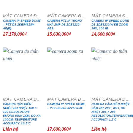
MẮT CAMERA ĐẶC CHỦNG
MẮT CAMERA ĐẶC CHỦNG
MẮT CAMERA ĐẶC CHỦNG
CAMERA IP SPEED DOME
CAMERA PTZ IP TRONG
CAMERA IP SPEED DOME
– PTZ DS-2DE5432IW-
NHÀ 2MP DS-2DE4220-
DS-2DE4220IW-DE ZOOM
AE(B)
AE3
20X, 100 IR
27,170,000
₫
15,630,000
₫
14,660,000
₫
MẮT CAMERA ĐẶC CHỦNG
MẮT CAMERA ĐẶC CHỦNG
MẮT CAMERA ĐẶC CHỦNG
CAMERA CẢM BIẾN
CAMERA IP SPEED DOME
CAMERA CẢM BIẾN NHIỆT
NHIỆT: ĐO NHIỆT 160 ×
– PTZ DS-2DE5225IW-AE
CẦM TAY 2MP, WIFI, ĐO
120 RESOLUTION,
NHIỆT 384 × 288
ĐƯỜNG KÍNH 1CM, ĐO XA
RESOLUTION,TEMPERATUR
100CM, TEMPERATURE
ACCURACY ± 2°C
ACCURACY ± 0,5°C
Liên hệ
17,600,000
₫
Liên hệ