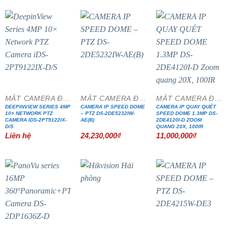
MẮT CAMERA ĐẶC CHỦNG
MẮT CAMERA ĐẶC CHỦNG
MẮT CAMERA ĐẶC CHỦNG
DEEPINVIEW SERIES 4MP
CAMERA IP SPEED DOME
CAMERA IP QUAY QUÉT
10× NETWORK PTZ
– PTZ DS-2DE5232IW-
SPEED DOME 1.3MP DS-
CAMERA IDS-2PT9122IX-
AE(B)
2DE4120I-D ZOOM
D/S
QUANG 20X, 100IR
Liên hệ
24,230,000
₫
11,000,000
₫