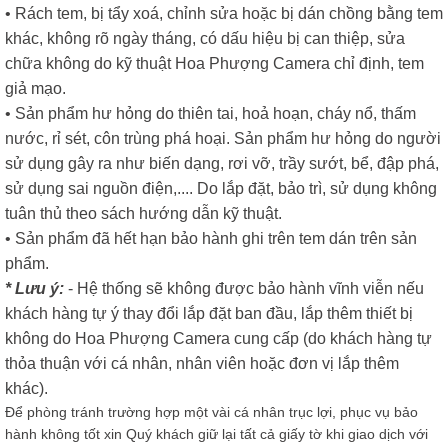
• Rách tem, bị tẩy xoá, chỉnh sửa hoặc bị dán chồng bằng tem
khác, không rõ ngày tháng, có dấu hiệu bị can thiệp, sửa
chữa không do kỹ thuật Hoa Phượng Camera chỉ định, tem
giả mạo.
• Sản phẩm hư hỏng do thiên tai, hoả hoạn, cháy nổ, thấm
nước, rỉ sét, côn trùng phá hoại. Sản phẩm hư hỏng do người
sử dụng gây ra như biến dạng, rơi vỡ, trầy sướt, bể, đập phá,
sử dụng sai nguồn điện,.... Do lắp đặt, bảo trì, sử dụng không
tuân thủ theo sách hướng dẫn kỹ thuật.
• Sản phẩm đã hết hạn bảo hành ghi trên tem dán trên sản
phẩm.
* Lưu ý:
- Hệ thống sẽ không được bảo hành vĩnh viễn nếu
khách hàng tự ý thay đổi lắp đặt ban đầu, lắp thêm thiết bị
không do Hoa Phượng Camera cung cấp (do khách hàng tự
thỏa thuận với cá nhân, nhân viên hoặc đơn vị lắp thêm
khác).
Để phòng tránh trường hợp một vài cá nhân trục lợi, phục vụ bảo
hành không tốt xin Quý khách giữ lại tất cả giấy tờ khi giao dịch với