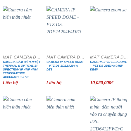
MẮT CAMERA ĐẶC CHỦNG
MẮT CAMERA ĐẶC CHỦNG
MẮT CAMERA ĐẶC CHỦNG
CAMERA CẢM BIẾN NHIỆT
CAMERA IP SPEED DOME
CAMERA IP SPEED DOME
THERMAL & OPTICAL BI-
– PTZ DS-2DE2A204W-
– PTZ DS-2DE3A404IW-
SPECTRUM IP 4MP 4MM
DE3
DE/W
TEMPERATURE
ACCURACY ± 8 °C
Liên hệ
Liên hệ
10,020,000
₫