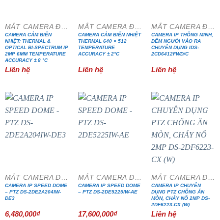
MẮT CAMERA ĐẶC CHỦNG
MẮT CAMERA ĐẶC CHỦNG
MẮT CAMERA ĐẶC CHỦNG
CAMERA CẢM BIẾN
CAMERA CẢM BIẾN NHIỆT
CAMERA IP THÔNG MINH,
NHIỆT: THERMAL &
THERMAL 640 × 512
ĐẾM NGƯỜI VÀO RA
OPTICAL BI-SPECTRUM IP
TEMPERATURE
CHUYÊN DỤNG IDS-
2MP 6MM TEMPERATURE
ACCURACY ± 2°C
2CD6412FWD/C
ACCURACY ± 8 °C
Liên hệ
Liên hệ
Liên hệ
MẮT CAMERA ĐẶC CHỦNG
MẮT CAMERA ĐẶC CHỦNG
MẮT CAMERA ĐẶC CHỦNG
CAMERA IP SPEED DOME
CAMERA IP SPEED DOME
CAMERA IP CHUYÊN
– PTZ DS-2DE2A204IW-
– PTZ DS-2DE5225IW-AE
DỤNG PTZ CHỐNG ĂN
DE3
MÒN, CHÁY NỔ 2MP DS-
2DF6223-CX (W)
6,480,000
₫
17,600,000
₫
Liên hệ