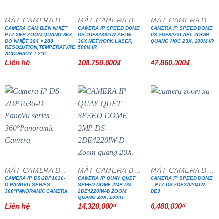
MẮT CAMERA ĐẶC CHỦNG
MẮT CAMERA ĐẶC CHỦNG
MẮT CAMERA ĐẶC CHỦNG
CAMERA CẢM BIẾN NHIỆT
CAMERA IP SPEED DOME
CAMERA IP SPEED DOME
PTZ 2MP ZOOM QUANG 36X,
DS-2DF8236I5W-AELW
DS-2DF8223I-AEL ZOOM
ĐO NHIỆT 384 × 288
36X NETWORK LASER,
QUANG HỌC 23X, 200M IR
RESOLUTION,TEMPERATURE
500M IR
ACCURACY ± 2°C
Liên hệ
108,750,000
₫
47,860,000
₫
MẮT CAMERA ĐẶC CHỦNG
MẮT CAMERA ĐẶC CHỦNG
MẮT CAMERA ĐẶC CHỦNG
CAMERA IP DS-2DP1636-
CAMERA IP QUAY QUÉT
CAMERA IP SPEED DOME
D PANOVU SERIES
SPEED DOME 2MP DS-
– PTZ DS-2DE2A204IW-
360°PANORAMIC CAMERA
2DE4220IW-D ZOOM
DE3
QUANG 20X, 100IR
Liên hệ
14,320,000
₫
6,480,000
₫