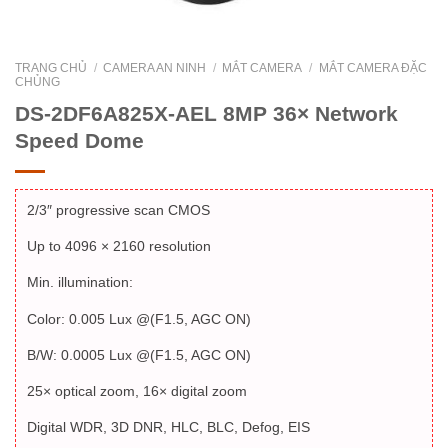
TRANG CHỦ
/
CAMERA AN NINH
/
MẮT CAMERA
/
MẮT CAMERA ĐẶC
CHỦNG
DS-2DF6A825X-AEL 8MP 36× Network
Speed Dome
2/3″ progressive scan CMOS
Up to 4096 × 2160 resolution
Min. illumination:
Color: 0.005 Lux @(F1.5, AGC ON)
B/W: 0.0005 Lux @(F1.5, AGC ON)
25× optical zoom, 16× digital zoom
Digital WDR, 3D DNR, HLC, BLC, Defog, EIS