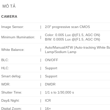
MÔ TẢ
CAMERA
Image Sensor:
|
2/3″ progressive scan CMOS
Color: 0.005 Lux @(F1.5, AGC ON)
Minimum Illumination:
|
B/W: 0.0005 Lux @(F1.5, AGC ON)
Auto/Manual/ATW (Auto-tracking White Ba
White Balance:
|
Lamp/Sodium Lamp
BLC:
|
ON/OFF
HLC:
|
Support
Smart defog:
|
Support
WDR:
|
DWDR
Shutter Time:
|
1/1 s to 1/30,000 s
Day& Night:
|
ICR
Digital Zoom:
|
16×