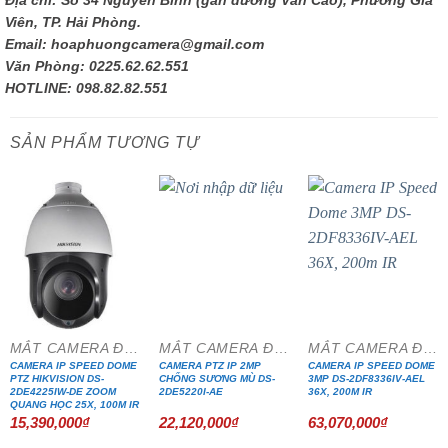
Viên, TP. Hải Phòng.
Email: hoaphuongcamera@gmail.com
Văn Phòng: 0225.62.62.551
HOTLINE: 098.82.82.551
SẢN PHẨM TƯƠNG TỰ
MẮT CAMERA ĐẶC CHỦNG
MẮT CAMERA ĐẶC CHỦNG
MẮT CAMERA ĐẶC CHỦNG
CAMERA IP SPEED DOME
CAMERA PTZ IP 2MP
CAMERA IP SPEED DOME
PTZ HIKVISION DS-
CHỐNG SƯƠNG MÙ DS-
3MP DS-2DF8336IV-AEL
2DE4225IW-DE ZOOM
2DE5220I-AE
36X, 200M IR
QUANG HỌC 25X, 100M IR
15,390,000
₫
22,120,000
₫
63,070,000
₫