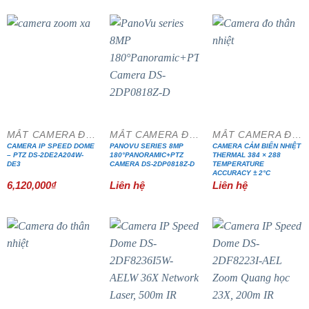
MẮT CAMERA ĐẶC CHỦNG
MẮT CAMERA ĐẶC CHỦNG
MẮT CAMERA ĐẶC CHỦNG
CAMERA IP SPEED DOME
PANOVU SERIES 8MP
CAMERA CẢM BIẾN NHIỆT
– PTZ DS-2DE2A204W-
180°PANORAMIC+PTZ
THERMAL 384 × 288
DE3
CAMERA DS-2DP0818Z-D
TEMPERATURE
ACCURACY ± 2°C
6,120,000
₫
Liên hệ
Liên hệ