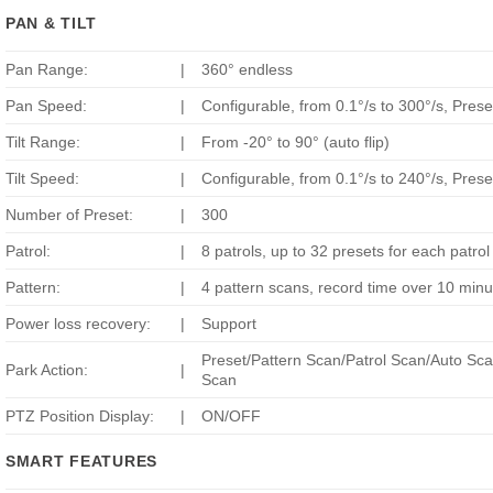
PAN & TILT
Pan Range:
|
360° endless
Pan Speed:
|
Configurable, from 0.1°/s to 300°/s, Pres
Tilt Range:
|
From -20° to 90° (auto flip)
Tilt Speed:
|
Configurable, from 0.1°/s to 240°/s, Pres
Number of Preset:
|
300
Patrol:
|
8 patrols, up to 32 presets for each patrol
Pattern:
|
4 pattern scans, record time over 10 minu
Power loss recovery:
|
Support
Preset/Pattern Scan/Patrol Scan/Auto S
Park Action:
|
Scan
PTZ Position Display:
|
ON/OFF
SMART FEATURES