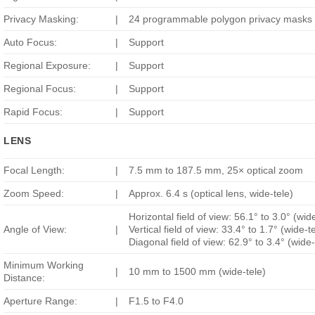
Privacy Masking:
|
24 programmable polygon privacy masks
Auto Focus:
|
Support
Regional Exposure:
|
Support
Regional Focus:
|
Support
Rapid Focus:
|
Support
LENS
Focal Length:
|
7.5 mm to 187.5 mm, 25× optical zoom
Zoom Speed:
|
Approx. 6.4 s (optical lens, wide-tele)
Horizontal field of view: 56.1° to 3.0° (wid
Angle of View:
|
Vertical field of view: 33.4° to 1.7° (wide-t
Diagonal field of view: 62.9° to 3.4° (wide-
Minimum Working
|
10 mm to 1500 mm (wide-tele)
Distance:
Aperture Range:
|
F1.5 to F4.0