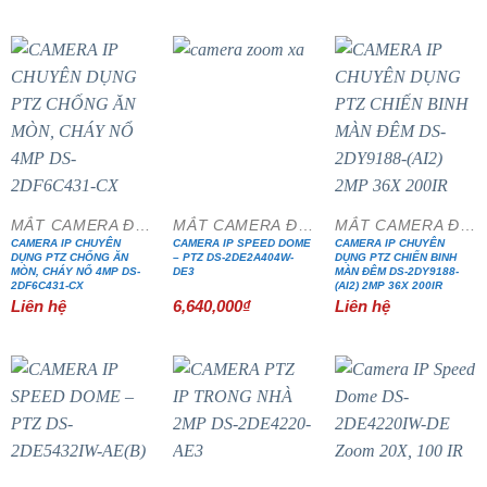
MẮT CAMERA ĐẶC CHỦNG
MẮT CAMERA ĐẶC CHỦNG
MẮT CAMERA ĐẶC CHỦNG
CAMERA IP CHUYÊN
CAMERA IP SPEED DOME
CAMERA IP CHUYÊN
DỤNG PTZ CHỐNG ĂN
– PTZ DS-2DE2A404W-
DỤNG PTZ CHIẾN BINH
MÒN, CHÁY NỔ 4MP DS-
DE3
MÀN ĐÊM DS-2DY9188-
2DF6C431-CX
(AI2) 2MP 36X 200IR
Liên hệ
6,640,000
₫
Liên hệ