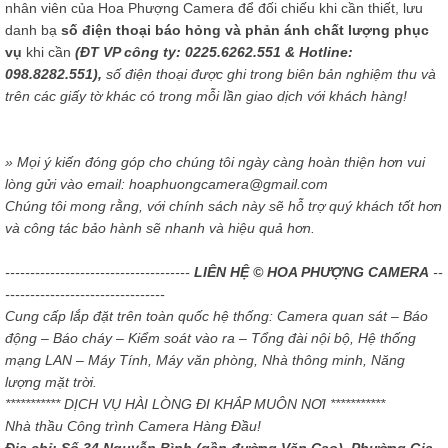
nhân viên của Hoa Phượng Camera để đối chiếu khi cần thiết, lưu
danh bạ
số điện thoại báo hỏng và phản ánh chất lượng phục
vụ
khi cần
(ĐT VP công ty: 0225.6262.551 & Hotline:
098.8282.551),
số điện thoại được ghi trong biên bản nghiệm thu và
trên các giấy tờ khác có trong mỗi lần giao dịch với khách hàng!
» Mọi ý kiến đóng góp cho chúng tôi ngày càng hoàn thiện hơn vui
lòng gửi vào email: hoaphuongcamera@gmail.com
Chúng tôi mong rằng, với chính sách này sẽ hỗ trợ quý khách tốt hơn
và công tác bảo hành sẽ nhanh và hiệu quả hơn.
-------------------------------------
LIÊN HỆ © HOA PHƯỢNG CAMERA
--
--------------------------------
Cung cấp lắp đặt trên toàn quốc hệ thống: Camera quan sát – Báo
động – Báo cháy – Kiểm soát vào ra – Tổng đài nội bộ, Hệ thống
mạng LAN – Máy Tính, Máy văn phòng, Nhà thông minh, Năng
lượng mặt trời.
*********** DỊCH VỤ HÀI LÒNG ĐI KHẮP MUÔN NƠI ***********
Nhà thầu Công trình Camera Hàng Đầu!
Địa chỉ: Số 34 Nguyễn Bình (gần đường Văn Cao), Phường Gia