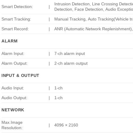
Intrusion Detection, Line Crossing Detect
Smart Detection:
|
Detection, Face Detection, Audio Excepti
Smart Tracking:
|
Manual Tracking, Auto Tracking(Vehicle t
Smart Record:
|
ANR (Automatic Network Replenishment)
ALARM
Alarm Input:
|
7-ch alarm input
Alarm Output:
|
2-ch alarm output
INPUT & OUTPUT
Audio Input:
|
1-ch
Audio Output:
|
1-ch
NETWORK
Max.Image
|
4096 × 2160
Resolution: