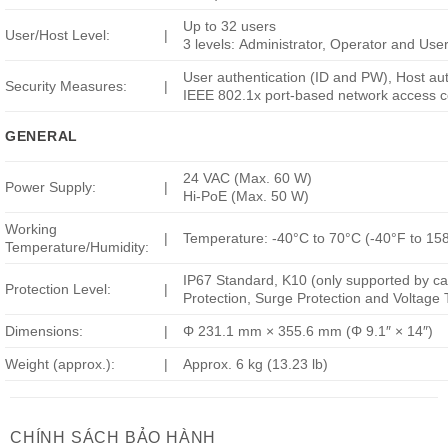
Up to 32 users
User/Host Level:
|
3 levels: Administrator, Operator and Use
User authentication (ID and PW), Host a
Security Measures:
|
IEEE 802.1x port-based network access con
GENERAL
24 VAC (Max. 60 W)
Power Supply:
|
Hi-PoE (Max. 50 W)
Working
|
Temperature: -40°C to 70°C (-40°F to 15
Temperature/Humidity:
IP67 Standard, K10 (only supported by ca
Protection Level:
|
Protection, Surge Protection and Voltage 
Dimensions:
|
Φ 231.1 mm × 355.6 mm (Φ 9.1″ × 14″)
Weight (approx.):
|
Approx. 6 kg (13.23 lb)
CHÍNH SÁCH BẢO HÀNH