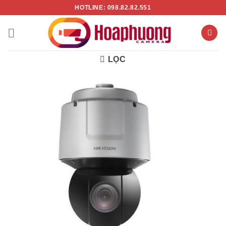
Chuyển
HOTLINE: 098.82.82.551
đến
nội
dung
LỌC