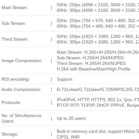
50Hz: 25fps (4096 × 2160, 3840 × 2160, 
Main Stream:
|
60Hz: 30fps (4096 × 2160, 3840 × 2160, 
50Hz: 25fps (704 × 576, 640 × 480, 352 
Sub Stream:
|
60Hz: 30fps (704 × 480, 640 × 480, 352 
50Hz: 25fps (1920 × 1080, 1280 × 960, 1
Third Stream:
|
60Hz: 30fps (1920 × 1080, 1280 × 960, 1
Main Stream: H.265+/H.265/H.264+/H.26
Sub-Stream: H.265/H.264/MJPEG
Image Compression:
|
Third Stream: H.265/H.264/MJPEG
H.264 with Baseline/Main/High Profile
ROI encoding:
|
Support
Audio Compression:
|
G.711ulaw/G.711alaw/G.726/MP2L2/G.7
IPv4/IPv6, HTTP, HTTPS, 802.1x, Qos, 
Protocols:
|
RTCP, RTP, TCP/IP, DHCP, PPPoE, Bonjo
No. of Simultaneous
|
Up to 20 users
Users:
Built-in memory card slot, support Mic
Storage:
|
CIPS), ANR